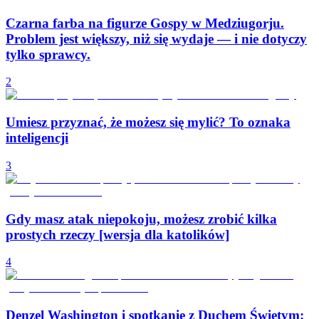
Czarna farba na figurze Gospy w Medziugorju.
Problem jest większy, niż się wydaje — i nie dotyczy
tylko sprawcy.
2
Umiesz przyznać, że możesz się mylić? To oznaka
inteligencji
3
Gdy masz atak niepokoju, możesz zrobić kilka
prostych rzeczy [wersja dla katolików]
4
Denzel Washington i spotkanie z Duchem Świętym: