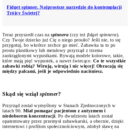
Fidget spinner. Najprostsze narzędzie do kontemplacji
Trójcy Świętej?
Teraz przyszedł czas na
spinnera
(czy też
fidget
spinnera
).
Czy Twoje dziecko już Cię o niego prosiło? Jeśli nie, to się
przygotuj, bo wkrótce zechce go mieć. Zabawka ta to po
prostu plastikowy lub metalowy przyrząd z trzema
zaokrąglonymi wypustkami. Bywają modele kolorowe, takie,
które mają pięć wypustek, a nawet świecące.
Co te wszystkie
zabawki robią? Wirują, wirują i nic więcej! Obracają się
między palcami, jeśli je odpowiednio naciśniesz.
Skąd się wziął
spinner
?
Przyrząd został wymyślony w Stanach Zjednoczonych w
latach 90.
Miał pomagać pacjentom z
autyzmem i
niedoborem koncentracji
. Po dwudziestu latach został
opatentowany przez przemysł zabawkarski, a obecnie, dzięki
internetowi i profilom społecznościowym, zdobył sławę na