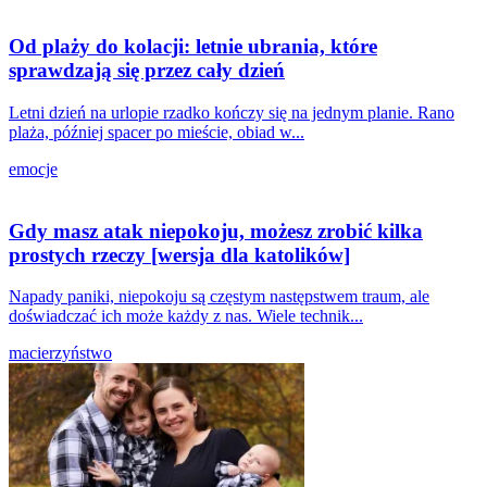
Od plaży do kolacji: letnie ubrania, które
sprawdzają się przez cały dzień
Letni dzień na urlopie rzadko kończy się na jednym planie. Rano
plaża, później spacer po mieście, obiad w...
emocje
Gdy masz atak niepokoju, możesz zrobić kilka
prostych rzeczy [wersja dla katolików]
Napady paniki, niepokoju są częstym następstwem traum, ale
doświadczać ich może każdy z nas. Wiele technik...
macierzyństwo