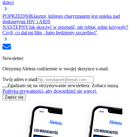
dzieci
POPRZEDNI
Klasztor, którego charyzmatem jest opieka nad
dotkniętymi HIV i AIDS
NASTĘPNY
Jak skoczyć w przepaść, nie robiąc sobie krzywdy?
Czyli, co dał mi film „Jutro będziemy szczęśliwi"
Newsletter
Otrzymuj Aleteia codziennie w swojej skrzynce e-mail.
Twój adres e-mail
Zgadzam się na otrzymywanie newslettera. Zobacz naszą
Polityka prywatności, aby dowiedzieć się więcej.
Zapisz się