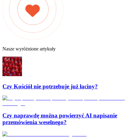
Nasze wyróżnione artykuły
Czy Kościół nie potrzebuje już łaciny?
Czy naprawdę można powierzyć AI napisanie
przemówienia weselnego?