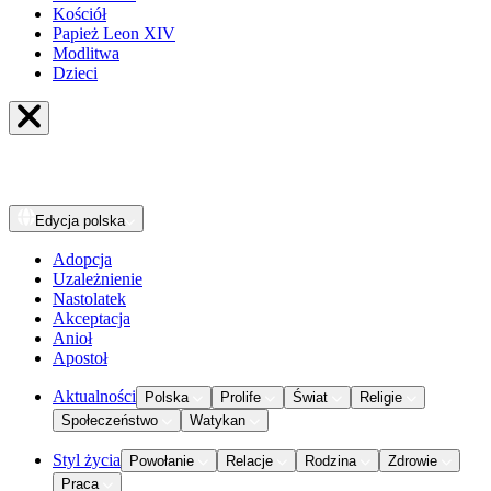
Kościół
Papież Leon XIV
Modlitwa
Dzieci
Edycja
polska
Adopcja
Uzależnienie
Nastolatek
Akceptacja
Anioł
Apostoł
Aktualności
Polska
Prolife
Świat
Religie
Społeczeństwo
Watykan
Styl życia
Powołanie
Relacje
Rodzina
Zdrowie
Praca