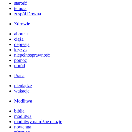
starość
terapia
zespół Downa
Zdrowie
aborcja
ciąża
depresja
kryzys
niepełnosprawność
pomoc
poród
Praca
pieniądze
wakacje
Modlitwa
biblia
modlitwa
modlitwy na różne okazje
nowenna