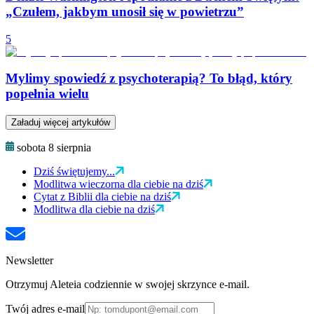
„Czułem, jakbym unosił się w powietrzu”
5
Mylimy spowiedź z psychoterapią? To błąd, który
popełnia wielu
Załaduj więcej artykułów
sobota 8 sierpnia
Dziś świętujemy...
Modlitwa wieczorna dla ciebie na dziś
Cytat z Biblii dla ciebie na dziś
Modlitwa dla ciebie na dziś
Newsletter
Otrzymuj Aleteia codziennie w swojej skrzynce e-mail.
Twój adres e-mail