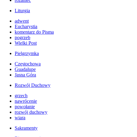
różaniec
Liturgia
adwent
Eucharystia
komentarz do Pisma
pogrzeb
Wielki Post
Pielgrzymka
Częstochowa
Guadalupe
Jasna Góra
Rozwój Duchowy
grzech
nawrócenie
powołanie
rozwój duchowy
wiara
Sakramenty