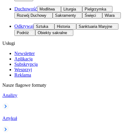
Duchowość
Modlitwa
Liturgia
Pielgrzymka
Rozwój Duchowy
Sakramenty
Święci
Wiara
Odkrywaj
Sztuka
Historia
Sanktuaria Maryjne
Podróż
Obiekty sakralne
Usługi
Newsletter
Aplikacja
Subskrypcja
Wesprzyj
Reklama
Nasze flagowe formaty
Analizy
Artykuł