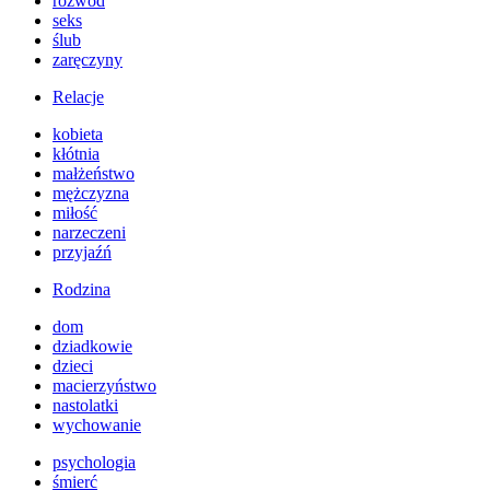
rozwód
seks
ślub
zaręczyny
Relacje
kobieta
kłótnia
małżeństwo
mężczyzna
miłość
narzeczeni
przyjaźń
Rodzina
dom
dziadkowie
dzieci
macierzyństwo
nastolatki
wychowanie
psychologia
śmierć