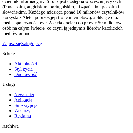
dziennik informacyjny. Strona jest dostępna w sześciu językach
(francuskim, angielskim, portugalskim, hiszpańskim, polskim i
słoweńskim). Każdego miesiąca ponad 10 milionów czytelników
korzysta z Aletei poprzez jej stronę internetową, aplikację oraz
media społecznościowe. Aleteia dociera do prawie 50 milionów
osób na całym świecie, co czyni ją jednym z liderów katolickich
mediów online.
Zapisz się
Zaloguj się
Sekcje
Aktualności
Styl życia
Duchowość
Usługi
Newsletter
Aplikacja
Subskrypcja
Wesprzyj
Reklama
Archiwa