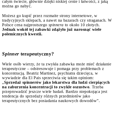
całym świecie, głównie dzięki niskiej cenie i łatwości, z jaką
można go nabyć.
Możesz go kupić przez rozmaite strony internetowe, w
tradycyjnych sklepach, a nawet na bazarach czy straganach. W
Polsce cena najprostszego
spinnera
to około 10 złotych.
Jednak wokół tej zabawki zdążyło już narosnąć wiele
polemicznych kwestii.
Spinner
terapeutyczny?
Wiele osób wierzy, że ta zwykła zabawka może mieć działanie
terapeutyczne – odstresowuje i pomaga przy problemach z
koncentracją. Beatriz Martinez, psychiatra dziecięca, w
wywiadzie dla El Pais sprzeciwia się takim opiniom:
„
Sprzedaż spinnerów jako lekarstwa dla ludzi cierpiących
na zaburzenia koncentracji to zwykłe oszustwo
. Trzeba
przeprowadzić jeszcze wiele badań. Bardzo niepokojąca jest
tendencja do sprzedaży różnych przedmiotów jako
terapeutycznych bez posiadania naukowych dowodów”.