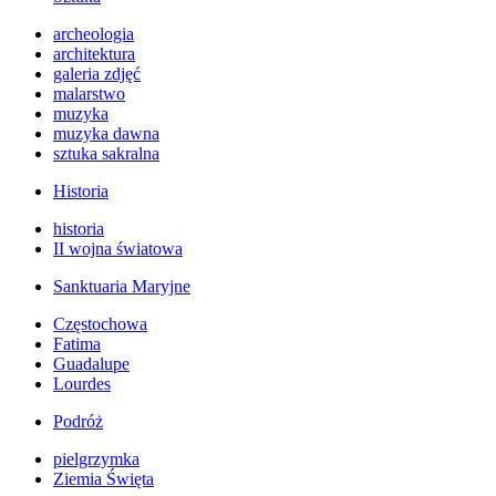
archeologia
architektura
galeria zdjęć
malarstwo
muzyka
muzyka dawna
sztuka sakralna
Historia
historia
II wojna światowa
Sanktuaria Maryjne
Częstochowa
Fatima
Guadalupe
Lourdes
Podróż
pielgrzymka
Ziemia Święta