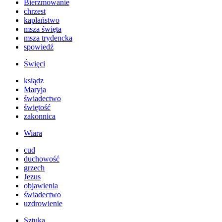
Bierzmowanie
chrzest
kapłaństwo
msza święta
msza trydencka
spowiedź
Święci
ksiądz
Maryja
świadectwo
świętość
zakonnica
Wiara
cud
duchowość
grzech
Jezus
objawienia
świadectwo
uzdrowienie
Sztuka