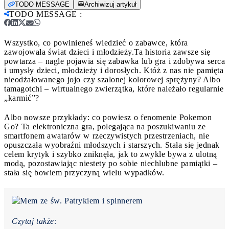
TODO MESSAGE
Archiwizuj artykuł
TODO MESSAGE
:
Wszystko, co powinieneś wiedzieć o zabawce, która
zawojowała świat dzieci i młodzieży.
Ta historia zawsze się
powtarza – nagle pojawia się zabawka lub gra i zdobywa serca
i umysły dzieci, młodzieży i dorosłych. Któż z nas nie pamięta
nieodżałowanego jojo czy szalonej kolorowej sprężyny? Albo
tamagotchi – wirtualnego zwierzątka, które należało regularnie
„karmić”?
Albo nowsze przykłady: co powiesz o fenomenie Pokemon
Go? Ta elektroniczna gra, polegająca na poszukiwaniu ze
smartfonem awatarów w rzeczywistych przestrzeniach, nie
opuszczała wyobraźni młodszych i starszych. Stała się jednak
celem krytyk i szybko zniknęła, jak to zwykle bywa z ulotną
modą, pozostawiając niestety po sobie niechlubne pamiątki –
stała się bowiem przyczyną wielu wypadków.
Czytaj także: