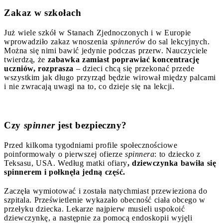
Zakaz w szkołach
Już wiele szkół w Stanach Zjednoczonych i w Europie
wprowadziło zakaz wnoszenia
spinnerów
do sal lekcyjnych.
Można się nimi bawić jedynie podczas przerw. Nauczyciele
twierdzą, że
zabawka zamiast poprawiać koncentrację
uczniów, rozprasza
– dzieci chcą się przekonać przede
wszystkim jak długo przyrząd będzie wirował między palcami
i nie zwracają uwagi na to, co dzieje się na lekcji.
Czy
spinner
jest bezpieczny?
Przed kilkoma tygodniami profile społecznościowe
poinformowały o pierwszej ofierze
spinnera
: to dziecko z
Teksasu, USA. Według matki ofiary
, dziewczynka bawiła się
spinnerem i połknęła jedną część.
Zaczęła wymiotować i została natychmiast przewieziona do
szpitala. Prześwietlenie wykazało obecność ciała obcego w
przełyku dziecka. Lekarze najpierw musieli uspokoić
dziewczynkę, a następnie za pomocą endoskopii wyjęli