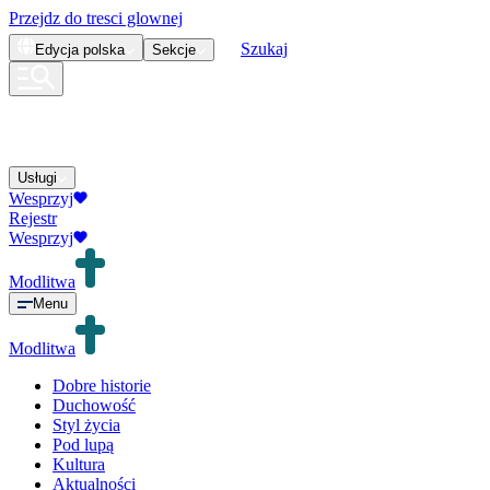
Przejdz do tresci glownej
Szukaj
Edycja
polska
Sekcje
Usługi
Wesprzyj
Rejestr
Wesprzyj
Modlitwa
Menu
Modlitwa
Dobre historie
Duchowość
Styl życia
Pod lupą
Kultura
Aktualności