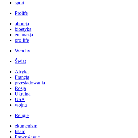
sport
Prolife
aborcja
bioetyka
eutanazja
pro-life
Włochy
Świat
Afryka
Francja
prześladowania
Rosja
Ukraina
USA
wojna
Religie
ekumenizm
Islam
Prawosławie