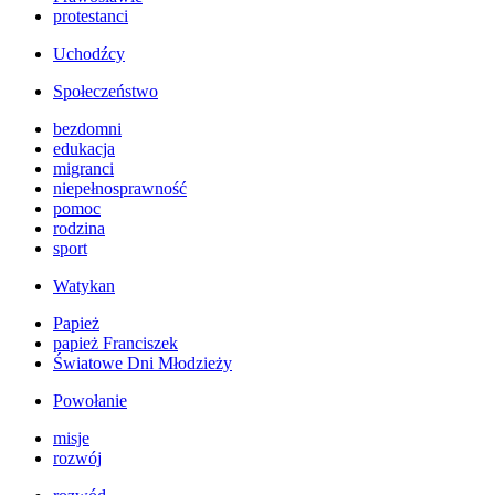
protestanci
Uchodźcy
Społeczeństwo
bezdomni
edukacja
migranci
niepełnosprawność
pomoc
rodzina
sport
Watykan
Papież
papież Franciszek
Światowe Dni Młodzieży
Powołanie
misje
rozwój