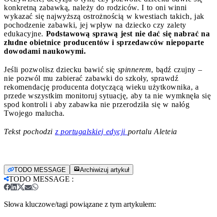
konkretną zabawką, należy do rodziców. I to oni winni
wykazać się najwyższą ostrożnością w kwestiach takich, jak
pochodzenie zabawki, jej wpływ na dziecko czy zalety
edukacyjne.
Podstawową sprawą jest nie dać się nabrać na
złudne obietnice producentów i sprzedawców niepoparte
dowodami naukowymi.
Jeśli pozwolisz dziecku bawić się
spinnerem
, bądź czujny –
nie pozwól mu zabierać zabawki do szkoły, sprawdź
rekomendację producenta dotyczącą wieku użytkownika, a
przede wszystkim monitoruj sytuację, aby ta nie wymknęła się
spod kontroli i aby zabawka nie przerodziła się w nałóg
Twojego malucha.
Tekst pochodzi
z portugalskiej edycji
portalu Aleteia
TODO MESSAGE
Archiwizuj artykuł
TODO MESSAGE
:
Słowa kluczowe/tagi powiązane z tym artykułem: