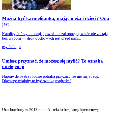
Można być karmelitanką, mając męża i dzieci? Ona
jest
Katolicy, którzy nie czują powołania zakonnego, wcale nie zostają
bez wyboru — dróg duchowych jest przed nimi...
psychologia
Umiesz przyznać, że możesz się mylić? To oznaka
inteligencji
Naprawdę bystrzy ludzie potrafią przyznać, że nie mają racji.
Dlaczego miałoby to być oznaką mądrości?
Uruchomiony w 2013 roku, Aleteia to bezpłatny internetowy