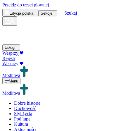
Przejdz do tresci glownej
Szukaj
Edycja
polska
Sekcje
Usługi
Wesprzyj
Rejestr
Wesprzyj
Modlitwa
Menu
Modlitwa
Dobre historie
Duchowość
Styl życia
Pod lupą
Kultura
Aktualności