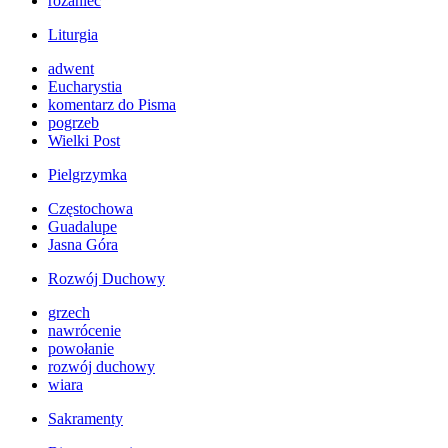
różaniec
Liturgia
adwent
Eucharystia
komentarz do Pisma
pogrzeb
Wielki Post
Pielgrzymka
Częstochowa
Guadalupe
Jasna Góra
Rozwój Duchowy
grzech
nawrócenie
powołanie
rozwój duchowy
wiara
Sakramenty