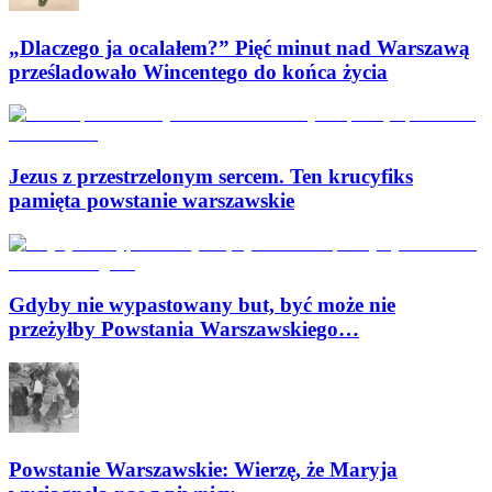
„Dlaczego ja ocalałem?” Pięć minut nad Warszawą
prześladowało Wincentego do końca życia
Jezus z przestrzelonym sercem. Ten krucyfiks
pamięta powstanie warszawskie
Gdyby nie wypastowany but, być może nie
przeżyłby Powstania Warszawskiego…
Powstanie Warszawskie: Wierzę, że Maryja