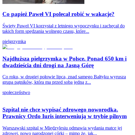
Co papież Paweł VI polecał robić w wakacje?
Święty Paweł VI korzystał z letniego wypoczynku i zachęcał do
takich form spędzania wolnego czasu, które...
pielgrzymka
Najdłuższa pielgrzymka w Polsce. Ponad 650 km i
dwadzieścia dni drogi na Jasną Górę
Co roku, w drugiej połowie lipca, znad samego Bałtyku wyrusza
grupa pątników, która ma przed sobą jedną z...
społeczeństwo
Szpital nie chce wypisać zdrowego noworodka.
Prawnicy Ordo Iuris interweniują w trybie pilnym
Warszawski szpital w Międzylesiu odmawia wydania matce jej
zdrowej, nowo narodzonej córki – mimo że, jak...