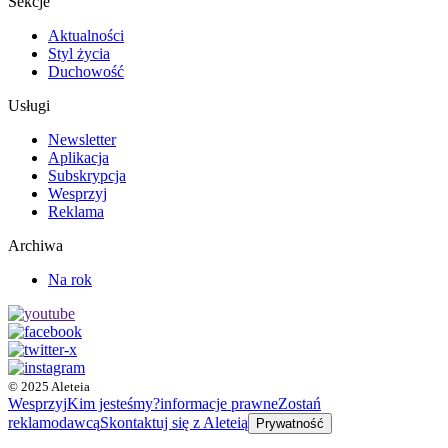
Sekcje
Aktualności
Styl życia
Duchowość
Usługi
Newsletter
Aplikacja
Subskrypcja
Wesprzyj
Reklama
Archiwa
Na rok
© 2025 Aleteia
Wesprzyj
Kim jesteśmy?
informacje prawne
Zostań
reklamodawcą
Skontaktuj się z Aleteią
Prywatność