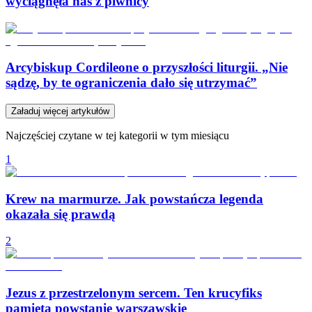
wyciągnęła nas z piwnicy
Arcybiskup Cordileone o przyszłości liturgii. „Nie
sądzę, by te ograniczenia dało się utrzymać”
Załaduj więcej artykułów
Najczęściej czytane w tej kategorii w tym miesiącu
1
Krew na marmurze. Jak powstańcza legenda
okazała się prawdą
2
Jezus z przestrzelonym sercem. Ten krucyfiks
pamięta powstanie warszawskie