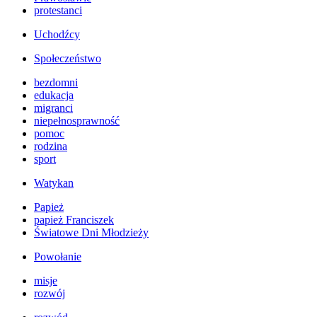
protestanci
Uchodźcy
Społeczeństwo
bezdomni
edukacja
migranci
niepełnosprawność
pomoc
rodzina
sport
Watykan
Papież
papież Franciszek
Światowe Dni Młodzieży
Powołanie
misje
rozwój