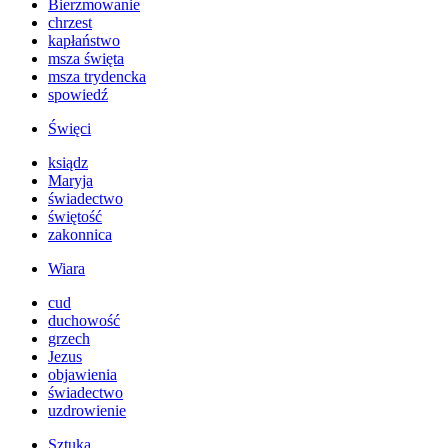
Bierzmowanie
chrzest
kapłaństwo
msza święta
msza trydencka
spowiedź
Święci
ksiądz
Maryja
świadectwo
świętość
zakonnica
Wiara
cud
duchowość
grzech
Jezus
objawienia
świadectwo
uzdrowienie
Sztuka