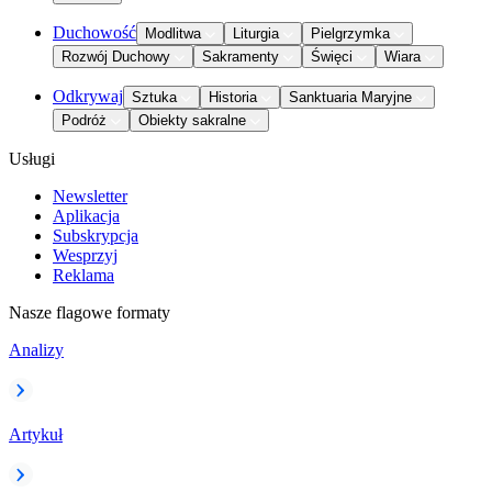
Duchowość
Modlitwa
Liturgia
Pielgrzymka
Rozwój Duchowy
Sakramenty
Święci
Wiara
Odkrywaj
Sztuka
Historia
Sanktuaria Maryjne
Podróż
Obiekty sakralne
Usługi
Newsletter
Aplikacja
Subskrypcja
Wesprzyj
Reklama
Nasze flagowe formaty
Analizy
Artykuł