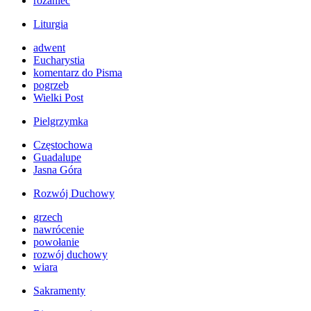
różaniec
Liturgia
adwent
Eucharystia
komentarz do Pisma
pogrzeb
Wielki Post
Pielgrzymka
Częstochowa
Guadalupe
Jasna Góra
Rozwój Duchowy
grzech
nawrócenie
powołanie
rozwój duchowy
wiara
Sakramenty