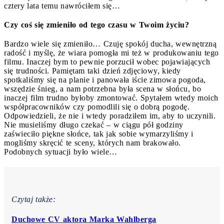
cztery lata temu nawróciłem się…
Czy coś się zmieniło od tego czasu w Twoim życiu?
Bardzo wiele się zmieniło… Czuję spokój ducha, wewnętrzną
radość i myślę, że wiara pomogła mi też w produkowaniu tego
filmu. Inaczej bym to pewnie porzucił wobec pojawiających
się trudności. Pamiętam taki dzień zdjęciowy, kiedy
spotkaliśmy się na planie i panowała iście zimowa pogoda,
wszędzie śnieg, a nam potrzebna była scena w słońcu, bo
inaczej film trudno byłoby zmontować. Spytałem wtedy moich
współpracowników czy pomodlili się o dobrą pogodę.
Odpowiedzieli, że nie i wtedy poradziłem im, aby to uczynili.
Nie musieliśmy długo czekać – w ciągu pół godziny
zaświeciło piękne słońce, tak jak sobie wymarzyliśmy i
mogliśmy skręcić te sceny, których nam brakowało.
Podobnych sytuacji było wiele…
Czytaj także:
Duchowe CV aktora Marka Wahlberga