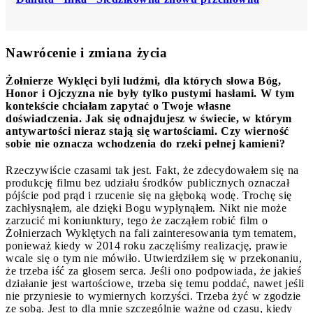
Nawrócenie i zmiana życia
Żołnierze Wyklęci byli ludźmi, dla których słowa Bóg,
Honor i Ojczyzna nie były tylko pustymi hasłami. W tym
kontekście chciałam zapytać o Twoje własne
doświadczenia. Jak się odnajdujesz w świecie, w którym
antywartości nieraz stają się wartościami. Czy wierność
sobie nie oznacza wchodzenia do rzeki pełnej kamieni?
Rzeczywiście czasami tak jest. Fakt, że zdecydowałem się na
produkcję filmu bez udziału środków publicznych oznaczał
pójście pod prąd i rzucenie się na głęboką wodę. Trochę się
zachłysnąłem, ale dzięki Bogu wypłynąłem. Nikt nie może
zarzucić mi koniunktury, tego że zacząłem robić film o
Żołnierzach Wyklętych na fali zainteresowania tym tematem,
ponieważ kiedy w 2014 roku zaczęliśmy realizację, prawie
wcale się o tym nie mówiło. Utwierdziłem się w przekonaniu,
że trzeba iść za głosem serca. Jeśli ono podpowiada, że jakieś
działanie jest wartościowe, trzeba się temu poddać, nawet jeśli
nie przyniesie to wymiernych korzyści. Trzeba żyć w zgodzie
ze sobą. Jest to dla mnie szczególnie ważne od czasu, kiedy