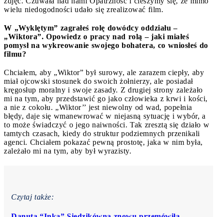
zdjęć. Czuwała nad nami Opatrzność i cieszymy się, że mimo
wielu niedogodności udało się zrealizować film.
W „Wyklętym” zagrałeś rolę dowódcy oddziału –
„Wiktora”. Opowiedz o pracy nad rolą – jaki miałeś
pomysł na wykreowanie swojego bohatera, co wniosłeś do
filmu?
Chciałem, aby „Wiktor” był surowy, ale zarazem ciepły, aby
miał ojcowski stosunek do swoich żołnierzy, ale posiadał
kręgosłup moralny i swoje zasady. Z drugiej strony zależało
mi na tym, aby przedstawić go jako człowieka z krwi i kości,
a nie z cokołu. „Wiktor’’ jest niewolny od wad, popełnia
błędy, daje się wmanewrować w niejasną sytuację i wybór, a
to może świadczyć o jego naiwności. Tak zresztą się działo w
tamtych czasach, kiedy do struktur podziemnych przenikali
agenci. Chciałem pokazać pewną prostotę, jaka w nim była,
zależało mi na tym, aby był wyrazisty.
Czytaj także:
Danuta “Inka” Siedzikówna znowu przemówiła