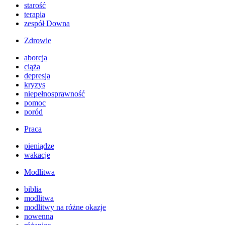
starość
terapia
zespół Downa
Zdrowie
aborcja
ciąża
depresja
kryzys
niepełnosprawność
pomoc
poród
Praca
pieniądze
wakacje
Modlitwa
biblia
modlitwa
modlitwy na różne okazje
nowenna