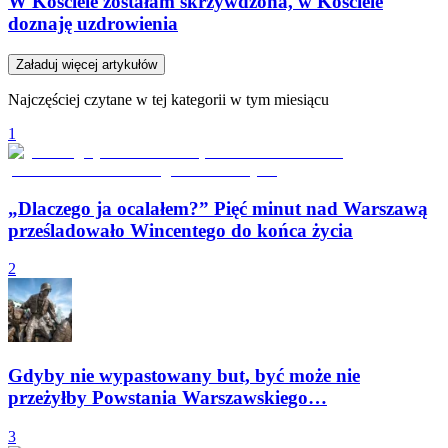
W Kościele zostałam skrzywdzona, w Kościele
doznaję uzdrowienia
Załaduj więcej artykułów
Najczęściej czytane w tej kategorii w tym miesiącu
1
„Dlaczego ja ocalałem?” Pięć minut nad Warszawą
prześladowało Wincentego do końca życia
2
Gdyby nie wypastowany but, być może nie
przeżyłby Powstania Warszawskiego…
3