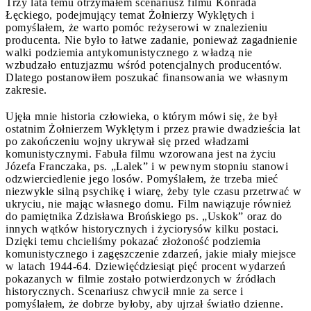
Trzy lata temu otrzymałem scenariusz filmu Konrada
Łęckiego, podejmujący temat Żołnierzy Wyklętych i
pomyślałem, że warto pomóc reżyserowi w znalezieniu
producenta. Nie było to łatwe zadanie, ponieważ zagadnienie
walki podziemia antykomunistycznego z władzą nie
wzbudzało entuzjazmu wśród potencjalnych producentów.
Dlatego postanowiłem poszukać finansowania we własnym
zakresie.
Ujęła mnie historia człowieka, o którym mówi się, że był
ostatnim Żołnierzem Wyklętym i przez prawie dwadzieścia lat
po zakończeniu wojny ukrywał się przed władzami
komunistycznymi. Fabuła filmu wzorowana jest na życiu
Józefa Franczaka, ps. „Lalek” i w pewnym stopniu stanowi
odzwierciedlenie jego losów. Pomyślałem, że trzeba mieć
niezwykle silną psychikę i wiarę, żeby tyle czasu przetrwać w
ukryciu, nie mając własnego domu. Film nawiązuje również
do pamiętnika Zdzisława Brońskiego ps. „Uskok” oraz do
innych wątków historycznych i życiorysów kilku postaci.
Dzięki temu chcieliśmy pokazać złożoność podziemia
komunistycznego i zagęszczenie zdarzeń, jakie miały miejsce
w latach 1944-64. Dziewięćdziesiąt pięć procent wydarzeń
pokazanych w filmie zostało potwierdzonych w źródłach
historycznych. Scenariusz chwycił mnie za serce i
pomyślałem, że dobrze byłoby, aby ujrzał światło dzienne.