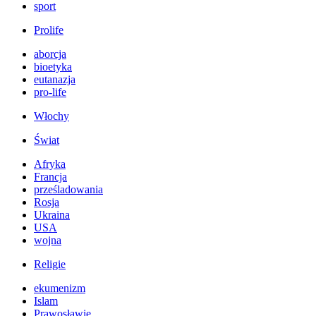
sport
Prolife
aborcja
bioetyka
eutanazja
pro-life
Włochy
Świat
Afryka
Francja
prześladowania
Rosja
Ukraina
USA
wojna
Religie
ekumenizm
Islam
Prawosławie