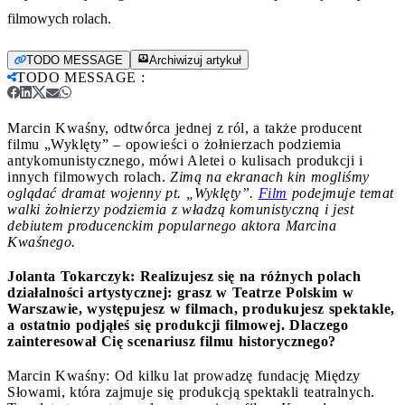
filmowych rolach.
TODO MESSAGE
Archiwizuj artykuł
TODO MESSAGE
:
Marcin Kwaśny, odtwórca jednej z ról, a także producent
filmu „Wyklęty” – opowieści o żołnierzach podziemia
antykomunistycznego, mówi Aletei o kulisach produkcji i
innych filmowych rolach.
Zimą na ekranach kin mogliśmy
oglądać dramat wojenny pt. „Wyklęty”.
Film
podejmuje temat
walki żołnierzy podziemia z władzą komunistyczną i jest
debiutem producenckim popularnego aktora Marcina
Kwaśnego.
Jolanta Tokarczyk: Realizujesz się na różnych polach
działalności artystycznej: grasz w Teatrze Polskim w
Warszawie, występujesz w filmach, produkujesz spektakle,
a ostatnio podjąłeś się produkcji filmowej. Dlaczego
zainteresował Cię scenariusz filmu historycznego?
Marcin Kwaśny: Od kilku lat prowadzę fundację Między
Słowami, która zajmuje się produkcją spektakli teatralnych.