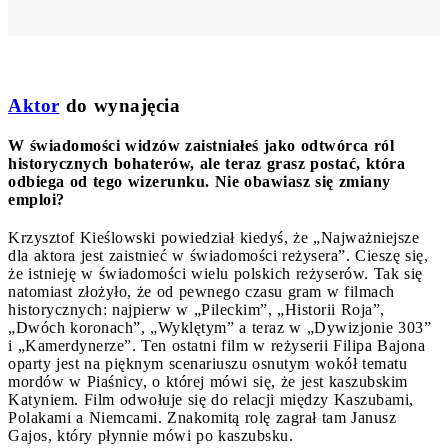
Aktor
do wynajęcia
W świadomości widzów zaistniałeś jako odtwórca ról
historycznych bohaterów, ale teraz grasz postać, która
odbiega od tego wizerunku. Nie obawiasz się zmiany
emploi?
Krzysztof Kieślowski powiedział kiedyś, że „Najważniejsze
dla aktora jest zaistnieć w świadomości reżysera”. Cieszę się,
że istnieję w świadomości wielu polskich reżyserów. Tak się
natomiast złożyło, że od pewnego czasu gram w filmach
historycznych: najpierw w „Pileckim”, „Historii Roja”,
„Dwóch koronach”, „Wyklętym” a teraz w „Dywizjonie 303”
i „Kamerdynerze”. Ten ostatni film w reżyserii Filipa Bajona
oparty jest na pięknym scenariuszu osnutym wokół tematu
mordów w Piaśnicy, o której mówi się, że jest kaszubskim
Katyniem. Film odwołuje się do relacji między Kaszubami,
Polakami a Niemcami. Znakomitą rolę zagrał tam Janusz
Gajos, który płynnie mówi po kaszubsku.