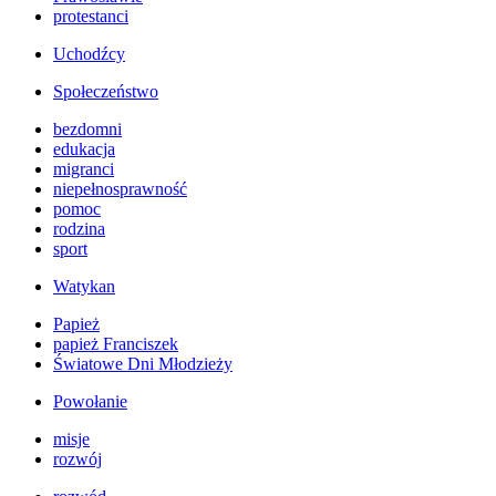
protestanci
Uchodźcy
Społeczeństwo
bezdomni
edukacja
migranci
niepełnosprawność
pomoc
rodzina
sport
Watykan
Papież
papież Franciszek
Światowe Dni Młodzieży
Powołanie
misje
rozwój