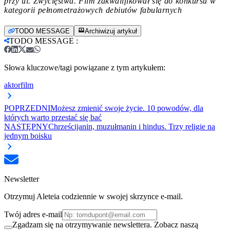
przy ul. Zwycięstwa. Film zakwalifikował się do konkursu w
kategorii pełnometrażowych debiutów fabularnych
TODO MESSAGE
Archiwizuj artykuł
TODO MESSAGE
:
Słowa kluczowe/tagi powiązane z tym artykułem:
aktor
film
POPRZEDNI
Możesz zmienić swoje życie. 10 powodów, dla
których warto przestać się bać
NASTĘPNY
Chrześcijanin, muzułmanin i hindus. Trzy religie na
jednym boisku
Newsletter
Otrzymuj Aleteia codziennie w swojej skrzynce e-mail.
Twój adres e-mail
Zgadzam się na otrzymywanie newslettera. Zobacz naszą