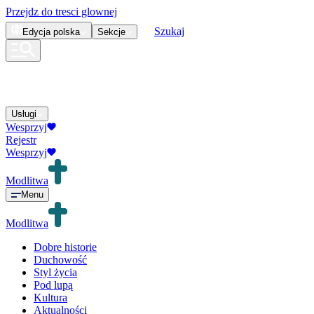
Przejdz do tresci glownej
Szukaj
Edycja
polska
Sekcje
Usługi
Wesprzyj
Rejestr
Wesprzyj
Modlitwa
Menu
Modlitwa
Dobre historie
Duchowość
Styl życia
Pod lupą
Kultura
Aktualności