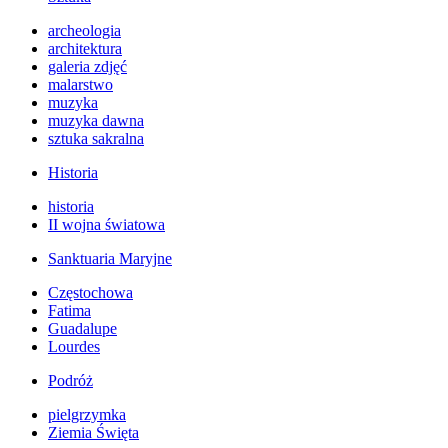
archeologia
architektura
galeria zdjęć
malarstwo
muzyka
muzyka dawna
sztuka sakralna
Historia
historia
II wojna światowa
Sanktuaria Maryjne
Częstochowa
Fatima
Guadalupe
Lourdes
Podróż
pielgrzymka
Ziemia Święta