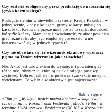
Czy zostałeś zobligowany przez produkcję do nauczenia się
języka kaszubskiego?
Posługuję się nim w niewielkim zakresie. Kreuję Kaszuba i w
jednej scenie, kiedy z kolegami gramy w karty, mówię po
kaszubsku. Kreowana przeze mnie postać to szuja, donosiciel,
który źle kończy. Mam jednak świadomość, że aktor powinien
grać różne role, aby jego emploi się poszerzało, a nie
konserwować się w jednych typach ról.
Czy nie obawiasz się, że wizerunek ekranowy wyznaczy
piętno na Twoim wizerunku jako człowieka?
Nie. Aktor jest człowiekiem do wynajęcia i powinien grać
różne role, również te, które są dalekie od jego postawy
życiowej. Dobrze, jeśli się nie powtarza i zaskakuje nowymi
wcieleniami. To właśnie w aktorstwie jest najciekawsze!
Galeria zdjęć
*Film pt. „Wyklęty” będzie można obejrzeć w najbliższym
czasie m.in. na Koszalińskim Festiwalu „Młodzi i Film” w
terminie 19-24 czerwca. Projekcja w CK 105 w Koszalinie