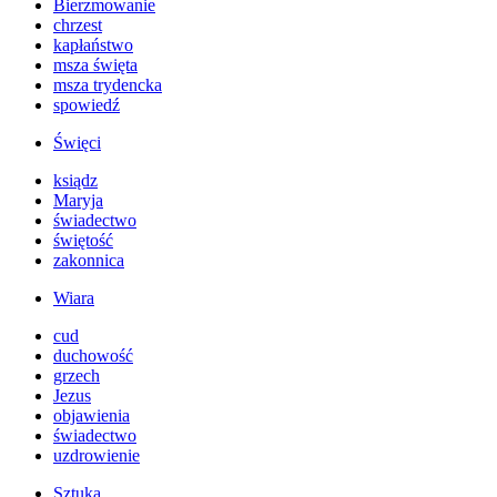
Bierzmowanie
chrzest
kapłaństwo
msza święta
msza trydencka
spowiedź
Święci
ksiądz
Maryja
świadectwo
świętość
zakonnica
Wiara
cud
duchowość
grzech
Jezus
objawienia
świadectwo
uzdrowienie
Sztuka