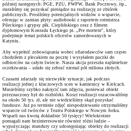
później następnych: PGE, PZU, PWPW, Bank Pocztowy, itp.,
staraliśmy się pozyskać pieniądze na realizację ze zbiórek
publicznych. Prosiliśmy potencjalnych widzów o wsparcie,
oferując w zamian płyty: audiobooki z raportem rotmistrza
Pileckiego i grypsy płk. Cieplińskiego oraz z filmem
dyplomowym Konrada Łęckiego pt. „Pre mortem”, który
podejmuje temat polskich oficerów zamordowanych w
Katyniu.
Aby wypełnić zobowiązania wobec ofiarodawców sam często
chodziłem z plecakiem na pocztę i wysyłałem paczki do
odbiorców na całym świecie. Nasza akcja przeszła najśmielsze
oczekiwania – udało się zebrać niemal pół miliona złotych.
Czasami zdarzały się niezwykłe sytuacje, jak podczas
realizacji jednej z kluczowych scen w kamienicy w Kielcach.
Musieliśmy szybko nakręcić tam zdjęcia, ponieważ obiekt
przeznaczony był do rozbiórki. Koszt realizacji oszacowaliśmy
na około 50 tys. zł, ale nie wiedzieliśmy skąd pozyskać
fundusze. Już po terminie zdjęć niespodziewanie otrzymaliśmy
wsparcie od twórców z Teatru Polskiego w Nowym Jorku.
Wsparli nas kwotą dokładnie 50 tysięcy! Wielokrotnie
pomagali nam bezinteresownie również różni ludzie –
wypożyczając mundury czy udostępniając obiekty do realizacji