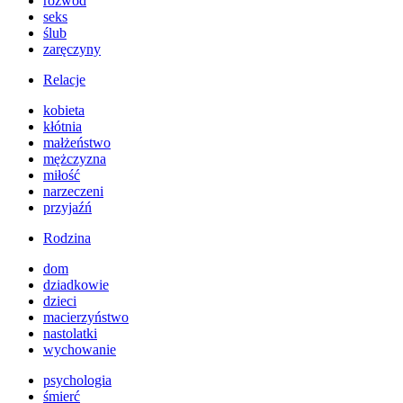
rozwód
seks
ślub
zaręczyny
Relacje
kobieta
kłótnia
małżeństwo
mężczyzna
miłość
narzeczeni
przyjaźń
Rodzina
dom
dziadkowie
dzieci
macierzyństwo
nastolatki
wychowanie
psychologia
śmierć