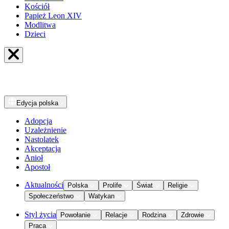
Kościół
Papież Leon XIV
Modlitwa
Dzieci
Edycja
polska
Adopcja
Uzależnienie
Nastolatek
Akceptacja
Anioł
Apostoł
Aktualności
Polska
Prolife
Świat
Religie
Społeczeństwo
Watykan
Styl życia
Powołanie
Relacje
Rodzina
Zdrowie
Praca