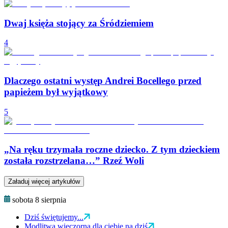
Dwaj księża stojący za Śródziemiem
4
Dlaczego ostatni występ Andrei Bocellego przed
papieżem był wyjątkowy
5
„Na ręku trzymała roczne dziecko. Z tym dzieckiem
została rozstrzelana…” Rzeź Woli
Załaduj więcej artykułów
sobota 8 sierpnia
Dziś świętujemy...
Modlitwa wieczorna dla ciebie na dziś