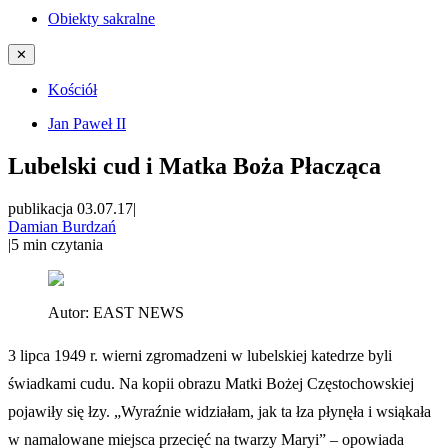
Obiekty sakralne
✕
Kościół
Jan Paweł II
Lubelski cud i Matka Boża Płacząca
publikacja 03.07.17
|
Damian Burdzań
|
5
min czytania
Autor:
EAST NEWS
3 lipca 1949 r. wierni zgromadzeni w lubelskiej katedrze byli
świadkami cudu. Na kopii obrazu Matki Bożej Częstochowskiej
pojawiły się łzy. „Wyraźnie widziałam, jak ta łza płynęła i wsiąkała
w namalowane miejsca przecięć na twarzy Maryi” – opowiada