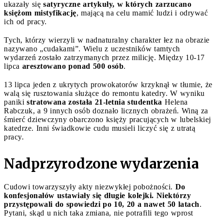
ukazały się
satyryczne artykuły, w których zarzucano
księżom mistyfikację
, mającą na celu mamić ludzi i odrywać
ich od pracy.
Tych, którzy wierzyli w nadnaturalny charakter łez na obrazie
nazywano „cudakami”. Wielu z uczestników tamtych
wydarzeń zostało zatrzymanych przez milicję. Między 10-17
lipca
aresztowano ponad 500 osób
.
13 lipca jeden z ukrytych prowokatorów krzyknął w tłumie, że
walą się rusztowania służące do remontu katedry. W wyniku
paniki
stratowana została 21-letnia studentka
Helena
Rabczuk, a 9 innych osób doznało licznych obrażeń. Winą za
śmierć dziewczyny obarczono księży pracujących w lubelskiej
katedrze. Inni świadkowie cudu musieli liczyć się z utratą
pracy.
Nadprzyrodzone wydarzenia
Cudowi towarzyszyły akty niezwykłej pobożności.
Do
konfesjonałów ustawiały się długie kolejki. Niektórzy
przystępowali do spowiedzi po 10, 20 a nawet 50 latach
.
Pytani, skąd u nich taka zmiana, nie potrafili tego wprost