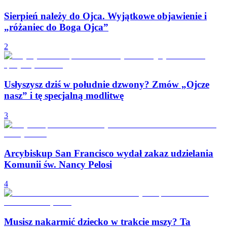
Sierpień należy do Ojca. Wyjątkowe objawienie i
„różaniec do Boga Ojca”
2
Usłyszysz dziś w południe dzwony? Zmów „Ojcze
nasz” i tę specjalną modlitwę
3
Arcybiskup San Francisco wydał zakaz udzielania
Komunii św. Nancy Pelosi
4
Musisz nakarmić dziecko w trakcie mszy? Ta