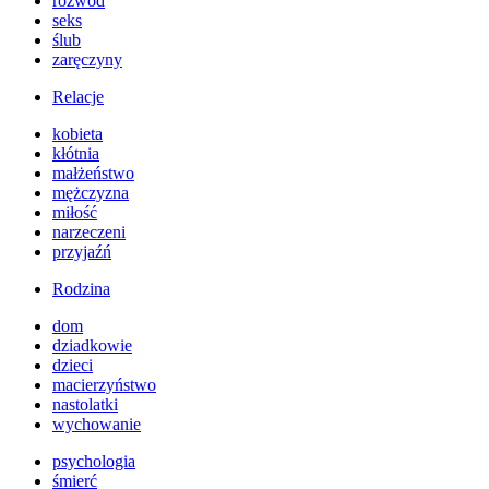
rozwód
seks
ślub
zaręczyny
Relacje
kobieta
kłótnia
małżeństwo
mężczyzna
miłość
narzeczeni
przyjaźń
Rodzina
dom
dziadkowie
dzieci
macierzyństwo
nastolatki
wychowanie
psychologia
śmierć