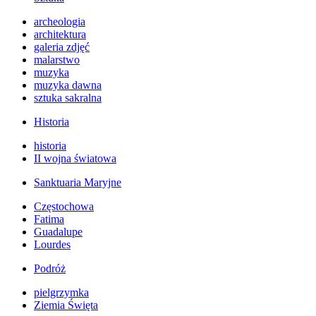
archeologia
architektura
galeria zdjęć
malarstwo
muzyka
muzyka dawna
sztuka sakralna
Historia
historia
II wojna światowa
Sanktuaria Maryjne
Częstochowa
Fatima
Guadalupe
Lourdes
Podróż
pielgrzymka
Ziemia Święta