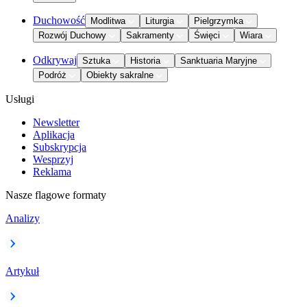
Duchowość
Modlitwa
Liturgia
Pielgrzymka
Rozwój Duchowy
Sakramenty
Święci
Wiara
Odkrywaj
Sztuka
Historia
Sanktuaria Maryjne
Podróż
Obiekty sakralne
Usługi
Newsletter
Aplikacja
Subskrypcja
Wesprzyj
Reklama
Nasze flagowe formaty
Analizy
Artykuł