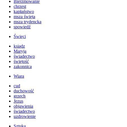
Bierzmowanie
chrzest
kapłaństwo
msza święta
msza trydencka
spowiedź
Święci
ksiądz
Maryja
świadectwo
świętość
zakonnica
Wiara
cud
duchowość
grzech
Jezus
objawienia
świadectwo
uzdrowienie
Sztuka