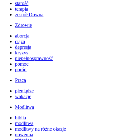
starość
terapia
zespół Downa
Zdrowie
aborcja
ciąża
depresja
kryzys
niepełnosprawność
pomoc
poród
Praca
pieniądze
wakacje
Modlitwa
biblia
modlitwa
modlitwy na różne okazje
nowenna