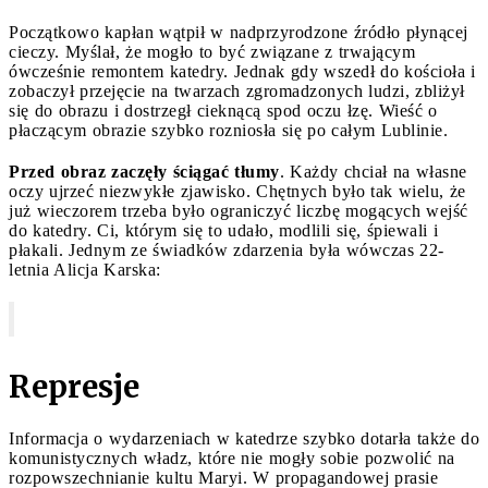
Początkowo kapłan wątpił w nadprzyrodzone źródło płynącej
cieczy. Myślał, że mogło to być związane z trwającym
ówcześnie remontem katedry. Jednak gdy wszedł do kościoła i
zobaczył przejęcie na twarzach zgromadzonych ludzi, zbliżył
się do obrazu i dostrzegł cieknącą spod oczu łzę. Wieść o
płaczącym obrazie szybko rozniosła się po całym Lublinie.
Przed obraz zaczęły ściągać tłumy
. Każdy chciał na własne
oczy ujrzeć niezwykłe zjawisko. Chętnych było tak wielu, że
już wieczorem trzeba było ograniczyć liczbę mogących wejść
do katedry. Ci, którym się to udało, modlili się, śpiewali i
płakali. Jednym ze świadków zdarzenia była wówczas 22-
letnia Alicja Karska:
Represje
Informacja o wydarzeniach w katedrze szybko dotarła także do
komunistycznych władz, które nie mogły sobie pozwolić na
rozpowszechnianie kultu Maryi. W propagandowej prasie