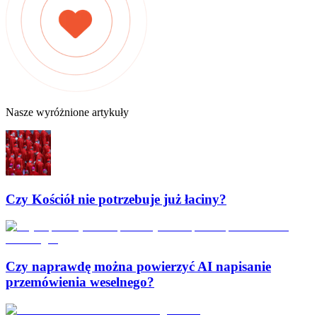
Nasze wyróżnione artykuły
Czy Kościół nie potrzebuje już łaciny?
Czy naprawdę można powierzyć AI napisanie
przemówienia weselnego?