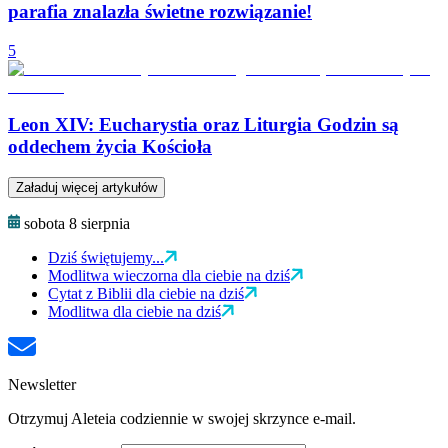
parafia znalazła świetne rozwiązanie!
5
Leon XIV: Eucharystia oraz Liturgia Godzin są
oddechem życia Kościoła
Załaduj więcej artykułów
sobota 8 sierpnia
Dziś świętujemy...
Modlitwa wieczorna dla ciebie na dziś
Cytat z Biblii dla ciebie na dziś
Modlitwa dla ciebie na dziś
Newsletter
Otrzymuj Aleteia codziennie w swojej skrzynce e-mail.