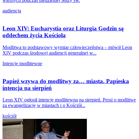
wiernych podczas niedzielnej Mszy św.
audiencja
Leon XIV: Eucharystia oraz Liturgia Godzin są
oddechem życia Kościoła
Modlitwa to podstawowy wymiar człowieczeństwa – mówił Leon
XIV podczas środowej audiencji generalnej w...
Intencje modlitewne
Papież wzywa do modlitwy za… miasta. Papieska
intencja na sierpień
Leon XIV ogłosił intencję modlitewną na sierpień. Prosi o modlitwę
za ewangelizację w miastach i o Kościół...
kościół