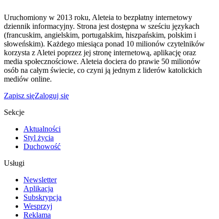
Uruchomiony w 2013 roku, Aleteia to bezpłatny internetowy
dziennik informacyjny. Strona jest dostępna w sześciu językach
(francuskim, angielskim, portugalskim, hiszpańskim, polskim i
słoweńskim). Każdego miesiąca ponad 10 milionów czytelników
korzysta z Aletei poprzez jej stronę internetową, aplikację oraz
media społecznościowe. Aleteia dociera do prawie 50 milionów
osób na całym świecie, co czyni ją jednym z liderów katolickich
mediów online.
Zapisz się
Zaloguj się
Sekcje
Aktualności
Styl życia
Duchowość
Usługi
Newsletter
Aplikacja
Subskrypcja
Wesprzyj
Reklama