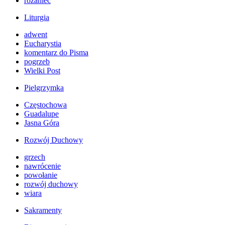
różaniec
Liturgia
adwent
Eucharystia
komentarz do Pisma
pogrzeb
Wielki Post
Pielgrzymka
Częstochowa
Guadalupe
Jasna Góra
Rozwój Duchowy
grzech
nawrócenie
powołanie
rozwój duchowy
wiara
Sakramenty