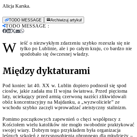
Alicja Karska.
TODO MESSAGE
Archiwizuj artykuł
TODO MESSAGE
:
W
ieść o niezwykłym zdarzeniu szybko rozeszła się nie
tylko po Lublinie, ale i po całym kraju, co bardzo nie
spodobało się ówczesnej władzy.
Między dyktaturami
Pod koniec lat 40. XX w. Lublin dopiero podnosił się spod
ciosów, jakie zadała mu II wojna światowa. Przed pięcioma
laty, uciekający przed armią czerwoną naziści zlikwidowali
obóz koncentracyjny na Majdanku, a „wyzwoliciele” ze
wschodu szybko zaczęli wprowadzać ateistyczny stalinizm.
Pomimo początkowych zapewnień o chęci współpracy z
Kościołem wielu katolików nie mogło swobodnie praktykować
swojej wiary. Dobrym tego przykładem była organizacja
leśnych szkoleń z przysposobienia obronnego dla młodzieży –