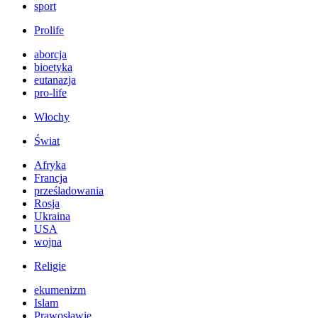
sport
Prolife
aborcja
bioetyka
eutanazja
pro-life
Włochy
Świat
Afryka
Francja
prześladowania
Rosja
Ukraina
USA
wojna
Religie
ekumenizm
Islam
Prawosławie