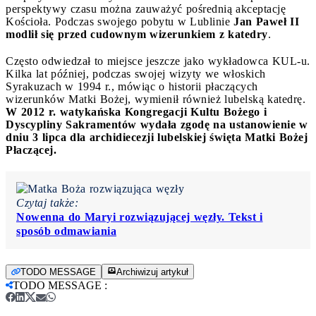
perspektywy czasu można zauważyć pośrednią akceptację
Kościoła. Podczas swojego pobytu w Lublinie
Jan Paweł II
modlił się przed cudownym wizerunkiem z katedry
.
Często odwiedzał to miejsce jeszcze jako wykładowca KUL-u.
Kilka lat później, podczas swojej wizyty we włoskich
Syrakuzach w 1994 r., mówiąc o historii płaczących
wizerunków Matki Bożej, wymienił również lubelską katedrę.
W 2012 r. watykańska Kongregacji Kultu Bożego i
Dyscypliny Sakramentów wydała zgodę na ustanowienie w
dniu 3 lipca dla archidiecezji lubelskiej święta Matki Bożej
Płaczącej.
Czytaj także:
Nowenna do Maryi rozwiązującej węzły. Tekst i
sposób odmawiania
TODO MESSAGE
Archiwizuj artykuł
TODO MESSAGE
: