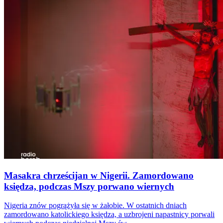
Masakra chrześcijan w Nigerii. Zamordowano
księdza, podczas Mszy porwano wiernych
Nigeria znów pogrążyła się w żałobie. W ostatnich dniach
zamordowano katolickiego księdza, a uzbrojeni napastnicy porwali