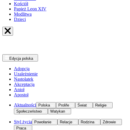
Kościół
Papież Leon XIV
Modlitwa
Dzieci
Edycja
polska
Adopcja
Uzależnienie
Nastolatek
Akceptacja
Anioł
Apostoł
Aktualności
Polska
Prolife
Świat
Religie
Społeczeństwo
Watykan
Styl życia
Powołanie
Relacje
Rodzina
Zdrowie
Praca