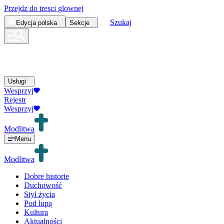
Przejdz do tresci glownej
Szukaj
Edycja
polska
Sekcje
Usługi
Wesprzyj
Rejestr
Wesprzyj
Modlitwa
Menu
Modlitwa
Dobre historie
Duchowość
Styl życia
Pod lupą
Kultura
Aktualności