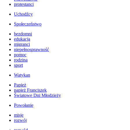
protestanci
Uchodźcy
Społeczeństwo
bezdomni
edukacja
migranci
niepełnosprawność
pomoc
rodzina
sport
Watykan
Papież
papież Franciszek
Światowe Dni Młodzieży
Powołanie
misje
rozwój