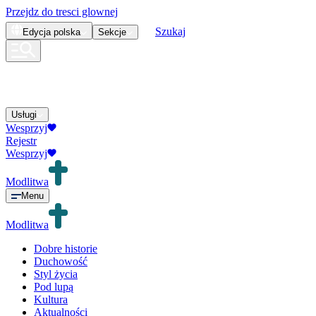
Przejdz do tresci glownej
Szukaj
Edycja
polska
Sekcje
Usługi
Wesprzyj
Rejestr
Wesprzyj
Modlitwa
Menu
Modlitwa
Dobre historie
Duchowość
Styl życia
Pod lupą
Kultura
Aktualności