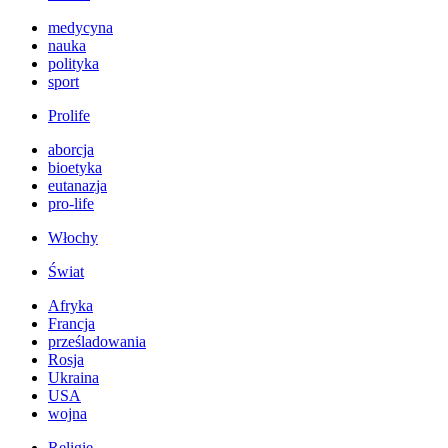
medycyna
nauka
polityka
sport
Prolife
aborcja
bioetyka
eutanazja
pro-life
Włochy
Świat
Afryka
Francja
prześladowania
Rosja
Ukraina
USA
wojna
Religie