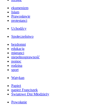
ekumenizm
Islam
Prawosławie
protestanci
Uchodźcy
Społeczeństwo
bezdomni
edukacja
migranci
niepełnosprawność
pomoc
rodzina
sport
Watykan
Papież
papież Franciszek
Światowe Dni Młodzieży
Powołanie