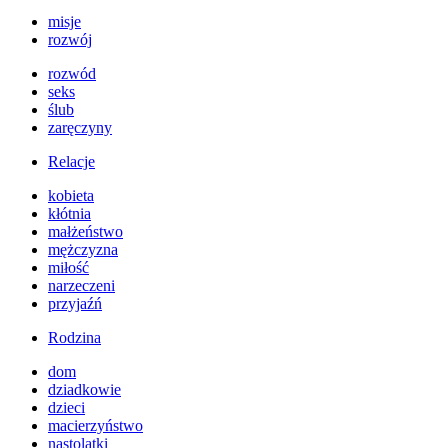
misje
rozwój
rozwód
seks
ślub
zaręczyny
Relacje
kobieta
kłótnia
małżeństwo
mężczyzna
miłość
narzeczeni
przyjaźń
Rodzina
dom
dziadkowie
dzieci
macierzyństwo
nastolatki