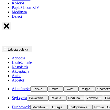
Kościół
Papież Leon XIV
Modlitwa
Dzieci
Edycja
polska
Adopcja
Uzależnienie
Nastolatek
Akceptacja
Anioł
Apostoł
Aktualności
Polska
Prolife
Świat
Religie
Społecz
Styl życia
Powołanie
Relacje
Rodzina
Zdrowie
Pr
Duchowość
Modlitwa
Liturgia
Pielgrzymka
Rozwój Du