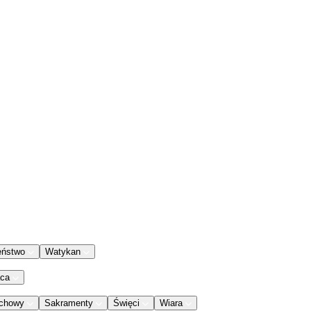
eństwo
Watykan
aca
chowy
Sakramenty
Święci
Wiara