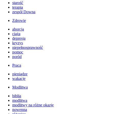
starość
terapia
zespół Downa
Zdrowie
aborcja
ciąża
depresja
kryzys
niepełnosprawność
pomoc
poród
Praca
pieniądze
wakacje
Modlitwa
biblia
modlitwa
modlitwy na różne okazje
nowenna