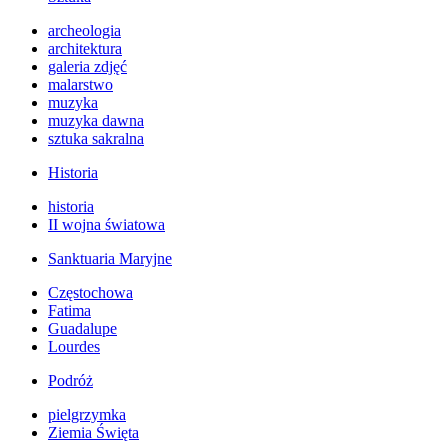
archeologia
architektura
galeria zdjęć
malarstwo
muzyka
muzyka dawna
sztuka sakralna
Historia
historia
II wojna światowa
Sanktuaria Maryjne
Częstochowa
Fatima
Guadalupe
Lourdes
Podróż
pielgrzymka
Ziemia Święta