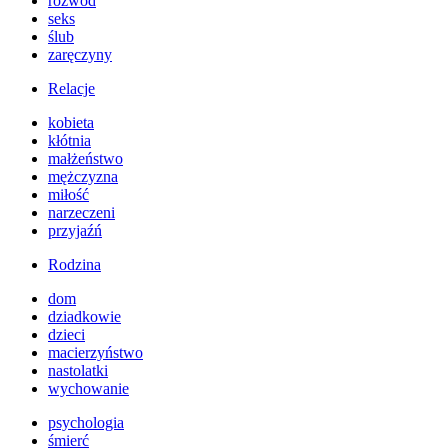
rozwód
seks
ślub
zaręczyny
Relacje
kobieta
kłótnia
małżeństwo
mężczyzna
miłość
narzeczeni
przyjaźń
Rodzina
dom
dziadkowie
dzieci
macierzyństwo
nastolatki
wychowanie
psychologia
śmierć