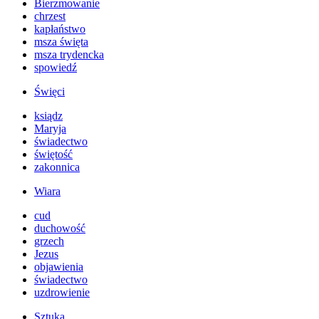
Bierzmowanie
chrzest
kapłaństwo
msza święta
msza trydencka
spowiedź
Święci
ksiądz
Maryja
świadectwo
świętość
zakonnica
Wiara
cud
duchowość
grzech
Jezus
objawienia
świadectwo
uzdrowienie
Sztuka