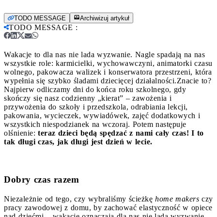
TODO MESSAGE
Archiwizuj artykuł
TODO MESSAGE
:
Wakacje to dla nas nie lada wyzwanie. Nagle spadają na nas
wszystkie role: karmicielki, wychowawczyni, animatorki czasu
wolnego, pakowacza walizek i konserwatora przestrzeni, która
wypełnia się szybko śladami dziecięcej działalności.
Znacie to?
Najpierw odliczamy dni do końca roku szkolnego, gdy
skończy się nasz codzienny „kierat” – zawożenia i
przywożenia do szkoły i przedszkola, odrabiania lekcji,
pakowania, wycieczek, wywiadówek, zajęć dodatkowych i
wszystkich niespodzianek na wczoraj. Potem następuje
olśnienie:
teraz dzieci będą spędzać z nami cały czas! I to
tak długi czas, jak długi jest dzień w lecie.
Dobry czas razem
Niezależnie od tego, czy wybraliśmy ścieżkę
home makers
czy
pracy zawodowej z domu, by zachować elastyczność w opiece
nad dziećmi – wakacje oznaczają dla nas nie lada wyzwanie.