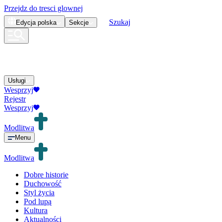
Przejdz do tresci glownej
Szukaj
Edycja
polska
Sekcje
Usługi
Wesprzyj
Rejestr
Wesprzyj
Modlitwa
Menu
Modlitwa
Dobre historie
Duchowość
Styl życia
Pod lupą
Kultura
Aktualności