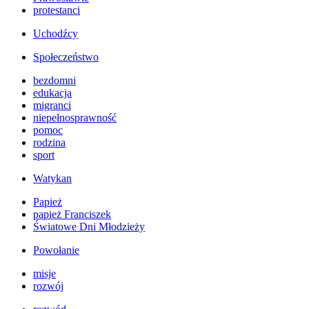
protestanci
Uchodźcy
Społeczeństwo
bezdomni
edukacja
migranci
niepełnosprawność
pomoc
rodzina
sport
Watykan
Papież
papież Franciszek
Światowe Dni Młodzieży
Powołanie
misje
rozwój