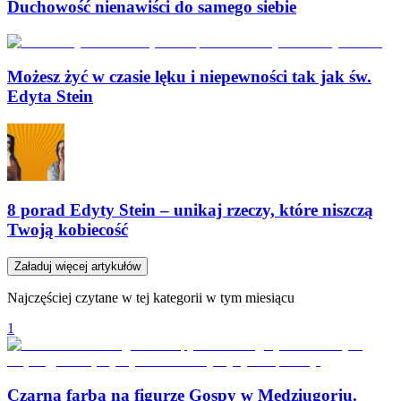
Duchowość nienawiści do samego siebie
Możesz żyć w czasie lęku i niepewności tak jak św.
Edyta Stein
8 porad Edyty Stein – unikaj rzeczy, które niszczą
Twoją kobiecość
Załaduj więcej artykułów
Najczęściej czytane w tej kategorii w tym miesiącu
1
Czarna farba na figurze Gospy w Medziugorju.