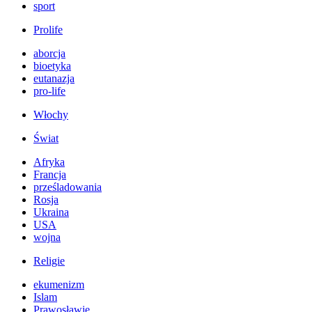
sport
Prolife
aborcja
bioetyka
eutanazja
pro-life
Włochy
Świat
Afryka
Francja
prześladowania
Rosja
Ukraina
USA
wojna
Religie
ekumenizm
Islam
Prawosławie