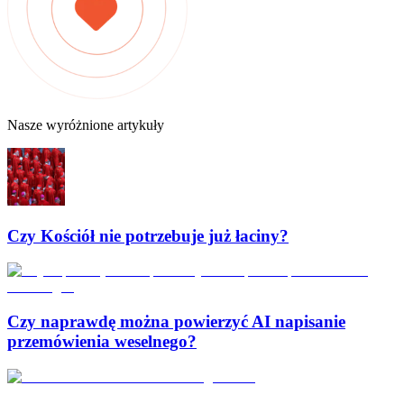
Nasze wyróżnione artykuły
Czy Kościół nie potrzebuje już łaciny?
Czy naprawdę można powierzyć AI napisanie
przemówienia weselnego?