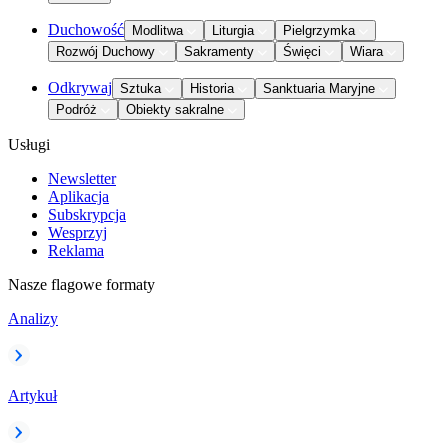
Duchowość
Modlitwa
Liturgia
Pielgrzymka
Rozwój Duchowy
Sakramenty
Święci
Wiara
Odkrywaj
Sztuka
Historia
Sanktuaria Maryjne
Podróż
Obiekty sakralne
Usługi
Newsletter
Aplikacja
Subskrypcja
Wesprzyj
Reklama
Nasze flagowe formaty
Analizy
Artykuł