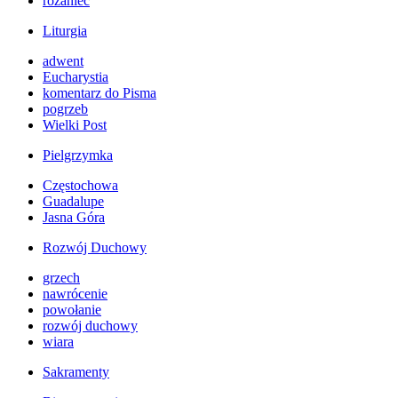
różaniec
Liturgia
adwent
Eucharystia
komentarz do Pisma
pogrzeb
Wielki Post
Pielgrzymka
Częstochowa
Guadalupe
Jasna Góra
Rozwój Duchowy
grzech
nawrócenie
powołanie
rozwój duchowy
wiara
Sakramenty