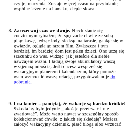
czy jej marzenia. Zostaje więcej czasu na przytulanie,
wspólne leżenie na hamaku, ciepłe słowa.
Zarezerwuj czas we dwoje.
Niech stanie się
codziennym rytuałem, że spędzacie chwilę ze sobą –
pijąc kawę, jedząc lody, siedząc na tarasie, gapiąc się w
gwiazdy, oglądając razem film. Zwłaszcza i tym
bardziej, im bardziej dom jest pełen dzieci. One uczą się
szacunku do was, widząc, jak jesteście dla siebie
nawzajem ważni. I ładują swoje akumulatory waszą
wzajemną miłością. Jeśli chcesz wesprzeć się
wakacyjnym planerem i kalendarzem, który pomoże
wam wzmocnić waszą relację, przygotowałam je
do
pobrania
.
I na koniec – pamiętaj, że wakacje są bardzo krótkie!
Szkoda by było jedynie „jakoś je przetrwać i nie
zwariować”. Może warto nawet w szczególny sposób
kolekcjonować chwile, z jakich się składają? Możesz
założyć wakacyjny dziennik, pisać bloga albo wrzucać