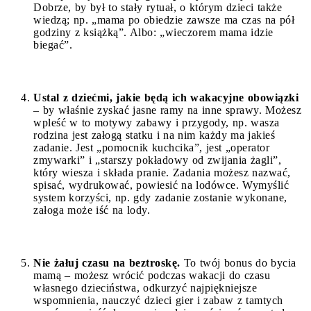
Dobrze, by był to stały rytuał, o którym dzieci także
wiedzą; np. „mama po obiedzie zawsze ma czas na pół
godziny z książką”. Albo: „wieczorem mama idzie
biegać”.
Ustal z dziećmi, jakie będą ich wakacyjne obowiązki
– by właśnie zyskać jasne ramy na inne sprawy. Możesz
wpleść w to motywy zabawy i przygody, np. wasza
rodzina jest załogą statku i na nim każdy ma jakieś
zadanie. Jest „pomocnik kuchcika”, jest „operator
zmywarki” i „starszy pokładowy od zwijania żagli”,
który wiesza i składa pranie. Zadania możesz nazwać,
spisać, wydrukować, powiesić na lodówce. Wymyślić
system korzyści, np. gdy zadanie zostanie wykonane,
załoga może iść na lody.
Nie żałuj czasu na beztroskę.
To twój bonus do bycia
mamą – możesz wrócić podczas wakacji do czasu
własnego dzieciństwa, odkurzyć najpiękniejsze
wspomnienia, nauczyć dzieci gier i zabaw z tamtych