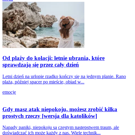
Od plaży do kolacji: letnie ubrania, które
sprawdzają się przez cały dzień
Letni dzień na urlopie rzadko kończy się na jednym planie. Rano
plaża, później spacer po mieście, obiad w...
emocje
Gdy masz atak niepokoju, możesz zrobić kilka
prostych rzeczy [wersja dla katolików]
Napady paniki, niepokoju są częstym następstwem traum, ale
doświadczać ich może każdy z nas. Wiele technik...