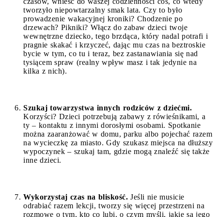
czasów, wnieść do waszej codzienności coś, co wtedy
tworzyło niepowtarzalny smak lata. Czy to było
prowadzenie wakacyjnej kroniki? Chodzenie po
drzewach? Pikniki? Włącz do zabaw dzieci twoje
wewnętrzne dziecko, tego brzdąca, który nadal potrafi i
pragnie skakać i krzyczeć, dając mu czas na beztroskie
bycie w tym, co tu i teraz, bez zastanawiania się nad
tysiącem spraw (realny wpływ masz i tak jedynie na
kilka z nich).
Szukaj towarzystwa innych rodziców z dziećmi.
Korzyści? Dzieci potrzebują zabawy z rówieśnikami, a
ty – kontaktu z innymi dorosłymi osobami. Spotkanie
można zaaranżować w domu, parku albo pojechać razem
na wycieczkę za miasto. Gdy szukasz miejsca na dłuższy
wypoczynek – szukaj tam, gdzie mogą znaleźć się także
inne dzieci.
Wykorzystaj czas na bliskość.
Jeśli nie musicie
odrabiać razem lekcji, tworzy się więcej przestrzeni na
rozmowę o tym, kto co lubi, o czym myśli, jakie są jego