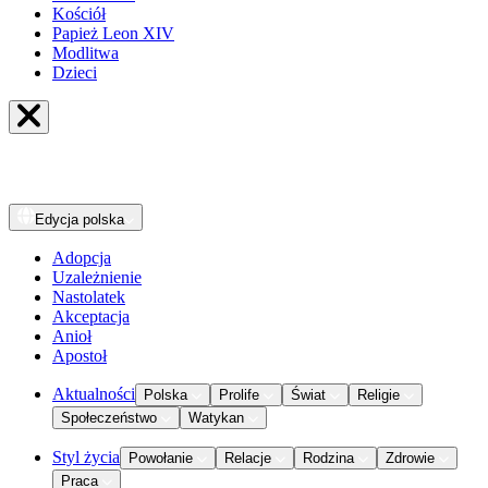
Kościół
Papież Leon XIV
Modlitwa
Dzieci
Edycja
polska
Adopcja
Uzależnienie
Nastolatek
Akceptacja
Anioł
Apostoł
Aktualności
Polska
Prolife
Świat
Religie
Społeczeństwo
Watykan
Styl życia
Powołanie
Relacje
Rodzina
Zdrowie
Praca