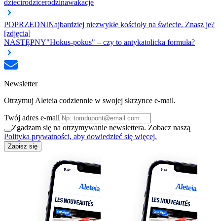
dzieci
rodzice
rodzina
wakacje
POPRZEDNI
Najbardziej niezwykłe kościoły na świecie. Znasz je?
[zdjęcia]
NASTĘPNY
"Hokus-pokus" – czy to antykatolicka formuła?
Newsletter
Otrzymuj Aleteia codziennie w swojej skrzynce e-mail.
Twój adres e-mail
Zgadzam się na otrzymywanie newslettera. Zobacz naszą
Polityka prywatności, aby dowiedzieć się więcej.
Zapisz się