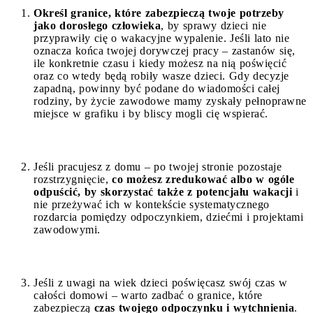
Określ granice, które zabezpieczą twoje potrzeby
jako dorosłego człowieka
, by sprawy dzieci nie
przyprawiły cię o wakacyjne wypalenie. Jeśli lato nie
oznacza końca twojej dorywczej pracy – zastanów się,
ile konkretnie czasu i kiedy możesz na nią poświęcić
oraz co wtedy będą robiły wasze dzieci. Gdy decyzje
zapadną, powinny być podane do wiadomości całej
rodziny, by życie zawodowe mamy zyskały pełnoprawne
miejsce w grafiku i by bliscy mogli cię wspierać.
Jeśli pracujesz z domu – po twojej stronie pozostaje
rozstrzygnięcie,
co możesz zredukować albo w ogóle
odpuścić, by skorzystać także z potencjału wakacji
i
nie przeżywać ich w kontekście systematycznego
rozdarcia pomiędzy odpoczynkiem, dziećmi i projektami
zawodowymi.
Jeśli z uwagi na wiek dzieci poświęcasz swój czas w
całości domowi – warto zadbać o granice, które
zabezpieczą
czas twojego odpoczynku i wytchnienia
.