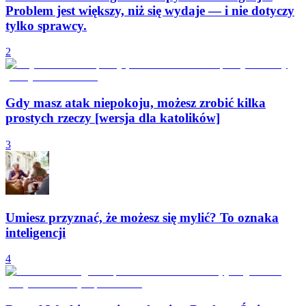
Problem jest większy, niż się wydaje — i nie dotyczy
tylko sprawcy.
2
Gdy masz atak niepokoju, możesz zrobić kilka
prostych rzeczy [wersja dla katolików]
3
Umiesz przyznać, że możesz się mylić? To oznaka
inteligencji
4