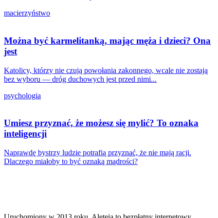
macierzyństwo
Można być karmelitanką, mając męża i dzieci? Ona
jest
Katolicy, którzy nie czują powołania zakonnego, wcale nie zostają
bez wyboru — dróg duchowych jest przed nimi...
psychologia
Umiesz przyznać, że możesz się mylić? To oznaka
inteligencji
Naprawdę bystrzy ludzie potrafią przyznać, że nie mają racji.
Dlaczego miałoby to być oznaką mądrości?
Uruchomiony w 2013 roku, Aleteia to bezpłatny internetowy