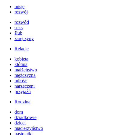
misje
rozwój
rozwód
seks
ślub
zaręczyny
Relacje
kobieta
kłótnia
małżeństwo
mężczyzna
miłość
narzeczeni
przyjaźń
Rodzina
dom
dziadkowie
dzieci
macierzyństwo
nastolatki