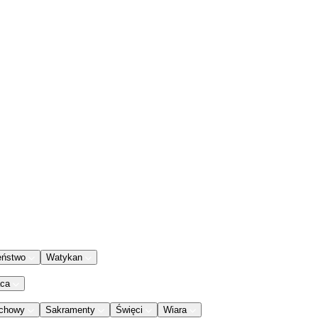
eństwo
Watykan
aca
chowy
Sakramenty
Święci
Wiara