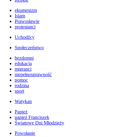
ekumenizm
Islam
Prawosławie
protestanci
Uchodźcy
Społeczeństwo
bezdomni
edukacja
migranci
niepełnosprawność
pomoc
rodzina
sport
Watykan
Papież
papież Franciszek
Światowe Dni Młodzieży
Powołanie