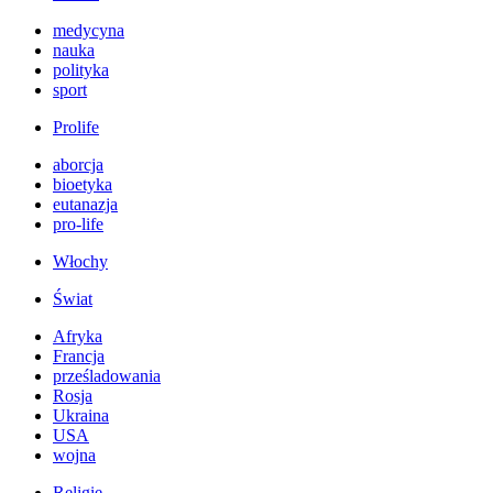
medycyna
nauka
polityka
sport
Prolife
aborcja
bioetyka
eutanazja
pro-life
Włochy
Świat
Afryka
Francja
prześladowania
Rosja
Ukraina
USA
wojna
Religie