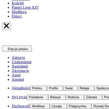
Kościół
Papież Leon XIV
Modlitwa
Dzieci
Edycja
polska
Adopcja
Uzależnienie
Nastolatek
Akceptacja
Anioł
Apostoł
Aktualności
Polska
Prolife
Świat
Religie
Społecz
Styl życia
Powołanie
Relacje
Rodzina
Zdrowie
Pr
Duchowość
Modlitwa
Liturgia
Pielgrzymka
Rozwój Du