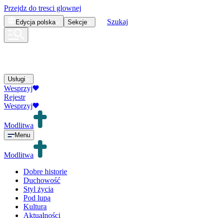
Przejdz do tresci glownej
Szukaj
Edycja
polska
Sekcje
Usługi
Wesprzyj
Rejestr
Wesprzyj
Modlitwa
Menu
Modlitwa
Dobre historie
Duchowość
Styl życia
Pod lupą
Kultura
Aktualności