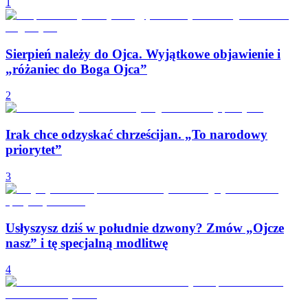
1
Sierpień należy do Ojca. Wyjątkowe objawienie i
„różaniec do Boga Ojca”
2
Irak chce odzyskać chrześcijan. „To narodowy
priorytet”
3
Usłyszysz dziś w południe dzwony? Zmów „Ojcze
nasz” i tę specjalną modlitwę
4