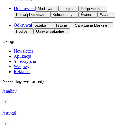
Duchowość
Modlitwa
Liturgia
Pielgrzymka
Rozwój Duchowy
Sakramenty
Święci
Wiara
Odkrywaj
Sztuka
Historia
Sanktuaria Maryjne
Podróż
Obiekty sakralne
Usługi
Newsletter
Aplikacja
Subskrypcja
Wesprzyj
Reklama
Nasze flagowe formaty
Analizy
Artykuł