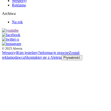
Wesprzyj
Reklama
Archiwa
Na rok
© 2025 Aleteia
Wesprzyj
Kim jesteśmy?
informacje prawne
Zostań
reklamodawcą
Skontaktuj się z Aleteią
Prywatność