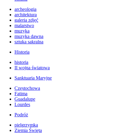
archeologia
architektura
galeria zdjęć
malarstwo
muzyka
muzyka dawna
sztuka sakralna
Historia
historia
II wojna światowa
Sanktuaria Maryjne
Częstochowa
Fatima
Guadalupe
Lourdes
Podróż
pielgrzymka
Ziemia Święta