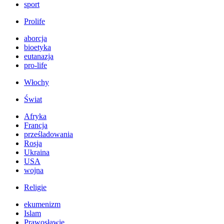
sport
Prolife
aborcja
bioetyka
eutanazja
pro-life
Włochy
Świat
Afryka
Francja
prześladowania
Rosja
Ukraina
USA
wojna
Religie
ekumenizm
Islam
Prawosławie