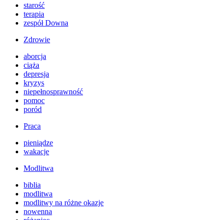
starość
terapia
zespół Downa
Zdrowie
aborcja
ciąża
depresja
kryzys
niepełnosprawność
pomoc
poród
Praca
pieniądze
wakacje
Modlitwa
biblia
modlitwa
modlitwy na różne okazje
nowenna