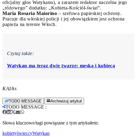
oficjalny głos Watykanu), a zarazem redaktor naczelna jego
„różowego” dodatku: „Kobieta-Kościół-świat”.
Maria Rosaria Maiorino
– szefowa papieskiej ochrony.
Pracuje dla włoskiej policji i jej obowiązkiem jest ochrona
papieża na terenie Włoch.
Czytaj także:
Watykan ma teraz dwie twarze: męską i kobiecą
KAI/ks
TODO MESSAGE
Archiwizuj artykuł
TODO MESSAGE
:
Słowa kluczowe/tagi powiązane z tym artykułem:
kobiety
świeccy
Watykan