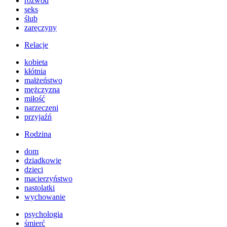
rozwód
seks
ślub
zaręczyny
Relacje
kobieta
kłótnia
małżeństwo
mężczyzna
miłość
narzeczeni
przyjaźń
Rodzina
dom
dziadkowie
dzieci
macierzyństwo
nastolatki
wychowanie
psychologia
śmierć