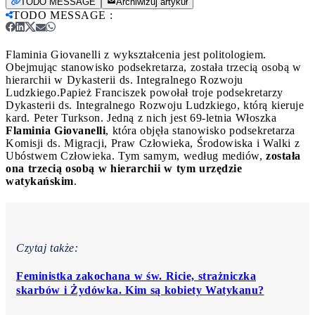
TODO MESSAGE
Archiwizuj artykuł
TODO MESSAGE
:
Flaminia Giovanelli z wykształcenia jest politologiem.
Obejmując stanowisko podsekretarza, została trzecią osobą w
hierarchii w Dykasterii ds. Integralnego Rozwoju
Ludzkiego.
Papież Franciszek powołał troje podsekretarzy
Dykasterii ds. Integralnego Rozwoju Ludzkiego, którą kieruje
kard. Peter Turkson. Jedną z nich jest 69-letnia Włoszka
Flaminia Giovanelli
, która objęła stanowisko podsekretarza
Komisji ds. Migracji, Praw Człowieka, Środowiska i Walki z
Ubóstwem Człowieka. Tym samym, według mediów,
została
ona trzecią osobą w hierarchii w tym urzędzie
watykańskim
.
Czytaj także:
Feministka zakochana w św. Ricie, strażniczka
skarbów i Żydówka. Kim są kobiety Watykanu?