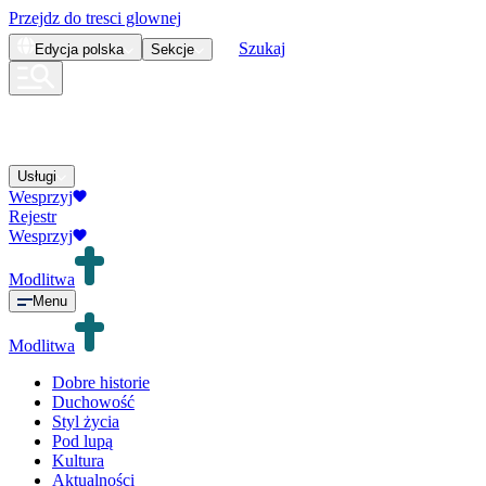
Przejdz do tresci glownej
Szukaj
Edycja
polska
Sekcje
Usługi
Wesprzyj
Rejestr
Wesprzyj
Modlitwa
Menu
Modlitwa
Dobre historie
Duchowość
Styl życia
Pod lupą
Kultura
Aktualności