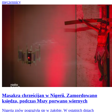
męczennicy
Masakra chrześcijan w Nigerii. Zamordowano
księdza, podczas Mszy porwano wiernych
Nigeria znów pogrążyła się w żałobie. W ostatnich dniach