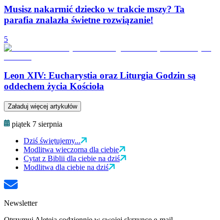
Musisz nakarmić dziecko w trakcie mszy? Ta
parafia znalazła świetne rozwiązanie!
5
Leon XIV: Eucharystia oraz Liturgia Godzin są
oddechem życia Kościoła
Załaduj więcej artykułów
piątek 7 sierpnia
Dziś świętujemy...
Modlitwa wieczorna dla ciebie
Cytat z Biblii dla ciebie na dziś
Modlitwa dla ciebie na dziś
Newsletter
Otrzymuj Aleteia codziennie w swojej skrzynce e-mail.