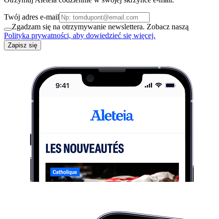
Twój adres e-mail
Zgadzam się na otrzymywanie newslettera. Zobacz naszą
Polityka prywatności, aby dowiedzieć się więcej.
Zapisz się