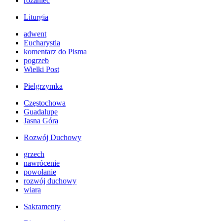
różaniec
Liturgia
adwent
Eucharystia
komentarz do Pisma
pogrzeb
Wielki Post
Pielgrzymka
Częstochowa
Guadalupe
Jasna Góra
Rozwój Duchowy
grzech
nawrócenie
powołanie
rozwój duchowy
wiara
Sakramenty