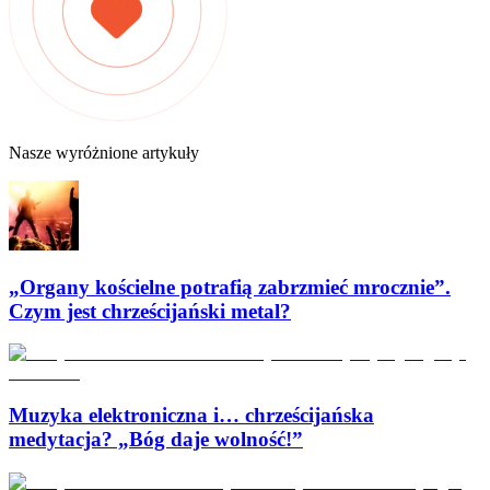
Nasze wyróżnione artykuły
„Organy kościelne potrafią zabrzmieć mrocznie”.
Czym jest chrześcijański metal?
Muzyka elektroniczna i… chrześcijańska
medytacja? „Bóg daje wolność!”