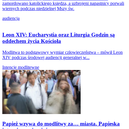
zamordowano katolickiego księdza, a uzbrojeni napastnicy porwali
wiernych podczas niedzielnej Mszy św.
audiencja
Leon XIV: Eucharystia oraz Liturgia Godzin są
oddechem życia Kościoła
Modlitwa to podstawowy wymiar człowieczeństwa – mówił Leon
XIV podczas środowej audiencji generalnej w...
Intencje modlitewne
Papież wzywa do modlitwy za… miasta. Papieska