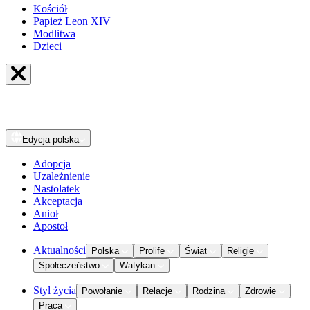
Kościół
Papież Leon XIV
Modlitwa
Dzieci
Edycja
polska
Adopcja
Uzależnienie
Nastolatek
Akceptacja
Anioł
Apostoł
Aktualności
Polska
Prolife
Świat
Religie
Społeczeństwo
Watykan
Styl życia
Powołanie
Relacje
Rodzina
Zdrowie
Praca