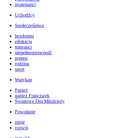
protestanci
Uchodźcy
Społeczeństwo
bezdomni
edukacja
migranci
niepełnosprawność
pomoc
rodzina
sport
Watykan
Papież
papież Franciszek
Światowe Dni Młodzieży
Powołanie
misje
rozwój