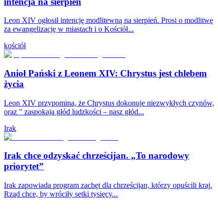
intencja na sierpień
Leon XIV ogłosił intencję modlitewną na sierpień. Prosi o modlitwę
za ewangelizację w miastach i o Kościół...
kościół
Anioł Pański z Leonem XIV: Chrystus jest chlebem
życia
Leon XIV przypomina, że Chrystus dokonuje niezwykłych czynów,
oraz " zaspokaja głód ludzkości – nasz głód...
Irak
Irak chce odzyskać chrześcijan. „To narodowy
priorytet”
Irak zapowiada program zachęt dla chrześcijan, którzy opuścili kraj.
Rząd chce, by wróciły setki tysięcy...