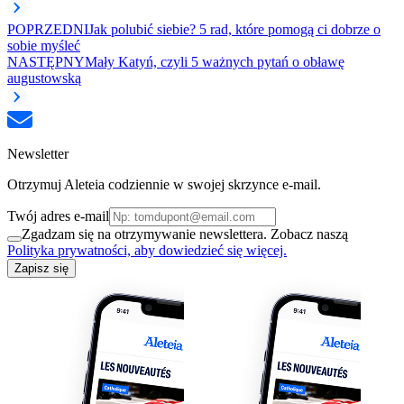
POPRZEDNI
Jak polubić siebie? 5 rad, które pomogą ci dobrze o
sobie myśleć
NASTĘPNY
Mały Katyń, czyli 5 ważnych pytań o obławę
augustowską
Newsletter
Otrzymuj Aleteia codziennie w swojej skrzynce e-mail.
Twój adres e-mail
Zgadzam się na otrzymywanie newslettera. Zobacz naszą
Polityka prywatności, aby dowiedzieć się więcej.
Zapisz się