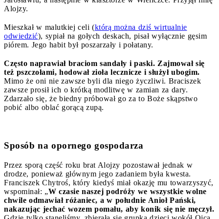
Alojzy.
Mieszkał w malutkiej celi (
którą można dziś wirtualnie
odwiedzić
), sypiał na gołych deskach, pisał wyłącznie gęsim
piórem. Jego habit był poszarzały i połatany.
Często naprawiał braciom sandały i paski. Zajmował się
też pszczołami, hodował zioła lecznicze i służył ubogim.
Mimo że oni nie zawsze byli dla niego życzliwi. Braciszek
zawsze prosił ich o krótką modlitwę w zamian za dary.
Zdarzało się, że biedny próbował go za to Boże skąpstwo
pobić albo oblać gorącą zupą.
Sposób na opornego gospodarza
Przez sporą część roku brat Alojzy pozostawał jednak w
drodze, ponieważ głównym jego zadaniem była kwesta.
Franciszek Chytroś, który kiedyś miał okazję mu towarzyszyć,
wspominał: „
W czasie naszej podróży we wszystkie wolne
chwile odmawiał różaniec, a w południe Anioł Pański,
nakazując jechać wozem pomału, aby konik się nie męczył.
Gdzie tylko stanęliśmy, zbierała się grupka dzieci wokół Ojca