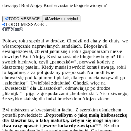
dowcipy! Brat Alojzy Kosiba zostanie błogosławionym?
TODO MESSAGE
Archiwizuj artykuł
TODO MESSAGE
:
Połowę roku spędzał w drodze. Chodził od chaty do chaty, we
własnoręcznie naprawianych sandałach. Błogosławił,
ewangelizował, zbierał jałmużnę i robił gospodarzom niezłe
dowcipy! Brat Alojzy Kosiba zostanie błogosławionym?
Dla
swoich biednych, czyli „paneczków”, porywał kotlety z
klasztornej patelni. Kiedy musiał zwrócić komuś uwagę, robił
to łagodnie, a za pół godziny przepraszał. Na modlitwie
chował się pod kapturem i płakał, dlatego bracia nazywali go
„szlochnicą”. Uwielbiał zdrabniać. Chodził więc na
„kwesteczki” dla „klasztorku”, odmawiając po drodze
„litanijki” i pijąc z gospodarzami „herbateczki”. Nic dziwnego,
że szybko stał się dla ludzi braciszkiem Alojzeczkiem.
Był mistrzem w kwestarskim fachu. Z szerokim uśmiechem
potrafił powiedzieć:
„Poprosiłbym o jaką małą kiełbaseczkę
dla klasztorku, o taką malutką, żebym się mógł nią ino
dwa razy opasać i jeszcze kokardę zawiązać”
*. Rzadko
kiedy gospodarz był w stanie mu odmówić. Co jeszcze