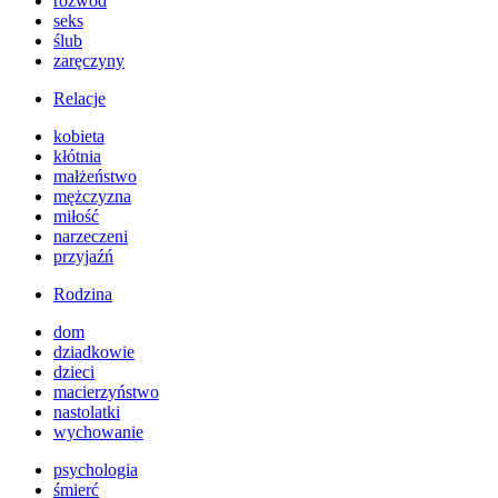
rozwód
seks
ślub
zaręczyny
Relacje
kobieta
kłótnia
małżeństwo
mężczyzna
miłość
narzeczeni
przyjaźń
Rodzina
dom
dziadkowie
dzieci
macierzyństwo
nastolatki
wychowanie
psychologia
śmierć