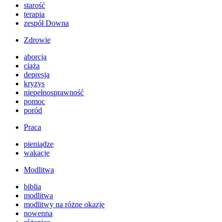
starość
terapia
zespół Downa
Zdrowie
aborcja
ciąża
depresja
kryzys
niepełnosprawność
pomoc
poród
Praca
pieniądze
wakacje
Modlitwa
biblia
modlitwa
modlitwy na różne okazje
nowenna