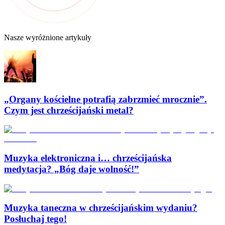
Nasze wyróżnione artykuły
„Organy kościelne potrafią zabrzmieć mrocznie”.
Czym jest chrześcijański metal?
Muzyka elektroniczna i… chrześcijańska
medytacja? „Bóg daje wolność!”
Muzyka taneczna w chrześcijańskim wydaniu?
Posłuchaj tego!