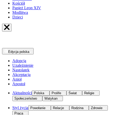
Kościół
Papież Leon XIV
Modlitwa
Dzieci
Edycja
polska
Adopcja
Uzależnienie
Nastolatek
Akceptacja
Anioł
Apostoł
Aktualności
Polska
Prolife
Świat
Religie
Społeczeństwo
Watykan
Styl życia
Powołanie
Relacje
Rodzina
Zdrowie
Praca