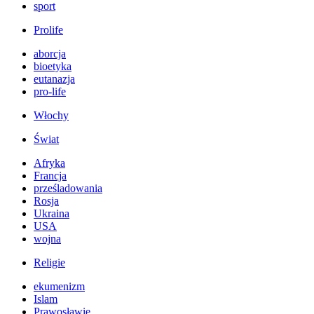
sport
Prolife
aborcja
bioetyka
eutanazja
pro-life
Włochy
Świat
Afryka
Francja
prześladowania
Rosja
Ukraina
USA
wojna
Religie
ekumenizm
Islam
Prawosławie