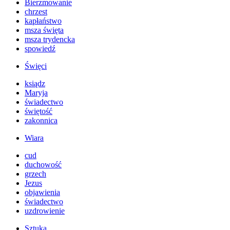
Bierzmowanie
chrzest
kapłaństwo
msza święta
msza trydencka
spowiedź
Święci
ksiądz
Maryja
świadectwo
świętość
zakonnica
Wiara
cud
duchowość
grzech
Jezus
objawienia
świadectwo
uzdrowienie
Sztuka