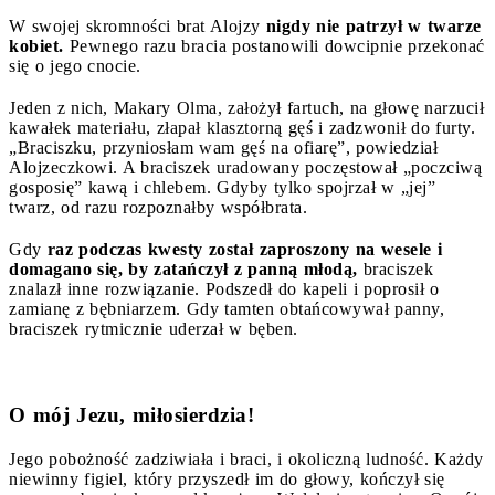
W swojej skromności brat Alojzy
nigdy nie patrzył w twarze
kobiet.
Pewnego razu bracia postanowili dowcipnie przekonać
się o jego cnocie.
Jeden z nich, Makary Olma, założył fartuch, na głowę narzucił
kawałek materiału, złapał klasztorną gęś i zadzwonił do furty.
„Braciszku, przyniosłam wam gęś na ofiarę”, powiedział
Alojzeczkowi. A braciszek uradowany poczęstował „poczciwą
gosposię” kawą i chlebem. Gdyby tylko spojrzał w „jej”
twarz, od razu rozpoznałby współbrata.
Gdy
raz podczas kwesty został zaproszony na wesele i
domagano się, by zatańczył z panną młodą,
braciszek
znalazł inne rozwiązanie. Podszedł do kapeli i poprosił o
zamianę z bębniarzem. Gdy tamten obtańcowywał panny,
braciszek rytmicznie uderzał w bęben.
O mój Jezu, miłosierdzia!
Jego pobożność zadziwiała i braci, i okoliczną ludność. Każdy
niewinny figiel, który przyszedł im do głowy, kończył się