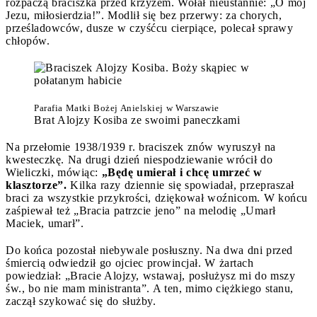
rozpaczą braciszka przed krzyżem. Wołał nieustannie: „O mój
Jezu, miłosierdzia!”. Modlił się bez przerwy: za chorych,
prześladowców, dusze w czyśćcu cierpiące, polecał sprawy
chłopów.
Parafia Matki Bożej Anielskiej w Warszawie
Brat Alojzy Kosiba ze swoimi paneczkami
Na przełomie 1938/1939 r. braciszek znów wyruszył na
kwesteczkę. Na drugi dzień niespodziewanie wrócił do
Wieliczki, mówiąc:
„Będę umierał i chcę umrzeć w
klasztorze”.
Kilka razy dziennie się spowiadał, przepraszał
braci za wszystkie przykrości, dziękował woźnicom. W końcu
zaśpiewał też „Bracia patrzcie jeno” na melodię „Umarł
Maciek, umarł”.
Do końca pozostał niebywale posłuszny. Na dwa dni przed
śmiercią odwiedził go ojciec prowincjał. W żartach
powiedział: „Bracie Alojzy, wstawaj, posłużysz mi do mszy
św., bo nie mam ministranta”. A ten, mimo ciężkiego stanu,
zaczął szykować się do służby.