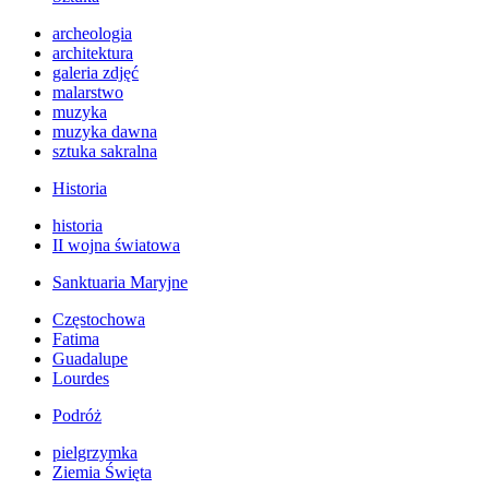
archeologia
architektura
galeria zdjęć
malarstwo
muzyka
muzyka dawna
sztuka sakralna
Historia
historia
II wojna światowa
Sanktuaria Maryjne
Częstochowa
Fatima
Guadalupe
Lourdes
Podróż
pielgrzymka
Ziemia Święta