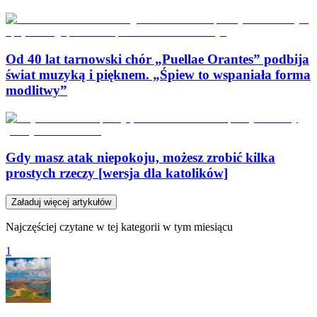
Od 40 lat tarnowski chór „Puellae Orantes” podbija
świat muzyką i pięknem. „Śpiew to wspaniała forma
modlitwy”
Gdy masz atak niepokoju, możesz zrobić kilka
prostych rzeczy [wersja dla katolików]
Załaduj więcej artykułów
Najczęściej czytane w tej kategorii w tym miesiącu
1