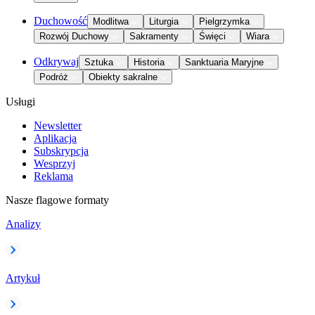
Duchowość
Modlitwa
Liturgia
Pielgrzymka
Rozwój Duchowy
Sakramenty
Święci
Wiara
Odkrywaj
Sztuka
Historia
Sanktuaria Maryjne
Podróż
Obiekty sakralne
Usługi
Newsletter
Aplikacja
Subskrypcja
Wesprzyj
Reklama
Nasze flagowe formaty
Analizy
Artykuł