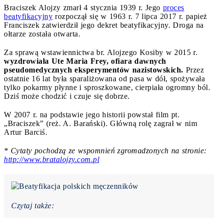
Braciszek Alojzy zmarł 4 stycznia 1939 r. Jego
proces
beatyfikacyjny
rozpoczął się w 1963 r. 7 lipca 2017 r. papież
Franciszek zatwierdził jego dekret beatyfikacyjny. Droga na
ołtarze została otwarta.
Za sprawą wstawiennictwa br. Alojzego Kosiby w 2015 r.
wyzdrowiała Ute Maria Frey, ofiara dawnych
pseudomedycznych eksperymentów nazistowskich.
Przez
ostatnie 16 lat była sparaliżowana od pasa w dół, spożywała
tylko pokarmy płynne i sproszkowane, cierpiała ogromny ból.
Dziś może chodzić i czuje się dobrze.
W 2007 r. na podstawie jego historii powstał film pt.
„Braciszek” (reż. A. Barański). Główną rolę zagrał w nim
Artur Barciś.
* Cytaty pochodzą ze wspomnień zgromadzonych na stronie:
http://www.bratalojzy.com.pl
Czytaj także: