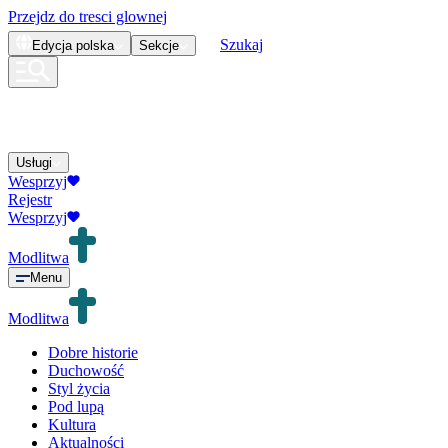
Przejdz do tresci glownej
Szukaj
Edycja
polska
Sekcje
Usługi
Wesprzyj
Rejestr
Wesprzyj
Modlitwa
Menu
Modlitwa
Dobre historie
Duchowość
Styl życia
Pod lupą
Kultura
Aktualności