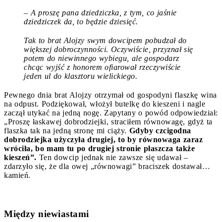
– A proszę pana dziedziczka, z tym, co jaśnie
dziedziczek da, to będzie dziesięć.
Tak to brat Alojzy swym dowcipem pobudzał do
większej dobroczynności. Oczywiście, przyznał się
potem do niewinnego wybiegu, ale gospodarz
chcąc wyjść z honorem ofiarował rzeczywiście
jeden ul do klasztoru wielickiego.
Pewnego dnia brat Alojzy otrzymał od gospodyni flaszkę wina
na odpust. Podziękował, włożył butelkę do kieszeni i nagle
zaczął utykać na jedną nogę. Zapytany o powód odpowiedział:
„Proszę łaskawej dobrodziejki, straciłem równowagę, gdyż ta
flaszka tak na jedną stronę mi ciąży.
Gdyby czcigodna
dobrodziejka użyczyła drugiej, to by równowaga zaraz
wróciła, bo mam tu po drugiej stronie płaszcza także
kieszeń”.
Ten dowcip jednak nie zawsze się udawał –
zdarzyło się, że dla owej „równowagi” braciszek dostawał…
kamień.
Między niewiastami