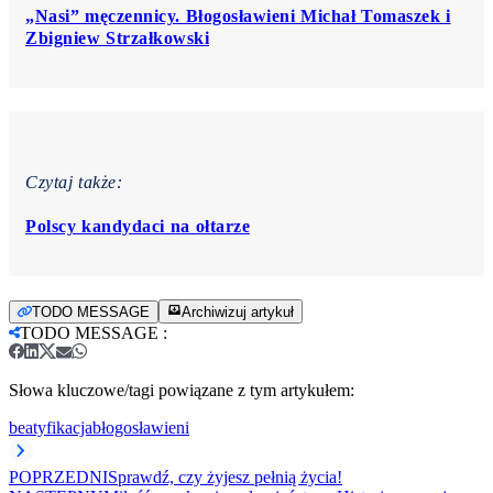
„Nasi” męczennicy. Błogosławieni Michał Tomaszek i
Zbigniew Strzałkowski
Czytaj także:
Polscy kandydaci na ołtarze
TODO MESSAGE
Archiwizuj artykuł
TODO MESSAGE
:
Słowa kluczowe/tagi powiązane z tym artykułem:
beatyfikacja
błogosławieni
POPRZEDNI
Sprawdź, czy żyjesz pełnią życia!