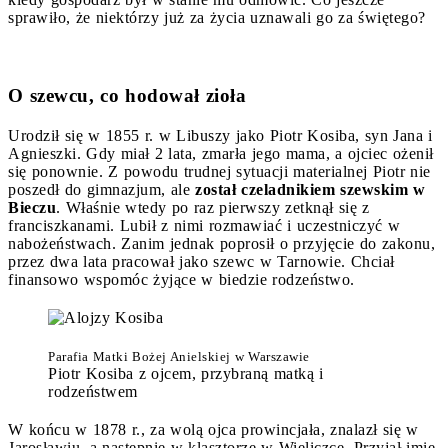
sprawiło, że niektórzy już za życia uznawali go za świętego?
O szewcu, co hodował zioła
Urodził się w 1855 r. w Libuszy jako Piotr Kosiba, syn Jana i
Agnieszki. Gdy miał 2 lata, zmarła jego mama, a ojciec ożenił
się ponownie. Z powodu trudnej sytuacji materialnej Piotr nie
poszedł do gimnazjum, ale
został czeladnikiem szewskim w
Bieczu
. Właśnie wtedy po raz pierwszy zetknął się z
franciszkanami. Lubił z nimi rozmawiać i uczestniczyć w
nabożeństwach. Zanim jednak poprosił o przyjęcie do zakonu,
przez dwa lata pracował jako szewc w Tarnowie. Chciał
finansowo wspomóc żyjące w biedzie rodzeństwo.
Parafia Matki Bożej Anielskiej w Warszawie
Piotr Kosiba z ojcem, przybraną matką i
rodzeństwem
W końcu w 1878 r., za wolą ojca prowincjała, znalazł się w
Jarosławiu, a następnie w klasztorze w Wieliczce. Przyjął imię