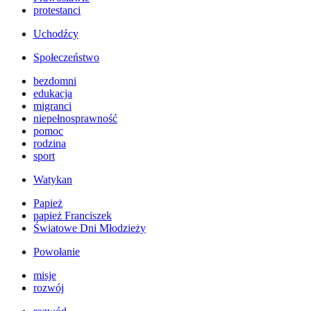
protestanci
Uchodźcy
Społeczeństwo
bezdomni
edukacja
migranci
niepełnosprawność
pomoc
rodzina
sport
Watykan
Papież
papież Franciszek
Światowe Dni Młodzieży
Powołanie
misje
rozwój