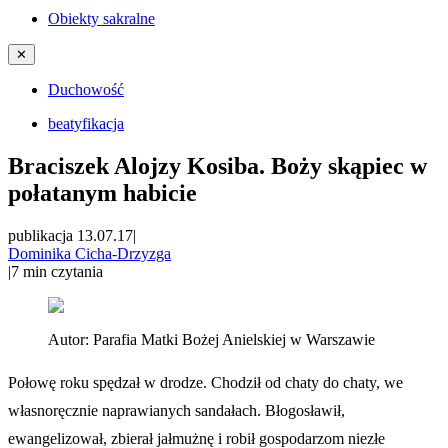
Obiekty sakralne
✕
Duchowość
beatyfikacja
Braciszek Alojzy Kosiba. Boży skąpiec w
połatanym habicie
publikacja 13.07.17
|
Dominika Cicha-Drzyzga
|
7
min czytania
Autor:
Parafia Matki Bożej Anielskiej w Warszawie
Połowę roku spędzał w drodze. Chodził od chaty do chaty, we
własnoręcznie naprawianych sandałach. Błogosławił,
ewangelizował, zbierał jałmużnę i robił gospodarzom niezłe