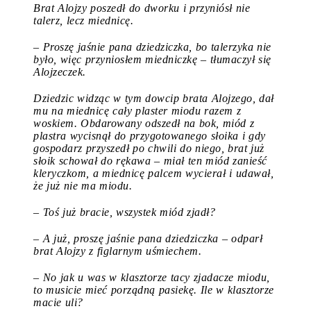
Brat Alojzy poszedł do dworku i przyniósł nie
talerz, lecz miednicę.
– Proszę jaśnie pana dziedziczka, bo talerzyka nie
było, więc przyniosłem miedniczkę – tłumaczył się
Alojzeczek.
Dziedzic widząc w tym dowcip brata Alojzego, dał
mu na miednicę cały plaster miodu razem z
woskiem. Obdarowany odszedł na bok, miód z
plastra wycisnął do przygotowanego słoika i gdy
gospodarz przyszedł po chwili do niego, brat już
słoik schował do rękawa – miał ten miód zanieść
kleryczkom, a miednicę palcem wycierał i udawał,
że już nie ma miodu.
– Toś już bracie, wszystek miód zjadł?
– A już, proszę jaśnie pana dziedziczka – odparł
brat Alojzy z figlarnym uśmiechem.
– No jak u was w klasztorze tacy zjadacze miodu,
to musicie mieć porządną pasiekę. Ile w klasztorze
macie uli?