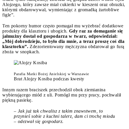
Alojzego, który zawsze miał cukierki w kieszeni oraz obrazki,
którymi obdarowywał, wymieniając z gromadką żartobliwe
figle”.
Ten pokorny humor często pomagał mu wyżebrać dodatkowe
produkty dla klasztoru i ubogich.
Gdy raz
za domaganie się
jałmużny dostał od gospodarza w twarz, odpowiedział:
„Mój dobrodzieju, to było dla mnie, a teraz proszę coś dla
klasztorku”.
Zdezorientowany mężczyzna obdarował go furą
zboża w snopkach.
Parafia Matki Bożej Anielskiej w Warszawie
Brat Alojzy Kosiba podczas kwesty
Innym razem braciszek przechodził obok ziemianina
wybierającego miód z uli. Pomógł mu przy pracy, pochwalił
piękną pasiekę.
– Jak już tak chwalisz z takim znawstwem, to
przynieś sobie z kuchni talerz, dam ci trochę miodu
– odezwał się gospodarz.