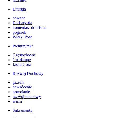
różaniec
Liturgia
adwent
Eucharystia
komentarz do Pisma
pogrzeb
Wielki Post
Pielgrzymka
Częstochowa
Guadalupe
Jasna Góra
Rozwój Duchowy
grzech
nawrócenie
powołanie
rozwój duchowy
wiara
Sakramenty