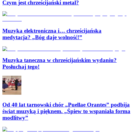
Czym jest chrześcijański metal?
Muzyka elektroniczna i… chrześcijańska
medytacja? „Bóg daje wolność!”
Muzyka taneczna w chrześcijańskim wydaniu?
Posłuchaj tego!
Od 40 lat tarnowski chór „Puellae Orantes” podbija
świat muzyką i pięknem. „Śpiew to wspaniała forma
modlitwy”