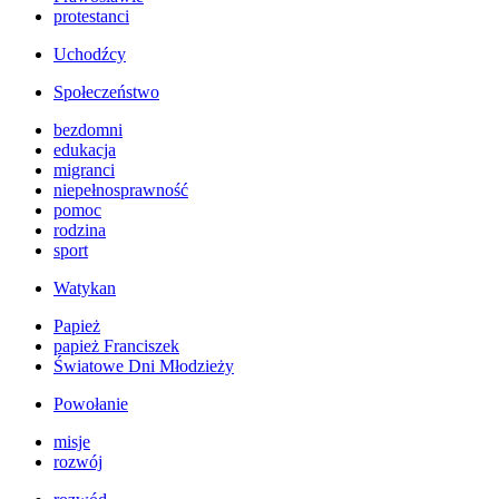
protestanci
Uchodźcy
Społeczeństwo
bezdomni
edukacja
migranci
niepełnosprawność
pomoc
rodzina
sport
Watykan
Papież
papież Franciszek
Światowe Dni Młodzieży
Powołanie
misje
rozwój