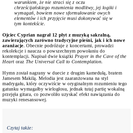
warunkiem, że nie straci się z oczu
chrześcijańskiego rozumienia modlitwy, jej logiki i
wymagań, bowiem nowe sformułowanie owych
elementów i ich przyjęcie musi dokonywać się w
tym kontekście.
Ojciec Cyprian nagrał 12 płyt z muzyką sakralną,
zawierających zarówno tradycyjne pieśni, jak i ich nowe
aranżacje
. Obecnie podróżuje z koncertami, prowadzi
rekolekcje i naucza o powszechnym powołaniu do
kontemplacji. Napisał dwie książki
Prayer in the Cave of the
Heart
oraz
The Universal Call to Contemplation
.
Hymn został nagrany w duecie z drugim kamedułą, bratem
Jamesem Makilą. Melodia jest zaaranżowana na styl
madrygału, który oczywiście w oryginalnym rozumieniu tego
gatunku wymagałby wielogłosu, jednak tutaj partię wokalną
przejęła gitara, co pozwoliło uzyskać efekt nawiązania do
muzyki renesansowej.
Czytaj także: