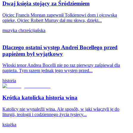
Dwaj księża stojący za Śródziemiem
Ojciec Francis Morgan zapewnił Tolkienowi dom i ojcowską
opiekę. Ojciec Robert Murray dał mu słowa, dzięki...
muzyka chrześcijańska
Dlaczego ostatni występ Andrei Bocellego przed
papieżem był wyjątkowy
Włoski tenor Andrea Bocelli nie po raz pierwszy zaśpiewał dla
papieża. Tym razem jednak jego występ przed...
historia
Krótka katolicka historia wina
Katolicy nie wynaleźli wina. Ale sposób, w jaki włączyli je do
liturgii, teologii i codziennego życia tysięcy...
książka