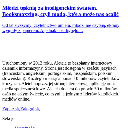
Młodzi tęsknią za inteligenckim światem.
Booksmaxxing, czyli moda, która może nas ocalić
Od lat słyszymy: czytelnictwo umiera, młodzi nie czytają, ekrany
wygrały z papierem. A jednak coś drgnęło....
Uruchomiony w 2013 roku, Aleteia to bezpłatny internetowy
dziennik informacyjny. Strona jest dostępna w sześciu językach
(francuskim, angielskim, portugalskim, hiszpańskim, polskim i
słoweńskim). Każdego miesiąca ponad 10 milionów czytelników
korzysta z Aletei poprzez jej stronę internetową, aplikację oraz
media społecznościowe. Aleteia dociera do prawie 50 milionów
osób na całym świecie, co czyni ją jednym z liderów katolickich
mediów online.
Zapisz się
Zaloguj się
Sekcje