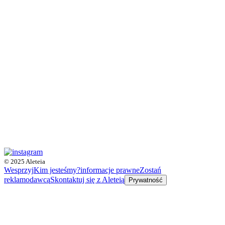
© 2025 Aleteia
Wesprzyj
Kim jesteśmy?
informacje prawne
Zostań
reklamodawcą
Skontaktuj się z Aleteią
Prywatność