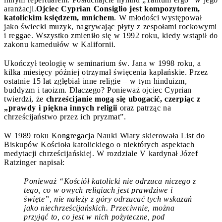
aranżacji.
Ojciec Cyprian Consiglio jest kompozytorem,
katolickim księdzem, mnichem
. W młodości występował
jako świecki muzyk, nagrywając płyty z zespołami rockowymi
i reggae. Wszystko zmieniło się w 1992 roku, kiedy wstąpił do
zakonu kamedułów w Kalifornii.
Ukończył teologię w seminarium św. Jana w 1998 roku, a
kilka miesięcy później otrzymał święcenia kapłańskie. Przez
ostatnie 15 lat zgłębiał inne religie – w tym hinduizm,
buddyzm i taoizm. Dlaczego? Ponieważ ojciec Cyprian
twierdzi, że
chrześcijanie mogą się ubogacić, czerpiąc z
„prawdy i piękna innych religii
oraz patrząc na
chrześcijaństwo przez ich pryzmat”.
W 1989 roku Kongregacja Nauki Wiary skierowała List do
Biskupów Kościoła katolickiego o niektórych aspektach
medytacji chrześcijańskiej. W rozdziale V kardynał Józef
Ratzinger napisał:
Ponieważ “Kościół katolicki nie odrzuca niczego z
tego, co w owych religiach jest prawdziwe i
święte”, nie należy z góry odrzucać tych wskazań
jako niechrześcijańskich. Przeciwnie, można
przyjąć to, co jest w nich pożyteczne, pod