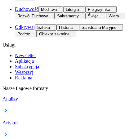
Duchowość
Modlitwa
Liturgia
Pielgrzymka
Rozwój Duchowy
Sakramenty
Święci
Wiara
Odkrywaj
Sztuka
Historia
Sanktuaria Maryjne
Podróż
Obiekty sakralne
Usługi
Newsletter
Aplikacja
Subskrypcja
Wesprzyj
Reklama
Nasze flagowe formaty
Analizy
Artykuł