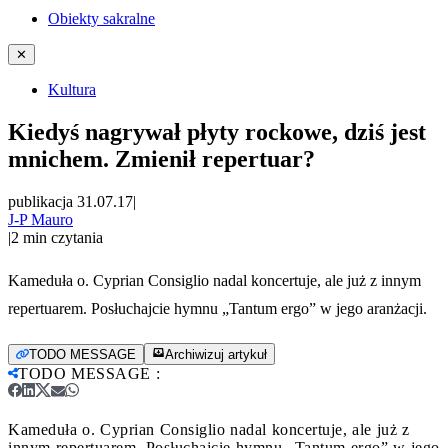
Obiekty sakralne
✕
Kultura
Kiedyś nagrywał płyty rockowe, dziś jest
mnichem. Zmienił repertuar?
publikacja 31.07.17
|
J-P Mauro
|
2
min czytania
Kameduła o. Cyprian Consiglio nadal koncertuje, ale już z innym
repertuarem. Posłuchajcie hymnu „Tantum ergo” w jego aranżacji.
TODO MESSAGE
Archiwizuj artykuł
TODO MESSAGE
:
Kameduła o. Cyprian Consiglio nadal koncertuje, ale już z
innym repertuarem. Posłuchajcie hymnu „Tantum ergo” w jego