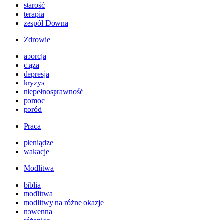
starość
terapia
zespół Downa
Zdrowie
aborcja
ciąża
depresja
kryzys
niepełnosprawność
pomoc
poród
Praca
pieniądze
wakacje
Modlitwa
biblia
modlitwa
modlitwy na różne okazje
nowenna