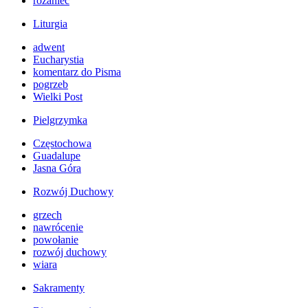
różaniec
Liturgia
adwent
Eucharystia
komentarz do Pisma
pogrzeb
Wielki Post
Pielgrzymka
Częstochowa
Guadalupe
Jasna Góra
Rozwój Duchowy
grzech
nawrócenie
powołanie
rozwój duchowy
wiara
Sakramenty