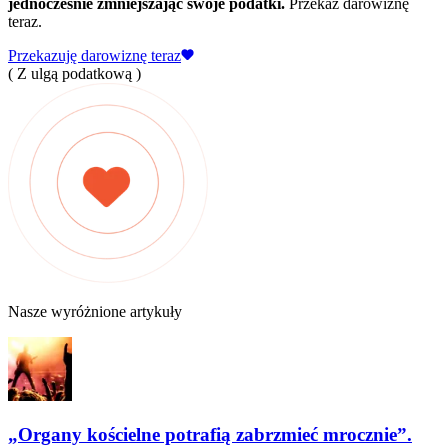
jednocześnie zmniejszając swoje podatki.
Przekaż darowiznę
teraz.
Przekazuję darowiznę teraz
( Z ulgą podatkową )
Nasze wyróżnione artykuły
„Organy kościelne potrafią zabrzmieć mrocznie”.