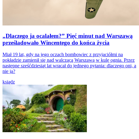
„Dlaczego ja ocalałem?” Pięć minut nad Warszawą
prześladowało Wincentego do końca życia
Miał 19 lat, gdy na jego oczach bombowiec z przyjaciółmi na
pokładzie zamienił się nad walczącą Warszawą w kulę ognia. Przez
następne sześćdziesiąt lat wracał do jednego pytania: dlaczego oni, a
nie ja?
ksiądz