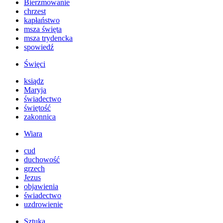
Bierzmowanie
chrzest
kapłaństwo
msza święta
msza trydencka
spowiedź
Święci
ksiądz
Maryja
świadectwo
świętość
zakonnica
Wiara
cud
duchowość
grzech
Jezus
objawienia
świadectwo
uzdrowienie
Sztuka