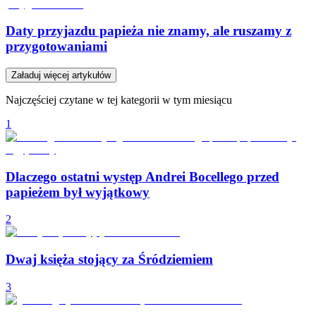
Daty przyjazdu papieża nie znamy, ale ruszamy z
przygotowaniami
Załaduj więcej artykułów
Najczęściej czytane w tej kategorii w tym miesiącu
1
Dlaczego ostatni występ Andrei Bocellego przed
papieżem był wyjątkowy
2
Dwaj księża stojący za Śródziemiem
3