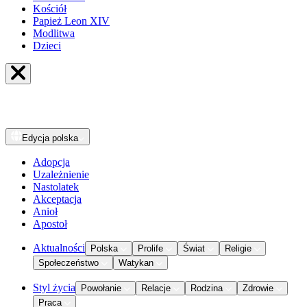
Kościół
Papież Leon XIV
Modlitwa
Dzieci
Edycja
polska
Adopcja
Uzależnienie
Nastolatek
Akceptacja
Anioł
Apostoł
Aktualności
Polska
Prolife
Świat
Religie
Społeczeństwo
Watykan
Styl życia
Powołanie
Relacje
Rodzina
Zdrowie
Praca