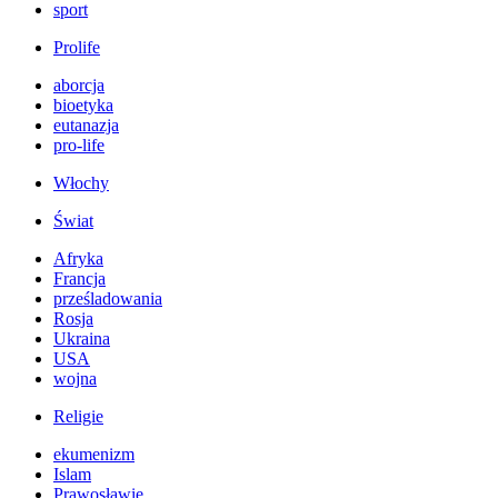
sport
Prolife
aborcja
bioetyka
eutanazja
pro-life
Włochy
Świat
Afryka
Francja
prześladowania
Rosja
Ukraina
USA
wojna
Religie
ekumenizm
Islam
Prawosławie