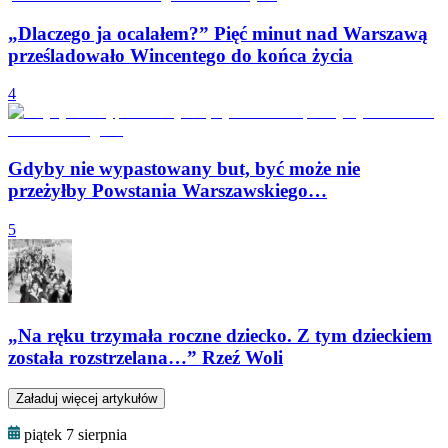
„Dlaczego ja ocalałem?” Pięć minut nad Warszawą
prześladowało Wincentego do końca życia
4
Gdyby nie wypastowany but, być może nie
przeżyłby Powstania Warszawskiego…
5
„Na ręku trzymała roczne dziecko. Z tym dzieckiem
została rozstrzelana…” Rzeź Woli
Załaduj więcej artykułów
piątek 7 sierpnia