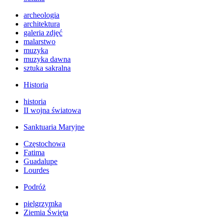
archeologia
architektura
galeria zdjęć
malarstwo
muzyka
muzyka dawna
sztuka sakralna
Historia
historia
II wojna światowa
Sanktuaria Maryjne
Częstochowa
Fatima
Guadalupe
Lourdes
Podróż
pielgrzymka
Ziemia Święta