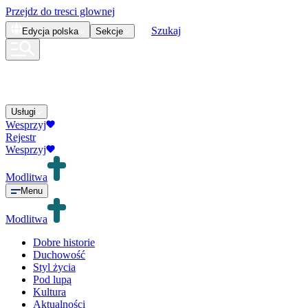
Przejdz do tresci glownej
Szukaj
Edycja
polska
Sekcje
Usługi
Wesprzyj
Rejestr
Wesprzyj
Modlitwa
Menu
Modlitwa
Dobre historie
Duchowość
Styl życia
Pod lupą
Kultura
Aktualności