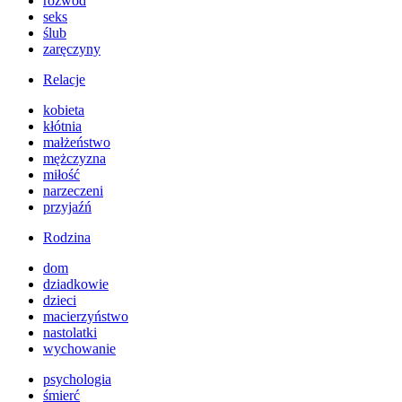
rozwód
seks
ślub
zaręczyny
Relacje
kobieta
kłótnia
małżeństwo
mężczyzna
miłość
narzeczeni
przyjaźń
Rodzina
dom
dziadkowie
dzieci
macierzyństwo
nastolatki
wychowanie
psychologia
śmierć