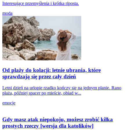
Interesujące przemyślenia i krótka riposta.
moda
Od plaży do kolacji: letnie ubrania, które
sprawdzają się przez cały dzień
Letni dzień na urlopie rzadko kończy się na jednym planie. Rano
plaża, później spacer po mieście, obiad w...
emocje
Gdy masz atak niepokoju, możesz zrobić kilka
prostych rzeczy [wersja dla katolików]