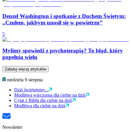
Denzel Washington i spotkanie z Duchem Świętym:
„Czułem, jakbym unosił się w powietrzu”
5
Mylimy spowiedź z psychoterapią? To błąd, który
popełnia wielu
Załaduj więcej artykułów
niedziela 9 sierpnia
Dziś świętujemy...
Modlitwa wieczorna dla ciebie na dziś
Cytat z Biblii dla ciebie na dziś
Modlitwa dla ciebie na dziś
Newsletter