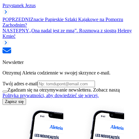
Przystanek Jezus
POPRZEDNI
Znacie Papieskie Szlaki Kajakowe na Pomorzu
Zachodnim?
NASTĘPNY
„Ona nadal jest ze mną”. Rozmowa z siostrą Heleny
Kmieć
Newsletter
Otrzymuj Aleteia codziennie w swojej skrzynce e-mail.
Twój adres e-mail
Zgadzam się na otrzymywanie newslettera. Zobacz naszą
Polityka prywatności, aby dowiedzieć się więcej.
Zapisz się