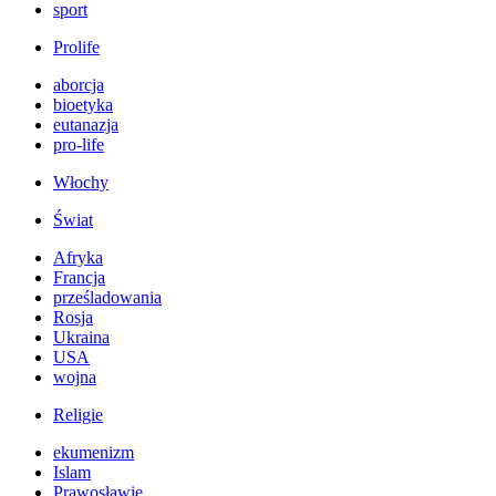
sport
Prolife
aborcja
bioetyka
eutanazja
pro-life
Włochy
Świat
Afryka
Francja
prześladowania
Rosja
Ukraina
USA
wojna
Religie
ekumenizm
Islam
Prawosławie