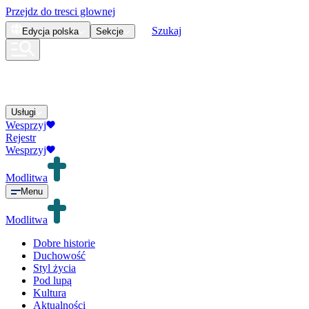
Przejdz do tresci glownej
Szukaj
Edycja
polska
Sekcje
Usługi
Wesprzyj
Rejestr
Wesprzyj
Modlitwa
Menu
Modlitwa
Dobre historie
Duchowość
Styl życia
Pod lupą
Kultura
Aktualności