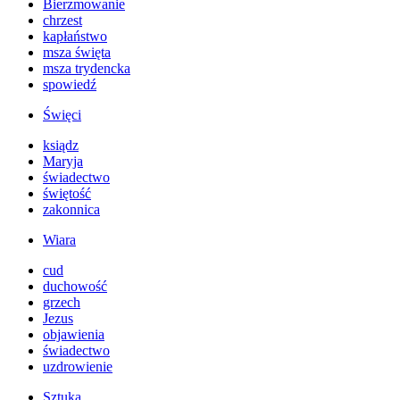
Bierzmowanie
chrzest
kapłaństwo
msza święta
msza trydencka
spowiedź
Święci
ksiądz
Maryja
świadectwo
świętość
zakonnica
Wiara
cud
duchowość
grzech
Jezus
objawienia
świadectwo
uzdrowienie
Sztuka