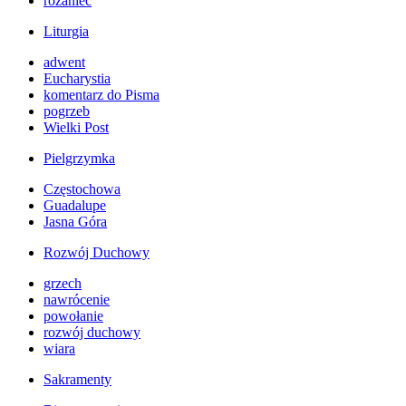
różaniec
Liturgia
adwent
Eucharystia
komentarz do Pisma
pogrzeb
Wielki Post
Pielgrzymka
Częstochowa
Guadalupe
Jasna Góra
Rozwój Duchowy
grzech
nawrócenie
powołanie
rozwój duchowy
wiara
Sakramenty