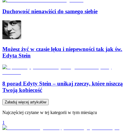
Duchowość nienawiści do samego siebie
Możesz żyć w czasie lęku i niepewności tak jak św.
Edyta Stein
8 porad Edyty Stein – unikaj rzeczy, które niszczą
Twoją kobiecość
Załaduj więcej artykułów
Najczęściej czytane w tej kategorii w tym miesiącu
1