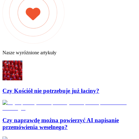
Nasze wyróżnione artykuły
Czy Kościół nie potrzebuje już łaciny?
Czy naprawdę można powierzyć AI napisanie
przemówienia weselnego?