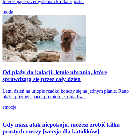
Interesujące przemyślenia i krótka riposta.
moda
Od plaży do kolacji: letnie ubrania, które
sprawdzają się przez cały dzień
Letni dzień na urlopie rzadko kończy się na jednym planie. Rano
plaża, później spacer po mieście, obiad w...
emocje
Gdy masz atak niepokoju, możesz zrobić kilka
prostych rzeczy [wersja dla katolików]