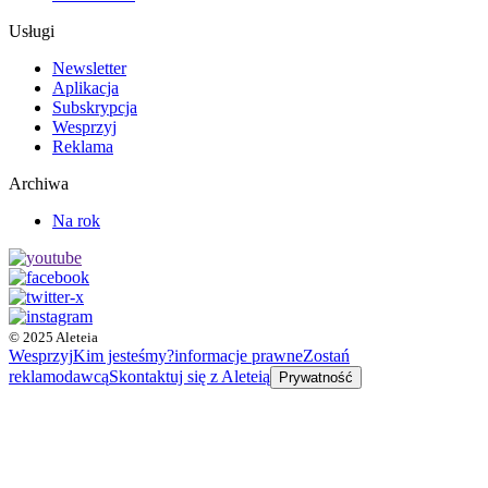
Usługi
Newsletter
Aplikacja
Subskrypcja
Wesprzyj
Reklama
Archiwa
Na rok
© 2025 Aleteia
Wesprzyj
Kim jesteśmy?
informacje prawne
Zostań
reklamodawcą
Skontaktuj się z Aleteią
Prywatność