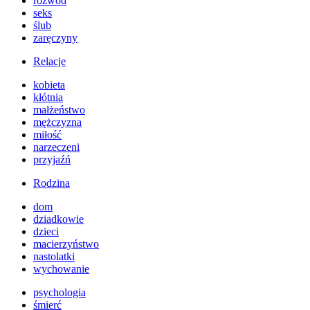
rozwód
seks
ślub
zaręczyny
Relacje
kobieta
kłótnia
małżeństwo
mężczyzna
miłość
narzeczeni
przyjaźń
Rodzina
dom
dziadkowie
dzieci
macierzyństwo
nastolatki
wychowanie
psychologia
śmierć