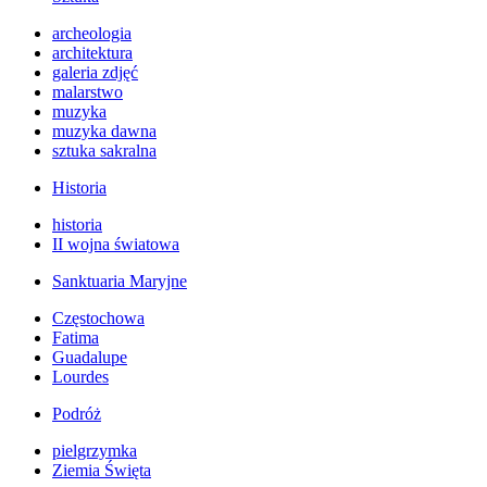
archeologia
architektura
galeria zdjęć
malarstwo
muzyka
muzyka dawna
sztuka sakralna
Historia
historia
II wojna światowa
Sanktuaria Maryjne
Częstochowa
Fatima
Guadalupe
Lourdes
Podróż
pielgrzymka
Ziemia Święta