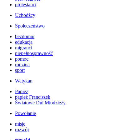
protestanci
Uchodźcy
Społeczeństwo
bezdomni
edukacja
migranci
niepełnosprawność
pomoc
rodzina
sport
Watykan
Papież
papież Franciszek
Światowe Dni Młodzieży
Powołanie
misje
rozwój