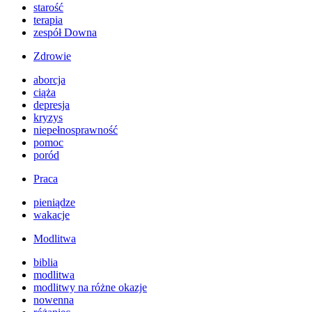
starość
terapia
zespół Downa
Zdrowie
aborcja
ciąża
depresja
kryzys
niepełnosprawność
pomoc
poród
Praca
pieniądze
wakacje
Modlitwa
biblia
modlitwa
modlitwy na różne okazje
nowenna