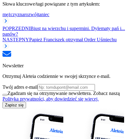
Słowa kluczowe/tagi powiązane z tym artykułem:
mężczyzna
rozwój
taniec
POPRZEDNI
Biust na wierzchu i supermini. Dylematy pań i...
panów?
NASTĘPNY
Papież Franciszek otrzymał Order Uśmiechu
Newsletter
Otrzymuj Aleteia codziennie w swojej skrzynce e-mail.
Twój adres e-mail
Zgadzam się na otrzymywanie newslettera. Zobacz naszą
Polityka prywatności, aby dowiedzieć się więcej.
Zapisz się