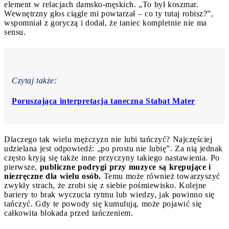
element w relacjach damsko-męskich. „To był koszmar.
Wewnętrzny głos ciągle mi powtarzał – co ty tutaj robisz?”,
wspomniał z goryczą i dodał, że taniec kompletnie nie ma
sensu.
Czytaj także:
Poruszająca interpretacja taneczna Stabat Mater
Dlaczego tak wielu mężczyzn nie lubi tańczyć? Najczęściej
udzielana jest odpowiedź: „po prostu nie lubię”. Za nią jednak
często kryją się także inne przyczyny takiego nastawienia. Po
pierwsze,
publiczne podrygi przy muzyce są krępujące i
niezręczne dla wielu osób.
Temu może również towarzyszyć
zwykły strach, że zrobi się z siebie pośmiewisko. Kolejne
bariery to brak wyczucia rytmu lub wiedzy, jak powinno się
tańczyć. Gdy te powody się kumulują, może pojawić się
całkowita blokada przed tańczeniem.