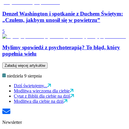
Denzel Washington i spotkanie z Duchem Świętym:
„Czułem, jakbym unosił się w powietrzu”
5
Mylimy spowiedź z psychoterapią? To błąd, który
popełnia wielu
Załaduj więcej artykułów
niedziela 9 sierpnia
Dziś świętujemy...
Modlitwa wieczorna dla ciebie
Cytat z Biblii dla ciebie na dziś
Modlitwa dla ciebie na dziś
Newsletter