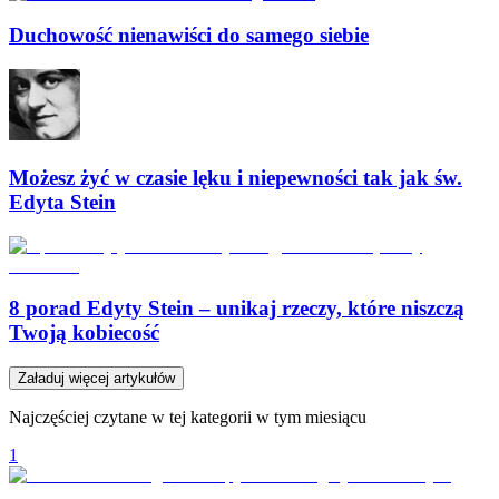
Duchowość nienawiści do samego siebie
Możesz żyć w czasie lęku i niepewności tak jak św.
Edyta Stein
8 porad Edyty Stein – unikaj rzeczy, które niszczą
Twoją kobiecość
Załaduj więcej artykułów
Najczęściej czytane w tej kategorii w tym miesiącu
1