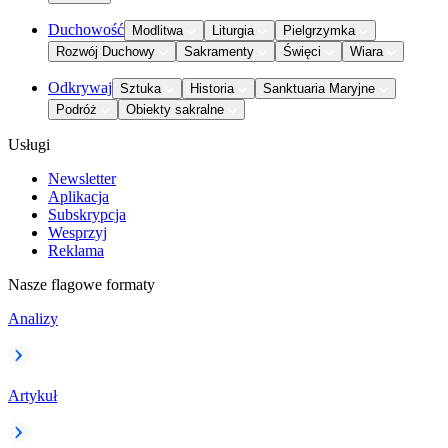
Duchowość
Modlitwa
Liturgia
Pielgrzymka
Rozwój Duchowy
Sakramenty
Święci
Wiara
Odkrywaj
Sztuka
Historia
Sanktuaria Maryjne
Podróż
Obiekty sakralne
Usługi
Newsletter
Aplikacja
Subskrypcja
Wesprzyj
Reklama
Nasze flagowe formaty
Analizy
Artykuł