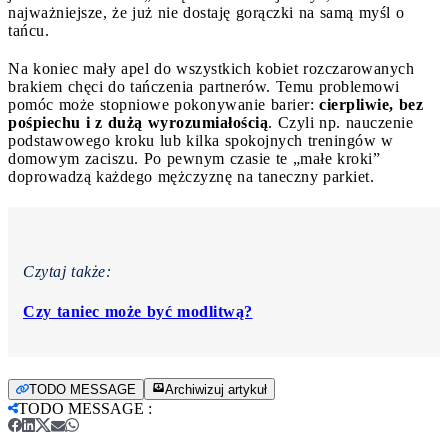
najważniejsze, że już nie dostaję gorączki na samą myśl o
tańcu.
Na koniec mały apel do wszystkich kobiet rozczarowanych
brakiem chęci do tańczenia partnerów. Temu problemowi
pomóc może stopniowe pokonywanie barier:
cierpliwie, bez
pośpiechu i z dużą wyrozumiałością
. Czyli np. nauczenie
podstawowego kroku lub kilka spokojnych treningów w
domowym zaciszu. Po pewnym czasie te „małe kroki”
doprowadzą każdego mężczyznę na taneczny parkiet.
Czytaj także:
Czy taniec może być modlitwą?
TODO MESSAGE
Archiwizuj artykuł
TODO MESSAGE
: