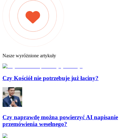
Nasze wyróżnione artykuły
Czy Kościół nie potrzebuje już łaciny?
Czy naprawdę można powierzyć AI napisanie
przemówienia weselnego?