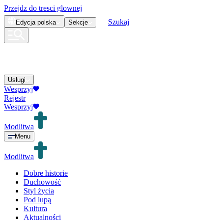
Przejdz do tresci glownej
Szukaj
Edycja
polska
Sekcje
Usługi
Wesprzyj
Rejestr
Wesprzyj
Modlitwa
Menu
Modlitwa
Dobre historie
Duchowość
Styl życia
Pod lupą
Kultura
Aktualności