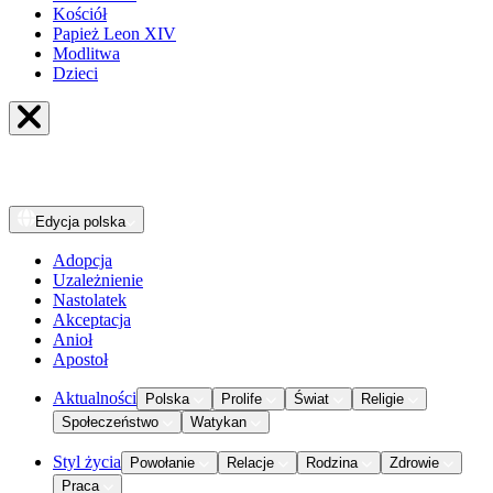
Kościół
Papież Leon XIV
Modlitwa
Dzieci
Edycja
polska
Adopcja
Uzależnienie
Nastolatek
Akceptacja
Anioł
Apostoł
Aktualności
Polska
Prolife
Świat
Religie
Społeczeństwo
Watykan
Styl życia
Powołanie
Relacje
Rodzina
Zdrowie
Praca