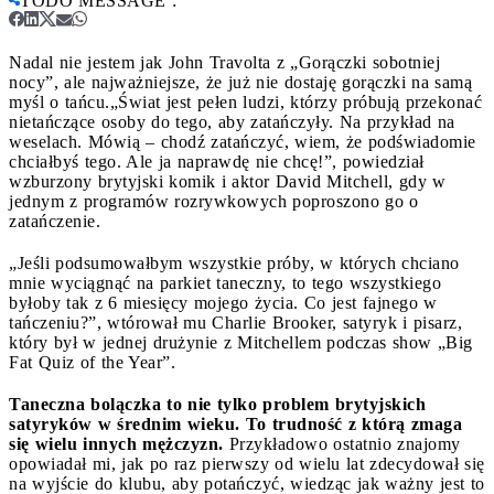
TODO MESSAGE
:
Nadal nie jestem jak John Travolta z „Gorączki sobotniej
nocy”, ale najważniejsze, że już nie dostaję gorączki na samą
myśl o tańcu.
„Świat jest pełen ludzi, którzy próbują przekonać
nietańczące osoby do tego, aby zatańczyły. Na przykład na
weselach. Mówią – chodź zatańczyć, wiem, że podświadomie
chciałbyś tego. Ale ja naprawdę nie chcę!”, powiedział
wzburzony brytyjski komik i aktor David Mitchell, gdy w
jednym z programów rozrywkowych poproszono go o
zatańczenie.
„Jeśli podsumowałbym wszystkie próby, w których chciano
mnie wyciągnąć na parkiet taneczny, to tego wszystkiego
byłoby tak z 6 miesięcy mojego życia. Co jest fajnego w
tańczeniu?”, wtórował mu Charlie Brooker, satyryk i pisarz,
który był w jednej drużynie z Mitchellem podczas show „Big
Fat Quiz of the Year”.
Taneczna bolączka to nie tylko problem brytyjskich
satyryków w średnim wieku.
To trudność z którą zmaga
się wielu innych mężczyzn.
Przykładowo ostatnio znajomy
opowiadał mi, jak po raz pierwszy od wielu lat zdecydował się
na wyjście do klubu, aby potańczyć, wiedząc jak ważny jest to