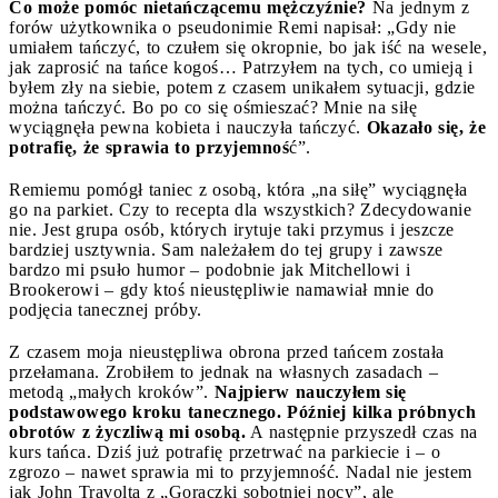
Co może pomóc nietańczącemu mężczyźnie?
Na jednym z
forów użytkownika o pseudonimie Remi napisał: „Gdy nie
umiałem tańczyć, to czułem się okropnie, bo jak iść na wesele,
jak zaprosić na tańce kogoś… Patrzyłem na tych, co umieją i
byłem zły na siebie, potem z czasem unikałem sytuacji, gdzie
można tańczyć. Bo po co się ośmieszać? Mnie na siłę
wyciągnęła pewna kobieta i nauczyła tańczyć.
Okazało się, że
potrafię, że sprawia to przyjemnoś
ć”.
Remiemu pomógł taniec z osobą, która „na siłę” wyciągnęła
go na parkiet. Czy to recepta dla wszystkich? Zdecydowanie
nie. Jest grupa osób, których irytuje taki przymus i jeszcze
bardziej usztywnia. Sam należałem do tej grupy i zawsze
bardzo mi psuło humor – podobnie jak Mitchellowi i
Brookerowi – gdy ktoś nieustępliwie namawiał mnie do
podjęcia tanecznej próby.
Z czasem moja nieustępliwa obrona przed tańcem została
przełamana. Zrobiłem to jednak na własnych zasadach –
metodą „małych kroków”.
Najpierw nauczyłem się
podstawowego kroku tanecznego. Później kilka próbnych
obrotów z życzliwą mi osobą.
A następnie przyszedł czas na
kurs tańca. Dziś już potrafię przetrwać na parkiecie i – o
zgrozo – nawet sprawia mi to przyjemność. Nadal nie jestem
jak John Travolta z „Gorączki sobotniej nocy”, ale