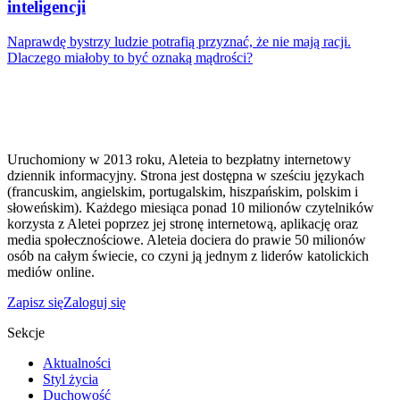
inteligencji
Naprawdę bystrzy ludzie potrafią przyznać, że nie mają racji.
Dlaczego miałoby to być oznaką mądrości?
Uruchomiony w 2013 roku, Aleteia to bezpłatny internetowy
dziennik informacyjny. Strona jest dostępna w sześciu językach
(francuskim, angielskim, portugalskim, hiszpańskim, polskim i
słoweńskim). Każdego miesiąca ponad 10 milionów czytelników
korzysta z Aletei poprzez jej stronę internetową, aplikację oraz
media społecznościowe. Aleteia dociera do prawie 50 milionów
osób na całym świecie, co czyni ją jednym z liderów katolickich
mediów online.
Zapisz się
Zaloguj się
Sekcje
Aktualności
Styl życia
Duchowość