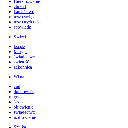
Bierzmowanie
chrzest
kapłaństwo
msza święta
msza trydencka
spowiedź
Święci
ksiądz
Maryja
świadectwo
świętość
zakonnica
Wiara
cud
duchowość
grzech
Jezus
objawienia
świadectwo
uzdrowienie
Sztuka