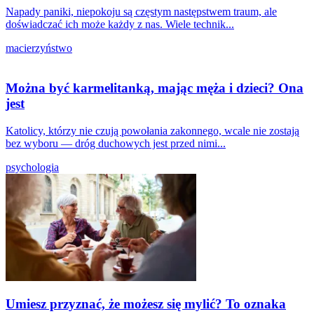
Napady paniki, niepokoju są częstym następstwem traum, ale
doświadczać ich może każdy z nas. Wiele technik...
macierzyństwo
Można być karmelitanką, mając męża i dzieci? Ona
jest
Katolicy, którzy nie czują powołania zakonnego, wcale nie zostają
bez wyboru — dróg duchowych jest przed nimi...
psychologia
Umiesz przyznać, że możesz się mylić? To oznaka