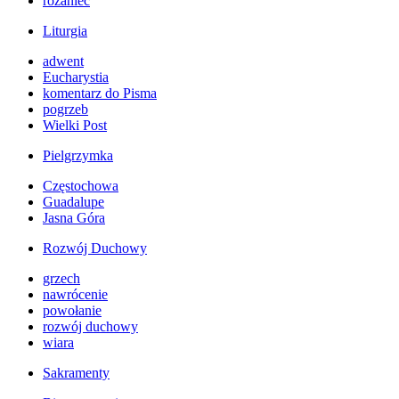
różaniec
Liturgia
adwent
Eucharystia
komentarz do Pisma
pogrzeb
Wielki Post
Pielgrzymka
Częstochowa
Guadalupe
Jasna Góra
Rozwój Duchowy
grzech
nawrócenie
powołanie
rozwój duchowy
wiara
Sakramenty