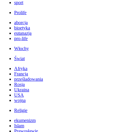
sport
Prolife
aborcja
bioetyka
eutanazja
pro-life
Włochy
Świat
Afryka
Francja
prześladowania
Rosja
Ukraina
USA
wojna
Religie
ekumenizm
Islam
Prawosławie