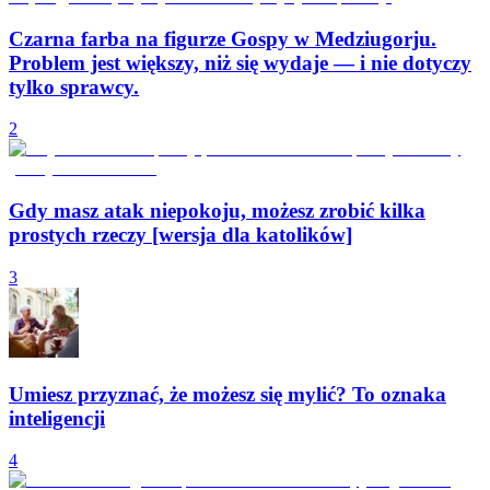
Czarna farba na figurze Gospy w Medziugorju.
Problem jest większy, niż się wydaje — i nie dotyczy
tylko sprawcy.
2
Gdy masz atak niepokoju, możesz zrobić kilka
prostych rzeczy [wersja dla katolików]
3
Umiesz przyznać, że możesz się mylić? To oznaka
inteligencji
4