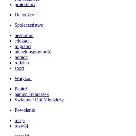
protestanci
Uchodźcy
Społeczeństwo
bezdomni
edukacja
migranci
niepełnosprawność
pomoc
rodzina
sport
Watykan
Papież
papież Franciszek
Światowe Dni Młodzieży
Powołanie
misje
rozwój