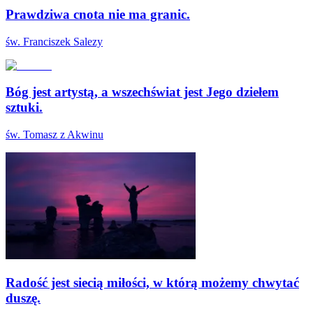
Prawdziwa cnota nie ma granic.
św. Franciszek Salezy
Bóg jest artystą, a wszechświat jest Jego dziełem
sztuki.
św. Tomasz z Akwinu
Radość jest siecią miłości, w którą możemy chwytać
duszę.