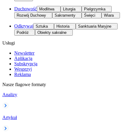
Duchowość
Modlitwa
Liturgia
Pielgrzymka
Rozwój Duchowy
Sakramenty
Święci
Wiara
Odkrywaj
Sztuka
Historia
Sanktuaria Maryjne
Podróż
Obiekty sakralne
Usługi
Newsletter
Aplikacja
Subskrypcja
Wesprzyj
Reklama
Nasze flagowe formaty
Analizy
Artykuł