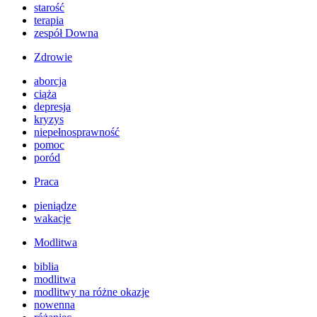
starość
terapia
zespół Downa
Zdrowie
aborcja
ciąża
depresja
kryzys
niepełnosprawność
pomoc
poród
Praca
pieniądze
wakacje
Modlitwa
biblia
modlitwa
modlitwy na różne okazje
nowenna