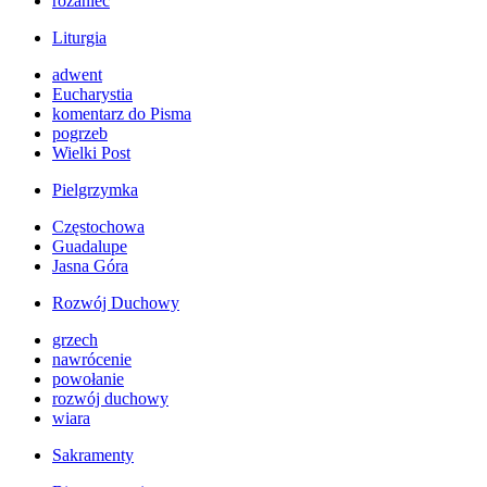
różaniec
Liturgia
adwent
Eucharystia
komentarz do Pisma
pogrzeb
Wielki Post
Pielgrzymka
Częstochowa
Guadalupe
Jasna Góra
Rozwój Duchowy
grzech
nawrócenie
powołanie
rozwój duchowy
wiara
Sakramenty