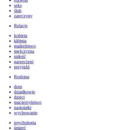
rozwód
seks
ślub
zaręczyny
Relacje
kobieta
kłótnia
małżeństwo
mężczyzna
miłość
narzeczeni
przyjaźń
Rodzina
dom
dziadkowie
dzieci
macierzyństwo
nastolatki
wychowanie
psychologia
śmierć