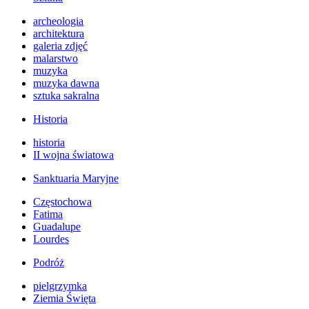
archeologia
architektura
galeria zdjęć
malarstwo
muzyka
muzyka dawna
sztuka sakralna
Historia
historia
II wojna światowa
Sanktuaria Maryjne
Częstochowa
Fatima
Guadalupe
Lourdes
Podróż
pielgrzymka
Ziemia Święta