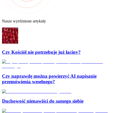
Nasze wyróżnione artykuły
Czy Kościół nie potrzebuje już łaciny?
Czy naprawdę można powierzyć AI napisanie
przemówienia weselnego?
Duchowość nienawiści do samego siebie