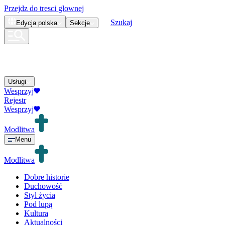
Przejdz do tresci glownej
Szukaj
Edycja
polska
Sekcje
Usługi
Wesprzyj
Rejestr
Wesprzyj
Modlitwa
Menu
Modlitwa
Dobre historie
Duchowość
Styl życia
Pod lupą
Kultura
Aktualności