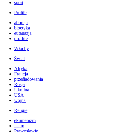
sport
Prolife
aborcja
bioetyka
eutanazja
pro-life
Włochy
Świat
Afryka
Francja
prześladowania
Rosja
Ukraina
USA
wojna
Religie
ekumenizm
Islam
Prawosławie