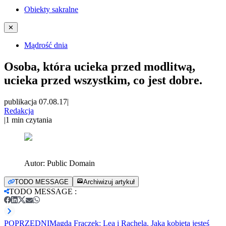
Obiekty sakralne
✕
Mądrość dnia
Osoba, która ucieka przed modlitwą,
ucieka przed wszystkim, co jest dobre.
publikacja 07.08.17
|
Redakcja
|
1
min czytania
Autor:
Public Domain
TODO MESSAGE
Archiwizuj artykuł
TODO MESSAGE
:
POPRZEDNI
Magda Frączek: Lea i Rachela. Jaką kobietą jesteś