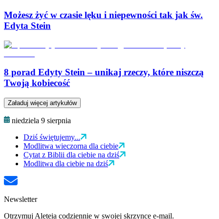
Możesz żyć w czasie lęku i niepewności tak jak św.
Edyta Stein
8 porad Edyty Stein – unikaj rzeczy, które niszczą
Twoją kobiecość
Załaduj więcej artykułów
niedziela 9 sierpnia
Dziś świętujemy...
Modlitwa wieczorna dla ciebie
Cytat z Biblii dla ciebie na dziś
Modlitwa dla ciebie na dziś
Newsletter
Otrzymuj Aleteia codziennie w swojej skrzynce e-mail.