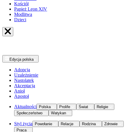
Kościół
Papież Leon XIV
Modlitwa
Dzieci
Edycja
polska
Adopcja
Uzależnienie
Nastolatek
Akceptacja
Anioł
Apostoł
Aktualności
Polska
Prolife
Świat
Religie
Społeczeństwo
Watykan
Styl życia
Powołanie
Relacje
Rodzina
Zdrowie
Praca