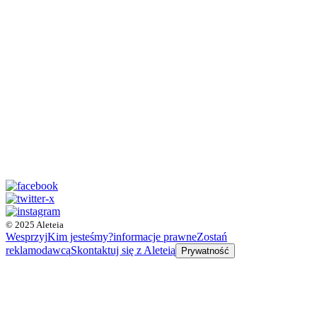
© 2025 Aleteia
Wesprzyj
Kim jesteśmy?
informacje prawne
Zostań
reklamodawcą
Skontaktuj się z Aleteią
Prywatność