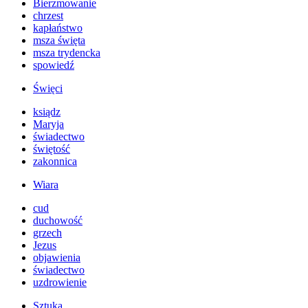
Bierzmowanie
chrzest
kapłaństwo
msza święta
msza trydencka
spowiedź
Święci
ksiądz
Maryja
świadectwo
świętość
zakonnica
Wiara
cud
duchowość
grzech
Jezus
objawienia
świadectwo
uzdrowienie
Sztuka