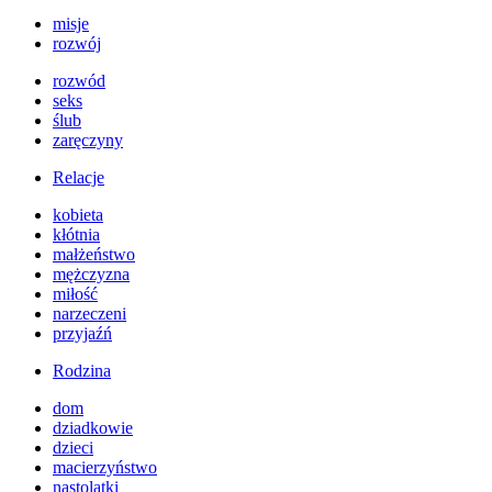
misje
rozwój
rozwód
seks
ślub
zaręczyny
Relacje
kobieta
kłótnia
małżeństwo
mężczyzna
miłość
narzeczeni
przyjaźń
Rodzina
dom
dziadkowie
dzieci
macierzyństwo
nastolatki