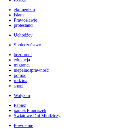
ekumenizm
Islam
Prawosławie
protestanci
Uchodźcy
Społeczeństwo
bezdomni
edukacja
migranci
niepełnosprawność
pomoc
rodzina
sport
Watykan
Papież
papież Franciszek
Światowe Dni Młodzieży
Powołanie