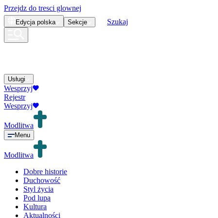
Przejdz do tresci glownej
Szukaj
Edycja
polska
Sekcje
Usługi
Wesprzyj
Rejestr
Wesprzyj
Modlitwa
Menu
Modlitwa
Dobre historie
Duchowość
Styl życia
Pod lupą
Kultura
Aktualności