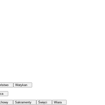
eństwo
Watykan
aca
chowy
Sakramenty
Święci
Wiara