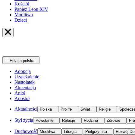
Kościół
Papież Leon XIV
Modlitwa
Dzieci
Edycja
polska
Adopcja
Uzależnienie
Nastolatek
Akceptacja
Anioł
Apostoł
Aktualności
Polska
Prolife
Świat
Religie
Społecz
Styl życia
Powołanie
Relacje
Rodzina
Zdrowie
Pr
Duchowość
Modlitwa
Liturgia
Pielgrzymka
Rozwój Du