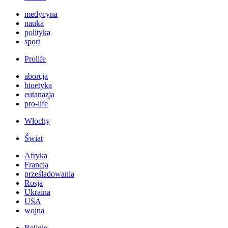
medycyna
nauka
polityka
sport
Prolife
aborcja
bioetyka
eutanazja
pro-life
Włochy
Świat
Afryka
Francja
prześladowania
Rosja
Ukraina
USA
wojna
Religie