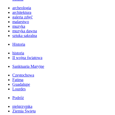
archeologia
architektura
galeria zdjęć
malarstwo
muzyka
muzyka dawna
sztuka sakralna
Historia
historia
II wojna światowa
Sanktuaria Maryjne
Częstochowa
Fatima
Guadalupe
Lourdes
Podróż
pielgrzymka
Ziemia Święta