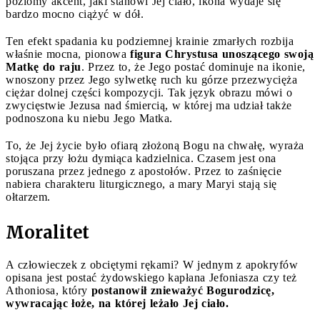
poziomy akcent, jaki stanowi Jej ciało, ikona wydaje się
bardzo mocno ciążyć w dół.
Ten efekt spadania ku podziemnej krainie zmarłych rozbija
właśnie mocna, pionowa
figura Chrystusa unoszącego swoją
Matkę do raju
. Przez to, że Jego postać dominuje na ikonie,
wnoszony przez Jego sylwetkę ruch ku górze przezwycięża
ciężar dolnej części kompozycji. Tak język obrazu mówi o
zwycięstwie Jezusa nad śmiercią, w której ma udział także
podnoszona ku niebu Jego Matka.
To, że Jej życie było ofiarą złożoną Bogu na chwałę, wyraża
stojąca przy łożu dymiąca kadzielnica. Czasem jest ona
poruszana przez jednego z apostołów. Przez to zaśnięcie
nabiera charakteru liturgicznego, a mary Maryi stają się
ołtarzem.
Moralitet
A człowieczek z obciętymi rękami? W jednym z apokryfów
opisana jest postać żydowskiego kapłana Jefoniasza czy też
Athoniosa, który
postanowił znieważyć Bogurodzicę,
wywracając łoże, na której leżało Jej ciało.