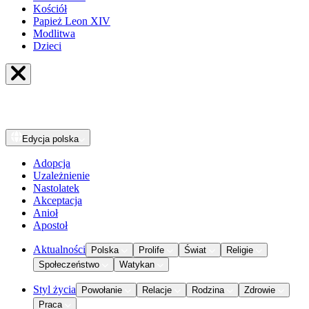
Kościół
Papież Leon XIV
Modlitwa
Dzieci
Edycja
polska
Adopcja
Uzależnienie
Nastolatek
Akceptacja
Anioł
Apostoł
Aktualności
Polska
Prolife
Świat
Religie
Społeczeństwo
Watykan
Styl życia
Powołanie
Relacje
Rodzina
Zdrowie
Praca