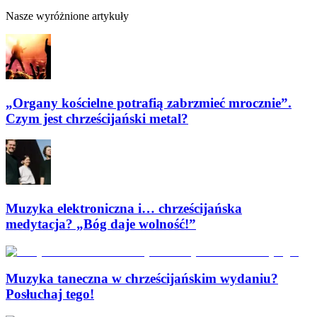
Nasze wyróżnione artykuły
„Organy kościelne potrafią zabrzmieć mrocznie”.
Czym jest chrześcijański metal?
Muzyka elektroniczna i… chrześcijańska
medytacja? „Bóg daje wolność!”
Muzyka taneczna w chrześcijańskim wydaniu?
Posłuchaj tego!