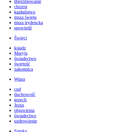
Bierzmowanie
chrzest
kapłaństwo
msza święta
msza trydencka
spowiedź
Święci
ksiądz
Maryja
świadectwo
świętość
zakonnica
Wiara
cud
duchowość
grzech
Jezus
objawienia
świadectwo
uzdrowienie
Sztuka