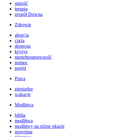
starość
terapia
zespół Downa
Zdrowie
aborcja
ciąża
depresja
kryzys
niepełnosprawność
pomoc
poród
Praca
pieniądze
wakacje
Modlitwa
biblia
modlitwa
modlitwy na różne okazje
nowenna