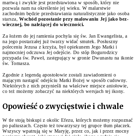
martwą i zwykle jest przedstawiona w sposób, który nie
pozwala nam na określenie jej wieku. W malarstwie
zachodnim będzie przedstawiania naturalistycznie jako osoba
starsza,
Wschód pozostanie przy malowaniu Jej jako bez-
wiecznej, bo należącej do wieczności.
Za łożem do jej ramienia pochyla się św. Jan Ewangelista, a
na jego postarzałej już twarzy widać smutek. Posłuszny
poleceniu Jezusa z krzyża, był opiekunem Jego Matki i
najmocniej odczuwa Jej odejście. Do stóp Bogurodzicy
przypada św. Paweł, zastępujący w gronie Dwunastu na ikonie
św. Tomasza.
Zgodnie z legendą apostołowie zostali zawiadomieni o
mającym nastąpić odejściu Matki Bożej w sposób cudowny.
Niektórych z nich przynieśli na właściwe miejsce aniołowie,
co też możemy zobaczyć na niektórych wersjach tej ikony.
Opowieść o zwycięstwie i chwale
W tle stoją biskupi z okolic Efezu, których możemy rozpoznać
po paliuszach. Często też towarzyszy tej grupce tłum płaczek.
Wszyscy wpatrują się w Maryję, przez co, jak i przez mocny