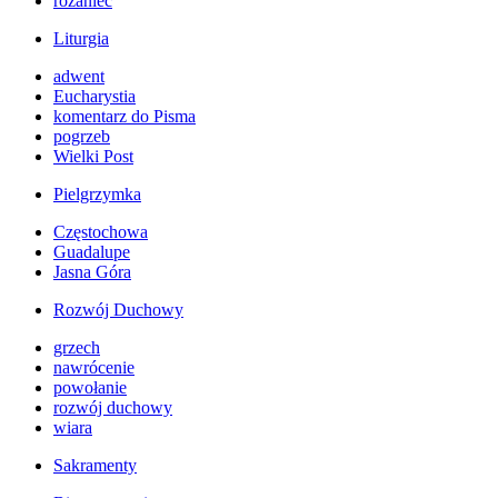
różaniec
Liturgia
adwent
Eucharystia
komentarz do Pisma
pogrzeb
Wielki Post
Pielgrzymka
Częstochowa
Guadalupe
Jasna Góra
Rozwój Duchowy
grzech
nawrócenie
powołanie
rozwój duchowy
wiara
Sakramenty