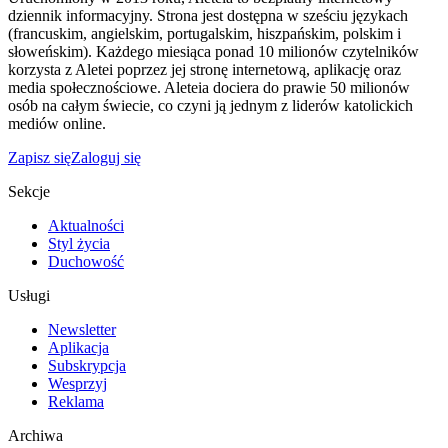
dziennik informacyjny. Strona jest dostępna w sześciu językach
(francuskim, angielskim, portugalskim, hiszpańskim, polskim i
słoweńskim). Każdego miesiąca ponad 10 milionów czytelników
korzysta z Aletei poprzez jej stronę internetową, aplikację oraz
media społecznościowe. Aleteia dociera do prawie 50 milionów
osób na całym świecie, co czyni ją jednym z liderów katolickich
mediów online.
Zapisz się
Zaloguj się
Sekcje
Aktualności
Styl życia
Duchowość
Usługi
Newsletter
Aplikacja
Subskrypcja
Wesprzyj
Reklama
Archiwa