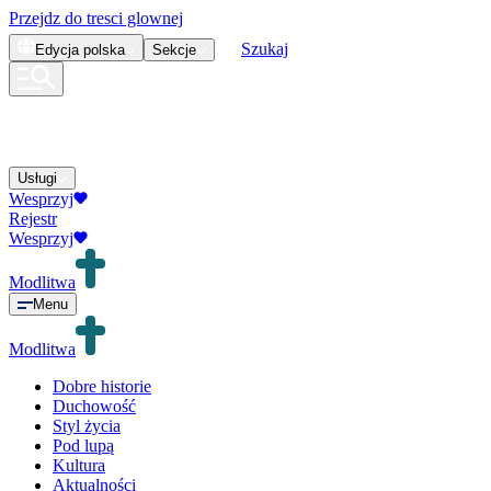
Przejdz do tresci glownej
Szukaj
Edycja
polska
Sekcje
Usługi
Wesprzyj
Rejestr
Wesprzyj
Modlitwa
Menu
Modlitwa
Dobre historie
Duchowość
Styl życia
Pod lupą
Kultura
Aktualności