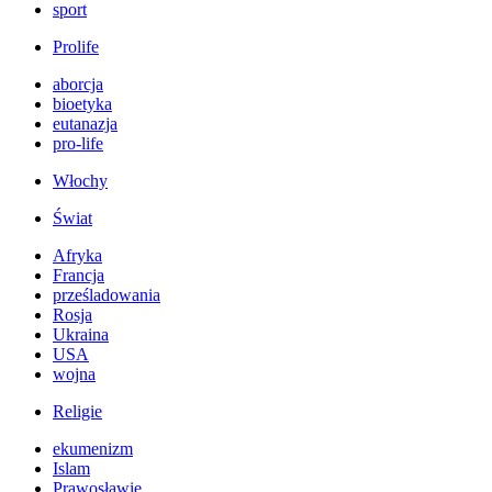
sport
Prolife
aborcja
bioetyka
eutanazja
pro-life
Włochy
Świat
Afryka
Francja
prześladowania
Rosja
Ukraina
USA
wojna
Religie
ekumenizm
Islam
Prawosławie