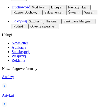
Duchowość
Modlitwa
Liturgia
Pielgrzymka
Rozwój Duchowy
Sakramenty
Święci
Wiara
Odkrywaj
Sztuka
Historia
Sanktuaria Maryjne
Podróż
Obiekty sakralne
Usługi
Newsletter
Aplikacja
Subskrypcja
Wesprzyj
Reklama
Nasze flagowe formaty
Analizy
Artykuł