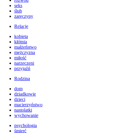
rozwód
seks
ślub
zaręczyny
Relacje
kobieta
kłótnia
małżeństwo
mężczyzna
miłość
narzeczeni
przyjaźń
Rodzina
dom
dziadkowie
dzieci
macierzyństwo
nastolatki
wychowanie
psychologia
śmierć