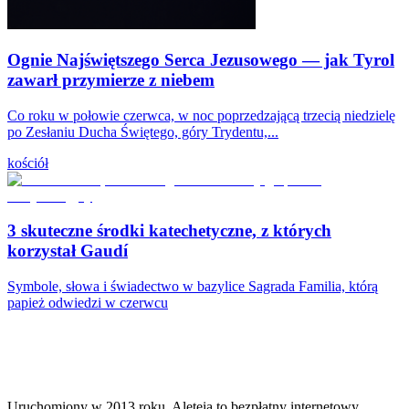
Ognie Najświętszego Serca Jezusowego — jak Tyrol
zawarł przymierze z niebem
Co roku w połowie czerwca, w noc poprzedzającą trzecią niedzielę
po Zesłaniu Ducha Świętego, góry Trydentu,...
kościół
3 skuteczne środki katechetyczne, z których
korzystał Gaudí
Symbole, słowa i świadectwo w bazylice Sagrada Familia, którą
papież odwiedzi w czerwcu
Uruchomiony w 2013 roku, Aleteia to bezpłatny internetowy