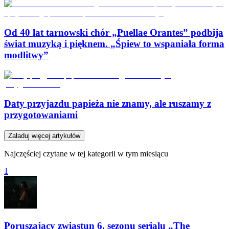
Od 40 lat tarnowski chór „Puellae Orantes” podbija
świat muzyką i pięknem. „Śpiew to wspaniała forma
modlitwy”
Daty przyjazdu papieża nie znamy, ale ruszamy z
przygotowaniami
Załaduj więcej artykułów
Najczęściej czytane w tej kategorii w tym miesiącu
1
Poruszający zwiastun 6. sezonu serialu „The