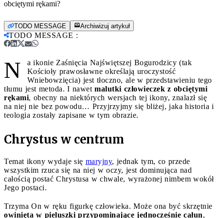
obciętymi rękami?
TODO MESSAGE
Archiwizuj artykuł
TODO MESSAGE
:
N
a ikonie Zaśnięcia Najświętszej Bogurodzicy (tak
Kościoły prawosławne określają uroczystość
Wniebowzięcia) jest tłoczno, ale w przedstawieniu tego
tłumu jest metoda. I nawet
malutki człowieczek z obciętymi
rękami
, obecny na niektórych wersjach tej ikony, znalazł się
na niej nie bez powodu… Przyjrzyjmy się bliżej, jaka historia i
teologia zostały zapisane w tym obrazie.
Chrystus w centrum
Temat ikony wydaje się
maryjny
, jednak tym, co przede
wszystkim rzuca się na niej w oczy, jest dominująca nad
całością postać Chrystusa w chwale, wyrażonej nimbem wokół
Jego postaci.
Trzyma On w ręku figurkę człowieka. Może ona być skrzętnie
owinięta w pieluszki przypominające jednocześnie całun
,