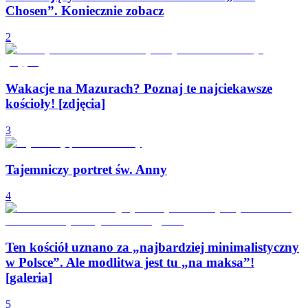
Chosen”. Koniecznie zobacz
2
Wakacje na Mazurach? Poznaj te najciekawsze
kościoły! [zdjęcia]
3
Tajemniczy portret św. Anny
4
Ten kościół uznano za „najbardziej minimalistyczny
w Polsce”. Ale modlitwa jest tu „na maksa”!
[galeria]
5