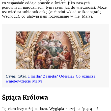
co wspaniale oddaje prawdę o śmierci jako naszych
ponownych narodzinach, tym razem już do wieczności. Może
też mieć na sobie sukienkę (zachodni wkład w ikonografię
Wschodu), co ułatwia nam rozpoznanie w niej Maryi.
Czytaj także:
Umarła? Zasnęła? Odeszła? Co oznacza
wniebowzięcie Maryi
Śpiąca Królowa
Jej ciało leży niżej na łożu. Wygląda raczej na śpiącą niż