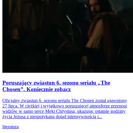
Poruszający zwiastun 6. sezonu serialu „The
Chosen”. Koniecznie zobacz
Oficjalny zwiastun 6. sezonu serialu The Chosen został ujawniony
27 lipca. W ciężkiej i wyjątkowo poruszającej atmosferze przenosi
widzów w samo serce Męki Chrystusa, ukazując ostatnie godziny
życia Jezusa z niespotykaną dotąd intensywnością i...
literatura