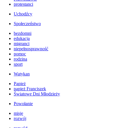
protestanci
Uchodźcy
Społeczeństwo
bezdomni
edukacja
migranci
niepełnosprawność
pomoc
rodzina
sport
Watykan
Papież
papież Franciszek
Światowe Dni Młodzieży
Powołanie
misje
rozwój