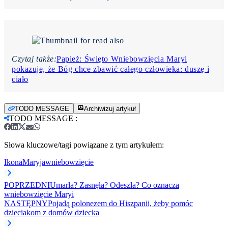
Czytaj także:
Papież: Święto Wniebowzięcia Maryi
pokazuje, że Bóg chce zbawić całego człowieka: duszę i
ciało
TODO MESSAGE
Archiwizuj artykuł
TODO MESSAGE
:
Słowa kluczowe/tagi powiązane z tym artykułem:
Ikona
Maryja
wniebowzięcie
POPRZEDNI
Umarła? Zasnęła? Odeszła? Co oznacza
wniebowzięcie Maryi
NASTĘPNY
Pojadą polonezem do Hiszpanii, żeby pomóc
dzieciakom z domów dziecka