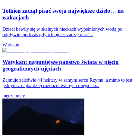
Tolkien zaczął pisać swoja największe dzieło… na
wakacjach
Dzieci bawiły się w skalnych nieckach wypełnionych wodą po
odpływie, podczas gdy ich ojciec zaczął pisać...
Watykan
Watykan: najmniejsze państwo świata w pięciu
geograficznych ujęciach
Zajmuje zaledwie 44 hektary w samym sercu Rzymu, a mimo to jest
jednym z najbardziej rozpoznawalnych miejsc na...
męczennicy