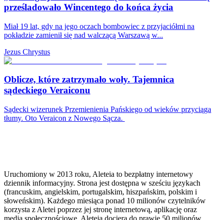
prześladowało Wincentego do końca życia
Miał 19 lat, gdy na jego oczach bombowiec z przyjaciółmi na
pokładzie zamienił się nad walczącą Warszawą w...
Jezus Chrystus
Oblicze, które zatrzymało woły. Tajemnica
sądeckiego Veraiconu
Sądecki wizerunek Przemienienia Pańskiego od wieków przyciąga
tłumy. Oto Veraicon z Nowego Sącza.
Uruchomiony w 2013 roku, Aleteia to bezpłatny internetowy
dziennik informacyjny. Strona jest dostępna w sześciu językach
(francuskim, angielskim, portugalskim, hiszpańskim, polskim i
słoweńskim). Każdego miesiąca ponad 10 milionów czytelników
korzysta z Aletei poprzez jej stronę internetową, aplikację oraz
media społecznościowe. Aleteia dociera do prawie 50 milionów