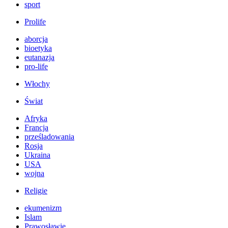
sport
Prolife
aborcja
bioetyka
eutanazja
pro-life
Włochy
Świat
Afryka
Francja
prześladowania
Rosja
Ukraina
USA
wojna
Religie
ekumenizm
Islam
Prawosławie