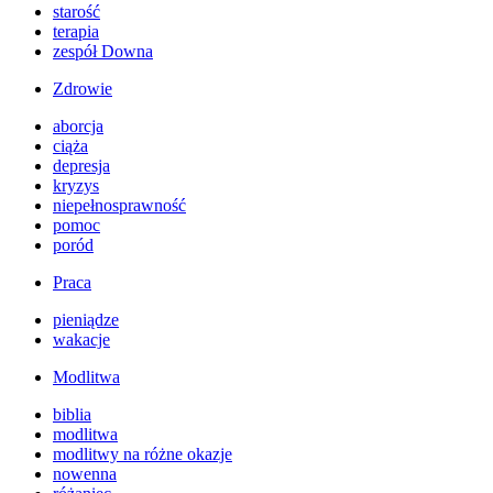
starość
terapia
zespół Downa
Zdrowie
aborcja
ciąża
depresja
kryzys
niepełnosprawność
pomoc
poród
Praca
pieniądze
wakacje
Modlitwa
biblia
modlitwa
modlitwy na różne okazje
nowenna