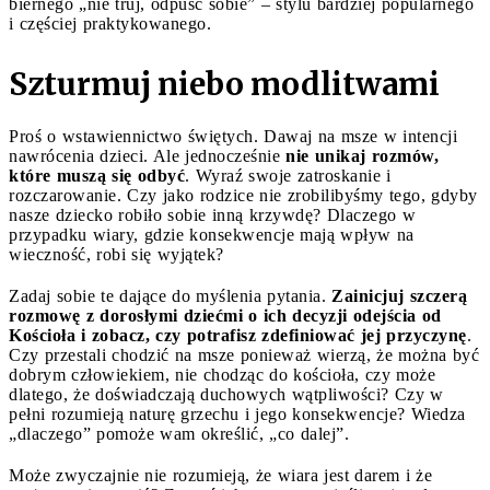
biernego „nie truj, odpuść sobie” – stylu bardziej popularnego
i częściej praktykowanego.
Szturmuj niebo modlitwami
Proś o wstawiennictwo świętych. Dawaj na msze w intencji
nawrócenia dzieci. Ale jednocześnie
nie unikaj rozmów,
które muszą się odbyć
. Wyraź swoje zatroskanie i
rozczarowanie. Czy jako rodzice nie zrobilibyśmy tego, gdyby
nasze dziecko robiło sobie inną krzywdę? Dlaczego w
przypadku wiary, gdzie konsekwencje mają wpływ na
wieczność, robi się wyjątek?
Zadaj sobie te dające do myślenia pytania.
Zainicjuj szczerą
rozmowę z dorosłymi dziećmi o ich decyzji odejścia od
Kościoła i zobacz, czy potrafisz zdefiniować jej przyczynę
.
Czy przestali chodzić na msze ponieważ wierzą, że można być
dobrym człowiekiem, nie chodząc do kościoła, czy może
dlatego, że doświadczają duchowych wątpliwości? Czy w
pełni rozumieją naturę grzechu i jego konsekwencje? Wiedza
„dlaczego” pomoże wam określić, „co dalej”.
Może zwyczajnie nie rozumieją, że wiara jest darem i że