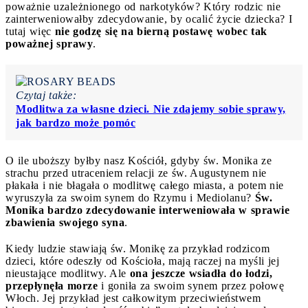
poważnie uzależnionego od narkotyków? Który rodzic nie
zainterweniowałby zdecydowanie, by ocalić życie dziecka? I
tutaj więc
nie godzę się na bierną postawę wobec tak
poważnej sprawy
.
Czytaj także:
Modlitwa za własne dzieci. Nie zdajemy sobie sprawy,
jak bardzo może pomóc
O ile uboższy byłby nasz Kościół, gdyby św. Monika ze
strachu przed utraceniem relacji ze św. Augustynem nie
płakała i nie błagała o modlitwę całego miasta, a potem nie
wyruszyła za swoim synem do Rzymu i Mediolanu?
Św.
Monika bardzo zdecydowanie interweniowała w sprawie
zbawienia swojego syna
.
Kiedy ludzie stawiają św. Monikę za przykład rodzicom
dzieci, które odeszły od Kościoła, mają raczej na myśli jej
nieustające modlitwy. Ale
ona jeszcze wsiadła do łodzi,
przepłynęła morze
i goniła za swoim synem przez połowę
Włoch. Jej przykład jest całkowitym przeciwieństwem