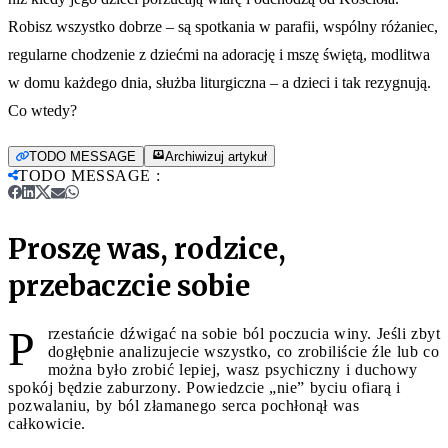
Robisz wszystko dobrze – są spotkania w parafii, wspólny różaniec,
regularne chodzenie z dziećmi na adorację i mszę świętą, modlitwa
w domu każdego dnia, służba liturgiczna – a dzieci i tak rezygnują.
Co wtedy?
TODO MESSAGE
Archiwizuj artykuł
TODO MESSAGE
:
Proszę was, rodzice,
przebaczcie sobie
P
rzestańcie dźwigać na sobie ból poczucia winy. Jeśli zbyt
dogłębnie analizujecie wszystko, co zrobiliście źle lub co
można było zrobić lepiej, wasz psychiczny i duchowy
spokój będzie zaburzony. Powiedzcie „nie” byciu ofiarą i
pozwalaniu, by ból złamanego serca pochłonął was
całkowicie.