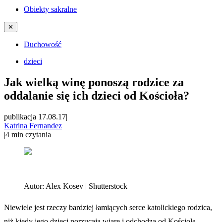
Obiekty sakralne
✕
Duchowość
dzieci
Jak wielką winę ponoszą rodzice za
oddalanie się ich dzieci od Kościoła?
publikacja 17.08.17
|
Katrina Fernandez
|
4
min czytania
Autor:
Alex Kosev | Shutterstock
Niewiele jest rzeczy bardziej łamiących serce katolickiego rodzica,
niż kiedy jego dzieci porzucają wiarę i odchodzą od Kościoła.