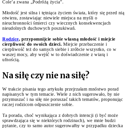
Cole’a zwana „Podróżą życia”.
Młodość jest silna i tętniąca życiem świata, który się przed nią
otwiera, zostawiając niewiele miejsca na myśli o
nieuchronności śmierci czy wiecznych konsekwencjach
nieudolnych duchowych poszukiwań.
Rodzice
, przypomnijcie sobie własną młodość i miejcie
cierpliwość do swoich dzieci.
Miejcie przebaczenie i
cierpliwość też do samych siebie i zróbcie wszystko, co w
waszej mocy, aby wejść w to doświadczenie z wiarą i
ufnością.
Na siłę czy nie na siłę?
W trakcie pisania tego artykułu przejrzałam mnóstwo porad
napisanych w tym temacie. Wiele z nich sugerowało, by nie
przymuszać i na siłę nie poruszać takich tematów, proponując
raczej rodzicom odpuszczenie sobie.
Ta porada, choć wynikająca z dobrych intencji (i być może
sprawdzająca się w niektórych rodzinach), we mnie budzi
pytanie, czy to samo autor sugerowałby w przypadku dziecka