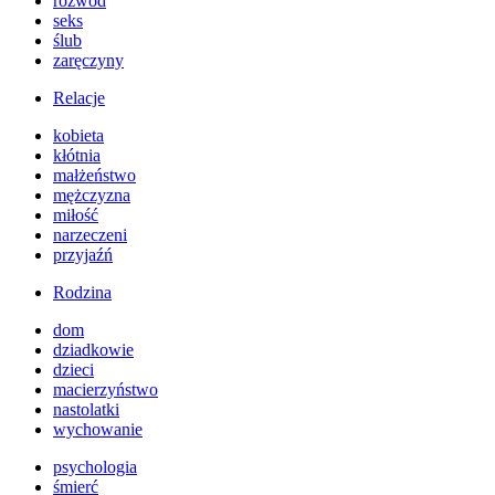
rozwód
seks
ślub
zaręczyny
Relacje
kobieta
kłótnia
małżeństwo
mężczyzna
miłość
narzeczeni
przyjaźń
Rodzina
dom
dziadkowie
dzieci
macierzyństwo
nastolatki
wychowanie
psychologia
śmierć