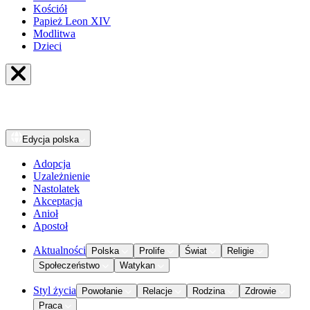
Kościół
Papież Leon XIV
Modlitwa
Dzieci
Edycja
polska
Adopcja
Uzależnienie
Nastolatek
Akceptacja
Anioł
Apostoł
Aktualności
Polska
Prolife
Świat
Religie
Społeczeństwo
Watykan
Styl życia
Powołanie
Relacje
Rodzina
Zdrowie
Praca