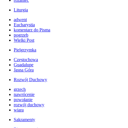
różaniec
Liturgia
adwent
Eucharystia
komentarz do Pisma
pogrzeb
Wielki Post
Pielgrzymka
Częstochowa
Guadalupe
Jasna Góra
Rozwój Duchowy
grzech
nawrócenie
powołanie
rozwój duchowy
wiara
Sakramenty