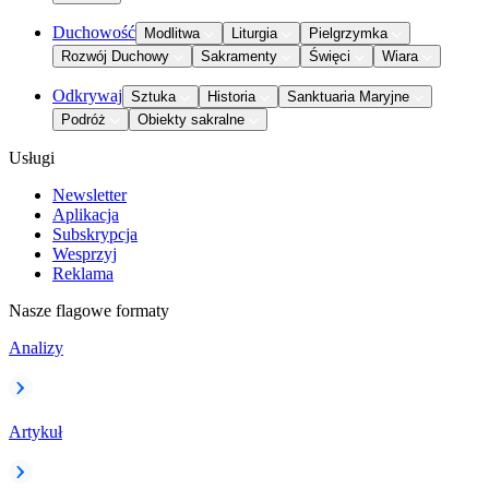
Duchowość
Modlitwa
Liturgia
Pielgrzymka
Rozwój Duchowy
Sakramenty
Święci
Wiara
Odkrywaj
Sztuka
Historia
Sanktuaria Maryjne
Podróż
Obiekty sakralne
Usługi
Newsletter
Aplikacja
Subskrypcja
Wesprzyj
Reklama
Nasze flagowe formaty
Analizy
Artykuł