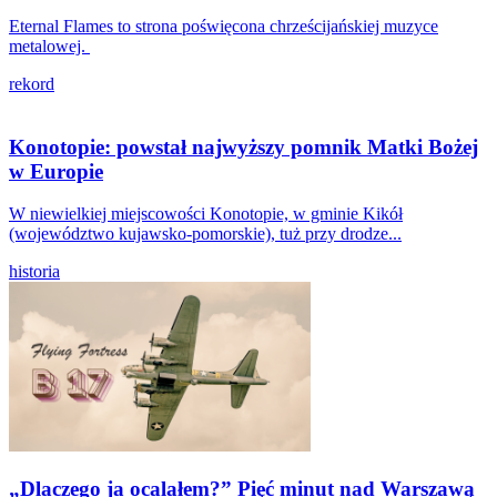
Eternal Flames to strona poświęcona chrześcijańskiej muzyce
metalowej.
rekord
Konotopie: powstał najwyższy pomnik Matki Bożej
w Europie
W niewielkiej miejscowości Konotopie, w gminie Kikół
(województwo kujawsko-pomorskie), tuż przy drodze...
historia
„Dlaczego ja ocalałem?” Pięć minut nad Warszawą