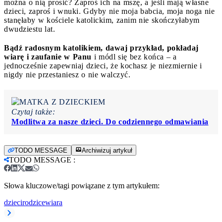
można o nią prosić? Zaproś ich na mszę, a jeśli mają własne
dzieci, zaproś i wnuki. Gdyby nie moja babcia, moja noga nie
stanęłaby w kościele katolickim, zanim nie skończyłabym
dwudziestu lat.
Bądź radosnym katolikiem, dawaj przykład, pokładaj
wiarę i zaufanie w Panu
i módl się bez końca – a
jednocześnie zapewniaj dzieci, że kochasz je niezmiernie i
nigdy nie przestaniesz o nie walczyć.
Czytaj także:
Modlitwa za nasze dzieci. Do codziennego odmawiania
TODO MESSAGE
Archiwizuj artykuł
TODO MESSAGE
:
Słowa kluczowe/tagi powiązane z tym artykułem:
dzieci
rodzice
wiara