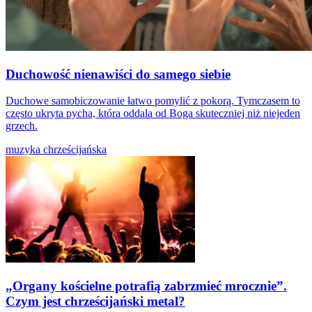
Duchowość nienawiści do samego siebie
Duchowe samobiczowanie łatwo pomylić z pokorą. Tymczasem to
często ukryta pycha, która oddala od Boga skuteczniej niż niejeden
grzech.
muzyka chrześcijańska
„Organy kościelne potrafią zabrzmieć mrocznie”.
Czym jest chrześcijański metal?