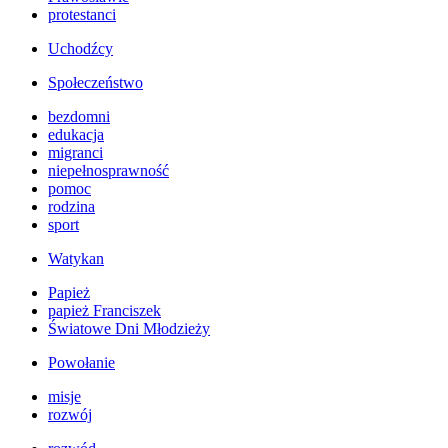
protestanci
Uchodźcy
Społeczeństwo
bezdomni
edukacja
migranci
niepełnosprawność
pomoc
rodzina
sport
Watykan
Papież
papież Franciszek
Światowe Dni Młodzieży
Powołanie
misje
rozwój