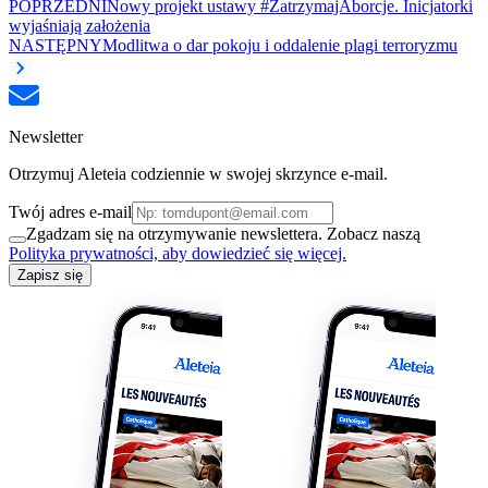
POPRZEDNI
Nowy projekt ustawy #ZatrzymajAborcje. Inicjatorki
wyjaśniają założenia
NASTĘPNY
Modlitwa o dar pokoju i oddalenie plagi terroryzmu
Newsletter
Otrzymuj Aleteia codziennie w swojej skrzynce e-mail.
Twój adres e-mail
Zgadzam się na otrzymywanie newslettera. Zobacz naszą
Polityka prywatności, aby dowiedzieć się więcej.
Zapisz się