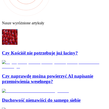
Nasze wyróżnione artykuły
Czy Kościół nie potrzebuje już łaciny?
Czy naprawdę można powierzyć AI napisanie
przemówienia weselnego?
Duchowość nienawiści do samego siebie