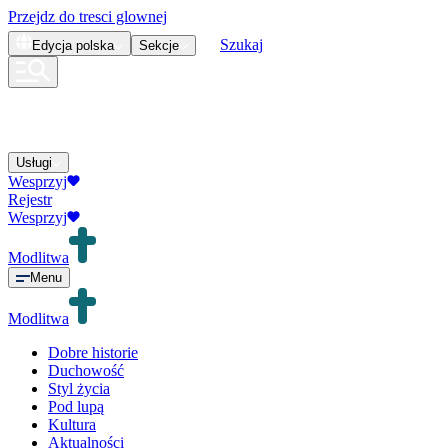
Przejdz do tresci glownej
Szukaj
Edycja
polska
Sekcje
Usługi
Wesprzyj
Rejestr
Wesprzyj
Modlitwa
Menu
Modlitwa
Dobre historie
Duchowość
Styl życia
Pod lupą
Kultura
Aktualności