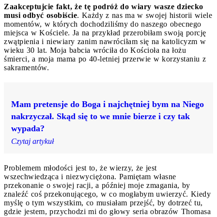
Zaakceptujcie fakt, że tę podróż do wiary wasze dziecko
musi odbyć osobiście
. Każdy z nas ma w swojej historii wiele
momentów, w których dochodziliśmy do naszego obecnego
miejsca w Kościele. Ja na przykład przerobiłam swoją porcję
zwątpienia i niewiary zanim nawróciłam się na katolicyzm w
wieku 30 lat. Moja babcia wróciła do Kościoła na łożu
śmierci, a moja mama po 40-letniej przerwie w korzystaniu z
sakramentów.
Mam pretensje do Boga i najchętniej bym na Niego
nakrzyczał. Skąd się to we mnie bierze i czy tak
wypada?
Czytaj artykuł
Problemem młodości jest to, że wierzy, że jest
wszechwiedząca i niezwyciężona. Pamiętam własne
przekonanie o swojej racji, a później moje zmagania, by
znaleźć coś przekonującego, w co mogłabym uwierzyć. Kiedy
myślę o tym wszystkim, co musiałam przejść, by dotrzeć tu,
gdzie jestem, przychodzi mi do głowy seria obrazów Thomasa