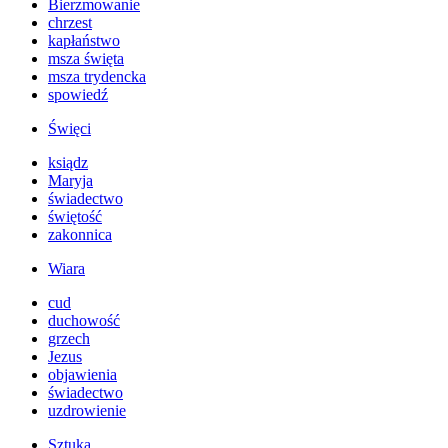
Bierzmowanie
chrzest
kapłaństwo
msza święta
msza trydencka
spowiedź
Święci
ksiądz
Maryja
świadectwo
świętość
zakonnica
Wiara
cud
duchowość
grzech
Jezus
objawienia
świadectwo
uzdrowienie
Sztuka