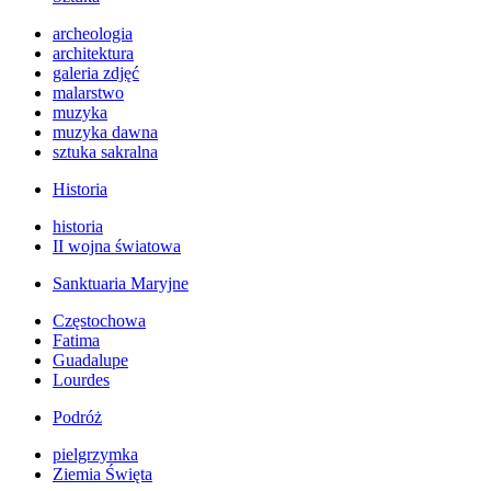
archeologia
architektura
galeria zdjęć
malarstwo
muzyka
muzyka dawna
sztuka sakralna
Historia
historia
II wojna światowa
Sanktuaria Maryjne
Częstochowa
Fatima
Guadalupe
Lourdes
Podróż
pielgrzymka
Ziemia Święta