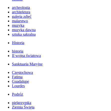
archeologia
architektura
galeria zdjęć
malarstwo
muzyka
muzyka dawna
sztuka sakralna
Historia
historia
II wojna światowa
Sanktuaria Maryjne
Częstochowa
Fatima
Guadalupe
Lourdes
Podróż
pielgrzymka
Ziemia Święta