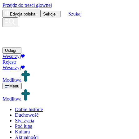
Przejdz do tresci glownej
Szukaj
Edycja
polska
Sekcje
Usługi
Wesprzyj
Rejestr
Wesprzyj
Modlitwa
Menu
Modlitwa
Dobre historie
Duchowość
Styl życia
Pod lupą
Kultura
Aktualności