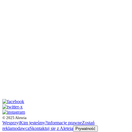
© 2025 Aleteia
Wesprzyj
Kim jesteśmy?
informacje prawne
Zostań
reklamodawcą
Skontaktuj się z Aleteią
Prywatność