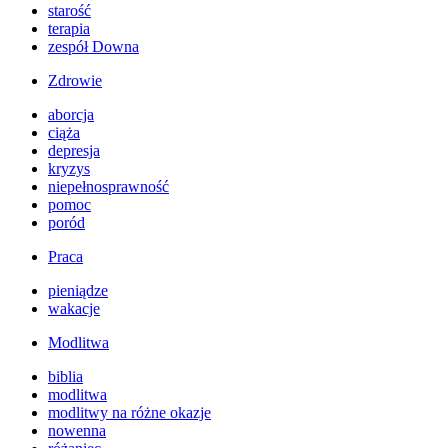
starość
terapia
zespół Downa
Zdrowie
aborcja
ciąża
depresja
kryzys
niepełnosprawność
pomoc
poród
Praca
pieniądze
wakacje
Modlitwa
biblia
modlitwa
modlitwy na różne okazje
nowenna