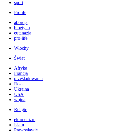
sport
Prolife
aborcja
bioetyka
eutanazja
pro-life
Włochy
Świat
Afryka
Francja
prześladowania
Rosja
Ukraina
USA
wojna
Religie
ekumenizm
Islam
Prawosławie