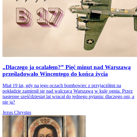
„Dlaczego ja ocalałem?” Pięć minut nad Warszawą
prześladowało Wincentego do końca życia
Miał 19 lat, gdy na jego oczach bombowiec z przyjaciółmi na
pokładzie zamienił się nad walczącą Warszawą w kulę ognia. Przez
następne sześćdziesiąt lat wracał do jednego pytania: dlaczego oni, a
nie ja?
Jezus Chrystus