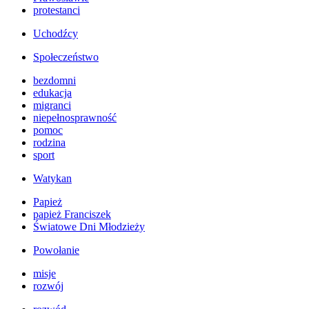
protestanci
Uchodźcy
Społeczeństwo
bezdomni
edukacja
migranci
niepełnosprawność
pomoc
rodzina
sport
Watykan
Papież
papież Franciszek
Światowe Dni Młodzieży
Powołanie
misje
rozwój