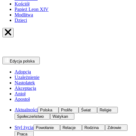
Kościół
Papież Leon XIV
Modlitwa
Dzieci
Edycja
polska
Adopcja
Uzależnienie
Nastolatek
Akceptacja
Anioł
Apostoł
Aktualności
Polska
Prolife
Świat
Religie
Społeczeństwo
Watykan
Styl życia
Powołanie
Relacje
Rodzina
Zdrowie
Praca