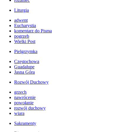
różaniec
Liturgia
adwent
Eucharystia
komentarz do Pisma
pogrzeb
Wielki Post
Pielgrzymka
Częstochowa
Guadalupe
Jasna Góra
Rozwój Duchowy
grzech
nawrócenie
powołanie
rozwój duchowy
wiara
Sakramenty