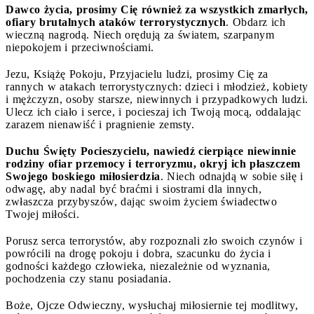
Dawco życia, prosimy Cię również za wszystkich zmarłych,
ofiary brutalnych ataków terrorystycznych
. Obdarz ich
wieczną nagrodą. Niech orędują za światem, szarpanym
niepokojem i przeciwnościami.
Jezu, Książę Pokoju, Przyjacielu ludzi, prosimy Cię za
rannych w atakach terrorystycznych: dzieci i młodzież, kobiety
i mężczyzn, osoby starsze, niewinnych i przypadkowych ludzi.
Ulecz ich ciało i serce, i pocieszaj ich Twoją mocą, oddalając
zarazem nienawiść i pragnienie zemsty.
Duchu Święty Pocieszycielu, nawiedź cierpiące niewinnie
rodziny ofiar przemocy i terroryzmu, okryj ich płaszczem
Swojego boskiego miłosierdzia
. Niech odnajdą w sobie siłę i
odwagę, aby nadal być braćmi i siostrami dla innych,
zwłaszcza przybyszów, dając swoim życiem świadectwo
Twojej miłości.
Porusz serca terrorystów, aby rozpoznali zło swoich czynów i
powrócili na drogę pokoju i dobra, szacunku do życia i
godności każdego człowieka, niezależnie od wyznania,
pochodzenia czy stanu posiadania.
Boże, Ojcze Odwieczny, wysłuchaj miłosiernie tej modlitwy,