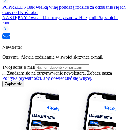
POPRZEDNI
Jak wielką winę ponoszą rodzice za oddalanie się ich
dzieci od Kościoła?
NASTĘPNY
Dwa ataki terrorystyczne w Hiszpanii. Są zabici i
ranni
Newsletter
Otrzymuj Aleteia codziennie w swojej skrzynce e-mail.
Twój adres e-mail
Zgadzam się na otrzymywanie newslettera. Zobacz naszą
Polityka prywatności, aby dowiedzieć się więcej.
Zapisz się