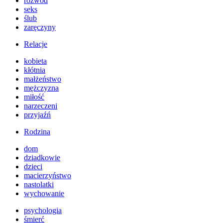
rozwód
seks
ślub
zaręczyny
Relacje
kobieta
kłótnia
małżeństwo
mężczyzna
miłość
narzeczeni
przyjaźń
Rodzina
dom
dziadkowie
dzieci
macierzyństwo
nastolatki
wychowanie
psychologia
śmierć