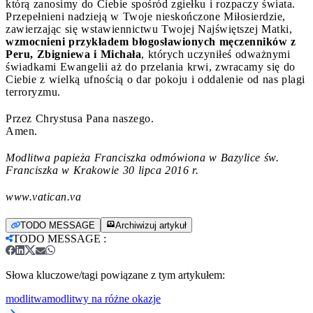
którą zanosimy do Ciebie spośród zgiełku i rozpaczy świata.
Przepełnieni nadzieją w Twoje nieskończone Miłosierdzie,
zawierzając się wstawiennictwu Twojej Najświętszej Matki,
wzmocnieni przykładem błogosławionych męczenników z
Peru, Zbigniewa i Michała
, których uczyniłeś odważnymi
świadkami Ewangelii aż do przelania krwi, zwracamy się do
Ciebie z wielką ufnością o dar pokoju i oddalenie od nas plagi
terroryzmu.
Przez Chrystusa Pana naszego.
Amen.
Modlitwa papieża Franciszka odmówiona w Bazylice św.
Franciszka w Krakowie 30 lipca 2016 r.
www.vatican.va
TODO MESSAGE
Archiwizuj artykuł
TODO MESSAGE
:
Słowa kluczowe/tagi powiązane z tym artykułem:
modlitwa
modlitwy na różne okazje