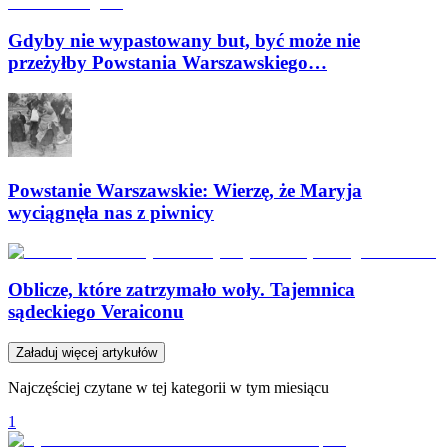
Gdyby nie wypastowany but, być może nie
przeżyłby Powstania Warszawskiego…
Powstanie Warszawskie: Wierzę, że Maryja
wyciągnęła nas z piwnicy
Oblicze, które zatrzymało woły. Tajemnica
sądeckiego Veraiconu
Załaduj więcej artykułów
Najczęściej czytane w tej kategorii w tym miesiącu
1