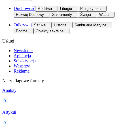
Duchowość
Modlitwa
Liturgia
Pielgrzymka
Rozwój Duchowy
Sakramenty
Święci
Wiara
Odkrywaj
Sztuka
Historia
Sanktuaria Maryjne
Podróż
Obiekty sakralne
Usługi
Newsletter
Aplikacja
Subskrypcja
Wesprzyj
Reklama
Nasze flagowe formaty
Analizy
Artykuł