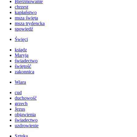
Bierzmowanie
chrzest
kapłaństwo
msza święta
msza trydencka
spowiedź
Święci
ksiądz
Maryja
świadectwo
świętość
zakonnica
Wiara
cud
duchowość
grzech
Jezus
objawienia
świadectwo
uzdrowienie
Sztuka