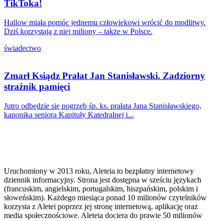
TikToka!
Hallow miała pomóc jednemu człowiekowi wrócić do modlitwy.
Dziś korzystają z niej miliony – także w Polsce.
świadectwo
Zmarł Ksiądz Prałat Jan Stanisławski. Zadziorny
strażnik pamięci
Jutro odbędzie się pogrzeb śp. ks. prałata Jana Stanisławskiego,
kanonika seniora Kapituły Katedralnej i...
Uruchomiony w 2013 roku, Aleteia to bezpłatny internetowy
dziennik informacyjny. Strona jest dostępna w sześciu językach
(francuskim, angielskim, portugalskim, hiszpańskim, polskim i
słoweńskim). Każdego miesiąca ponad 10 milionów czytelników
korzysta z Aletei poprzez jej stronę internetową, aplikację oraz
media społecznościowe. Aleteia dociera do prawie 50 milionów