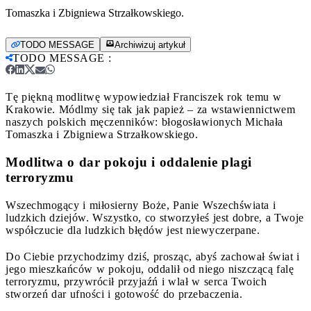
Tomaszka i Zbigniewa Strzałkowskiego.
TODO MESSAGE
Archiwizuj artykuł
TODO MESSAGE
:
Tę piękną modlitwę wypowiedział Franciszek rok temu w
Krakowie. Módlmy się tak jak papież – za wstawiennictwem
naszych polskich męczenników: błogosławionych Michała
Tomaszka i Zbigniewa Strzałkowskiego.
Modlitwa o dar pokoju i oddalenie plagi
terroryzmu
Wszechmogący i miłosierny Boże, Panie Wszechświata i
ludzkich dziejów. Wszystko, co stworzyłeś jest dobre, a Twoje
współczucie dla ludzkich błędów jest niewyczerpane.
Do Ciebie przychodzimy dziś, prosząc, abyś zachował świat i
jego mieszkańców w pokoju, oddalił od niego niszczącą falę
terroryzmu, przywrócił przyjaźń i wlał w serca Twoich
stworzeń dar ufności i gotowość do przebaczenia.