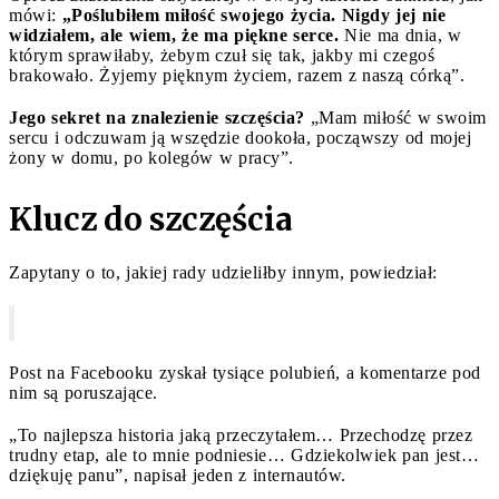
mówi:
„Poślubiłem miłość swojego życia. Nigdy jej nie
widziałem, ale wiem, że ma piękne serce.
Nie ma dnia, w
którym sprawiłaby, żebym czuł się tak, jakby mi czegoś
brakowało. Żyjemy pięknym życiem, razem z naszą córką”.
Jego sekret na znalezienie szczęścia?
„Mam miłość w swoim
sercu i odczuwam ją wszędzie dookoła, począwszy od mojej
żony w domu, po kolegów w pracy”.
Klucz do szczęścia
Zapytany o to, jakiej rady udzieliłby innym, powiedział:
Post na Facebooku zyskał tysiące polubień, a komentarze pod
nim są poruszające.
„To najlepsza historia jaką przeczytałem… Przechodzę przez
trudny etap, ale to mnie podniesie… Gdziekolwiek pan jest…
dziękuję panu”, napisał jeden z internautów.