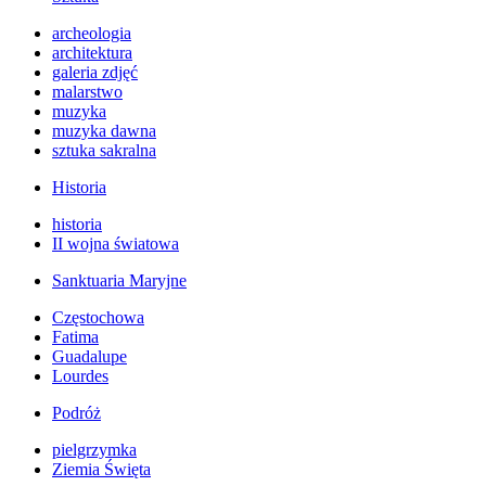
archeologia
architektura
galeria zdjęć
malarstwo
muzyka
muzyka dawna
sztuka sakralna
Historia
historia
II wojna światowa
Sanktuaria Maryjne
Częstochowa
Fatima
Guadalupe
Lourdes
Podróż
pielgrzymka
Ziemia Święta