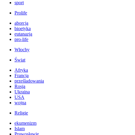
sport
Prolife
aborcja
bioetyka
eutanazja
pro-life
Włochy
Świat
Afryka
Francja
prześladowania
Rosja
Ukraina
USA
wojna
Religie
ekumenizm
Islam
Prawosławie