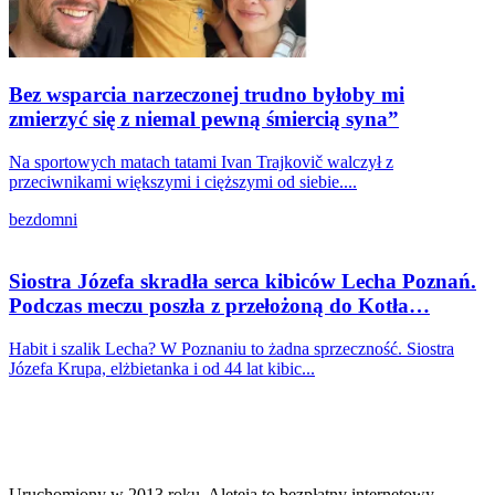
Bez wsparcia narzeczonej trudno byłoby mi
zmierzyć się z niemal pewną śmiercią syna”
Na sportowych matach tatami Ivan Trajkovič walczył z
przeciwnikami większymi i cięższymi od siebie....
bezdomni
Siostra Józefa skradła serca kibiców Lecha Poznań.
Podczas meczu poszła z przełożoną do Kotła…
Habit i szalik Lecha? W Poznaniu to żadna sprzeczność. Siostra
Józefa Krupa, elżbietanka i od 44 lat kibic...
Uruchomiony w 2013 roku, Aleteia to bezpłatny internetowy