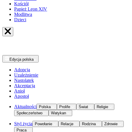
Kościół
Papież Leon XIV
Modlitwa
Dzieci
Edycja
polska
Adopcja
Uzależnienie
Nastolatek
Akceptacja
Anioł
Apostoł
Aktualności
Polska
Prolife
Świat
Religie
Społeczeństwo
Watykan
Styl życia
Powołanie
Relacje
Rodzina
Zdrowie
Praca