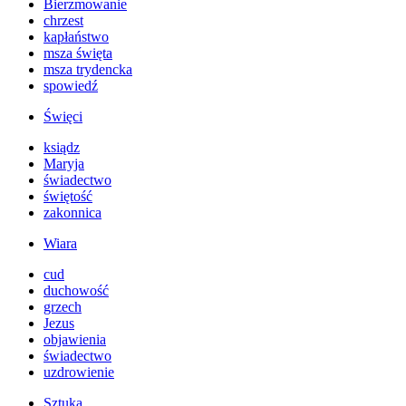
Bierzmowanie
chrzest
kapłaństwo
msza święta
msza trydencka
spowiedź
Święci
ksiądz
Maryja
świadectwo
świętość
zakonnica
Wiara
cud
duchowość
grzech
Jezus
objawienia
świadectwo
uzdrowienie
Sztuka