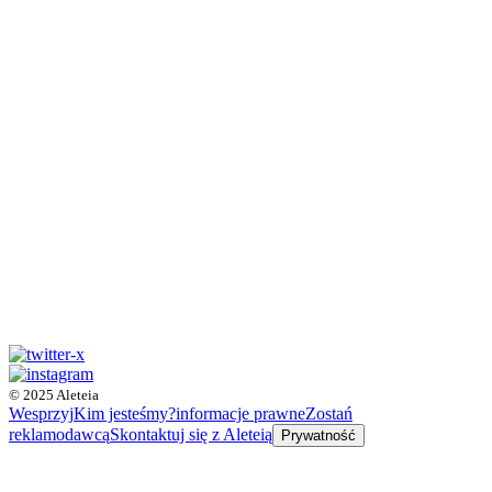
© 2025 Aleteia
Wesprzyj
Kim jesteśmy?
informacje prawne
Zostań
reklamodawcą
Skontaktuj się z Aleteią
Prywatność