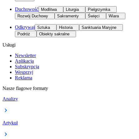
Duchowość
Modlitwa
Liturgia
Pielgrzymka
Rozwój Duchowy
Sakramenty
Święci
Wiara
Odkrywaj
Sztuka
Historia
Sanktuaria Maryjne
Podróż
Obiekty sakralne
Usługi
Newsletter
Aplikacja
Subskrypcja
Wesprzyj
Reklama
Nasze flagowe formaty
Analizy
Artykuł