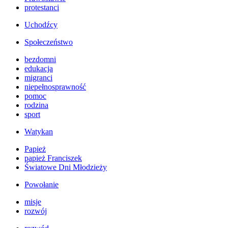
protestanci
Uchodźcy
Społeczeństwo
bezdomni
edukacja
migranci
niepełnosprawność
pomoc
rodzina
sport
Watykan
Papież
papież Franciszek
Światowe Dni Młodzieży
Powołanie
misje
rozwój