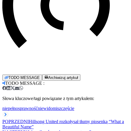
TODO MESSAGE
Archiwizuj artykuł
TODO MESSAGE
:
Słowa kluczowe/tagi powiązane z tym artykułem:
niepełnosprawność
niewidomi
szczęście
POPRZEDNI
Hillsong United rozkołysał tłumy piosenką “What a
Beautiful Name”