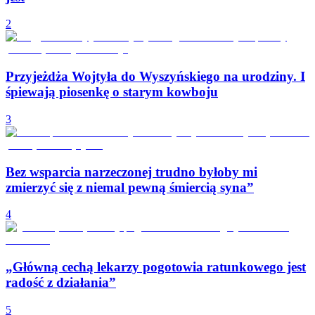
2
Przyjeżdża Wojtyła do Wyszyńskiego na urodziny. I
śpiewają piosenkę o starym kowboju
3
Bez wsparcia narzeczonej trudno byłoby mi
zmierzyć się z niemal pewną śmiercią syna”
4
„Główną cechą lekarzy pogotowia ratunkowego jest
radość z działania”
5