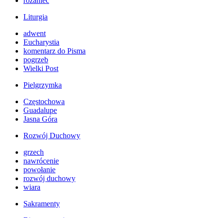
różaniec
Liturgia
adwent
Eucharystia
komentarz do Pisma
pogrzeb
Wielki Post
Pielgrzymka
Częstochowa
Guadalupe
Jasna Góra
Rozwój Duchowy
grzech
nawrócenie
powołanie
rozwój duchowy
wiara
Sakramenty