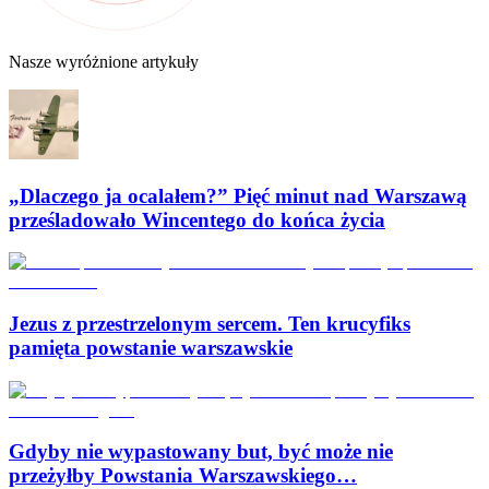
Nasze wyróżnione artykuły
„Dlaczego ja ocalałem?” Pięć minut nad Warszawą
prześladowało Wincentego do końca życia
Jezus z przestrzelonym sercem. Ten krucyfiks
pamięta powstanie warszawskie
Gdyby nie wypastowany but, być może nie
przeżyłby Powstania Warszawskiego…