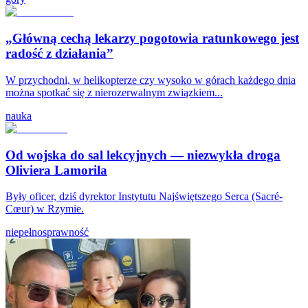
„Główną cechą lekarzy pogotowia ratunkowego jest
radość z działania”
W przychodni, w helikopterze czy wysoko w górach każdego dnia
można spotkać się z nierozerwalnym związkiem...
nauka
Od wojska do sal lekcyjnych — niezwykła droga
Oliviera Lamorila
Były oficer, dziś dyrektor Instytutu Najświętszego Serca (Sacré-
Cœur) w Rzymie.
niepełnosprawność