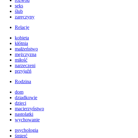
rozwód
seks
ślub
zaręczyny
Relacje
kobieta
kłótnia
małżeństwo
mężczyzna
miłość
narzeczeni
przyjaźń
Rodzina
dom
dziadkowie
dzieci
macierzyństwo
nastolatki
wychowanie
psychologia
śmierć