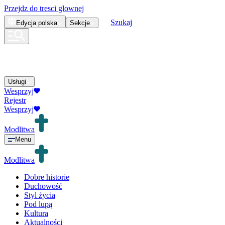
Przejdz do tresci glownej
Szukaj
Edycja
polska
Sekcje
Usługi
Wesprzyj
Rejestr
Wesprzyj
Modlitwa
Menu
Modlitwa
Dobre historie
Duchowość
Styl życia
Pod lupą
Kultura
Aktualności