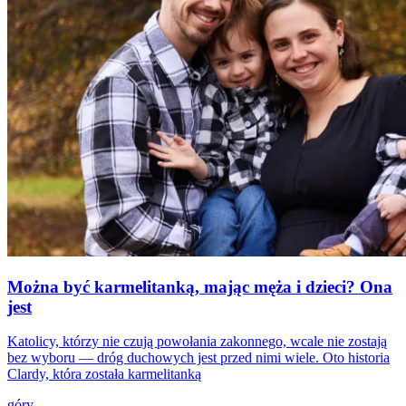
Można być karmelitanką, mając męża i dzieci? Ona
jest
Katolicy, którzy nie czują powołania zakonnego, wcale nie zostają
bez wyboru — dróg duchowych jest przed nimi wiele. Oto historia
Clardy, która została karmelitanką
góry