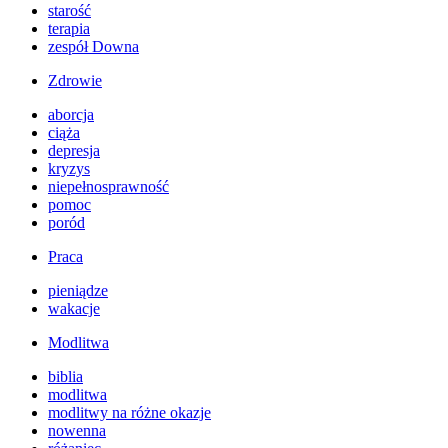
starość
terapia
zespół Downa
Zdrowie
aborcja
ciąża
depresja
kryzys
niepełnosprawność
pomoc
poród
Praca
pieniądze
wakacje
Modlitwa
biblia
modlitwa
modlitwy na różne okazje
nowenna