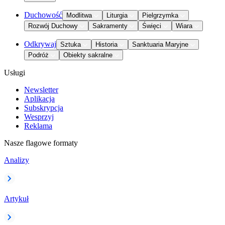
Duchowość
Modlitwa
Liturgia
Pielgrzymka
Rozwój Duchowy
Sakramenty
Święci
Wiara
Odkrywaj
Sztuka
Historia
Sanktuaria Maryjne
Podróż
Obiekty sakralne
Usługi
Newsletter
Aplikacja
Subskrypcja
Wesprzyj
Reklama
Nasze flagowe formaty
Analizy
Artykuł