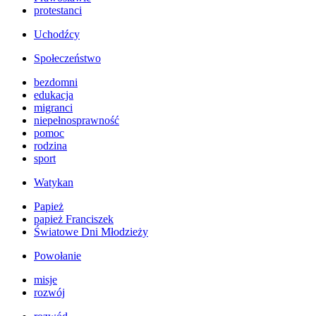
protestanci
Uchodźcy
Społeczeństwo
bezdomni
edukacja
migranci
niepełnosprawność
pomoc
rodzina
sport
Watykan
Papież
papież Franciszek
Światowe Dni Młodzieży
Powołanie
misje
rozwój