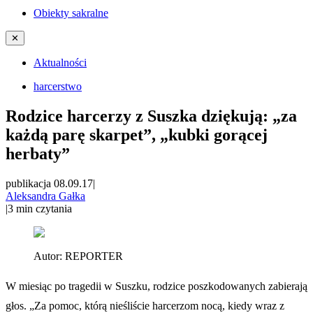
Obiekty sakralne
✕
Aktualności
harcerstwo
Rodzice harcerzy z Suszka dziękują: „za
każdą parę skarpet”, „kubki gorącej
herbaty”
publikacja 08.09.17
|
Aleksandra Gałka
|
3
min czytania
Autor:
REPORTER
W miesiąc po tragedii w Suszku, rodzice poszkodowanych zabierają
głos. „Za pomoc, którą nieśliście harcerzom nocą, kiedy wraz z