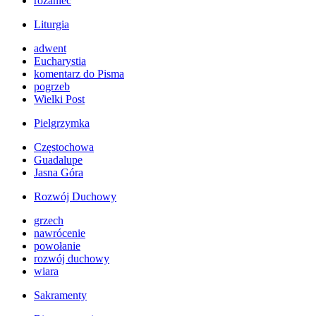
różaniec
Liturgia
adwent
Eucharystia
komentarz do Pisma
pogrzeb
Wielki Post
Pielgrzymka
Częstochowa
Guadalupe
Jasna Góra
Rozwój Duchowy
grzech
nawrócenie
powołanie
rozwój duchowy
wiara
Sakramenty