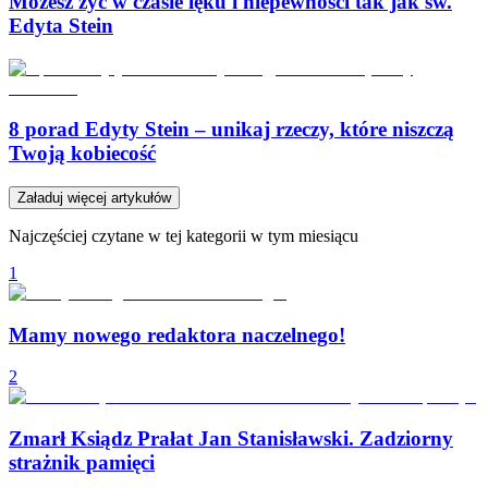
Możesz żyć w czasie lęku i niepewności tak jak św.
Edyta Stein
8 porad Edyty Stein – unikaj rzeczy, które niszczą
Twoją kobiecość
Załaduj więcej artykułów
Najczęściej czytane w tej kategorii w tym miesiącu
1
Mamy nowego redaktora naczelnego!
2
Zmarł Ksiądz Prałat Jan Stanisławski. Zadziorny
strażnik pamięci