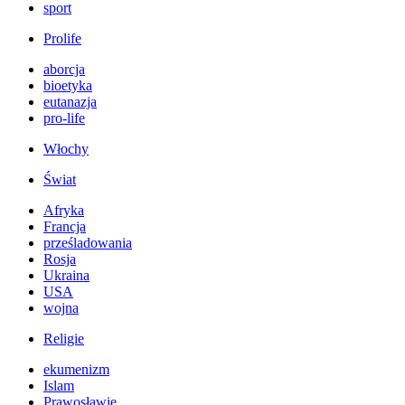
sport
Prolife
aborcja
bioetyka
eutanazja
pro-life
Włochy
Świat
Afryka
Francja
prześladowania
Rosja
Ukraina
USA
wojna
Religie
ekumenizm
Islam
Prawosławie