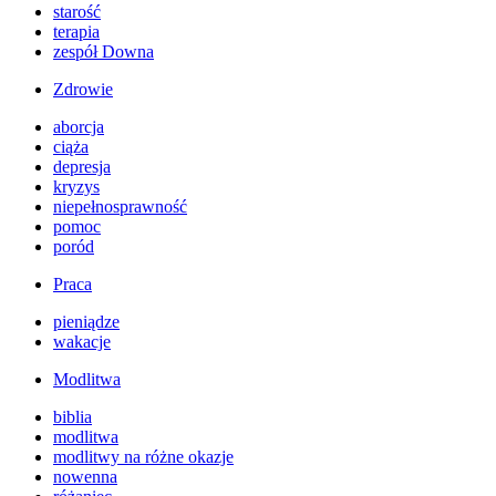
starość
terapia
zespół Downa
Zdrowie
aborcja
ciąża
depresja
kryzys
niepełnosprawność
pomoc
poród
Praca
pieniądze
wakacje
Modlitwa
biblia
modlitwa
modlitwy na różne okazje
nowenna