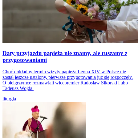
Daty przyjazdu papieża nie znamy, ale ruszamy z
przygotowaniami
Choć dokładny termin wizyty papieża Leona XIV w Polsce nie
został jeszcze ustalony, pierwsze przygotowania już się rozpoczęły.
O pielgrzymce rozmawiali wicepremier Radosław Sikorski i abp
Tadeusz Wojda.
liturgia