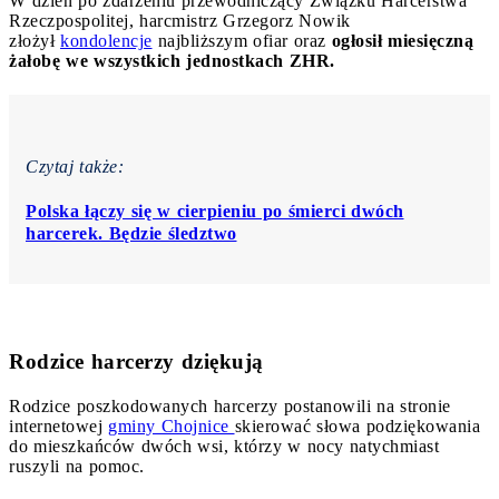
W dzień po zdarzeniu przewodniczący Związku Harcerstwa
Rzeczpospolitej, harcmistrz Grzegorz Nowik
złożył
kondolencje
najbliższym ofiar oraz
ogłosił miesięczną
żałobę we wszystkich jednostkach ZHR.
Czytaj także:
Polska łączy się w cierpieniu po śmierci dwóch
harcerek. Będzie śledztwo
Rodzice harcerzy dziękują
Rodzice poszkodowanych harcerzy postanowili na stronie
internetowej
gminy Chojnice
skierować słowa podziękowania
do mieszkańców dwóch wsi, którzy w nocy natychmiast
ruszyli na pomoc.