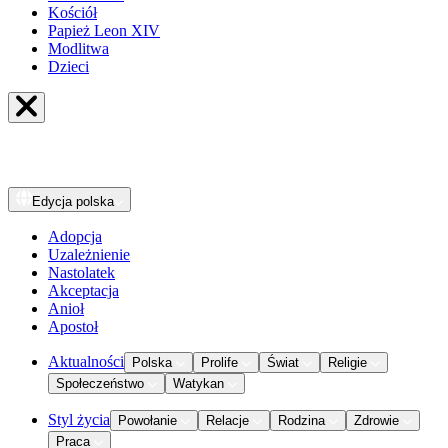
Kościół
Papież Leon XIV
Modlitwa
Dzieci
Edycja
polska
Adopcja
Uzależnienie
Nastolatek
Akceptacja
Anioł
Apostoł
Aktualności
Polska
Prolife
Świat
Religie
Społeczeństwo
Watykan
Styl życia
Powołanie
Relacje
Rodzina
Zdrowie
Praca