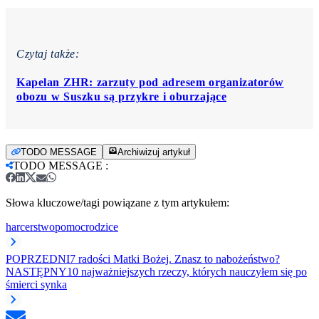
Czytaj także:
Kapelan ZHR: zarzuty pod adresem organizatorów
obozu w Suszku są przykre i oburzające
TODO MESSAGE
Archiwizuj artykuł
TODO MESSAGE
:
Słowa kluczowe/tagi powiązane z tym artykułem:
harcerstwo
pomoc
rodzice
POPRZEDNI
7 radości Matki Bożej. Znasz to nabożeństwo?
NASTĘPNY
10 najważniejszych rzeczy, których nauczyłem się po
śmierci synka