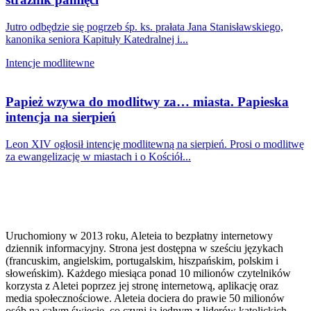
Jutro odbędzie się pogrzeb śp. ks. prałata Jana Stanisławskiego,
kanonika seniora Kapituły Katedralnej i...
Intencje modlitewne
Papież wzywa do modlitwy za… miasta. Papieska
intencja na sierpień
Leon XIV ogłosił intencję modlitewną na sierpień. Prosi o modlitwę
za ewangelizację w miastach i o Kościół...
Uruchomiony w 2013 roku, Aleteia to bezpłatny internetowy
dziennik informacyjny. Strona jest dostępna w sześciu językach
(francuskim, angielskim, portugalskim, hiszpańskim, polskim i
słoweńskim). Każdego miesiąca ponad 10 milionów czytelników
korzysta z Aletei poprzez jej stronę internetową, aplikację oraz
media społecznościowe. Aleteia dociera do prawie 50 milionów
osób na całym świecie, co czyni ją jednym z liderów katolickich