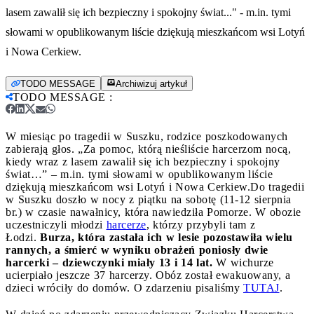
lasem zawalił się ich bezpieczny i spokojny świat..." - m.in. tymi
słowami w opublikowanym liście dziękują mieszkańcom wsi Lotyń
i Nowa Cerkiew.
TODO MESSAGE
Archiwizuj artykuł
TODO MESSAGE
:
W miesiąc po tragedii w Suszku, rodzice poszkodowanych
zabierają głos. „Za pomoc, którą nieśliście harcerzom nocą,
kiedy wraz z lasem zawalił się ich bezpieczny i spokojny
świat…” – m.in. tymi słowami w opublikowanym liście
dziękują mieszkańcom wsi Lotyń i Nowa Cerkiew.
Do tragedii
w Suszku doszło w nocy z piątku na sobotę (11-12 sierpnia
br.) w czasie nawałnicy, która nawiedziła Pomorze. W obozie
uczestniczyli młodzi
harcerze
, którzy przybyli tam z
Łodzi.
Burza, która zastała ich w lesie pozostawiła wielu
rannych, a śmierć w wyniku obrażeń poniosły dwie
harcerki – dziewczynki miały 13 i 14 lat.
W wichurze
ucierpiało jeszcze 37 harcerzy. Obóz został ewakuowany, a
dzieci wróciły do domów. O zdarzeniu pisaliśmy
TUTAJ
.