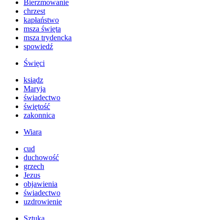
Bierzmowanie
chrzest
kapłaństwo
msza święta
msza trydencka
spowiedź
Święci
ksiądz
Maryja
świadectwo
świętość
zakonnica
Wiara
cud
duchowość
grzech
Jezus
objawienia
świadectwo
uzdrowienie
Sztuka