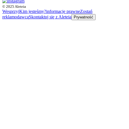
© 2025 Aleteia
Wesprzyj
Kim jesteśmy?
informacje prawne
Zostań
reklamodawcą
Skontaktuj się z Aleteią
Prywatność