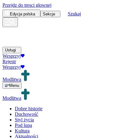
Przejdz do tresci glownej
Szukaj
Edycja
polska
Sekcje
Usługi
Wesprzyj
Rejestr
Wesprzyj
Modlitwa
Menu
Modlitwa
Dobre historie
Duchowość
Styl życia
Pod lupą
Kultura
Aktualności