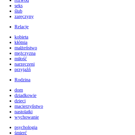
rozwód
seks
ślub
zaręczyny
Relacje
kobieta
kłótnia
małżeństwo
mężczyzna
miłość
narzeczeni
przyjaźń
Rodzina
dom
dziadkowie
dzieci
macierzyństwo
nastolatki
wychowanie
psychologia
śmierć