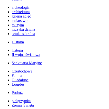
archeologia
architektura
galeria zdjęć
malarstwo
muzyka
muzyka dawna
sztuka sakralna
Historia
historia
II wojna światowa
Sanktuaria Maryjne
Częstochowa
Fatima
Guadalupe
Lourdes
Podróż
pielgrzymka
Ziemia Święta