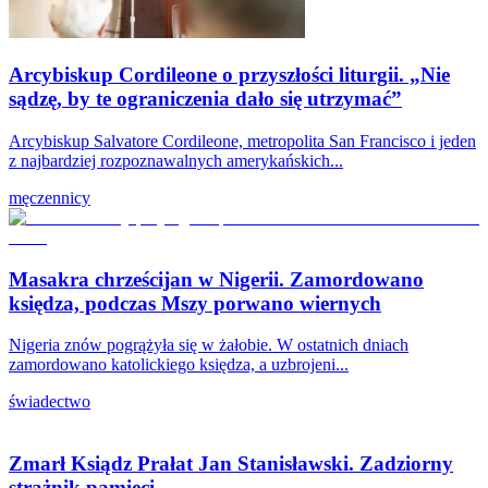
Arcybiskup Cordileone o przyszłości liturgii. „Nie
sądzę, by te ograniczenia dało się utrzymać”
Arcybiskup Salvatore Cordileone, metropolita San Francisco i jeden
z najbardziej rozpoznawalnych amerykańskich...
męczennicy
Masakra chrześcijan w Nigerii. Zamordowano
księdza, podczas Mszy porwano wiernych
Nigeria znów pogrążyła się w żałobie. W ostatnich dniach
zamordowano katolickiego księdza, a uzbrojeni...
świadectwo
Zmarł Ksiądz Prałat Jan Stanisławski. Zadziorny
strażnik pamięci