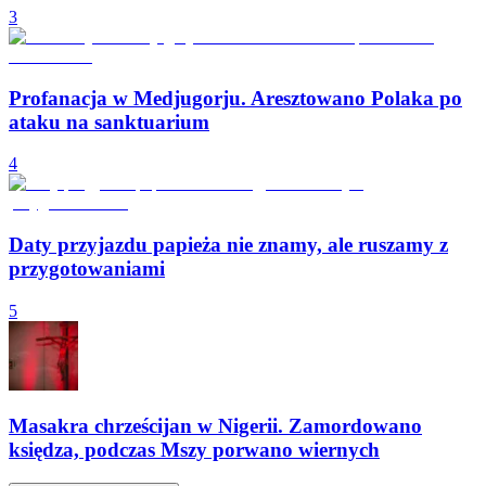
3
Profanacja w Medjugorju. Aresztowano Polaka po
ataku na sanktuarium
4
Daty przyjazdu papieża nie znamy, ale ruszamy z
przygotowaniami
5
Masakra chrześcijan w Nigerii. Zamordowano
księdza, podczas Mszy porwano wiernych