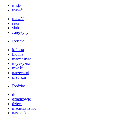
misje
rozwój
rozwód
seks
ślub
zaręczyny
Relacje
kobieta
kłótnia
małżeństwo
mężczyzna
miłość
narzeczeni
przyjaźń
Rodzina
dom
dziadkowie
dzieci
macierzyństwo
nastolatki