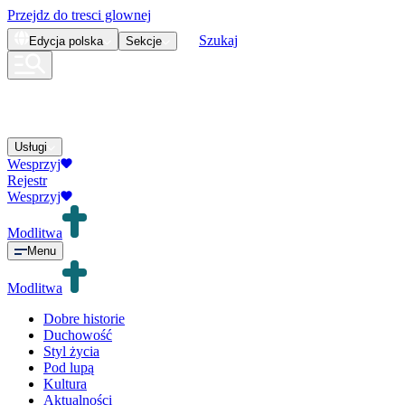
Przejdz do tresci glownej
Szukaj
Edycja
polska
Sekcje
Usługi
Wesprzyj
Rejestr
Wesprzyj
Modlitwa
Menu
Modlitwa
Dobre historie
Duchowość
Styl życia
Pod lupą
Kultura
Aktualności