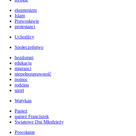
ekumenizm
Islam
Prawosławie
protestanci
Uchodźcy
Społeczeństwo
bezdomni
edukacja
migranci
niepełnosprawność
pomoc
rodzina
sport
Watykan
Papież
papież Franciszek
Światowe Dni Młodzieży
Powołanie