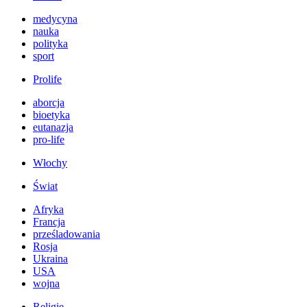
medycyna
nauka
polityka
sport
Prolife
aborcja
bioetyka
eutanazja
pro-life
Włochy
Świat
Afryka
Francja
prześladowania
Rosja
Ukraina
USA
wojna
Religie