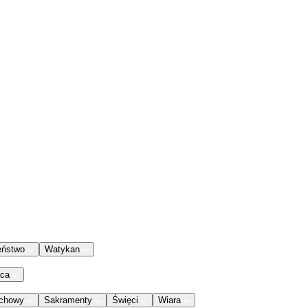
eństwo
Watykan
aca
chowy
Sakramenty
Święci
Wiara