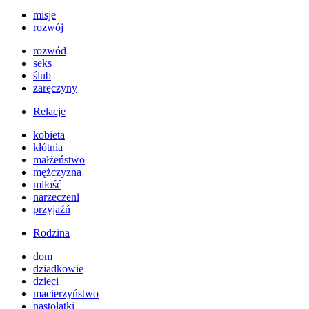
misje
rozwój
rozwód
seks
ślub
zaręczyny
Relacje
kobieta
kłótnia
małżeństwo
mężczyzna
miłość
narzeczeni
przyjaźń
Rodzina
dom
dziadkowie
dzieci
macierzyństwo
nastolatki