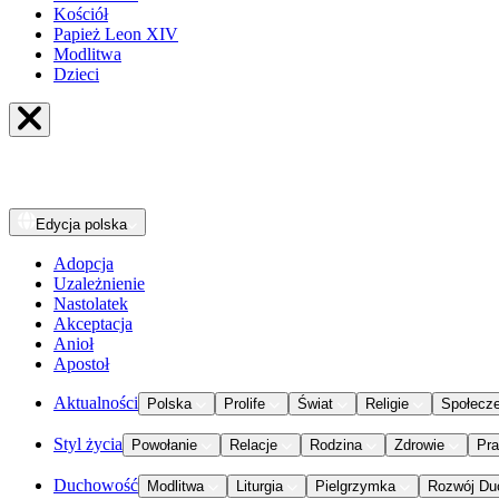
Kościół
Papież Leon XIV
Modlitwa
Dzieci
Edycja
polska
Adopcja
Uzależnienie
Nastolatek
Akceptacja
Anioł
Apostoł
Aktualności
Polska
Prolife
Świat
Religie
Społecz
Styl życia
Powołanie
Relacje
Rodzina
Zdrowie
Pr
Duchowość
Modlitwa
Liturgia
Pielgrzymka
Rozwój Du