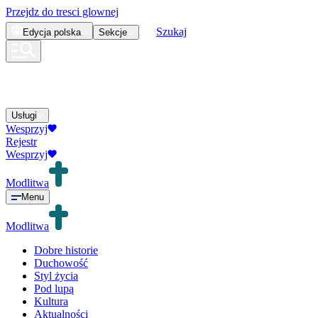
Przejdz do tresci glownej
Szukaj
Edycja
polska
Sekcje
Usługi
Wesprzyj
Rejestr
Wesprzyj
Modlitwa
Menu
Modlitwa
Dobre historie
Duchowość
Styl życia
Pod lupą
Kultura
Aktualności