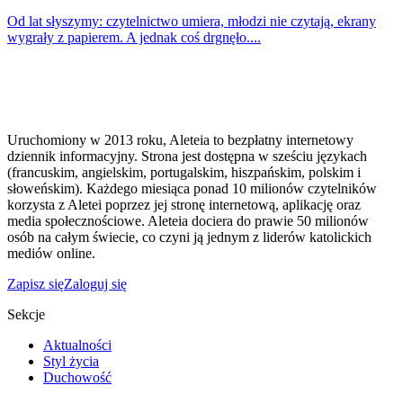
Od lat słyszymy: czytelnictwo umiera, młodzi nie czytają, ekrany
wygrały z papierem. A jednak coś drgnęło....
Uruchomiony w 2013 roku, Aleteia to bezpłatny internetowy
dziennik informacyjny. Strona jest dostępna w sześciu językach
(francuskim, angielskim, portugalskim, hiszpańskim, polskim i
słoweńskim). Każdego miesiąca ponad 10 milionów czytelników
korzysta z Aletei poprzez jej stronę internetową, aplikację oraz
media społecznościowe. Aleteia dociera do prawie 50 milionów
osób na całym świecie, co czyni ją jednym z liderów katolickich
mediów online.
Zapisz się
Zaloguj się
Sekcje
Aktualności
Styl życia
Duchowość