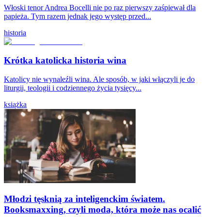
Włoski tenor Andrea Bocelli nie po raz pierwszy zaśpiewał dla
papieża. Tym razem jednak jego występ przed...
historia
Krótka katolicka historia wina
Katolicy nie wynaleźli wina. Ale sposób, w jaki włączyli je do
liturgii, teologii i codziennego życia tysięcy...
książka
Młodzi tęsknią za inteligenckim światem.
Booksmaxxing, czyli moda, która może nas ocalić