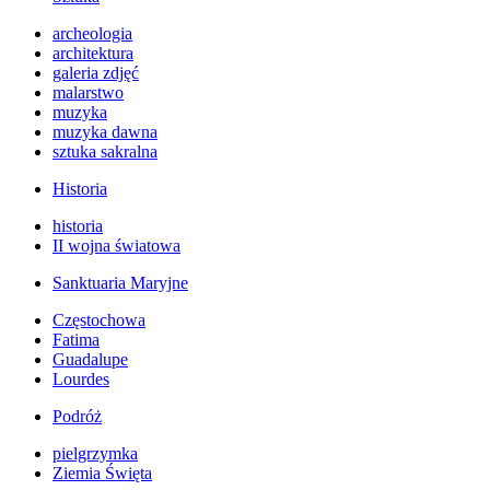
archeologia
architektura
galeria zdjęć
malarstwo
muzyka
muzyka dawna
sztuka sakralna
Historia
historia
II wojna światowa
Sanktuaria Maryjne
Częstochowa
Fatima
Guadalupe
Lourdes
Podróż
pielgrzymka
Ziemia Święta