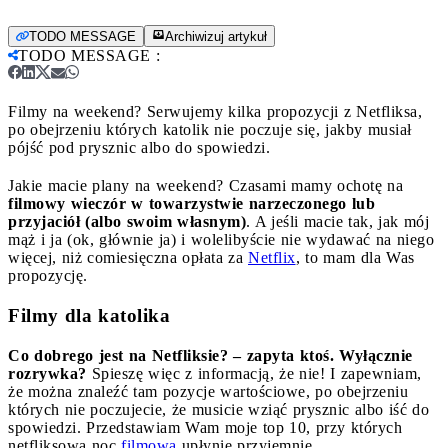
TODO MESSAGE
Archiwizuj artykuł
TODO MESSAGE
:
Filmy na weekend? Serwujemy kilka propozycji z Netfliksa,
po obejrzeniu których katolik nie poczuje się, jakby musiał
pójść pod prysznic albo do spowiedzi.
Jakie macie plany na weekend? Czasami mamy ochotę na
filmowy wieczór w towarzystwie narzeczonego lub
przyjaciół (albo swoim własnym)
. A jeśli macie tak, jak mój
mąż i ja (ok, głównie ja) i wolelibyście nie wydawać na niego
więcej, niż comiesięczna opłata za
Netflix
, to mam dla Was
propozycję.
Filmy dla katolika
Co dobrego jest na Netfliksie? – zapyta ktoś. Wyłącznie
rozrywka?
Spieszę więc z informacją, że nie! I zapewniam,
że można znaleźć tam pozycje wartościowe, po obejrzeniu
których nie poczujecie, że musicie wziąć prysznic albo iść do
spowiedzi. Przedstawiam Wam moje top 10, przy których
netfliksowa noc
filmowa
upłynie przyjemnie.