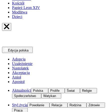
Kościół
Papież Leon XIV
Modlitwa
Dzieci
Edycja
polska
Adopcja
Uzależnienie
Nastolatek
Akceptacja
Anioł
Apostoł
Aktualności
Polska
Prolife
Świat
Religie
Społeczeństwo
Watykan
Styl życia
Powołanie
Relacje
Rodzina
Zdrowie
Praca