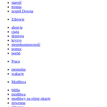
starość
terapia
zespół Downa
Zdrowie
aborcja
ciąża
depresja
kryzys
niepełnosprawność
pomoc
poród
Praca
pieniądze
wakacje
Modlitwa
biblia
modlitwa
modlitwy na różne okazje
nowenna