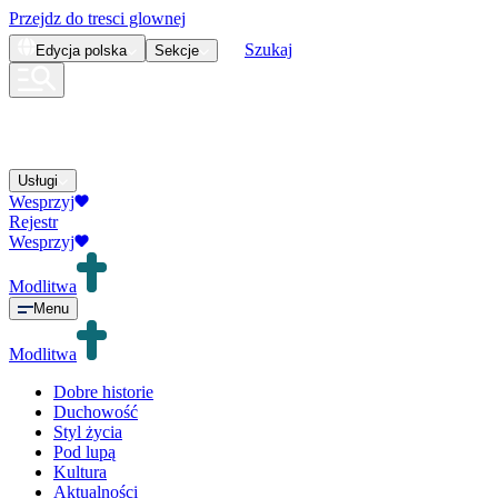
Przejdz do tresci glownej
Szukaj
Edycja
polska
Sekcje
Usługi
Wesprzyj
Rejestr
Wesprzyj
Modlitwa
Menu
Modlitwa
Dobre historie
Duchowość
Styl życia
Pod lupą
Kultura
Aktualności