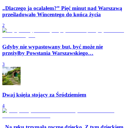
„Dlaczego ja ocalałem?” Pięć minut nad Warszawą
prześladowało Wincentego do końca życia
2
Gdyby nie wypastowany but, być może nie
przeżyłby Powstania Warszawskiego…
3
Dwaj księża stojący za Śródziemiem
4
„Na ręku trzymała roczne dziecko. Z tym dzieckiem