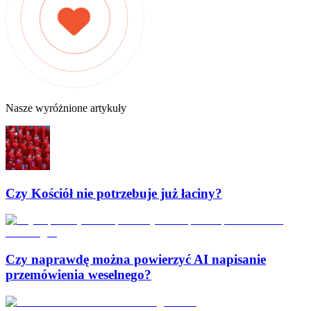
Nasze wyróżnione artykuły
Czy Kościół nie potrzebuje już łaciny?
Czy naprawdę można powierzyć AI napisanie
przemówienia weselnego?