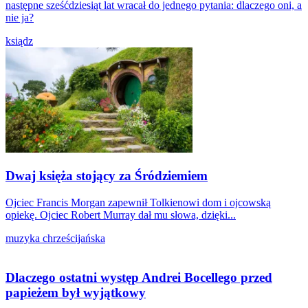
następne sześćdziesiąt lat wracał do jednego pytania: dlaczego oni, a
nie ja?
ksiądz
Dwaj księża stojący za Śródziemiem
Ojciec Francis Morgan zapewnił Tolkienowi dom i ojcowską
opiekę. Ojciec Robert Murray dał mu słowa, dzięki...
muzyka chrześcijańska
Dlaczego ostatni występ Andrei Bocellego przed
papieżem był wyjątkowy