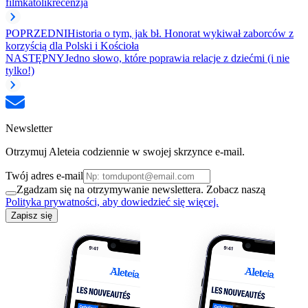
film
katolik
recenzja
POPRZEDNI
Historia o tym, jak bł. Honorat wykiwał zaborców z
korzyścią dla Polski i Kościoła
NASTĘPNY
Jedno słowo, które poprawia relacje z dziećmi (i nie
tylko!)
Newsletter
Otrzymuj Aleteia codziennie w swojej skrzynce e-mail.
Twój adres e-mail
Zgadzam się na otrzymywanie newslettera. Zobacz naszą
Polityka prywatności, aby dowiedzieć się więcej.
Zapisz się