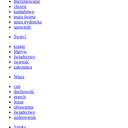
Bierzmowanie
chrzest
kapłaństwo
msza święta
msza trydencka
spowiedź
Święci
ksiądz
Maryja
świadectwo
świętość
zakonnica
Wiara
cud
duchowość
grzech
Jezus
objawienia
świadectwo
uzdrowienie
Sztuka