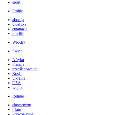
sport
Prolife
aborcja
bioetyka
eutanazja
pro-life
Włochy
Świat
Afryka
Francja
prześladowania
Rosja
Ukraina
USA
wojna
Religie
ekumenizm
Islam
Prawosławie