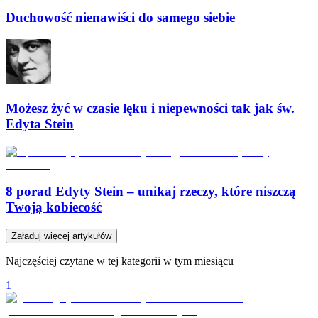
Duchowość nienawiści do samego siebie
Możesz żyć w czasie lęku i niepewności tak jak św.
Edyta Stein
8 porad Edyty Stein – unikaj rzeczy, które niszczą
Twoją kobiecość
Załaduj więcej artykułów
Najczęściej czytane w tej kategorii w tym miesiącu
1