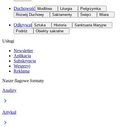
Duchowość
Modlitwa
Liturgia
Pielgrzymka
Rozwój Duchowy
Sakramenty
Święci
Wiara
Odkrywaj
Sztuka
Historia
Sanktuaria Maryjne
Podróż
Obiekty sakralne
Usługi
Newsletter
Aplikacja
Subskrypcja
Wesprzyj
Reklama
Nasze flagowe formaty
Analizy
Artykuł