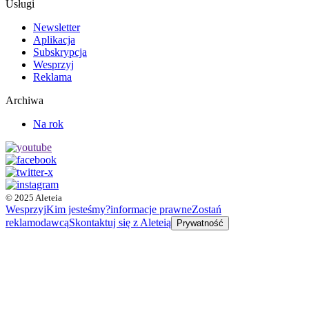
Usługi
Newsletter
Aplikacja
Subskrypcja
Wesprzyj
Reklama
Archiwa
Na rok
© 2025 Aleteia
Wesprzyj
Kim jesteśmy?
informacje prawne
Zostań
reklamodawcą
Skontaktuj się z Aleteią
Prywatność