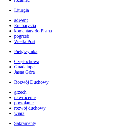
różaniec
Liturgia
adwent
Eucharystia
komentarz do Pisma
pogrzeb
Wielki Post
Pielgrzymka
Częstochowa
Guadalupe
Jasna Góra
Rozwój Duchowy
grzech
nawrócenie
powołanie
rozwój duchowy
wiara
Sakramenty