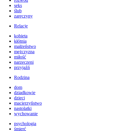
rozwód
seks
ślub
zaręczyny
Relacje
kobieta
kłótnia
małżeństwo
mężczyzna
miłość
narzeczeni
przyjaźń
Rodzina
dom
dziadkowie
dzieci
macierzyństwo
nastolatki
wychowanie
psychologia
śmierć