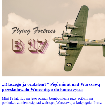
„Dlaczego ja ocalałem?” Pięć minut nad Warszawą
prześladowało Wincentego do końca życia
Miał 19 lat, gdy na jego oczach bombowiec z przyjaciółmi na
pokładzie zamienił się nad walczącą Warszawą w kulę ognia. Przez