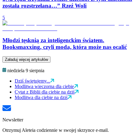
została rozstrzelana…” Rzeź Woli
5
Młodzi tęsknią za inteligenckim światem.
Booksmaxxing, czyli moda, która może nas ocalić
Załaduj więcej artykułów
niedziela 9 sierpnia
Dziś świętujemy...
Modlitwa wieczorna dla ciebie
Cytat z Biblii dla ciebie na dziś
Modlitwa dla ciebie na dziś
Newsletter
Otrzymuj Aleteia codziennie w swojej skrzynce e-mail.