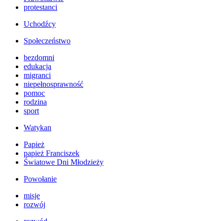
protestanci
Uchodźcy
Społeczeństwo
bezdomni
edukacja
migranci
niepełnosprawność
pomoc
rodzina
sport
Watykan
Papież
papież Franciszek
Światowe Dni Młodzieży
Powołanie
misje
rozwój