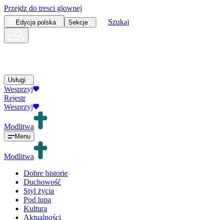
Przejdz do tresci glownej
Szukaj
Edycja
polska
Sekcje
Usługi
Wesprzyj
Rejestr
Wesprzyj
Modlitwa
Menu
Modlitwa
Dobre historie
Duchowość
Styl życia
Pod lupą
Kultura
Aktualności