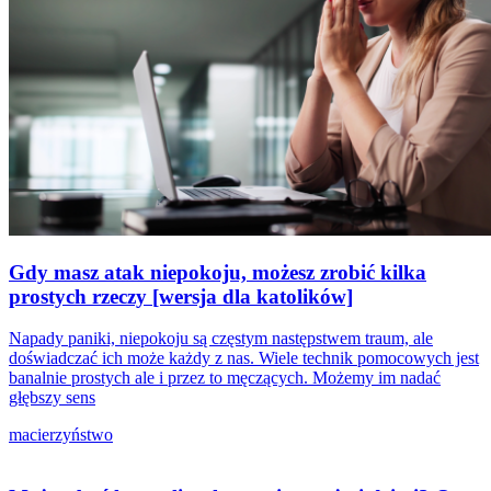
Gdy masz atak niepokoju, możesz zrobić kilka
prostych rzeczy [wersja dla katolików]
Napady paniki, niepokoju są częstym następstwem traum, ale
doświadczać ich może każdy z nas. Wiele technik pomocowych jest
banalnie prostych ale i przez to męczących. Możemy im nadać
głębszy sens
macierzyństwo