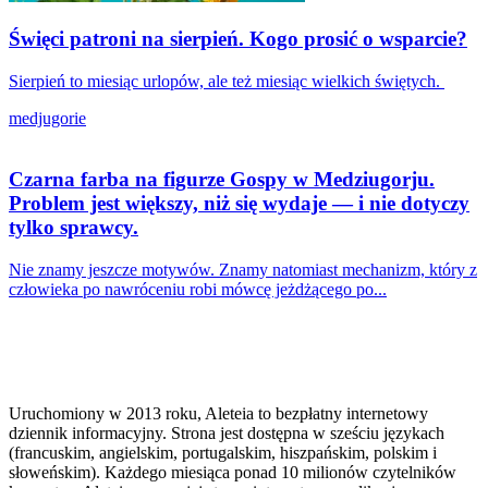
Święci patroni na sierpień. Kogo prosić o wsparcie?
Sierpień to miesiąc urlopów, ale też miesiąc wielkich świętych.
medjugorie
Czarna farba na figurze Gospy w Medziugorju.
Problem jest większy, niż się wydaje — i nie dotyczy
tylko sprawcy.
Nie znamy jeszcze motywów. Znamy natomiast mechanizm, który z
człowieka po nawróceniu robi mówcę jeżdżącego po...
Uruchomiony w 2013 roku, Aleteia to bezpłatny internetowy
dziennik informacyjny. Strona jest dostępna w sześciu językach
(francuskim, angielskim, portugalskim, hiszpańskim, polskim i
słoweńskim). Każdego miesiąca ponad 10 milionów czytelników