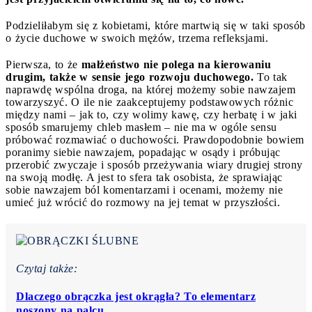
Podzieliłabym się z kobietami, które martwią się w taki sposób
o życie duchowe w swoich mężów, trzema refleksjami.
Pierwsza, to że
małżeństwo nie polega na kierowaniu
drugim, także w sensie jego rozwoju duchowego.
To tak
naprawdę wspólna droga, na której możemy sobie nawzajem
towarzyszyć. O ile nie zaakceptujemy podstawowych różnic
między nami – jak to, czy wolimy kawę, czy herbatę i w jaki
sposób smarujemy chleb masłem – nie ma w ogóle sensu
próbować rozmawiać o duchowości. Prawdopodobnie bowiem
poranimy siebie nawzajem, popadając w osądy i próbując
przerobić zwyczaje i sposób przeżywania wiary drugiej strony
na swoją modłę. A jest to sfera tak osobista, że sprawiając
sobie nawzajem ból komentarzami i ocenami, możemy nie
umieć już wrócić do rozmowy na jej temat w przyszłości.
Czytaj także:
Dlaczego obrączka jest okrągła? To elementarz
noszony na palcu