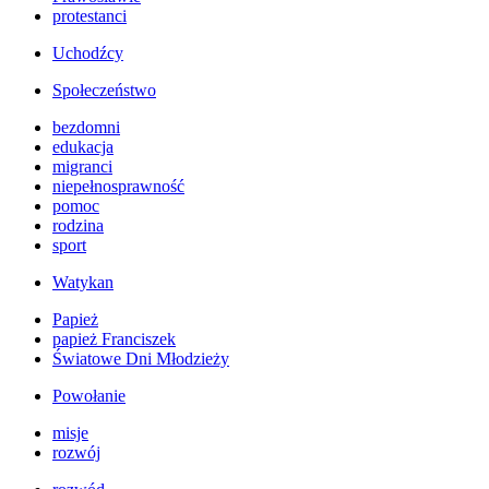
protestanci
Uchodźcy
Społeczeństwo
bezdomni
edukacja
migranci
niepełnosprawność
pomoc
rodzina
sport
Watykan
Papież
papież Franciszek
Światowe Dni Młodzieży
Powołanie
misje
rozwój