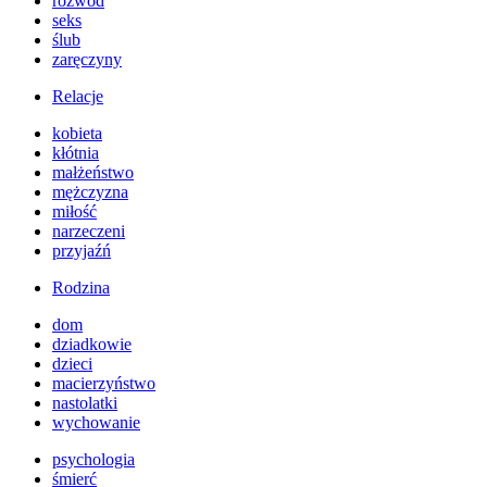
rozwód
seks
ślub
zaręczyny
Relacje
kobieta
kłótnia
małżeństwo
mężczyzna
miłość
narzeczeni
przyjaźń
Rodzina
dom
dziadkowie
dzieci
macierzyństwo
nastolatki
wychowanie
psychologia
śmierć