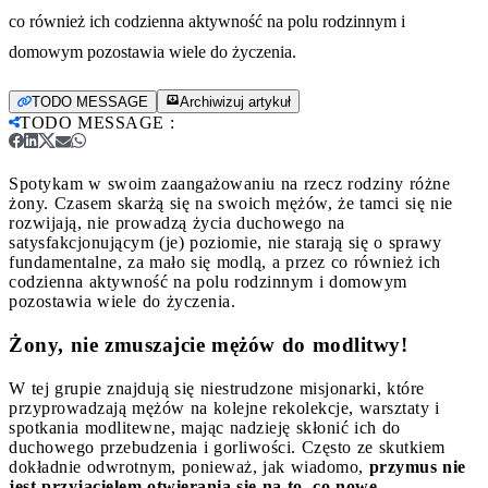
co również ich codzienna aktywność na polu rodzinnym i
domowym pozostawia wiele do życzenia.
TODO MESSAGE
Archiwizuj artykuł
TODO MESSAGE
:
Spotykam w swoim zaangażowaniu na rzecz rodziny różne
żony. Czasem skarżą się na swoich mężów, że tamci się nie
rozwijają, nie prowadzą życia duchowego na
satysfakcjonującym (je) poziomie, nie starają się o sprawy
fundamentalne, za mało się modlą, a przez co również ich
codzienna aktywność na polu rodzinnym i domowym
pozostawia wiele do życzenia.
Żony, nie zmuszajcie mężów do modlitwy!
W tej grupie znajdują się niestrudzone misjonarki, które
przyprowadzają mężów na kolejne rekolekcje, warsztaty i
spotkania modlitewne, mając nadzieję skłonić ich do
duchowego przebudzenia i gorliwości. Często ze skutkiem
dokładnie odwrotnym, ponieważ, jak wiadomo,
przymus nie
jest przyjacielem otwierania się na to, co nowe.