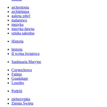
archeologia
architektura
galeria zdjęć
malarstwo
muzyka
muzyka dawna
sztuka sakralna
Historia
historia
II wojna światowa
Sanktuaria Maryjne
Częstochowa
Fatima
Guadalupe
Lourdes
Podróż
pielgrzymka
Ziemia Święta