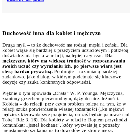
Duchowość inna dla kobiet i mężczyzn
Druga myśl – to że duchowość ma rodzaj: męski i żeński. Dla
kobiet wiąże się bardziej z przeżyciem uczuciowym i potrzebą
doświadczania bycia w relacji, najlepiej cały czas.
Dla
mężczyzny, który ma większą trudność w rozpoznawaniu
swoich uczuć czy wyrażaniu ich, po pierwsze wiara jest
sferą bardzo prywatną.
Po drugie – rozumianą bardziej
zadaniowo, jako dialog, w którym podejmuje się kluczowe
decyzje czy szuka konkretnych odpowiedzi.
Pięknie o tym opowiada „Chata” W. P. Younga. Mężczyzna,
zraniony grzechem pierworodnym, dąży do niezależności.
Kobieta – do relacji, przy czym problem polega na tym, że w
relacji szuka potwierdzenia własnej tożsamości („ku mężowi
będziesz kierowała swe pragnienia, on zaś będzie panował nad
Tobą” Rdz 3, 16). Dla kobiety w relacji z Bogiem przychodzi
komunikat: „jesteś kochana”, który wyzwala ją z potrzeby
nieustannego szukania na to dowodów ze strony męża.