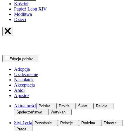
Kościół
Papież Leon XIV
Modlitwa
Dzieci
Edycja
polska
Adopcja
Uzależnienie
Nastolatek
Akceptacja
Anioł
Apostoł
Aktualności
Polska
Prolife
Świat
Religie
Społeczeństwo
Watykan
Styl życia
Powołanie
Relacje
Rodzina
Zdrowie
Praca