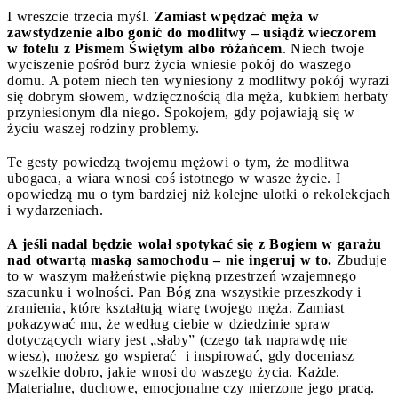
I wreszcie trzecia myśl.
Zamiast wpędzać męża w
zawstydzenie albo gonić do modlitwy – usiądź wieczorem
w fotelu z Pismem Świętym albo różańcem
. Niech twoje
wyciszenie pośród burz życia wniesie pokój do waszego
domu. A potem niech ten wyniesiony z modlitwy pokój wyrazi
się dobrym słowem, wdzięcznością dla męża, kubkiem herbaty
przyniesionym dla niego. Spokojem, gdy pojawiają się w
życiu waszej rodziny problemy.
Te gesty powiedzą twojemu mężowi o tym, że modlitwa
ubogaca, a wiara wnosi coś istotnego w wasze życie. I
opowiedzą mu o tym bardziej niż kolejne ulotki o rekolekcjach
i wydarzeniach.
A jeśli nadal będzie wolał spotykać się z Bogiem w garażu
nad otwartą maską samochodu – nie ingeruj w to.
Zbuduje
to w waszym małżeństwie piękną przestrzeń wzajemnego
szacunku i wolności. Pan Bóg zna wszystkie przeszkody i
zranienia, które kształtują wiarę twojego męża. Zamiast
pokazywać mu, że według ciebie w dziedzinie spraw
dotyczących wiary jest „słaby” (czego tak naprawdę nie
wiesz), możesz go wspierać i inspirować, gdy doceniasz
wszelkie dobro, jakie wnosi do waszego życia. Każde.
Materialne, duchowe, emocjonalne czy mierzone jego pracą.