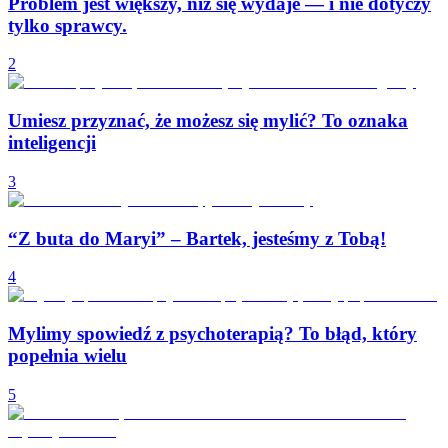
Problem jest większy, niż się wydaje — i nie dotyczy
tylko sprawcy.
2
Umiesz przyznać, że możesz się mylić? To oznaka
inteligencji
3
“Z buta do Maryi” – Bartek, jesteśmy z Tobą!
4
Mylimy spowiedź z psychoterapią? To błąd, który
popełnia wielu
5