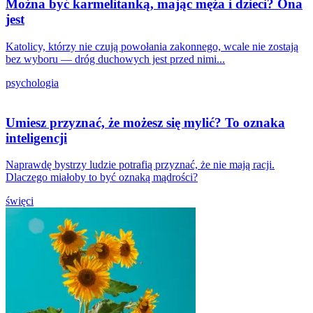
Można być karmelitanką, mając męża i dzieci? Ona
jest
Katolicy, którzy nie czują powołania zakonnego, wcale nie zostają
bez wyboru — dróg duchowych jest przed nimi...
psychologia
Umiesz przyznać, że możesz się mylić? To oznaka
inteligencji
Naprawdę bystrzy ludzie potrafią przyznać, że nie mają racji.
Dlaczego miałoby to być oznaką mądrości?
święci