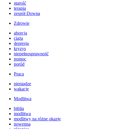
starość
terapia
zespół Downa
Zdrowie
aborcja
ciąża
depresja
kryzys
niepełnosprawność
pomoc
poród
Praca
pieniądze
wakacje
Modlitwa
biblia
modlitwa
modlitwy na różne okazje
nowenna