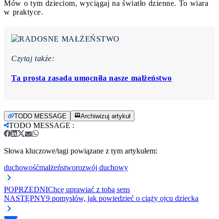
Mów o tym dzieciom, wyciągaj na światło dzienne. To wiara
w praktyce.
Czytaj także:
Ta prosta zasada umocniła nasze małżeństwo
TODO MESSAGE
Archiwizuj artykuł
TODO MESSAGE
:
Słowa kluczowe/tagi powiązane z tym artykułem:
duchowość
małżeństwo
rozwój duchowy
POPRZEDNI
Chcę uprawiać z tobą sens
NASTĘPNY
9 pomysłów, jak powiedzieć o ciąży ojcu dziecka