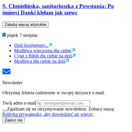
S. Chmielińska, sanitariuszka z Powstania: Po
śmierci Danki klęłam jak szewc
Załaduj więcej artykułów
piątek 7 sierpnia
Dziś świętujemy...
Modlitwa wieczorna dla ciebie
Cytat z Biblii dla ciebie na dziś
Modlitwa dla ciebie na dziś
Newsletter
Otrzymuj Aleteia codziennie w swojej skrzynce e-mail.
Twój adres e-mail
Zgadzam się na otrzymywanie newslettera. Zobacz naszą
Polityka prywatności, aby dowiedzieć się więcej.
Zapisz się