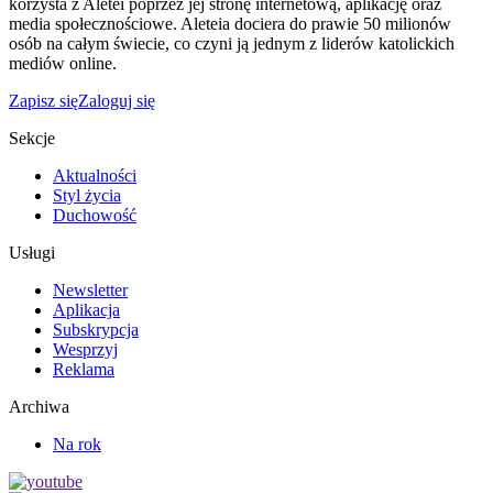
korzysta z Aletei poprzez jej stronę internetową, aplikację oraz
media społecznościowe. Aleteia dociera do prawie 50 milionów
osób na całym świecie, co czyni ją jednym z liderów katolickich
mediów online.
Zapisz się
Zaloguj się
Sekcje
Aktualności
Styl życia
Duchowość
Usługi
Newsletter
Aplikacja
Subskrypcja
Wesprzyj
Reklama
Archiwa
Na rok