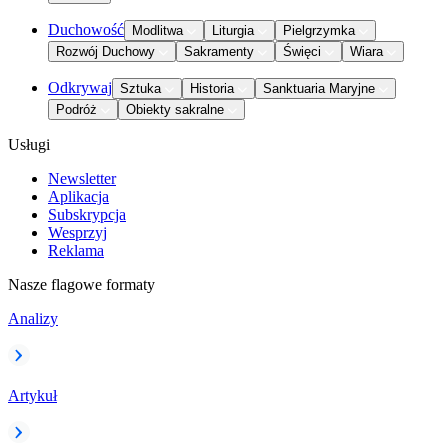
Duchowość
Modlitwa
Liturgia
Pielgrzymka
Rozwój Duchowy
Sakramenty
Święci
Wiara
Odkrywaj
Sztuka
Historia
Sanktuaria Maryjne
Podróż
Obiekty sakralne
Usługi
Newsletter
Aplikacja
Subskrypcja
Wesprzyj
Reklama
Nasze flagowe formaty
Analizy
Artykuł