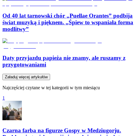
Od 40 lat tarnowski chór „Puellae Orantes” podbija
świat muzyką i pięknem. „Śpiew to wspaniała forma
modlitwy”
Daty przyjazdu papieża nie znamy, ale ruszamy z
przygotowaniami
Załaduj więcej artykułów
Najczęściej czytane w tej kategorii w tym miesiącu
1
Czarna farba na figurze Gospy w Medziugorju.