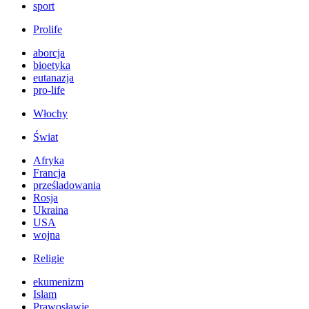
sport
Prolife
aborcja
bioetyka
eutanazja
pro-life
Włochy
Świat
Afryka
Francja
prześladowania
Rosja
Ukraina
USA
wojna
Religie
ekumenizm
Islam
Prawosławie