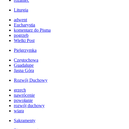
różaniec
Liturgia
adwent
Eucharystia
komentarz do Pisma
pogrzeb
Wielki Post
Pielgrzymka
Częstochowa
Guadalupe
Jasna Góra
Rozwój Duchowy
grzech
nawrócenie
powołanie
rozwój duchowy
wiara
Sakramenty