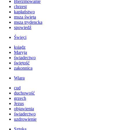
Bierzmowanie
chrzest
kapłaństwo
msza święta
msza trydencka
spowiedź
Święci
ksiądz
Maryja
świadectwo
świętość
zakonnica
Wiara
cud
duchowość
grzech
Jezus
objawienia
świadectwo
uzdrowienie
Sztuka