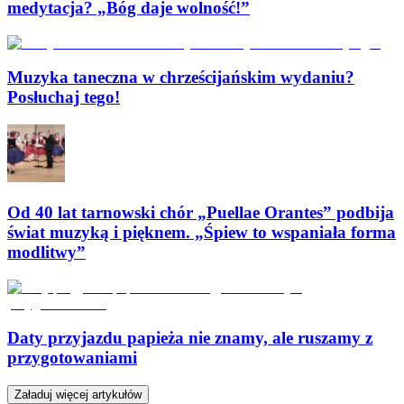
medytacja? „Bóg daje wolność!”
Muzyka taneczna w chrześcijańskim wydaniu?
Posłuchaj tego!
Od 40 lat tarnowski chór „Puellae Orantes” podbija
świat muzyką i pięknem. „Śpiew to wspaniała forma
modlitwy”
Daty przyjazdu papieża nie znamy, ale ruszamy z
przygotowaniami
Załaduj więcej artykułów