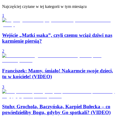
Najczęściej czytane w tej kategorii w tym miesiącu
1
Wejście „Matki ssaka”, czyli czemu wciąż dziwi nas
karmienie piersią?
2
Franciszek: Mamy, śmiało! Nakarmcie swoje dzieci,
tu w kościele! (VIDEO)
3
Stuhr, Grochola, Baczyńska, Karpiel Bułecka – co
powiedzieliby Bogu, gdyby Go spotkali? (VIDEO)