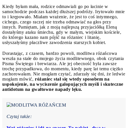
Kiedy byłam mała, rodzice odmawiali go po łacinie w
samochodzie podczas każdej dłuższej podróży. Irytowało mnie
to i krępowało. Miałam wrażenie, że jest to coś intymnego,
cichego, czego raczej nie trzeba odmawiać na głos przy
innych. Pamiętam, jak z moją najlepszą przyjaciółką Eleną
dostałyśmy ataku śmiechu, gdy w małym, wiejskim kościele,
do którego kazano nam pójść na różaniec i litanię,
usłyszałyśmy płaczliwe zawodzenia starszych kobiet.
Dorastając, z czasem, bardzo powoli, modlitwa różańcowa
weszła na stałe do mojego życia modlitewnego, obok czytania
Pisma Świętego i brewiarza. Ale jej obecność była zawsze
trochę przypadkowa, do momentu, kiedy parę lat temu ciężko
zachorowałam. Nie mogłam czytać, zdarzały się dni, że ledwie
mogłam mówić,
różaniec stał się wtedy sposobem na
uspokojenie, na wyciszenie galopujących myśli i skuteczne
antidotum na gwałtowne napady lęku.
Czytaj także:
Weź różaniec i idź na spacer. To pakiet „dwa w