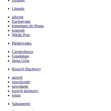
różaniec
Liturgia
adwent
Eucharystia
komentarz do Pisma
pogrzeb
Wielki Post
Pielgrzymka
Częstochowa
Guadalupe
Jasna Góra
Rozwój Duchowy
grzech
nawrócenie
powołanie
rozwój duchowy
wiara
Sakramenty