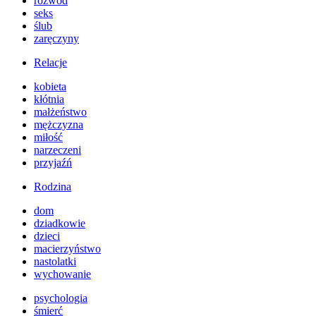
rozwód
seks
ślub
zaręczyny
Relacje
kobieta
kłótnia
małżeństwo
mężczyzna
miłość
narzeczeni
przyjaźń
Rodzina
dom
dziadkowie
dzieci
macierzyństwo
nastolatki
wychowanie
psychologia
śmierć