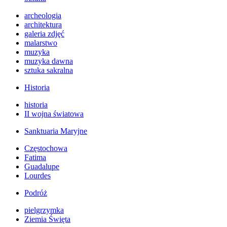
archeologia
architektura
galeria zdjęć
malarstwo
muzyka
muzyka dawna
sztuka sakralna
Historia
historia
II wojna światowa
Sanktuaria Maryjne
Częstochowa
Fatima
Guadalupe
Lourdes
Podróż
pielgrzymka
Ziemia Święta