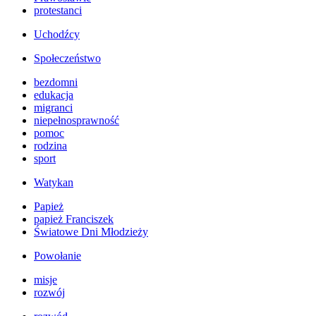
protestanci
Uchodźcy
Społeczeństwo
bezdomni
edukacja
migranci
niepełnosprawność
pomoc
rodzina
sport
Watykan
Papież
papież Franciszek
Światowe Dni Młodzieży
Powołanie
misje
rozwój