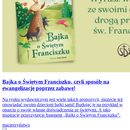
Bajka o Świętym Franciszku, czyli sposób na
ewangelizację poprzez zabawę!
Na rynku wydawniczym jest wiele takich propozycji, możecie też
opowiadać swoim dzieciom bajki sami! Budując je na przykład w
oparciu o swoje własne doświadczenia ze świętymi. A jako
inspirację przeczytajcie fragment „Bajki o Świętym Franciszku”.
macierzyństwo