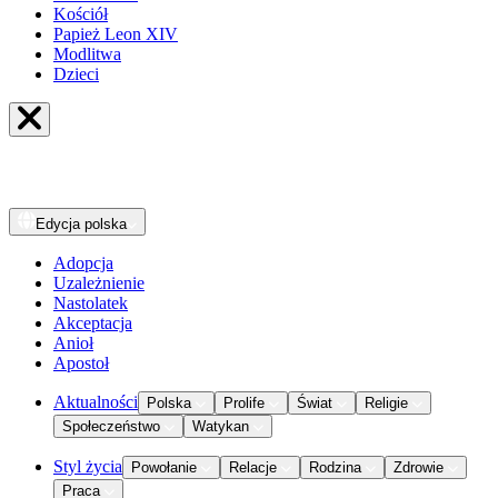
Kościół
Papież Leon XIV
Modlitwa
Dzieci
Edycja
polska
Adopcja
Uzależnienie
Nastolatek
Akceptacja
Anioł
Apostoł
Aktualności
Polska
Prolife
Świat
Religie
Społeczeństwo
Watykan
Styl życia
Powołanie
Relacje
Rodzina
Zdrowie
Praca