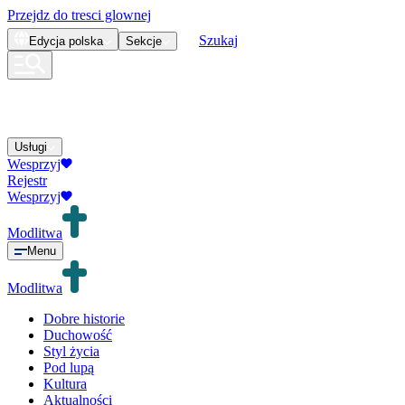
Przejdz do tresci glownej
Szukaj
Edycja
polska
Sekcje
Usługi
Wesprzyj
Rejestr
Wesprzyj
Modlitwa
Menu
Modlitwa
Dobre historie
Duchowość
Styl życia
Pod lupą
Kultura
Aktualności