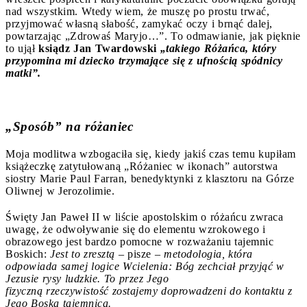
nad wszystkim. Wtedy wiem, że muszę po prostu trwać,
przyjmować własną słabość, zamykać oczy i brnąć dalej,
powtarzając „Zdrowaś Maryjo…”. To odmawianie, jak pięknie
to ujął
ksiądz Jan Twardowski
„takiego Różańca, który
przypomina mi dziecko trzymające się z ufnością spódnicy
matki”.
„Sposób” na różaniec
Moja modlitwa wzbogaciła się, kiedy jakiś czas temu kupiłam
książeczkę zatytułowaną „Różaniec w ikonach” autorstwa
siostry Marie Paul Farran, benedyktynki z klasztoru na Górze
Oliwnej w Jerozolimie.
Święty Jan Paweł II w liście apostolskim o różańcu zwraca
uwagę, że odwoływanie się do elementu wzrokowego i
obrazowego jest bardzo pomocne w rozważaniu tajemnic
Boskich:
Jest to zreszt
ą –
pisze –
metodologia, która
odpowiada samej logice Wcielenia: Bóg zechcia
ł
przyj
ąć
w
Jezusie rysy ludzkie. To przez Jego
fizyczn
ą
rzeczywisto
ść
zostajemy doprowadzeni do kontaktu z
Jego Bosk
ą
tajemnic
ą
.