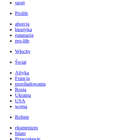
sport
Prolife
aborcja
bioetyka
eutanazja
pro-life
Włochy
Świat
Afryka
Francja
prześladowania
Rosja
Ukraina
USA
wojna
Religie
ekumenizm
Islam
Prawosławie