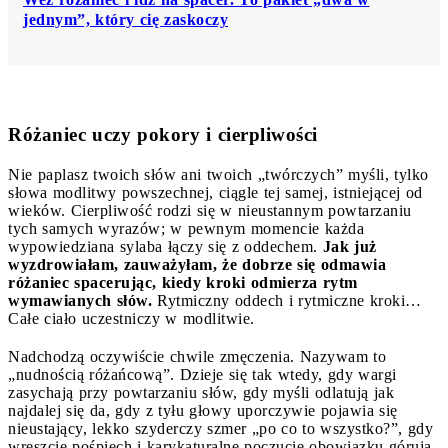
jednym”, który cię zaskoczy
Różaniec uczy pokory i cierpliwości
Nie paplasz twoich słów ani twoich „twórczych” myśli, tylko
słowa modlitwy powszechnej, ciągle tej samej, istniejącej od
wieków. Cierpliwość rodzi się w nieustannym powtarzaniu
tych samych wyrazów; w pewnym momencie każda
wypowiedziana sylaba łączy się z oddechem.
Jak już
wyzdrowiałam, zauważyłam, że dobrze się odmawia
różaniec spacerując, kiedy kroki odmierza rytm
wymawianych słów.
Rytmiczny oddech i rytmiczne kroki…
Całe ciało uczestniczy w modlitwie.
Nadchodzą oczywiście chwile zmęczenia. Nazywam to
„nudnością różańcową”. Dzieje się tak wtedy, gdy wargi
zasychają przy powtarzaniu słów, gdy myśli odlatują jak
najdalej się da, gdy z tyłu głowy uporczywie pojawia się
nieustający, lekko szyderczy szmer „po co to wszystko?”, gdy
wreszcie pośpiech i karykaturalne poczucie obowiązku górują