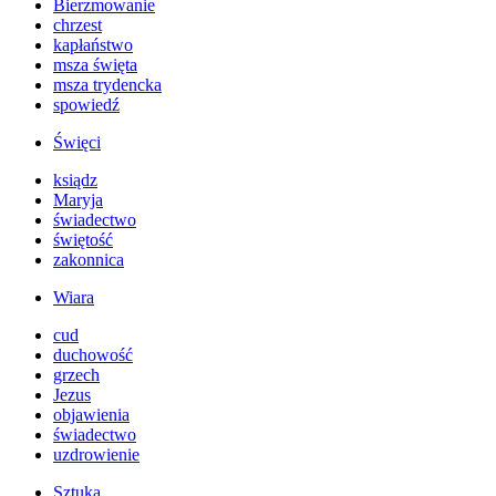
Bierzmowanie
chrzest
kapłaństwo
msza święta
msza trydencka
spowiedź
Święci
ksiądz
Maryja
świadectwo
świętość
zakonnica
Wiara
cud
duchowość
grzech
Jezus
objawienia
świadectwo
uzdrowienie
Sztuka