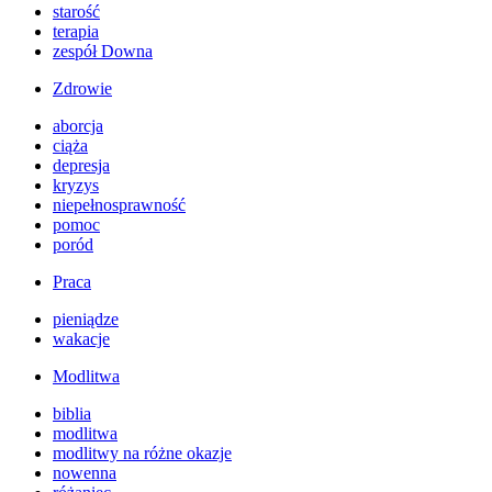
starość
terapia
zespół Downa
Zdrowie
aborcja
ciąża
depresja
kryzys
niepełnosprawność
pomoc
poród
Praca
pieniądze
wakacje
Modlitwa
biblia
modlitwa
modlitwy na różne okazje
nowenna