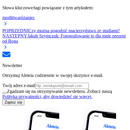
Słowa kluczowe/tagi powiązane z tym artykułem:
modlitwa
różaniec
POPRZEDNI
Czy można pogodzić macierzyństwo ze studiami?
NASTĘPNY
Jakub Szymczuk: Fotografowanie to dla mnie prezent
od Boga
Newsletter
Otrzymuj Aleteia codziennie w swojej skrzynce e-mail.
Twój adres e-mail
Zgadzam się na otrzymywanie newslettera. Zobacz naszą
Polityka prywatności, aby dowiedzieć się więcej.
Zapisz się