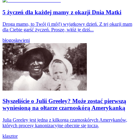
5 życzeń dla każdej mamy z okazji Dnia Matki
Droga mamo, to Twój (i mój!) wyjątkowy dzień. Z tej okazji mam
dla Ciebie garść życzeń. Proszę, włóż je dziś...
błogosławieni
Słyszeliście o Julii Greeley? Może zostać pierwszą
wyniesioną na ołtarze czarnoskórą Amerykanką
Julia Greeley jest jedną z kilkorga czarnoskórych Amerykanów,
których procesy kanonizacyjne obecnie się toczą.
klasztor