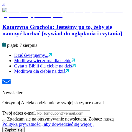
4
Katarzyna Grochola: Jesteśmy po to, żeby się
nauczyć kochać [wywiad do oglądania i czytania]
piątek 7 sierpnia
Dziś świętujemy...
Modlitwa wieczorna dla ciebie
Cytat z Biblii dla ciebie na dziś
Modlitwa dla ciebie na dziś
Newsletter
Otrzymuj Aleteia codziennie w swojej skrzynce e-mail.
Twój adres e-mail
Zgadzam się na otrzymywanie newslettera. Zobacz naszą
Polityka prywatności, aby dowiedzieć się więcej.
Zapisz się