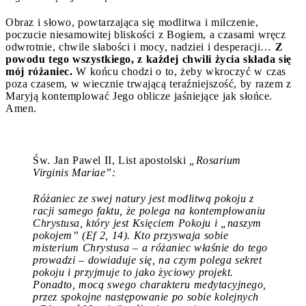
Obraz i słowo, powtarzająca się modlitwa i milczenie,
poczucie niesamowitej bliskości z Bogiem, a czasami wręcz
odwrotnie, chwile słabości i mocy, nadziei i desperacji…
Z
powodu tego wszystkiego, z każdej chwili życia składa się
mój różaniec.
W końcu chodzi o to, żeby wkroczyć w czas
poza czasem, w wiecznie trwającą teraźniejszość, by razem z
Maryją kontemplować Jego oblicze jaśniejące jak słońce.
Amen.
Św. Jan Pawel II, List apostolski
„Rosarium
Virginis Mariae”:
Różaniec ze swej natury jest modlitwą pokoju z
racji samego faktu, że polega na kontemplowaniu
Chrystusa, który jest Księciem Pokoju i
„
naszym
pokojem” (Ef 2, 14). Kto przyswaja sobie
misterium Chrystusa – a różaniec właśnie do tego
prowadzi – dowiaduje się, na czym polega sekret
pokoju i przyjmuje to jako życiowy projekt.
Ponadto, mocą swego charakteru medytacyjnego,
przez spokojne następowanie po sobie kolejnych