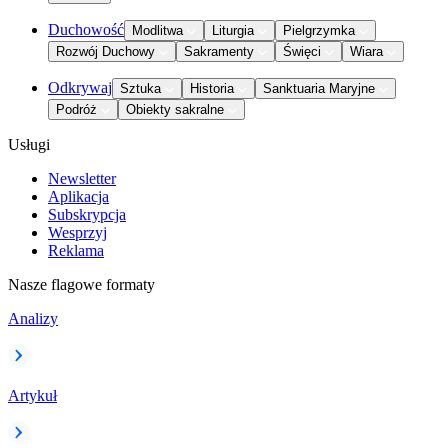
Duchowość
Modlitwa
Liturgia
Pielgrzymka
Rozwój Duchowy
Sakramenty
Święci
Wiara
Odkrywaj
Sztuka
Historia
Sanktuaria Maryjne
Podróż
Obiekty sakralne
Usługi
Newsletter
Aplikacja
Subskrypcja
Wesprzyj
Reklama
Nasze flagowe formaty
Analizy
Artykuł