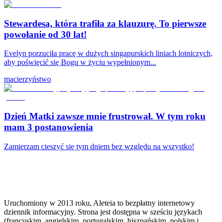
Stewardesa, która trafiła za klauzurę. To pierwsze
powołanie od 30 lat!
Evelyn porzuciła pracę w dużych singapurskich liniach lotniczych,
aby poświęcić się Bogu w życiu wypełnionym...
macierzyństwo
Dzień Matki zawsze mnie frustrował. W tym roku
mam 3 postanowienia
Zamierzam cieszyć się tym dniem bez względu na wszystko!
Uruchomiony w 2013 roku, Aleteia to bezpłatny internetowy
dziennik informacyjny. Strona jest dostępna w sześciu językach
(francuskim, angielskim, portugalskim, hiszpańskim, polskim i