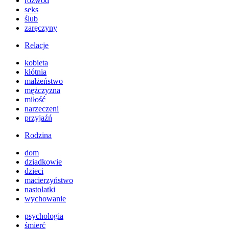
rozwód
seks
ślub
zaręczyny
Relacje
kobieta
kłótnia
małżeństwo
mężczyzna
miłość
narzeczeni
przyjaźń
Rodzina
dom
dziadkowie
dzieci
macierzyństwo
nastolatki
wychowanie
psychologia
śmierć