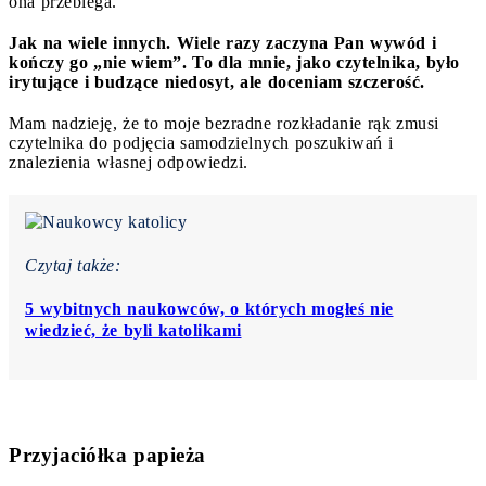
ona przebiega.
Jak na wiele innych. Wiele razy zaczyna Pan wywód i
kończy go „nie wiem”. To dla mnie, jako czytelnika, było
irytujące i budzące niedosyt, ale doceniam szczerość.
Mam nadzieję, że to moje bezradne rozkładanie rąk zmusi
czytelnika do podjęcia samodzielnych poszukiwań i
znalezienia własnej odpowiedzi.
Czytaj także:
5 wybitnych naukowców, o których mogłeś nie
wiedzieć, że byli katolikami
Przyjaciółka papieża