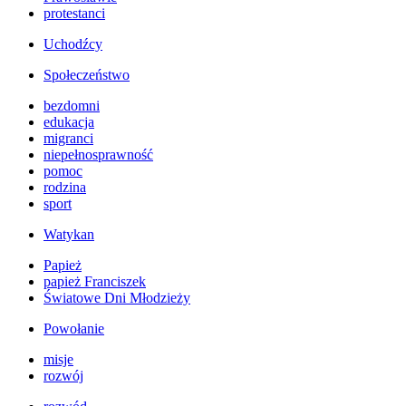
protestanci
Uchodźcy
Społeczeństwo
bezdomni
edukacja
migranci
niepełnosprawność
pomoc
rodzina
sport
Watykan
Papież
papież Franciszek
Światowe Dni Młodzieży
Powołanie
misje
rozwój