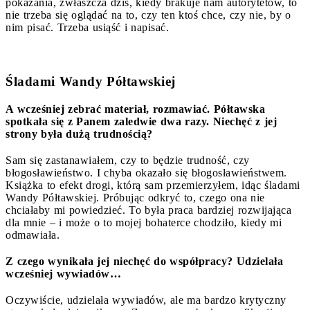
pokazania, zwłaszcza dziś, kiedy brakuje nam autorytetów, to
nie trzeba się oglądać na to, czy ten ktoś chce, czy nie, by o
nim pisać. Trzeba usiąść i napisać.
Śladami Wandy Półtawskiej
A wcześniej zebrać materiał, rozmawiać. Półtawska
spotkała się z Panem zaledwie dwa razy. Niechęć z jej
strony była dużą trudnością?
Sam się zastanawiałem, czy to będzie trudność, czy
błogosławieństwo. I chyba okazało się błogosławieństwem.
Książka to efekt drogi, którą sam przemierzyłem, idąc śladami
Wandy Półtawskiej. Próbując odkryć to, czego ona nie
chciałaby mi powiedzieć. To była praca bardziej rozwijająca
dla mnie – i może o to mojej bohaterce chodziło, kiedy mi
odmawiała.
Z czego wynikała jej niechęć do współpracy? Udzielała
wcześniej wywiadów…
Oczywiście, udzielała wywiadów, ale ma bardzo krytyczny