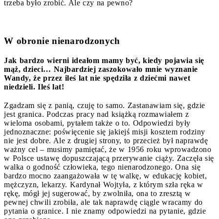
trzeba było zrobić. Ale czy na pewno?
W obronie nienarodzonych
Jak bardzo wierni ideałom mamy być, kiedy pojawia się
mąż, dzieci… Najbardziej zaszokowało mnie wyznanie
Wandy, że przez ileś lat nie spędziła z dziećmi nawet
niedzieli. Ileś lat!
Zgadzam się z panią, czuję to samo. Zastanawiam się, gdzie
jest granica. Podczas pracy nad książką rozmawiałem z
wieloma osobami, pytałem także o to. Odpowiedzi były
jednoznaczne: poświęcenie się jakiejś misji kosztem rodziny
nie jest dobre. Ale z drugiej strony, to przecież był naprawdę
ważny cel – musimy pamiętać, że w 1956 roku wprowadzono
w Polsce ustawę dopuszczającą przerywanie ciąży. Zaczęła się
walka o godność człowieka, tego nienarodzonego. Ona się
bardzo mocno zaangażowała w tę walkę, w edukację kobiet,
mężczyzn, lekarzy. Kardynał Wojtyła, z którym szła ręka w
rękę, mógł jej sugerować, by zwolniła, ona to zresztą w
pewnej chwili zrobiła, ale tak naprawdę ciągle wracamy do
pytania o granice. I nie znamy odpowiedzi na pytanie, gdzie