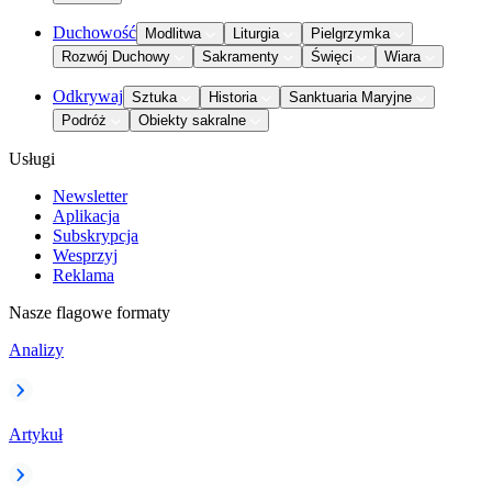
Duchowość
Modlitwa
Liturgia
Pielgrzymka
Rozwój Duchowy
Sakramenty
Święci
Wiara
Odkrywaj
Sztuka
Historia
Sanktuaria Maryjne
Podróż
Obiekty sakralne
Usługi
Newsletter
Aplikacja
Subskrypcja
Wesprzyj
Reklama
Nasze flagowe formaty
Analizy
Artykuł