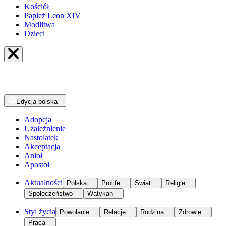
Kościół
Papież Leon XIV
Modlitwa
Dzieci
Edycja
polska
Adopcja
Uzależnienie
Nastolatek
Akceptacja
Anioł
Apostoł
Aktualności
Polska
Prolife
Świat
Religie
Społeczeństwo
Watykan
Styl życia
Powołanie
Relacje
Rodzina
Zdrowie
Praca