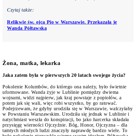
Czytaj także:
Relikwie św. ojca Pio w Warszawie. Przekazała je
Wanda Półtawska
Żona, matka, lekarka
Jaka zatem była w pierwszych 20 latach swojego życia?
Pokolenie Kolumbów, do którego ona należy, było świetnie
uformowane. Wanda żyje w Lublinie pomiędzy dwiema
wojnami, widzi najpierw, jak kraj powstaje z popiołów, a
potem jak się wali, więc robi wszystko, by go ratować.
Podejrzewam, że gdyby urodziła się w Warszawie, walczyłaby
w Powstaniu Warszawskim. Urodziła się jednak w Lublinie i
natychmiast weszła do konspiracji, bo jako harcerka składała
przysięgę wierności Ojczyźnie. Bóg, Honor, Ojczyzna – dla
tamtych młodych ludzi znaczyły naprawdę bardzo wiele. To
było pokolenie niezwykle wierne swoim ideałom. Półtawska,