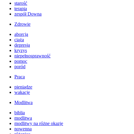
starość
terapia
zespół Downa
Zdrowie
aborcja
ciąża
depresja
kryzys
niepełnosprawność
pomoc
poród
Praca
pieniądze
wakacje
Modlitwa
biblia
modlitwa
modlitwy na różne okazje
nowenna