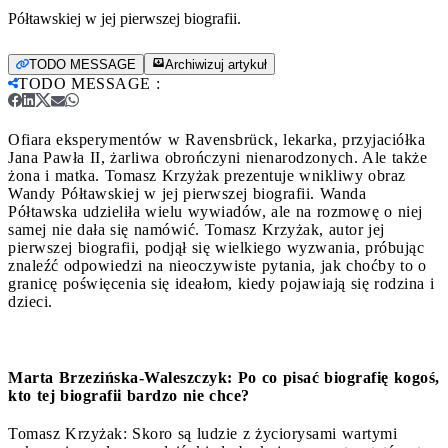
Półtawskiej w jej pierwszej biografii.
TODO MESSAGE
Archiwizuj artykuł
TODO MESSAGE
:
Ofiara eksperymentów w Ravensbrück, lekarka, przyjaciółka
Jana Pawła II, żarliwa obrończyni nienarodzonych. Ale także
żona i matka. Tomasz Krzyżak prezentuje wnikliwy obraz
Wandy Półtawskiej w jej pierwszej biografii.
Wanda
Półtawska udzieliła wielu wywiadów, ale na rozmowę o niej
samej nie dała się namówić. Tomasz Krzyżak, autor jej
pierwszej biografii, podjął się wielkiego wyzwania, próbując
znaleźć odpowiedzi na nieoczywiste pytania, jak choćby to o
granicę poświęcenia się ideałom, kiedy pojawiają się rodzina i
dzieci.
Marta Brzezińska-Waleszczyk: Po co pisać biografię kogoś,
kto tej biografii bardzo nie chce?
Tomasz Krzyżak: Skoro są ludzie z życiorysami wartymi