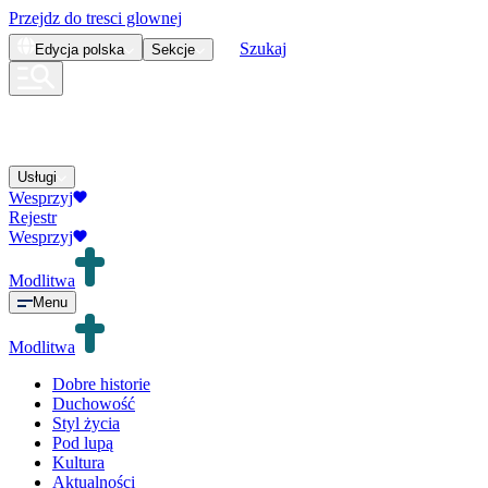
Przejdz do tresci glownej
Szukaj
Edycja
polska
Sekcje
Usługi
Wesprzyj
Rejestr
Wesprzyj
Modlitwa
Menu
Modlitwa
Dobre historie
Duchowość
Styl życia
Pod lupą
Kultura
Aktualności