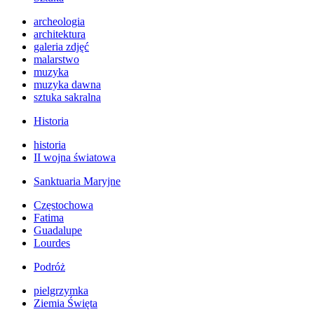
archeologia
architektura
galeria zdjęć
malarstwo
muzyka
muzyka dawna
sztuka sakralna
Historia
historia
II wojna światowa
Sanktuaria Maryjne
Częstochowa
Fatima
Guadalupe
Lourdes
Podróż
pielgrzymka
Ziemia Święta