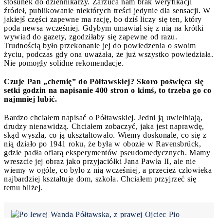
stosunek do dziennikarzy. Zarzuca nam brak weryfikacji
źródeł, publikowanie niektórych treści jedynie dla sensacji. W
jakiejś części zapewne ma rację, bo dziś liczy się ten, który
poda newsa wcześniej. Gdybym umawiał się z nią na krótki
wywiad do gazety, zgodziłaby się zapewne od razu.
Trudnością było przekonanie jej do powiedzenia o swoim
życiu, podczas gdy ona uważała, że już wszystko powiedziała.
Nie pomogły solidne rekomendacje.
Czuje Pan „chemię” do Półtawskiej? Skoro poświęca się
setki godzin na napisanie 400 stron o kimś, to trzeba go co
najmniej lubić.
Bardzo chciałem napisać o Półtawskiej. Jedni ją uwielbiają,
drudzy nienawidzą. Chciałem zobaczyć, jaka jest naprawdę,
skąd wyszła, co ją ukształtowało. Wiemy doskonale, co się z
nią działo po 1941 roku, że była w obozie w Ravensbrück,
gdzie padła ofiarą eksperymentów pseudomedycznych. Mamy
wreszcie jej obraz jako przyjaciółki Jana Pawła II, ale nie
wiemy w ogóle, co było z nią wcześniej, a przecież człowieka
najbardziej kształtuje dom, szkoła. Chciałem przyjrzeć się
temu bliżej.