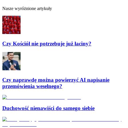
Nasze wyróżnione artykuły
Czy Kościół nie potrzebuje już łaciny?
Czy naprawdę można powierzyć AI napisanie
przemówienia weselnego?
Duchowość nienawiści do samego siebie