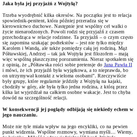
Jaka była jej przyjaźń z Wojtyłą?
Trzeba wyodrębnić kilka okresów. Na początku jest to relacja
spowiednik-penitent, która później przeradza się w
kierownictwo duchowe. Następnie jest wspólny cel walki o
życie nienarodzonych. Powoli rodzi się przyjaźń z czasem
przechodząca w relacje rodzinne. Ta przyjaźń – o czym często
się zapomina szukając podtekstów – jest nie tylko między
Karolem i Wandą, ale także pomiędzy całą jej rodziną. Mąż
Półtawskiej, Andrzej – tak jak Wojtyła jest filozofem – mają
więc wspólną płaszczyznę porozumienia. Nieraz spotkałem się
z opinią, że „Półtawska rości sobie pretensje do
Jana Pawła II
i mówi, że ich przyjaźń była wyjątkowa, a to nieprawda, bo
on utrzymywał kontakt z wieloma osobami”. Rzeczywiście
były grupy, które regularnie jeździły z Wojtyłą na kajaki,
chodziły w góry, ale była tylko jedna rodzina, z którą przez
kilka lat wyjeżdżał na całkiem osobne wakacje. Jest to chyba
dowód na szczególność relacji.
W konsekwencji jej poglądy odbijają się niekiedy echem w
jego nauczaniu.
Może nie tyle miała wpływ na jego encykliki, co na pewien
punkt widzenia. Wspólne rozmowy, wymiana myśli… Wiemy,