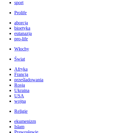
sport
Prolife
aborcja
bioetyka
eutanazja
pro-life
Włochy
Świat
Afryka
Francja
prześladowania
Rosja
Ukraina
USA
wojna
Religie
ekumenizm
Islam
Prawosławie