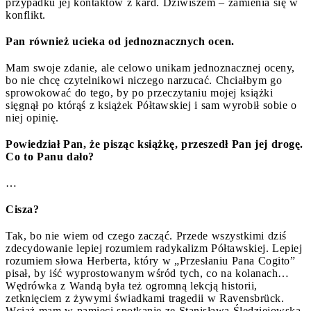
przypadku jej kontaktów z kard. Dziwiszem – zamienia się w
konflikt.
Pan również ucieka od jednoznacznych ocen.
Mam swoje zdanie, ale celowo unikam jednoznacznej oceny,
bo nie chcę czytelnikowi niczego narzucać. Chciałbym go
sprowokować do tego, by po przeczytaniu mojej książki
sięgnął po którąś z książek Półtawskiej i sam wyrobił sobie o
niej opinię.
Powiedział Pan, że pisząc książkę, przeszedł Pan jej drogę.
Co to Panu dało?
…
Cisza?
Tak, bo nie wiem od czego zacząć. Przede wszystkimi dziś
zdecydowanie lepiej rozumiem radykalizm Półtawskiej. Lepiej
rozumiem słowa Herberta, który w „Przesłaniu Pana Cogito”
pisał, by iść wyprostowanym wśród tych, co na kolanach…
Wędrówka z Wandą była też ogromną lekcją historii,
zetknięciem z żywymi świadkami tragedii w Ravensbrück.
Wciąż mam w pamięci spotkanie ze Stanisławą Śledziejowską-