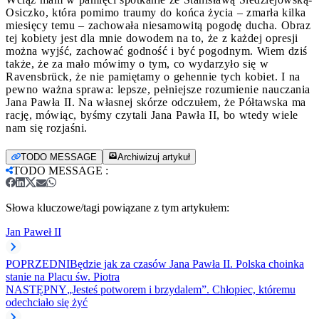
Osiczko, która pomimo traumy do końca życia – zmarła kilka
miesięcy temu – zachowała niesamowitą pogodę ducha. Obraz
tej kobiety jest dla mnie dowodem na to, że z każdej opresji
można wyjść, zachować godność i być pogodnym. Wiem dziś
także, że za mało mówimy o tym, co wydarzyło się w
Ravensbrück, że nie pamiętamy o gehennie tych kobiet. I na
pewno ważna sprawa: lepsze, pełniejsze rozumienie nauczania
Jana Pawła II. Na własnej skórze odczułem, że Półtawska ma
rację, mówiąc, byśmy czytali Jana Pawła II, bo wtedy wiele
nam się rozjaśni.
TODO MESSAGE
Archiwizuj artykuł
TODO MESSAGE
:
Słowa kluczowe/tagi powiązane z tym artykułem:
Jan Paweł II
POPRZEDNI
Będzie jak za czasów Jana Pawła II. Polska choinka
stanie na Placu św. Piotra
NASTĘPNY
„Jesteś potworem i brzydalem”. Chłopiec, któremu
odechciało się żyć