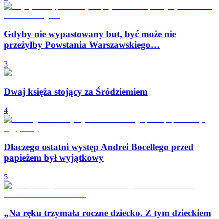
Gdyby nie wypastowany but, być może nie
przeżyłby Powstania Warszawskiego…
3
Dwaj księża stojący za Śródziemiem
4
Dlaczego ostatni występ Andrei Bocellego przed
papieżem był wyjątkowy
5
„Na ręku trzymała roczne dziecko. Z tym dzieckiem