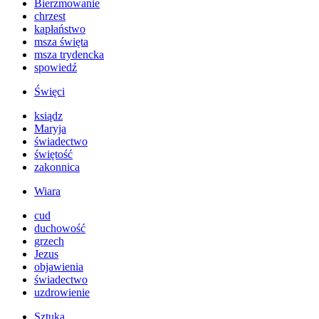
Bierzmowanie
chrzest
kapłaństwo
msza święta
msza trydencka
spowiedź
Święci
ksiądz
Maryja
świadectwo
świętość
zakonnica
Wiara
cud
duchowość
grzech
Jezus
objawienia
świadectwo
uzdrowienie
Sztuka