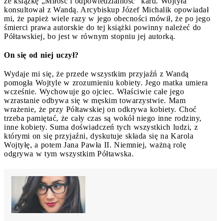
że książkę „Miłość i odpowiedzialność” kard. Wojtyła
konsultował z Wandą. Arcybiskup Józef Michalik opowiadał
mi, że papież wiele razy w jego obecności mówił, że po jego
śmierci prawa autorskie do tej książki powinny należeć do
Półtawskiej, bo jest w równym stopniu jej autorką.
On się od niej uczył?
Wydaje mi się, że przede wszystkim przyjaźń z Wandą
pomogła Wojtyle w zrozumieniu kobiety. Jego matka umiera
wcześnie. Wychowuje go ojciec. Właściwie całe jego
wzrastanie odbywa się w męskim towarzystwie. Mam
wrażenie, że przy Półtawskiej on odkrywa kobiety. Choć
trzeba pamiętać, że cały czas są wokół niego inne rodziny,
inne kobiety. Suma doświadczeń tych wszystkich ludzi, z
którymi on się przyjaźni, dyskutuje składa się na Karola
Wojtyłę, a potem Jana Pawła II. Niemniej, ważną rolę
odgrywa w tym wszystkim Półtawska.