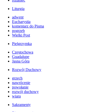
różaniec
Liturgia
adwent
Eucharystia
komentarz do Pisma
pogrzeb
Wielki Post
Pielgrzymka
Częstochowa
Guadalupe
Jasna Góra
Rozwój Duchowy
grzech
nawrócenie
powołanie
rozwój duchowy
wiara
Sakramenty