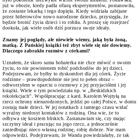
już w obozie, kiedy padła ofiarą eksperymentów, postanowiła,
że zostanie lekarką i tego dopięła. Kiedy widziała zabijane
przez hitlerowców nowo narodzone dziecko, przysięgła, że
będzie bronić życia dzieci i to robiła. A proszę się rozejrzeć
dookoła, jak wiele osób dziś porzuca swoje ideały.
Znamy jej poglądy, ale niewiele wiemy, jaką była żoną,
matką. Z Pańskiej książki też zbyt wiele się nie dowiemy.
Dlaczego zabrakło rozmów z córkami?
Uznałem, że skoro sama bohaterka nie chce mówić o swoim
życiu, to nie powinienem robić podchodów do jej dzieci.
Podejrzewam, że byłby to dyskomfort dla jej córek. Życie
rodzinne – prawdopodobnie nie jest to pełen obraz –
odtworzyłem w oparciu o rozmowy z jej przyjaciółmi i jej
książki. Wiele o tym powiedziała np. w „Beskidzkich
rekolekcjach”. Współpracując z kard. Karolem Wojtyłą na
rzecz ochrony nienarodzonych, jeździ po całej Polsce, w domu
zostają małe dzieci. W jej notatkach z tamtego czasu widać
wyraźny niedosyt kontaktów z rodziną. Ona wie, że to
odbywa się kosztem bliskich. Zastanawiam się, czy mając
szczytny ideał i pracując na jego rzecz, a jednocześnie
zaniedbując nieco własną rodzinę, robię dobrze. Nie mam
odpowiedzi. Podejrzewam, że Wanda powiedziałaby, że tak