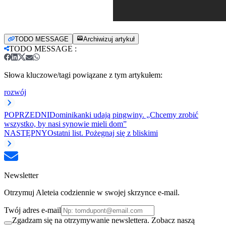
TODO MESSAGE
Archiwizuj artykuł
TODO MESSAGE
:
Słowa kluczowe/tagi powiązane z tym artykułem:
rozwój
POPRZEDNI
Dominikanki udają pingwiny. „Chcemy zrobić
wszystko, by nasi synowie mieli dom”
NASTĘPNY
Ostatni list. Pożegnaj się z bliskimi
Newsletter
Otrzymuj Aleteia codziennie w swojej skrzynce e-mail.
Twój adres e-mail
Zgadzam się na otrzymywanie newslettera. Zobacz naszą