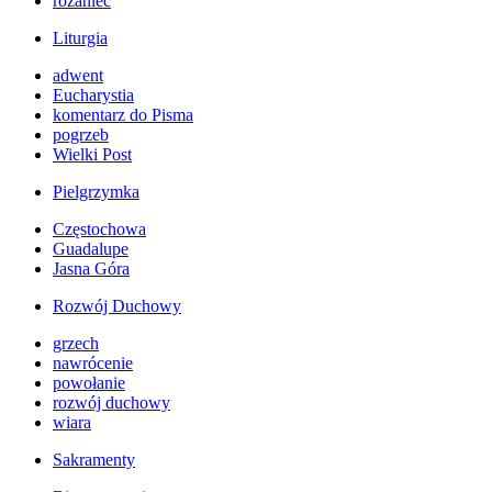
różaniec
Liturgia
adwent
Eucharystia
komentarz do Pisma
pogrzeb
Wielki Post
Pielgrzymka
Częstochowa
Guadalupe
Jasna Góra
Rozwój Duchowy
grzech
nawrócenie
powołanie
rozwój duchowy
wiara
Sakramenty