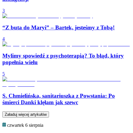
3
“Z buta do Maryi” – Bartek, jesteśmy z Tobą!
4
Mylimy spowiedź z psychoterapią? To błąd, który
popełnia wielu
5
S. Chmielińska, sanitariuszka z Powstania: Po
śmierci Danki klęłam jak szewc
Załaduj więcej artykułów
czwartek 6 sierpnia