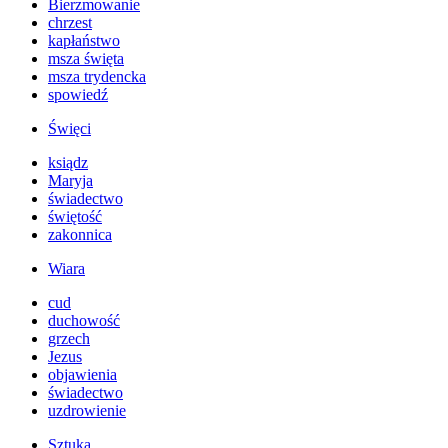
Bierzmowanie
chrzest
kapłaństwo
msza święta
msza trydencka
spowiedź
Święci
ksiądz
Maryja
świadectwo
świętość
zakonnica
Wiara
cud
duchowość
grzech
Jezus
objawienia
świadectwo
uzdrowienie
Sztuka