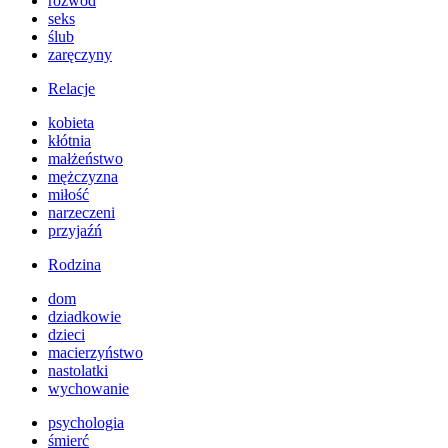
rozwód
seks
ślub
zaręczyny
Relacje
kobieta
kłótnia
małżeństwo
mężczyzna
miłość
narzeczeni
przyjaźń
Rodzina
dom
dziadkowie
dzieci
macierzyństwo
nastolatki
wychowanie
psychologia
śmierć