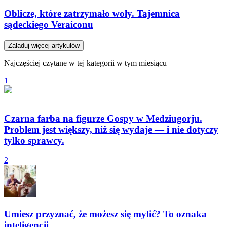
Oblicze, które zatrzymało woły. Tajemnica
sądeckiego Veraiconu
Załaduj więcej artykułów
Najczęściej czytane w tej kategorii w tym miesiącu
1
Czarna farba na figurze Gospy w Medziugorju.
Problem jest większy, niż się wydaje — i nie dotyczy
tylko sprawcy.
2
Umiesz przyznać, że możesz się mylić? To oznaka
inteligencji