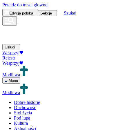
Przejdz do tresci glownej
Szukaj
Edycja
polska
Sekcje
Usługi
Wesprzyj
Rejestr
Wesprzyj
Modlitwa
Menu
Modlitwa
Dobre historie
Duchowość
Styl życia
Pod lupą
Kultura
Aktualności