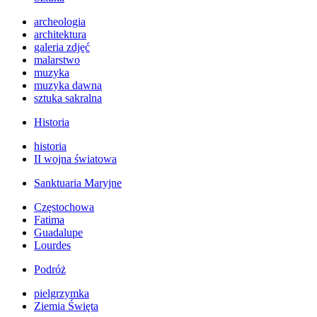
archeologia
architektura
galeria zdjęć
malarstwo
muzyka
muzyka dawna
sztuka sakralna
Historia
historia
II wojna światowa
Sanktuaria Maryjne
Częstochowa
Fatima
Guadalupe
Lourdes
Podróż
pielgrzymka
Ziemia Święta