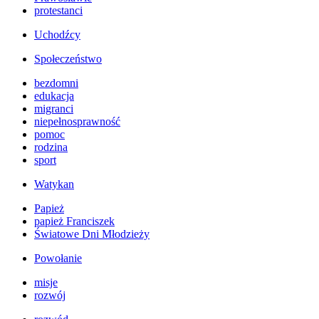
protestanci
Uchodźcy
Społeczeństwo
bezdomni
edukacja
migranci
niepełnosprawność
pomoc
rodzina
sport
Watykan
Papież
papież Franciszek
Światowe Dni Młodzieży
Powołanie
misje
rozwój