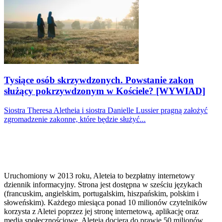
Tysiące osób skrzywdzonych. Powstanie zakon
służący pokrzywdzonym w Kościele? [WYWIAD]
Siostra Theresa Aletheia i siostra Danielle Lussier pragną założyć
zgromadzenie zakonne, które będzie służyć...
Uruchomiony w 2013 roku, Aleteia to bezpłatny internetowy
dziennik informacyjny. Strona jest dostępna w sześciu językach
(francuskim, angielskim, portugalskim, hiszpańskim, polskim i
słoweńskim). Każdego miesiąca ponad 10 milionów czytelników
korzysta z Aletei poprzez jej stronę internetową, aplikację oraz
media społecznościowe. Aleteia dociera do prawie 50 milionów