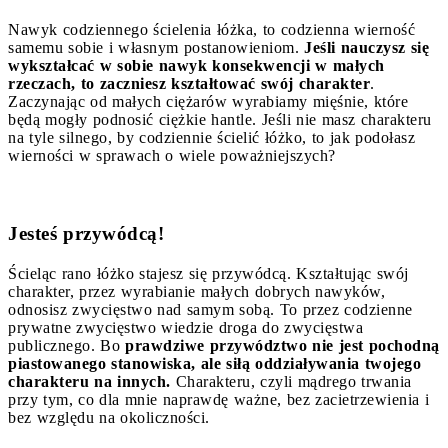
Nawyk codziennego ścielenia łóżka, to codzienna wierność
samemu sobie i własnym postanowieniom.
Jeśli nauczysz się
wykształcać w sobie nawyk konsekwencji w małych
rzeczach, to zaczniesz kształtować swój charakter
.
Zaczynając od małych ciężarów wyrabiamy mięśnie, które
będą mogły podnosić ciężkie hantle. Jeśli nie masz charakteru
na tyle silnego, by codziennie ścielić łóżko, to jak podołasz
wierności w sprawach o wiele poważniejszych?
Jesteś przywódcą!
Ścieląc rano łóżko stajesz się przywódcą. Kształtując swój
charakter, przez wyrabianie małych dobrych nawyków,
odnosisz zwycięstwo nad samym sobą. To przez codzienne
prywatne zwycięstwo wiedzie droga do zwycięstwa
publicznego. Bo
prawdziwe przywództwo nie jest pochodną
piastowanego stanowiska, ale siłą oddziaływania twojego
charakteru na innych.
Charakteru, czyli mądrego trwania
przy tym, co dla mnie naprawdę ważne, bez zacietrzewienia i
bez względu na okoliczności.