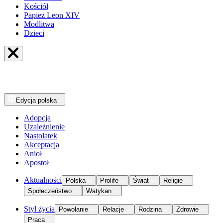
Kościół
Papież Leon XIV
Modlitwa
Dzieci
Edycja
polska
Adopcja
Uzależnienie
Nastolatek
Akceptacja
Anioł
Apostoł
Aktualności
Polska
Prolife
Świat
Religie
Społeczeństwo
Watykan
Styl życia
Powołanie
Relacje
Rodzina
Zdrowie
Praca