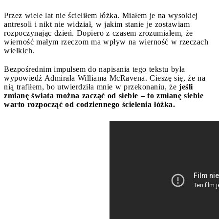
Przez wiele lat nie ścieliłem łóżka. Miałem je na wysokiej
antresoli i nikt nie widział, w jakim stanie je zostawiam
rozpoczynając dzień. Dopiero z czasem zrozumiałem, że
wierność małym rzeczom ma wpływ na wierność w rzeczach
wielkich.
Bezpośrednim impulsem do napisania tego tekstu była
wypowiedź Admirała Williama McRavena. Cieszę się, że na
nią trafiłem, bo utwierdziła mnie w przekonaniu, że
jeśli
zmianę świata można zacząć od siebie – to zmianę siebie
warto rozpocząć od codziennego ścielenia łóżka.