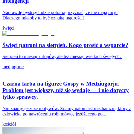
inteligencji
Naprawdę bystrzy ludzie potrafią przyznać, że nie mają racji.
Dlaczego miałoby to być oznaką mądrości?
święci
Święci patroni na sierpień. Kogo prosić o wsparcie?
Sierpień to miesiąc urlopów, ale też miesiąc wielkich świętych.
medjugorie
Czarna farba na figurze Gospy w Medziugorju.
Problem jest większy, niż się wydaje — i nie dotyczy
tylko sprawcy.
Nie znamy jeszcze motywów. Znamy natomiast mechanizm, który z
człowieka po nawróceniu robi mówcę jeżdżącego po...
kościół