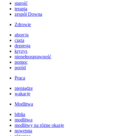
starość
terapia
zespół Downa
Zdrowie
aborcja
ciąża
depresja
kryzys
niepełnosprawność
pomoc
poród
Praca
pieniądze
wakacje
Modlitwa
biblia
modlitwa
modlitwy na różne okazje
nowenna