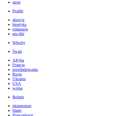
sport
Prolife
aborcja
bioetyka
eutanazja
pro-life
Włochy
Świat
Afryka
Francja
prześladowania
Rosja
Ukraina
USA
wojna
Religie
ekumenizm
Islam
Prawosławie