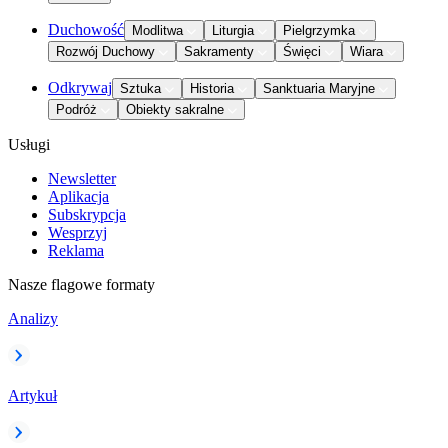
Duchowość
Modlitwa
Liturgia
Pielgrzymka
Rozwój Duchowy
Sakramenty
Święci
Wiara
Odkrywaj
Sztuka
Historia
Sanktuaria Maryjne
Podróż
Obiekty sakralne
Usługi
Newsletter
Aplikacja
Subskrypcja
Wesprzyj
Reklama
Nasze flagowe formaty
Analizy
Artykuł