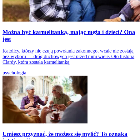
Można być karmelitanką, mając męża i dzieci? Ona
jest
Katolicy, którzy nie czują powołania zakonnego, wcale nie zostają
bez wyboru — dróg duchowych jest przed nimi wiele. Oto historia
Clardy, która została karmelitanką
psychologia
Umiesz przyznać, że możesz się mylić? To oznaka