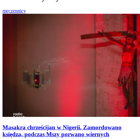
męczennicy
Masakra chrześcijan w Nigerii. Zamordowano
księdza, podczas Mszy porwano wiernych