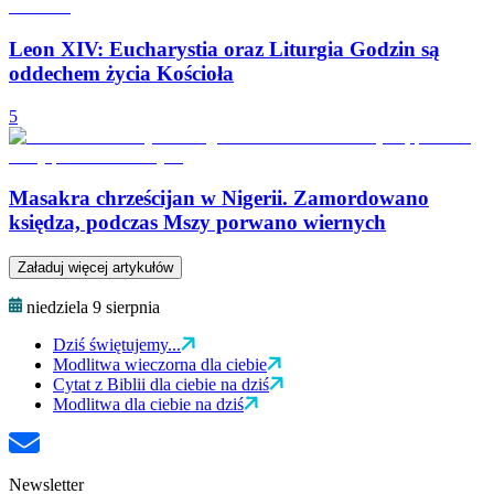
Leon XIV: Eucharystia oraz Liturgia Godzin są
oddechem życia Kościoła
5
Masakra chrześcijan w Nigerii. Zamordowano
księdza, podczas Mszy porwano wiernych
Załaduj więcej artykułów
niedziela 9 sierpnia
Dziś świętujemy...
Modlitwa wieczorna dla ciebie
Cytat z Biblii dla ciebie na dziś
Modlitwa dla ciebie na dziś
Newsletter