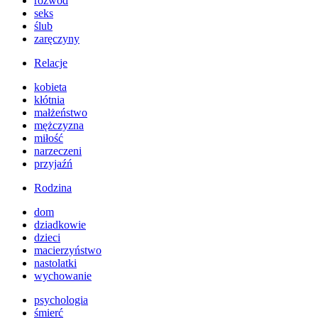
rozwód
seks
ślub
zaręczyny
Relacje
kobieta
kłótnia
małżeństwo
mężczyzna
miłość
narzeczeni
przyjaźń
Rodzina
dom
dziadkowie
dzieci
macierzyństwo
nastolatki
wychowanie
psychologia
śmierć