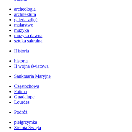
archeologia
architektura
galeria zdjęć
malarstwo
muzyka
muzyka dawna
sztuka sakralna
Historia
historia
II wojna światowa
Sanktuaria Maryjne
Częstochowa
Fatima
Guadalupe
Lourdes
Podróż
pielgrzymka
Ziemia Święta