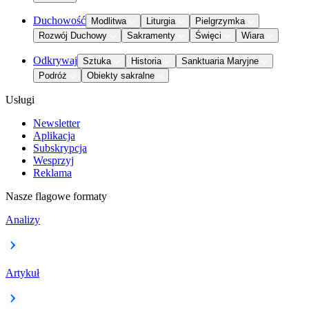
Duchowość
Modlitwa
Liturgia
Pielgrzymka
Rozwój Duchowy
Sakramenty
Święci
Wiara
Odkrywaj
Sztuka
Historia
Sanktuaria Maryjne
Podróż
Obiekty sakralne
Usługi
Newsletter
Aplikacja
Subskrypcja
Wesprzyj
Reklama
Nasze flagowe formaty
Analizy
Artykuł