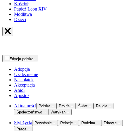
Kościół
Papież Leon XIV
Modlitwa
Dzieci
Edycja
polska
Adopcja
Uzależnienie
Nastolatek
Akceptacja
Anioł
Apostoł
Aktualności
Polska
Prolife
Świat
Religie
Społeczeństwo
Watykan
Styl życia
Powołanie
Relacje
Rodzina
Zdrowie
Praca