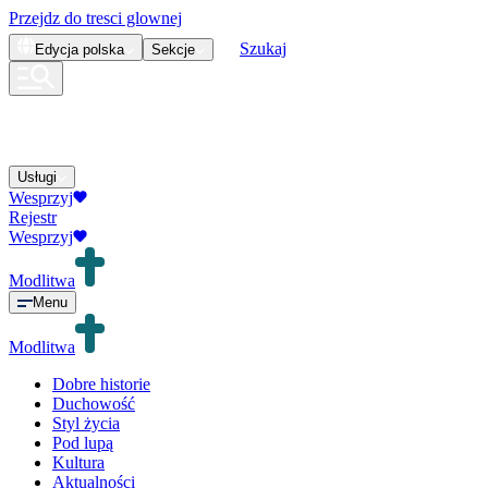
Przejdz do tresci glownej
Szukaj
Edycja
polska
Sekcje
Usługi
Wesprzyj
Rejestr
Wesprzyj
Modlitwa
Menu
Modlitwa
Dobre historie
Duchowość
Styl życia
Pod lupą
Kultura
Aktualności