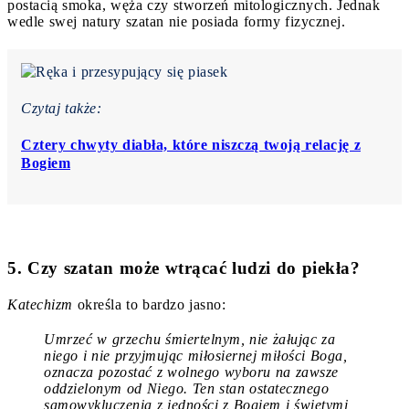
postacią smoka, węża czy stworzeń mitologicznych. Jednak
wedle swej natury szatan nie posiada formy fizycznej.
Czytaj także:
Cztery chwyty diabła, które niszczą twoją relację z
Bogiem
5. Czy szatan może wtrącać ludzi do piekła?
Katechizm
określa to bardzo jasno:
Umrzeć w grzechu śmiertelnym, nie żałując za
niego i nie przyjmując miłosiernej miłości Boga,
oznacza pozostać z wolnego wyboru na zawsze
oddzielonym od Niego. Ten stan ostatecznego
samowykluczenia z jedności z Bogiem i świętymi