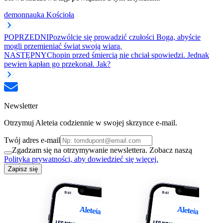
demon
nauka Kościoła
POPRZEDNI
Pozwólcie się prowadzić czułości Boga, abyście
mogli przemieniać świat swoją wiarą.
NASTĘPNY
Chopin przed śmiercią nie chciał spowiedzi. Jednak
pewien kapłan go przekonał. Jak?
Newsletter
Otrzymuj Aleteia codziennie w swojej skrzynce e-mail.
Twój adres e-mail
Zgadzam się na otrzymywanie newslettera. Zobacz naszą
Polityka prywatności, aby dowiedzieć się więcej.
Zapisz się