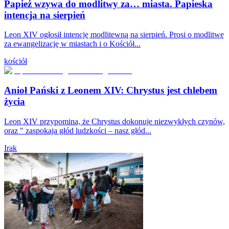
Papież wzywa do modlitwy za… miasta. Papieska
intencja na sierpień
Leon XIV ogłosił intencję modlitewną na sierpień. Prosi o modlitwę
za ewangelizację w miastach i o Kościół...
kościół
Anioł Pański z Leonem XIV: Chrystus jest chlebem
życia
Leon XIV przypomina, że Chrystus dokonuje niezwykłych czynów,
oraz " zaspokaja głód ludzkości – nasz głód...
Irak