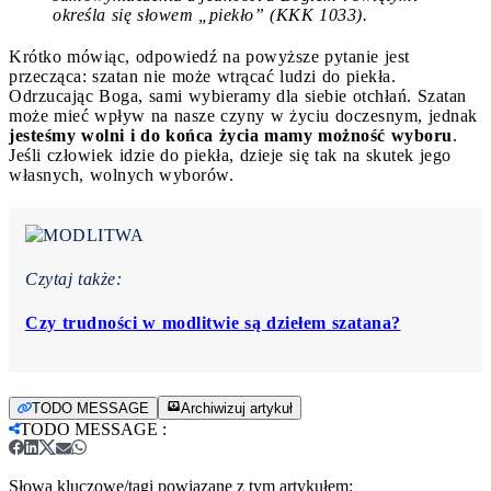
określa się słowem „piekło” (KKK 1033).
Krótko mówiąc, odpowiedź na powyższe pytanie jest
przecząca: szatan nie może wtrącać ludzi do piekła.
Odrzucając Boga, sami wybieramy dla siebie otchłań. Szatan
może mieć wpływ na nasze czyny w życiu doczesnym, jednak
jesteśmy wolni i do końca życia mamy możność wyboru
.
Jeśli człowiek idzie do piekła, dzieje się tak na skutek jego
własnych, wolnych wyborów.
Czytaj także:
Czy trudności w modlitwie są dziełem szatana?
TODO MESSAGE
Archiwizuj artykuł
TODO MESSAGE
:
Słowa kluczowe/tagi powiązane z tym artykułem: