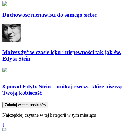
Duchowość nienawiści do samego siebie
Możesz żyć w czasie lęku i niepewności tak jak św.
Edyta Stein
8 porad Edyty Stein – unikaj rzeczy, które niszczą
Twoją kobiecość
Załaduj więcej artykułów
Najczęściej czytane w tej kategorii w tym miesiącu
1