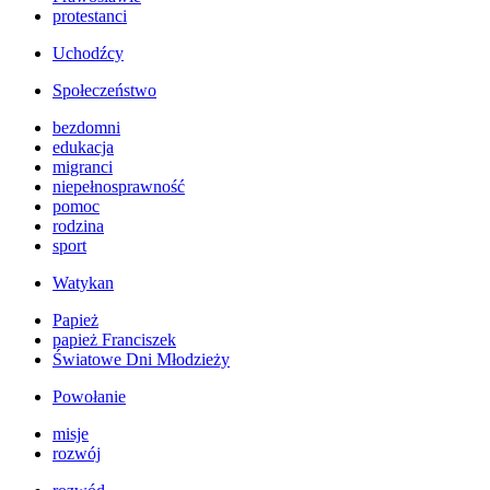
protestanci
Uchodźcy
Społeczeństwo
bezdomni
edukacja
migranci
niepełnosprawność
pomoc
rodzina
sport
Watykan
Papież
papież Franciszek
Światowe Dni Młodzieży
Powołanie
misje
rozwój