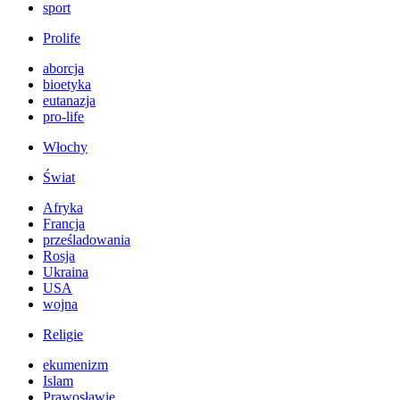
sport
Prolife
aborcja
bioetyka
eutanazja
pro-life
Włochy
Świat
Afryka
Francja
prześladowania
Rosja
Ukraina
USA
wojna
Religie
ekumenizm
Islam
Prawosławie