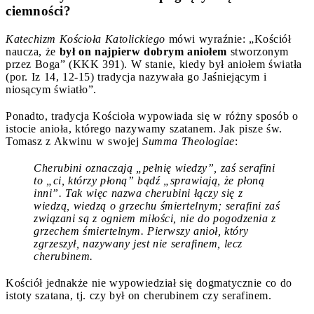
ciemności?
Katechizm Kościoła Katolickiego
mówi wyraźnie: „Kościół
naucza, że
był on najpierw dobrym aniołem
stworzonym
przez Boga” (KKK 391). W stanie, kiedy był aniołem światła
(por. Iz 14, 12-15) tradycja nazywała go Jaśniejącym i
niosącym światło”.
Ponadto, tradycja Kościoła wypowiada się w różny sposób o
istocie anioła, którego nazywamy szatanem. Jak pisze św.
Tomasz z Akwinu w swojej
Summa Theologiae
:
Cherubini oznaczają „pełnię wiedzy”, zaś serafini
to „ci, którzy płoną” bądź „sprawiają, że płoną
inni”. Tak więc nazwa cherubini łączy się z
wiedzą, wiedzą o grzechu śmiertelnym; serafini zaś
związani są z ogniem miłości, nie do pogodzenia z
grzechem śmiertelnym. Pierwszy anioł, który
zgrzeszył, nazywany jest nie serafinem, lecz
cherubinem.
Kościół jednakże nie wypowiedział się dogmatycznie co do
istoty szatana, tj. czy był on cherubinem czy serafinem.