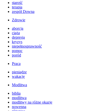
starość
terapia
zespół Downa
Zdrowie
aborcja
ciąża
depresja
kryzys
niepełnosprawność
pomoc
poród
Praca
pieniądze
wakacje
Modlitwa
biblia
modlitwa
modlitwy na różne okazje
nowenna