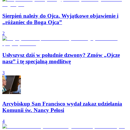
Sierpień należy do Ojca. Wyjątkowe objawienie i
„różaniec do Boga Ojca”
2
Usłyszysz dziś w południe dzwony? Zmów „Ojcze
nasz” i tę specjalną modlitwę
3
Arcybiskup San Francisco wydał zakaz udzielania
Komunii św. Nancy Pelosi
4