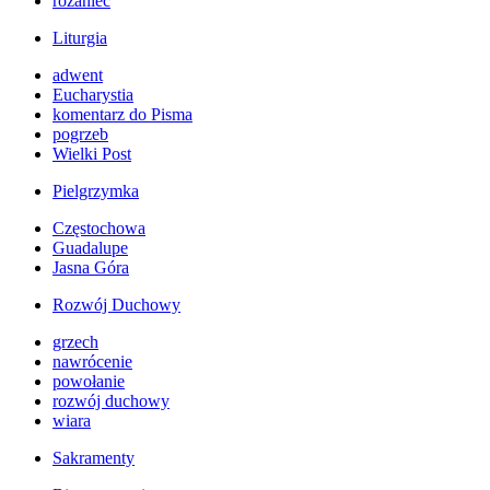
różaniec
Liturgia
adwent
Eucharystia
komentarz do Pisma
pogrzeb
Wielki Post
Pielgrzymka
Częstochowa
Guadalupe
Jasna Góra
Rozwój Duchowy
grzech
nawrócenie
powołanie
rozwój duchowy
wiara
Sakramenty