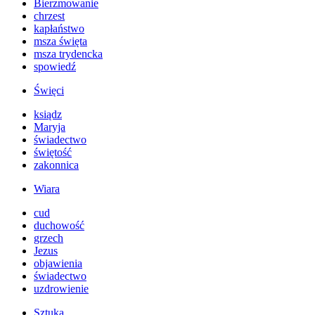
Bierzmowanie
chrzest
kapłaństwo
msza święta
msza trydencka
spowiedź
Święci
ksiądz
Maryja
świadectwo
świętość
zakonnica
Wiara
cud
duchowość
grzech
Jezus
objawienia
świadectwo
uzdrowienie
Sztuka