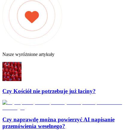
Nasze wyróżnione artykuły
Czy Kościół nie potrzebuje już łaciny?
Czy naprawdę można powierzyć AI napisanie
przemówienia weselnego?