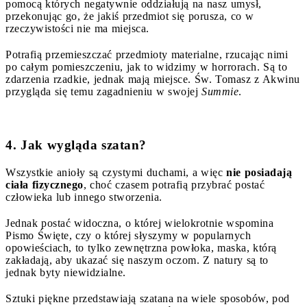
pomocą których negatywnie oddziałują na nasz umysł,
przekonując go, że jakiś przedmiot się porusza, co w
rzeczywistości nie ma miejsca.
Potrafią przemieszczać przedmioty materialne, rzucając nimi
po całym pomieszczeniu, jak to widzimy w horrorach. Są to
zdarzenia rzadkie, jednak mają miejsce. Św. Tomasz z Akwinu
przygląda się temu zagadnieniu w swojej
Summie
.
4. Jak wygląda szatan?
Wszystkie anioły są czystymi duchami, a więc
nie posiadają
ciała fizycznego
, choć czasem potrafią przybrać postać
człowieka lub innego stworzenia.
Jednak postać widoczna, o której wielokrotnie wspomina
Pismo Święte, czy o której słyszymy w popularnych
opowieściach, to tylko zewnętrzna powłoka, maska, którą
zakładają, aby ukazać się naszym oczom. Z natury są to
jednak byty niewidzialne.
Sztuki piękne przedstawiają szatana na wiele sposobów, pod