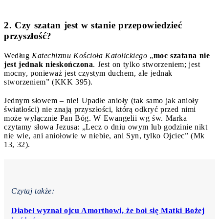
2. Czy szatan jest w stanie przepowiedzieć
przyszłość?
Według
Katechizmu Kościoła Katolickiego
„
m
oc szatana nie
jest jednak nieskończona
. Jest on tylko stworzeniem; jest
mocny, ponieważ jest czystym duchem, ale jednak
stworzeniem” (KKK 395).
Jednym słowem – nie! Upadłe anioły (tak samo jak anioły
światłości) nie znają przyszłości, którą odkryć przed nimi
może wyłącznie Pan Bóg. W Ewangelii wg św. Marka
czytamy słowa Jezusa: „Lecz o dniu owym lub godzinie nikt
nie wie, ani aniołowie w niebie, ani Syn, tylko Ojciec” (Mk
13, 32).
Czytaj także:
Diabeł wyznał ojcu Amorthowi, że boi się Matki Bożej