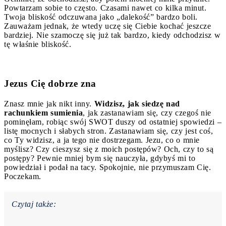
Powtarzam sobie to często. Czasami nawet co kilka minut.
Twoja bliskość odczuwana jako „dalekość” bardzo boli.
Zauważam jednak, że wtedy uczę się Ciebie kochać jeszcze
bardziej. Nie szamoczę się już tak bardzo, kiedy odchodzisz w
tę właśnie bliskość.
Jezus Cię dobrze zna
Znasz mnie jak nikt inny.
Widzisz, jak siedzę nad
rachunkiem sumienia
, jak zastanawiam się, czy czegoś nie
pominęłam, robiąc swój SWOT duszy od ostatniej spowiedzi –
listę mocnych i słabych stron. Zastanawiam się, czy jest coś,
co Ty widzisz, a ja tego nie dostrzegam. Jezu, co o mnie
myślisz? Czy cieszysz się z moich postępów? Och, czy to są
postępy? Pewnie mniej bym się nauczyła, gdybyś mi to
powiedział i podał na tacy. Spokojnie, nie przymuszam Cię.
Poczekam.
Czytaj także: