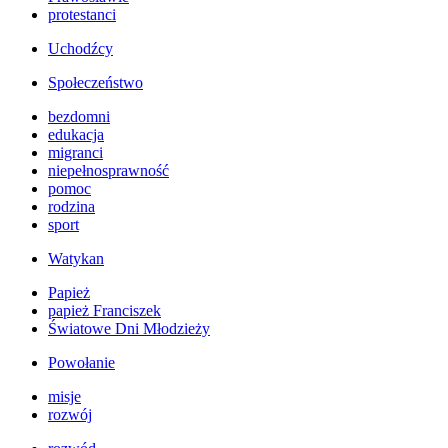
protestanci
Uchodźcy
Społeczeństwo
bezdomni
edukacja
migranci
niepełnosprawność
pomoc
rodzina
sport
Watykan
Papież
papież Franciszek
Światowe Dni Młodzieży
Powołanie
misje
rozwój