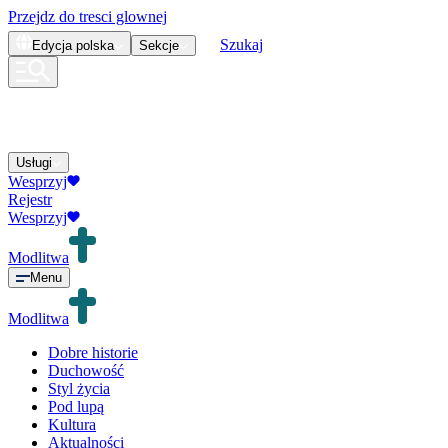
Przejdz do tresci glownej
Szukaj
Edycja
polska
Sekcje
Usługi
Wesprzyj
Rejestr
Wesprzyj
Modlitwa
Menu
Modlitwa
Dobre historie
Duchowość
Styl życia
Pod lupą
Kultura
Aktualności