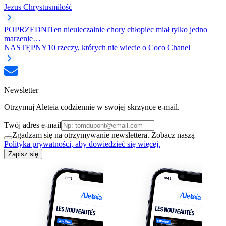
Jezus Chrystus
miłość
POPRZEDNI
Ten nieuleczalnie chory chłopiec miał tylko jedno
marzenie…
NASTĘPNY
10 rzeczy, których nie wiecie o Coco Chanel
Newsletter
Otrzymuj Aleteia codziennie w swojej skrzynce e-mail.
Twój adres e-mail
Zgadzam się na otrzymywanie newslettera. Zobacz naszą
Polityka prywatności, aby dowiedzieć się więcej.
Zapisz się