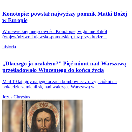
Konotopie: powstał najwyższy pomnik Matki Bożej
w Europie
W niewielkiej miejscowości Konotopie, w gminie Kikół
(województwo kujawsko-pomorskie), tuż przy drodze...
historia
„Dlaczego ja ocalałem?” Pięć minut nad Warszawą
prześladowało Wincentego do końca życia
Miał 19 lat, gdy na jego oczach bombowiec z przyjaciółmi na
pokładzie zamienił się nad walczącą Warszawą w...
Jezus Chrystus