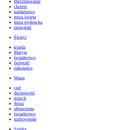
Bierzmowanie
chrzest
kapłaństwo
msza święta
msza trydencka
spowiedź
Święci
ksiądz
Maryja
świadectwo
świętość
zakonnica
Wiara
cud
duchowość
grzech
Jezus
objawienia
świadectwo
uzdrowienie
Sztuka