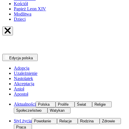
Kościół
Papież Leon XIV
Modlitwa
Dzieci
Edycja
polska
Adopcja
Uzależnienie
Nastolatek
Akceptacja
Anioł
Apostoł
Aktualności
Polska
Prolife
Świat
Religie
Społeczeństwo
Watykan
Styl życia
Powołanie
Relacje
Rodzina
Zdrowie
Praca