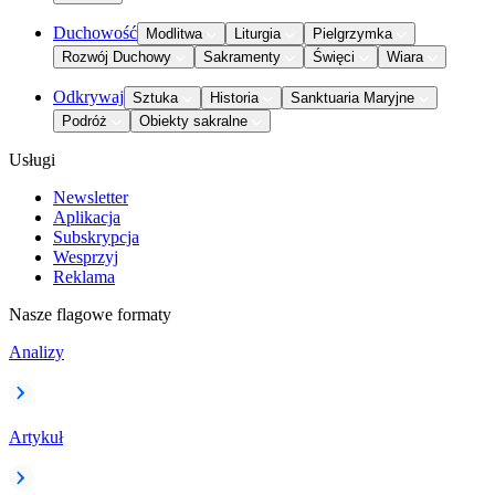
Duchowość
Modlitwa
Liturgia
Pielgrzymka
Rozwój Duchowy
Sakramenty
Święci
Wiara
Odkrywaj
Sztuka
Historia
Sanktuaria Maryjne
Podróż
Obiekty sakralne
Usługi
Newsletter
Aplikacja
Subskrypcja
Wesprzyj
Reklama
Nasze flagowe formaty
Analizy
Artykuł