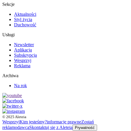
Sekcje
Aktualności
Styl życia
Duchowość
Usługi
Newsletter
Aplikacja
Subskrypcja
Wesprzyj
Reklama
Archiwa
Na rok
© 2025 Aleteia
Wesprzyj
Kim jesteśmy?
informacje prawne
Zostań
reklamodawcą
Skontaktuj się z Aleteią
Prywatność