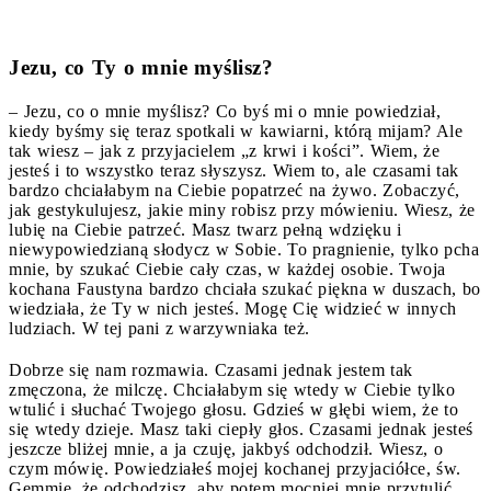
Jezu, co Ty o mnie myślisz?
– Jezu, co o mnie myślisz? Co byś mi o mnie powiedział,
kiedy byśmy się teraz spotkali w kawiarni, którą mijam? Ale
tak wiesz – jak z przyjacielem „z krwi i kości”. Wiem, że
jesteś i to wszystko teraz słyszysz. Wiem to, ale czasami tak
bardzo chciałabym na Ciebie popatrzeć na żywo. Zobaczyć,
jak gestykulujesz, jakie miny robisz przy mówieniu. Wiesz, że
lubię na Ciebie patrzeć. Masz twarz pełną wdzięku i
niewypowiedzianą słodycz w Sobie. To pragnienie, tylko pcha
mnie, by szukać Ciebie cały czas, w każdej osobie. Twoja
kochana Faustyna bardzo chciała szukać piękna w duszach, bo
wiedziała, że Ty w nich jesteś. Mogę Cię widzieć w innych
ludziach. W tej pani z warzywniaka też.
Dobrze się nam rozmawia. Czasami jednak jestem tak
zmęczona, że milczę. Chciałabym się wtedy w Ciebie tylko
wtulić i słuchać Twojego głosu. Gdzieś w głębi wiem, że to
się wtedy dzieje. Masz taki ciepły głos. Czasami jednak jesteś
jeszcze bliżej mnie, a ja czuję, jakbyś odchodził. Wiesz, o
czym mówię. Powiedziałeś mojej kochanej przyjaciółce, św.
Gemmie, że odchodzisz, aby potem mocniej mnie przytulić.