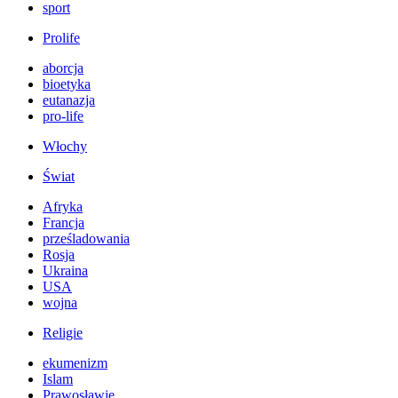
sport
Prolife
aborcja
bioetyka
eutanazja
pro-life
Włochy
Świat
Afryka
Francja
prześladowania
Rosja
Ukraina
USA
wojna
Religie
ekumenizm
Islam
Prawosławie