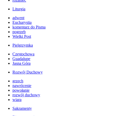
różaniec
Liturgia
adwent
Eucharystia
komentarz do Pisma
pogrzeb
Wielki Post
Pielgrzymka
Częstochowa
Guadalupe
Jasna Góra
Rozwój Duchowy
grzech
nawrócenie
powołanie
rozwój duchowy
wiara
Sakramenty