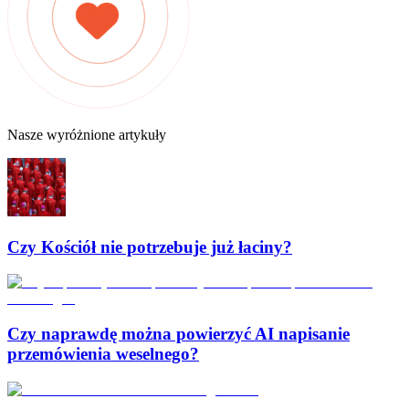
Nasze wyróżnione artykuły
Czy Kościół nie potrzebuje już łaciny?
Czy naprawdę można powierzyć AI napisanie
przemówienia weselnego?