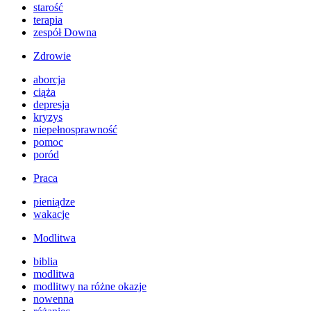
starość
terapia
zespół Downa
Zdrowie
aborcja
ciąża
depresja
kryzys
niepełnosprawność
pomoc
poród
Praca
pieniądze
wakacje
Modlitwa
biblia
modlitwa
modlitwy na różne okazje
nowenna