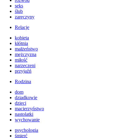
rozwód
seks
ślub
zaręczyny
Relacje
kobieta
kłótnia
małżeństwo
mężczyzna
miłość
narzeczeni
przyjaźń
Rodzina
dom
dziadkowie
dzieci
macierzyństwo
nastolatki
wychowanie
psychologia
śmierć