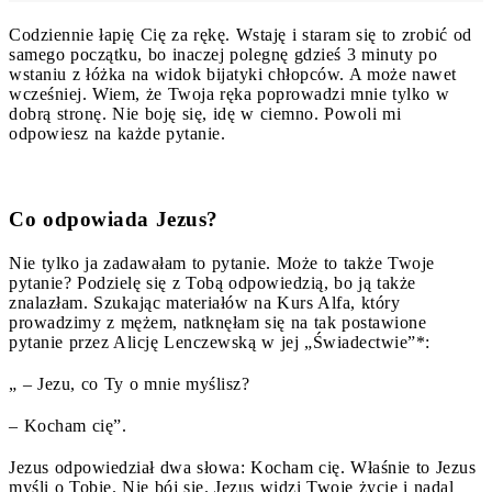
Codziennie łapię Cię za rękę. Wstaję i staram się to zrobić od
samego początku, bo inaczej polegnę gdzieś 3 minuty po
wstaniu z łóżka na widok bijatyki chłopców. A może nawet
wcześniej. Wiem, że Twoja ręka poprowadzi mnie tylko w
dobrą stronę. Nie boję się, idę w ciemno. Powoli mi
odpowiesz na każde pytanie.
Co odpowiada Jezus?
Nie tylko ja zadawałam to pytanie. Może to także Twoje
pytanie? Podzielę się z Tobą odpowiedzią, bo ją także
znalazłam. Szukając materiałów na Kurs Alfa, który
prowadzimy z mężem, natknęłam się na tak postawione
pytanie przez Alicję Lenczewską w jej „Świadectwie”*:
„ – Jezu, co Ty o mnie myślisz?
– Kocham cię”.
Jezus odpowiedział dwa słowa: Kocham cię. Właśnie to Jezus
myśli o Tobie. Nie bój się. Jezus widzi Twoje życie i nadal