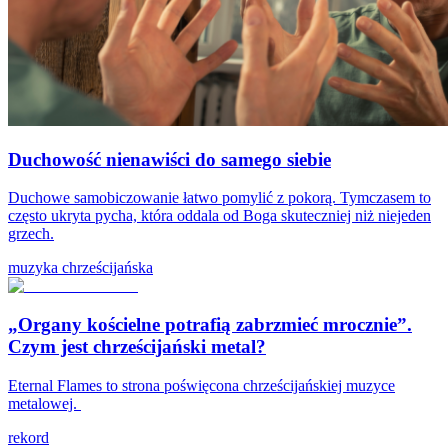
Duchowość nienawiści do samego siebie
Duchowe samobiczowanie łatwo pomylić z pokorą. Tymczasem to
często ukryta pycha, która oddala od Boga skuteczniej niż niejeden
grzech.
muzyka chrześcijańska
„Organy kościelne potrafią zabrzmieć mrocznie”.
Czym jest chrześcijański metal?
Eternal Flames to strona poświęcona chrześcijańskiej muzyce
metalowej.
rekord