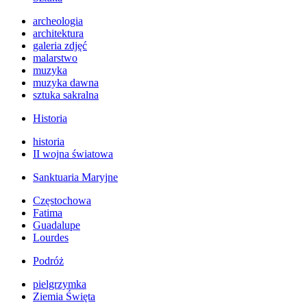
archeologia
architektura
galeria zdjęć
malarstwo
muzyka
muzyka dawna
sztuka sakralna
Historia
historia
II wojna światowa
Sanktuaria Maryjne
Częstochowa
Fatima
Guadalupe
Lourdes
Podróż
pielgrzymka
Ziemia Święta