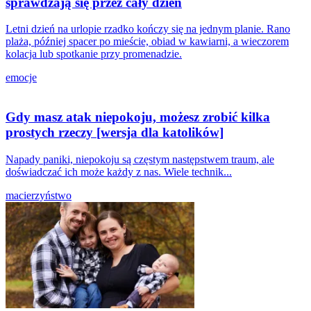
sprawdzają się przez cały dzień
Letni dzień na urlopie rzadko kończy się na jednym planie. Rano
plaża, później spacer po mieście, obiad w kawiarni, a wieczorem
kolacja lub spotkanie przy promenadzie.
emocje
Gdy masz atak niepokoju, możesz zrobić kilka
prostych rzeczy [wersja dla katolików]
Napady paniki, niepokoju są częstym następstwem traum, ale
doświadczać ich może każdy z nas. Wiele technik...
macierzyństwo