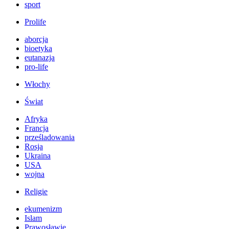
sport
Prolife
aborcja
bioetyka
eutanazja
pro-life
Włochy
Świat
Afryka
Francja
prześladowania
Rosja
Ukraina
USA
wojna
Religie
ekumenizm
Islam
Prawosławie