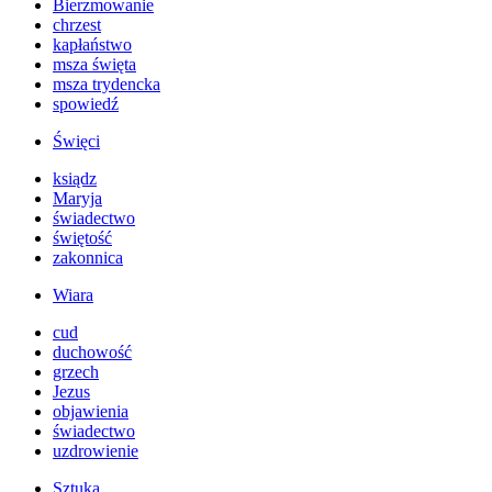
Bierzmowanie
chrzest
kapłaństwo
msza święta
msza trydencka
spowiedź
Święci
ksiądz
Maryja
świadectwo
świętość
zakonnica
Wiara
cud
duchowość
grzech
Jezus
objawienia
świadectwo
uzdrowienie
Sztuka