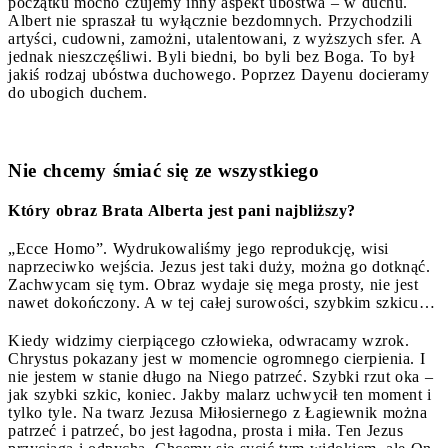
początku mocno czujemy inny aspekt ubóstwa – w duchu.
Albert nie spraszał tu wyłącznie bezdomnych. Przychodzili
artyści, cudowni, zamożni, utalentowani, z wyższych sfer. A
jednak nieszczęśliwi. Byli biedni, bo byli bez Boga. To był
jakiś rodzaj ubóstwa duchowego. Poprzez Dayenu docieramy
do ubogich duchem.
Nie chcemy śmiać się ze wszystkiego
Który obraz Brata Alberta jest pani najbliższy?
„Ecce Homo”. Wydrukowaliśmy jego reprodukcję, wisi
naprzeciwko wejścia. Jezus jest taki duży, można go dotknąć.
Zachwycam się tym. Obraz wydaje się mega prosty, nie jest
nawet dokończony. A w tej całej surowości, szybkim szkicu…
Kiedy widzimy cierpiącego człowieka, odwracamy wzrok.
Chrystus pokazany jest w momencie ogromnego cierpienia. I
nie jestem w stanie długo na Niego patrzeć. Szybki rzut oka –
jak szybki szkic, koniec. Jakby malarz uchwycił ten moment i
tylko tyle. Na twarz Jezusa Miłosiernego z Łagiewnik można
patrzeć i patrzeć, bo jest łagodna, prosta i miła. Ten Jezus