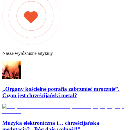
Nasze wyróżnione artykuły
„Organy kościelne potrafią zabrzmieć mrocznie”.
Czym jest chrześcijański metal?
Muzyka elektroniczna i… chrześcijańska
medytacja? „Bóg daje wolność!”