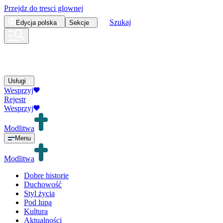
Przejdz do tresci glownej
Szukaj
Edycja
polska
Sekcje
Usługi
Wesprzyj
Rejestr
Wesprzyj
Modlitwa
Menu
Modlitwa
Dobre historie
Duchowość
Styl życia
Pod lupą
Kultura
Aktualności