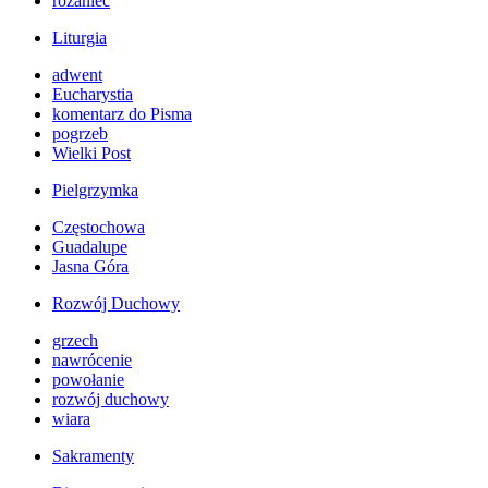
różaniec
Liturgia
adwent
Eucharystia
komentarz do Pisma
pogrzeb
Wielki Post
Pielgrzymka
Częstochowa
Guadalupe
Jasna Góra
Rozwój Duchowy
grzech
nawrócenie
powołanie
rozwój duchowy
wiara
Sakramenty