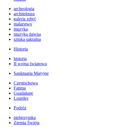
archeologia
architektura
galeria zdjęć
malarstwo
muzyka
muzyka dawna
sztuka sakralna
Historia
historia
II wojna światowa
Sanktuaria Maryjne
Częstochowa
Fatima
Guadalupe
Lourdes
Podróż
pielgrzymka
Ziemia Święta