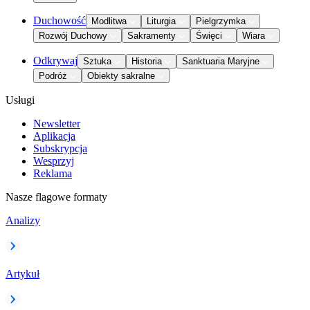
Duchowość
Modlitwa
Liturgia
Pielgrzymka
Rozwój Duchowy
Sakramenty
Święci
Wiara
Odkrywaj
Sztuka
Historia
Sanktuaria Maryjne
Podróż
Obiekty sakralne
Usługi
Newsletter
Aplikacja
Subskrypcja
Wesprzyj
Reklama
Nasze flagowe formaty
Analizy
Artykuł