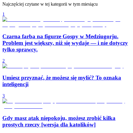
Najczęściej czytane w tej kategorii w tym miesiącu
1
Czarna farba na figurze Gospy w Medziugorju.
Problem jest większy, niż się wydaje — i nie dotyczy
tylko sprawcy.
2
Umiesz przyznać, że możesz się mylić? To oznaka
inteligencji
3
Gdy masz atak niepokoju, możesz zrobić kilka
prostych rzeczy [wersja dla katolików]