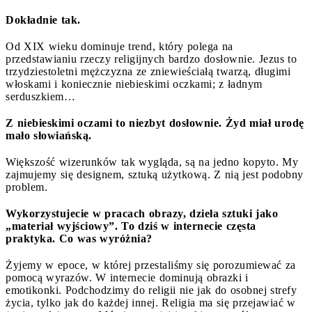
Dokładnie tak.
Od XIX wieku dominuje trend, który polega na
przedstawianiu rzeczy religijnych bardzo dosłownie. Jezus to
trzydziestoletni mężczyzna ze zniewieściałą twarzą, długimi
włoskami i koniecznie niebieskimi oczkami; z ładnym
serduszkiem…
Z niebieskimi oczami to niezbyt dosłownie. Żyd miał urodę
mało słowiańską.
Większość wizerunków tak wygląda, są na jedno kopyto. My
zajmujemy się designem, sztuką użytkową. Z nią jest podobny
problem.
Wykorzystujecie w pracach obrazy, dzieła sztuki jako
„materiał wyjściowy”. To dziś w internecie częsta
praktyka. Co was wyróżnia?
Żyjemy w epoce, w której przestaliśmy się porozumiewać za
pomocą wyrazów. W internecie dominują obrazki i
emotikonki. Podchodzimy do religii nie jak do osobnej strefy
życia, tylko jak do każdej innej. Religia ma się przejawiać w