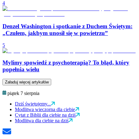
4
Denzel Washington i spotkanie z Duchem Świętym:
„Czułem, jakbym unosił się w powietrzu”
5
Mylimy spowiedź z psychoterapią? To błąd, który
popełnia wielu
Załaduj więcej artykułów
piątek 7 sierpnia
Dziś świętujemy...
Modlitwa wieczorna dla ciebie
Cytat z Biblii dla ciebie na dziś
Modlitwa dla ciebie na dziś