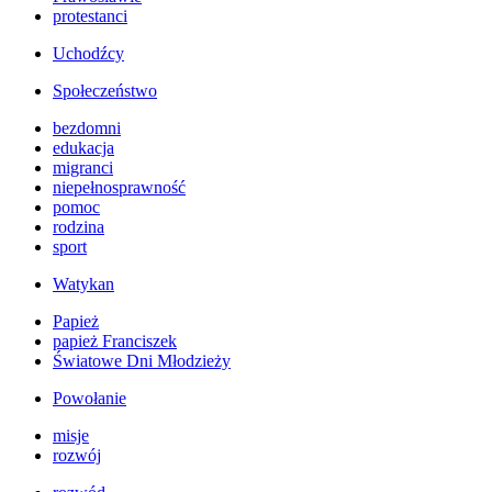
protestanci
Uchodźcy
Społeczeństwo
bezdomni
edukacja
migranci
niepełnosprawność
pomoc
rodzina
sport
Watykan
Papież
papież Franciszek
Światowe Dni Młodzieży
Powołanie
misje
rozwój