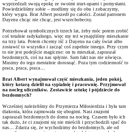
wyprzedzali swoją epokę ze swoimi sturt-upami i pomysłami.
Powiedzieliśmy sobie – modlimy się do obu i zobaczymy,
który wygra. Brat Albert poszedł po całości. Został patronem
Dayenu chcąc nie chcąc, jest wszechobecny.
Potrzebował symbolicznych trzech lat, żeby móc potem zrobić
coś totalnie radykalnego, więc my też wynajęliśmy mieszkanie
na trzy lata. Potem chcemy iść z Dayenu na cały świat albo
zostawić to wszystko i zacząć coś zupełnie innego. Przy czym
to nie jest podejście magiczne: on tu mieszkał, zapraszał
bezdomnych, coś na nas spłynie. Sam fakt nas nie uświęca.
Musimy do tego mentalnie dorosnąć. Poza tym codzienność to
praca, praca, praca…
Brat Albert wynajmował część mieszkania, jeden pokój,
który kotarą dzielił na sypialnię i pracownię. Przyjmował
na nocleg uliczników. Zostawicie sztukę i pójdziecie do
bezdomnych?
Wcześniej należeliśmy do Przymierza Miłosierdzia i była tam
diakonia, która zajmowała się ubogimi. Nasi znajomi
zapraszali bezdomnych do domu na nocleg. Czasem było ich
tak dużo, że ci znajomi się nie mieścili i przychodzili spać do
nas… Zdarza się, że wychodzimy do bezdomnych, ale od