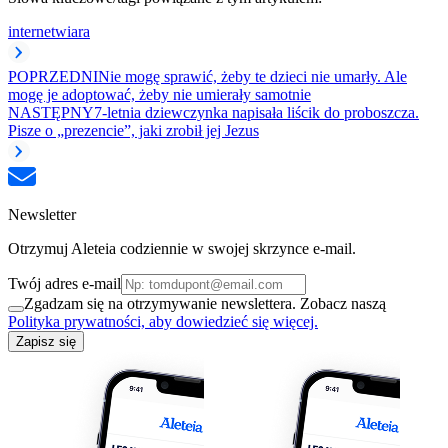
internet
wiara
POPRZEDNI
Nie mogę sprawić, żeby te dzieci nie umarły. Ale
mogę je adoptować, żeby nie umierały samotnie
NASTĘPNY
7-letnia dziewczynka napisała liścik do proboszcza.
Pisze o „prezencie”, jaki zrobił jej Jezus
Newsletter
Otrzymuj Aleteia codziennie w swojej skrzynce e-mail.
Twój adres e-mail
Zgadzam się na otrzymywanie newslettera. Zobacz naszą
Polityka prywatności, aby dowiedzieć się więcej.
Zapisz się