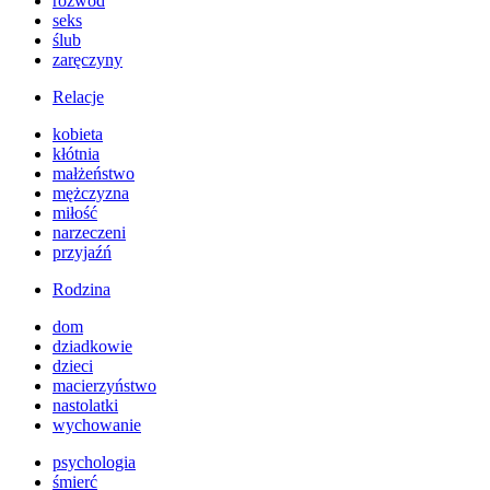
rozwód
seks
ślub
zaręczyny
Relacje
kobieta
kłótnia
małżeństwo
mężczyzna
miłość
narzeczeni
przyjaźń
Rodzina
dom
dziadkowie
dzieci
macierzyństwo
nastolatki
wychowanie
psychologia
śmierć