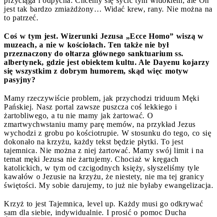
przyciąga i odpycha. Chcemy się sycić tym widokiem, ale On
jest tak bardzo zmiażdżony… Widać krew, rany. Nie można na
to patrzeć.
Coś w tym jest. Wizerunki Jezusa „Ecce Homo” wiszą w
muzeach, a nie w kościołach. Ten także nie był
przeznaczony do ołtarza głównego sanktuarium ss.
albertynek, gdzie jest obiektem kultu. Ale Dayenu kojarzy
się wszystkim z dobrym humorem, skąd więc motyw
pasyjny?
Mamy rzeczywiście problem, jak przychodzi triduum Męki
Pańskiej. Nasz portal zawsze puszcza coś lekkiego i
żartobliwego, a tu nie mamy jak żartować. O
zmartwychwstaniu mamy parę memów, na przykład Jezus
wychodzi z grobu po kościotrupie. W stosunku do tego, co się
dokonało na krzyżu, każdy tekst będzie płytki. To jest
tajemnica. Nie można z niej żartować. Mamy swój limit i na
temat męki Jezusa nie żartujemy. Chociaż w kręgach
katolickich, w tym od czcigodnych księży, słyszeliśmy tyle
kawałów o Jezusie na krzyżu, że niestety, nie ma tej granicy
świętości. My sobie darujemy, to już nie byłaby ewangelizacja.
Krzyż to jest Tajemnica, level up. Każdy musi go odkrywać
sam dla siebie, indywidualnie. I prosić o pomoc Ducha