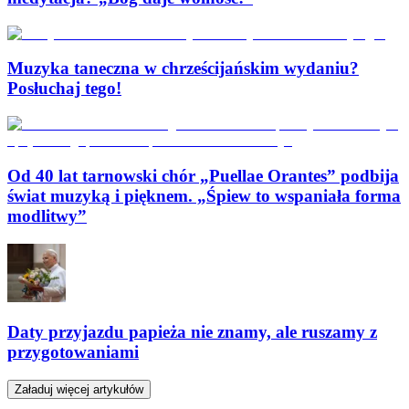
Muzyka taneczna w chrześcijańskim wydaniu?
Posłuchaj tego!
Od 40 lat tarnowski chór „Puellae Orantes” podbija
świat muzyką i pięknem. „Śpiew to wspaniała forma
modlitwy”
Daty przyjazdu papieża nie znamy, ale ruszamy z
przygotowaniami
Załaduj więcej artykułów