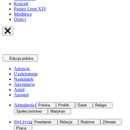
Kościół
Papież Leon XIV
Modlitwa
Dzieci
Edycja
polska
Adopcja
Uzależnienie
Nastolatek
Akceptacja
Anioł
Apostoł
Aktualności
Polska
Prolife
Świat
Religie
Społeczeństwo
Watykan
Styl życia
Powołanie
Relacje
Rodzina
Zdrowie
Praca