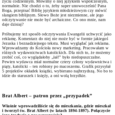
życiu codziennym. Mówimy o niej językiem współczesnym,
normalnie. Nie chodzi o to, żeby super unowocześnić Pana
Boga, przepisać Biblię językiem młodzieżowym czy mówić
slangiem biblijnym. Słowo Boże jest niezmienne, ale jego
odczytywanie nie może być archaiczne. Co ono mnie, nam
daje dzisiaj?
Próbujemy też sposób odczytywania Ewangelii uchwycić jako
reklamę. Komentarz do niej nie może być w formie jakiegoś
Jezuska i beznadziejnego tekstu. Musi wyglądać jak reklama.
Wprowadzamy do Kościoła nowy marketing. Pracowałam w
różnych wydawnictwach katolickich. Dla nich to, że możemy
zrobić coś, co wyglądałoby „łał!” było niedopuszczalne.
Pewien wydawca miał normalne cztery człony wydawnictwa i
piąty, katolicki – ten robiony po macoszemu. Grafik przysyłał
5 projektów okładek książki, wybierano najbrzydszą. No bo to
idzie do staruszek i księży, a oni wolą brzydkie.
Brat Albert – patron przez „przypadek”
Właśnie wprowadziliście się do mieszkania, gdzie mieszkał
i tworzył św. Brat Albert (w latach 1894-1897). Połączycie