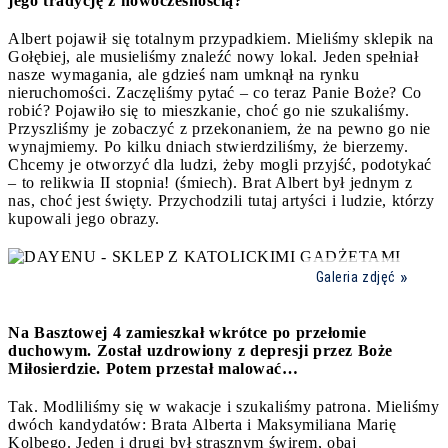
jego tradycję z nowoczesnością?
Albert pojawił się totalnym przypadkiem. Mieliśmy sklepik na
Gołębiej, ale musieliśmy znaleźć nowy lokal. Jeden spełniał
nasze wymagania, ale gdzieś nam umknął na rynku
nieruchomości. Zaczęliśmy pytać – co teraz Panie Boże? Co
robić? Pojawiło się to mieszkanie, choć go nie szukaliśmy.
Przyszliśmy je zobaczyć z przekonaniem, że na pewno go nie
wynajmiemy. Po kilku dniach stwierdziliśmy, że bierzemy.
Chcemy je otworzyć dla ludzi, żeby mogli przyjść, podotykać
– to relikwia II stopnia! (śmiech). Brat Albert był jednym z
nas, choć jest święty. Przychodzili tutaj artyści i ludzie, którzy
kupowali jego obrazy.
Galeria zdjęć
Na Basztowej 4 zamieszkał wkrótce po przełomie
duchowym. Został uzdrowiony z depresji przez Boże
Miłosierdzie. Potem przestał malować…
Tak. Modliliśmy się w wakacje i szukaliśmy patrona. Mieliśmy
dwóch kandydatów: Brata Alberta i Maksymiliana Marię
Kolbego. Jeden i drugi był strasznym świrem, obaj