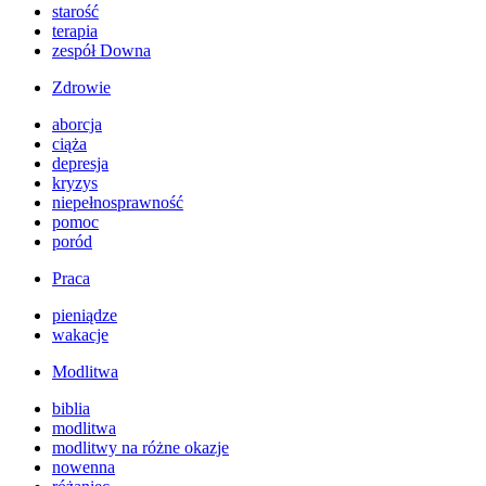
starość
terapia
zespół Downa
Zdrowie
aborcja
ciąża
depresja
kryzys
niepełnosprawność
pomoc
poród
Praca
pieniądze
wakacje
Modlitwa
biblia
modlitwa
modlitwy na różne okazje
nowenna