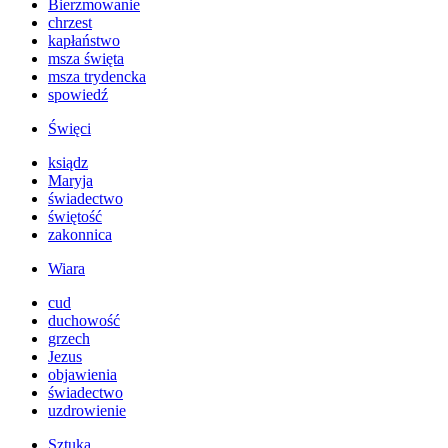
Bierzmowanie
chrzest
kapłaństwo
msza święta
msza trydencka
spowiedź
Święci
ksiądz
Maryja
świadectwo
świętość
zakonnica
Wiara
cud
duchowość
grzech
Jezus
objawienia
świadectwo
uzdrowienie
Sztuka