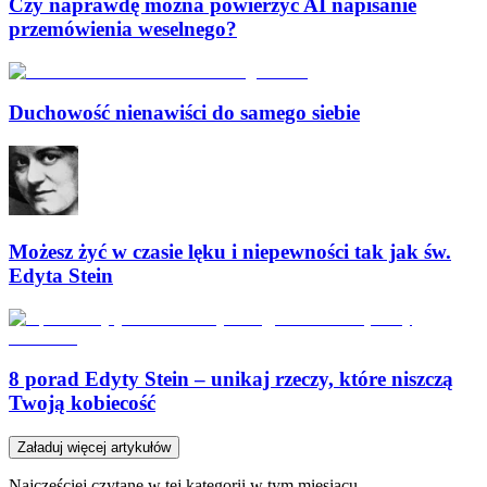
Czy naprawdę można powierzyć AI napisanie
przemówienia weselnego?
Duchowość nienawiści do samego siebie
Możesz żyć w czasie lęku i niepewności tak jak św.
Edyta Stein
8 porad Edyty Stein – unikaj rzeczy, które niszczą
Twoją kobiecość
Załaduj więcej artykułów
Najczęściej czytane w tej kategorii w tym miesiącu