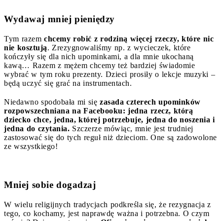
Wydawaj mniej pieniędzy
Tym razem
chcemy robić z rodziną więcej rzeczy, które nic
nie kosztują
. Zrezygnowaliśmy np. z wycieczek, które
kończyły się dla nich upominkami, a dla mnie ukochaną
kawą… Razem z mężem chcemy też bardziej świadomie
wybrać w tym roku prezenty. Dzieci prosiły o lekcje muzyki –
będą uczyć się grać na instrumentach.
Niedawno spodobała mi się
zasada czterech upominków
rozpowszechniana na Facebooku: jedna rzecz, którą
dziecko chce, jedna, której potrzebuje, jedna do noszenia i
jedna do czytania.
Szczerze mówiąc, mnie jest trudniej
zastosować się do tych reguł niż dzieciom. One są zadowolone
ze wszystkiego!
Mniej sobie dogadzaj
W wielu religijnych tradycjach podkreśla się, że rezygnacja z
tego, co kochamy, jest naprawdę ważna i potrzebna. O czym