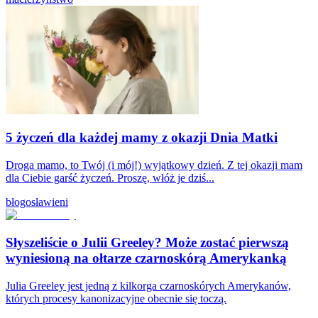
5 życzeń dla każdej mamy z okazji Dnia Matki
Droga mamo, to Twój (i mój!) wyjątkowy dzień. Z tej okazji mam
dla Ciebie garść życzeń. Proszę, włóż je dziś...
błogosławieni
Słyszeliście o Julii Greeley? Może zostać pierwszą
wyniesioną na ołtarze czarnoskórą Amerykanką
Julia Greeley jest jedną z kilkorga czarnoskórych Amerykanów,
których procesy kanonizacyjne obecnie się toczą.