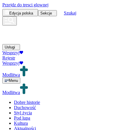
Przejdz do tresci glownej
Szukaj
Edycja
polska
Sekcje
Usługi
Wesprzyj
Rejestr
Wesprzyj
Modlitwa
Menu
Modlitwa
Dobre historie
Duchowość
Styl życia
Pod lupą
Kultura
Aktualności