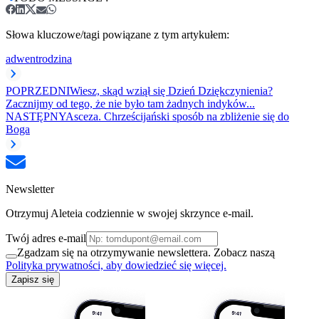
Słowa kluczowe/tagi powiązane z tym artykułem:
adwent
rodzina
POPRZEDNI
Wiesz, skąd wziął się Dzień Dziękczynienia?
Zacznijmy od tego, że nie było tam żadnych indyków...
NASTĘPNY
Asceza. Chrześcijański sposób na zbliżenie się do
Boga
Newsletter
Otrzymuj Aleteia codziennie w swojej skrzynce e-mail.
Twój adres e-mail
Zgadzam się na otrzymywanie newslettera. Zobacz naszą
Polityka prywatności, aby dowiedzieć się więcej.
Zapisz się