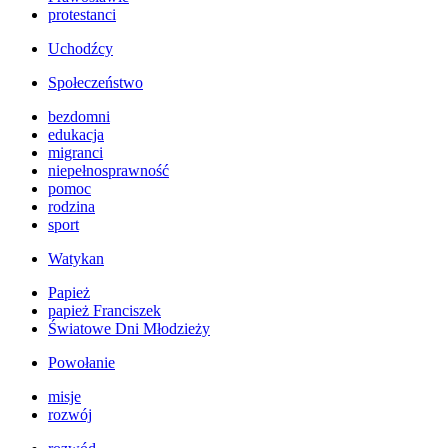
protestanci
Uchodźcy
Społeczeństwo
bezdomni
edukacja
migranci
niepełnosprawność
pomoc
rodzina
sport
Watykan
Papież
papież Franciszek
Światowe Dni Młodzieży
Powołanie
misje
rozwój