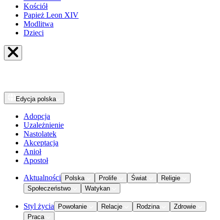
Kościół
Papież Leon XIV
Modlitwa
Dzieci
Edycja
polska
Adopcja
Uzależnienie
Nastolatek
Akceptacja
Anioł
Apostoł
Aktualności
Polska
Prolife
Świat
Religie
Społeczeństwo
Watykan
Styl życia
Powołanie
Relacje
Rodzina
Zdrowie
Praca