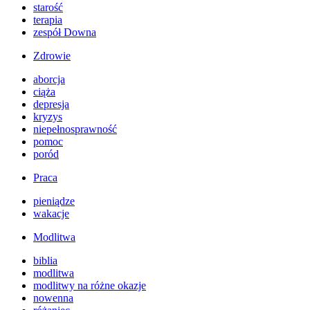
starość
terapia
zespół Downa
Zdrowie
aborcja
ciąża
depresja
kryzys
niepełnosprawność
pomoc
poród
Praca
pieniądze
wakacje
Modlitwa
biblia
modlitwa
modlitwy na różne okazje
nowenna