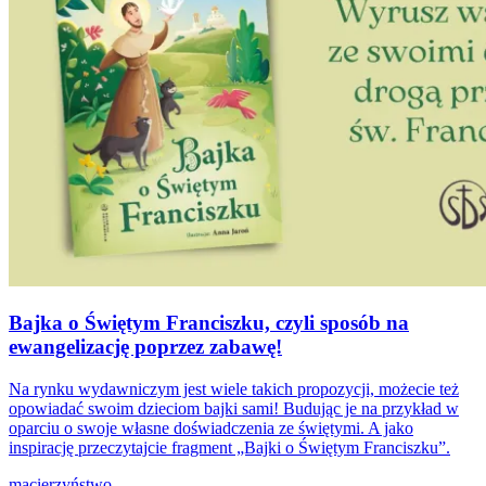
Bajka o Świętym Franciszku, czyli sposób na
ewangelizację poprzez zabawę!
Na rynku wydawniczym jest wiele takich propozycji, możecie też
opowiadać swoim dzieciom bajki sami! Budując je na przykład w
oparciu o swoje własne doświadczenia ze świętymi. A jako
inspirację przeczytajcie fragment „Bajki o Świętym Franciszku”.
macierzyństwo