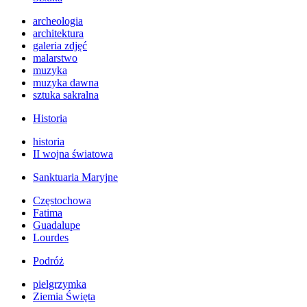
archeologia
architektura
galeria zdjęć
malarstwo
muzyka
muzyka dawna
sztuka sakralna
Historia
historia
II wojna światowa
Sanktuaria Maryjne
Częstochowa
Fatima
Guadalupe
Lourdes
Podróż
pielgrzymka
Ziemia Święta