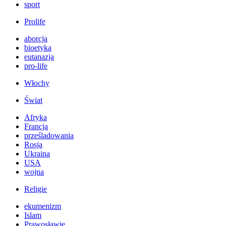
sport
Prolife
aborcja
bioetyka
eutanazja
pro-life
Włochy
Świat
Afryka
Francja
prześladowania
Rosja
Ukraina
USA
wojna
Religie
ekumenizm
Islam
Prawosławie