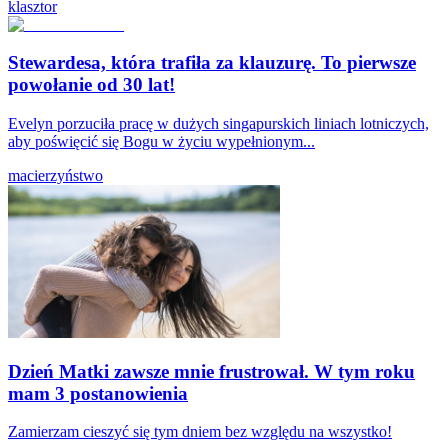
klasztor
Stewardesa, która trafiła za klauzurę. To pierwsze
powołanie od 30 lat!
Evelyn porzuciła pracę w dużych singapurskich liniach lotniczych,
aby poświęcić się Bogu w życiu wypełnionym...
macierzyństwo
Dzień Matki zawsze mnie frustrował. W tym roku
mam 3 postanowienia
Zamierzam cieszyć się tym dniem bez względu na wszystko!