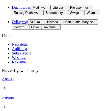
Duchowość
Modlitwa
Liturgia
Pielgrzymka
Rozwój Duchowy
Sakramenty
Święci
Wiara
Odkrywaj
Sztuka
Historia
Sanktuaria Maryjne
Podróż
Obiekty sakralne
Usługi
Newsletter
Aplikacja
Subskrypcja
Wesprzyj
Reklama
Nasze flagowe formaty
Analizy
Artykuł