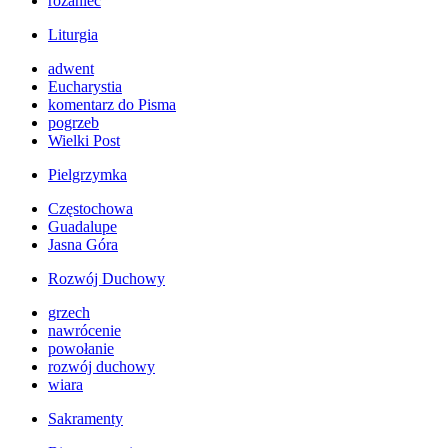
różaniec
Liturgia
adwent
Eucharystia
komentarz do Pisma
pogrzeb
Wielki Post
Pielgrzymka
Częstochowa
Guadalupe
Jasna Góra
Rozwój Duchowy
grzech
nawrócenie
powołanie
rozwój duchowy
wiara
Sakramenty