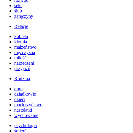
rozwód
seks
ślub
zaręczyny
Relacje
kobieta
kłótnia
małżeństwo
mężczyzna
miłość
narzeczeni
przyjaźń
Rodzina
dom
dziadkowie
dzieci
macierzyństwo
nastolatki
wychowanie
psychologia
śmierć