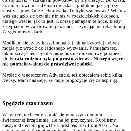
co się działo – szukałam powodów, by się cieszyć. Do czasu,
aż moja nowo narodzona córeczka – podobnie jak jej trzy
siostry – poważnie zachorowała. To było szaleństwo! Wielu z
was znalazło się pewnie nie raz w rodzicielskich okopach,
dlatego wiecie, jak to jest. Dobrze pamiętam te noce, kiedy
zasypiałam w zaparowanej łazience, trzymając na rękach mój
7-tygodniowy skarb.
Modliłam się, żeby kaszel minął jej jak najszybciej i abym
mogła już wrócić do radosnego wyzwania. Pamiętam też,
jakim szczęściem był dla mnie bożonarodzeniowy poranek,
kiedy
cała rodzina była po prostu zdrowa. Niczego więcej
nie potrzebowałam do prawdziwej radości.
Myśląc o tegorocznym Adwencie, też obiecałam sobie kilka
rzeczy. Mam nadzieję, że moje propozycje cię zainspirują.
Spędźcie czas razem
W tym roku chcemy skupić się w naszym domu nie na
świątecznej krzątaninie, ale na jej przyczynie. Kupiliśmy
naszym dzieciom grę „The Christmas Star from Afar”. Na
czym polega? Każdej nocy trzeba ukryć betlejemską gwiazdę