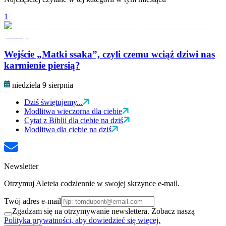
1
Wejście „Matki ssaka”, czyli czemu wciąż dziwi nas
karmienie piersią?
niedziela 9 sierpnia
Dziś świętujemy...
Modlitwa wieczorna dla ciebie
Cytat z Biblii dla ciebie na dziś
Modlitwa dla ciebie na dziś
Newsletter
Otrzymuj Aleteia codziennie w swojej skrzynce e-mail.
Twój adres e-mail
Zgadzam się na otrzymywanie newslettera. Zobacz naszą
Polityka prywatności, aby dowiedzieć się więcej.