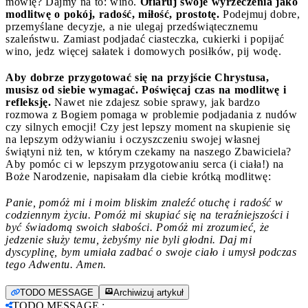
mówię? Dajmy na to: wino.
Ofiaruj swoje wyrzeczenia jako
modlitwę o pokój, radość, miłość, prostotę.
Podejmuj dobre,
przemyślane decyzje, a nie ulegaj przedświątecznemu
szaleństwu. Zamiast podjadać ciasteczka, cukierki i popijać
wino, jedz więcej sałatek i domowych posiłków, pij wodę.
Aby dobrze przygotować się na przyjście Chrystusa,
musisz od siebie wymagać. Poświęcaj czas na modlitwę i
refleksję.
Nawet nie zdajesz sobie sprawy, jak bardzo
rozmowa z Bogiem pomaga w problemie podjadania z nudów
czy silnych emocji! Czy jest lepszy moment na skupienie się
na lepszym odżywianiu i oczyszczeniu swojej własnej
świątyni niż ten, w którym czekamy na naszego Zbawiciela?
Aby pomóc ci w lepszym przygotowaniu serca (i ciała!) na
Boże Narodzenie, napisałam dla ciebie krótką modlitwę:
Panie, pomóż mi i moim bliskim znaleźć otuchę i radość w
codziennym życiu. Pomóż mi skupiać się na teraźniejszości i
być świadomą swoich słabości. Pomóż mi zrozumieć, że
jedzenie służy temu, żebyśmy nie byli głodni. Daj mi
dyscyplinę, bym umiała zadbać o swoje ciało i umysł podczas
tego Adwentu. Amen.
TODO MESSAGE
Archiwizuj artykuł
TODO MESSAGE
: