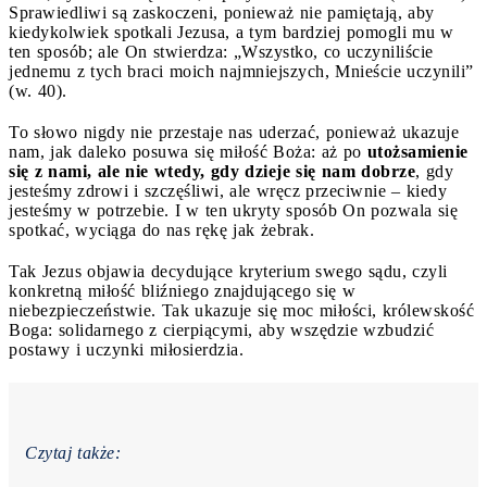
Sprawiedliwi są zaskoczeni, ponieważ nie pamiętają, aby
kiedykolwiek spotkali Jezusa, a tym bardziej pomogli mu w
ten sposób; ale On stwierdza: „Wszystko, co uczyniliście
jednemu z tych braci moich najmniejszych, Mnieście uczynili”
(w. 40).
To słowo nigdy nie przestaje nas uderzać, ponieważ ukazuje
nam, jak daleko posuwa się miłość Boża: aż po
utożsamienie
się z nami, ale nie wtedy, gdy dzieje się nam dobrze
, gdy
jesteśmy zdrowi i szczęśliwi, ale wręcz przeciwnie – kiedy
jesteśmy w potrzebie. I w ten ukryty sposób On pozwala się
spotkać, wyciąga do nas rękę jak żebrak.
Tak Jezus objawia decydujące kryterium swego sądu, czyli
konkretną miłość bliźniego znajdującego się w
niebezpieczeństwie. Tak ukazuje się moc miłości, królewskość
Boga: solidarnego z cierpiącymi, aby wszędzie wzbudzić
postawy i uczynki miłosierdzia.
Czytaj także: