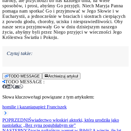
narody, ale przychodzi do nas każdego dnia, na wiele
sposobów, i prosi, abyśmy Go przyjęli. Niech Maryja Panna
pomaga nam spotkać Go i przyjmować w Jego Słowie i w
Eucharystii, a jednocześnie w braciach i siostrach cierpiących
z powodu głodu, choroby, ucisku i niesprawiedliwości. Oby
nasze serca przyjmowały Go w dniu dzisiejszym naszego
życia, abyśmy byli przez Niego przyjęci w wieczności Jego
Królestwa Światła i Pokoju.
Czytaj także:
TODO MESSAGE
Archiwizuj artykuł
TODO MESSAGE
:
Słowa kluczowe/tagi powiązane z tym artykułem:
homilie i kazania
papież Franciszek
POPRZEDNI
Świadectwo włoskiej aktorki, która urodziła jako
nastolatka: „Bez syna pogubiłabym się”
NASTĘPNY
Znacie najkrótszy werset w Biblii? A wiecie, ile lat