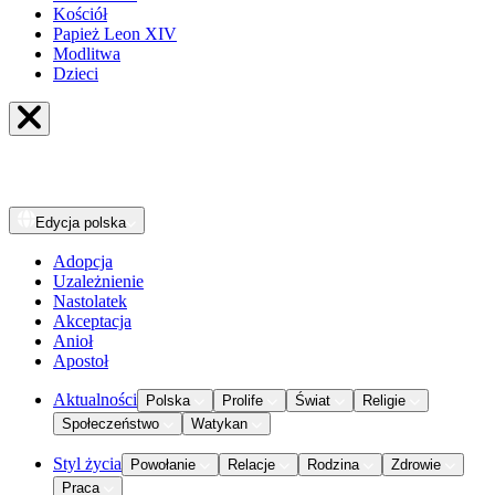
Kościół
Papież Leon XIV
Modlitwa
Dzieci
Edycja
polska
Adopcja
Uzależnienie
Nastolatek
Akceptacja
Anioł
Apostoł
Aktualności
Polska
Prolife
Świat
Religie
Społeczeństwo
Watykan
Styl życia
Powołanie
Relacje
Rodzina
Zdrowie
Praca