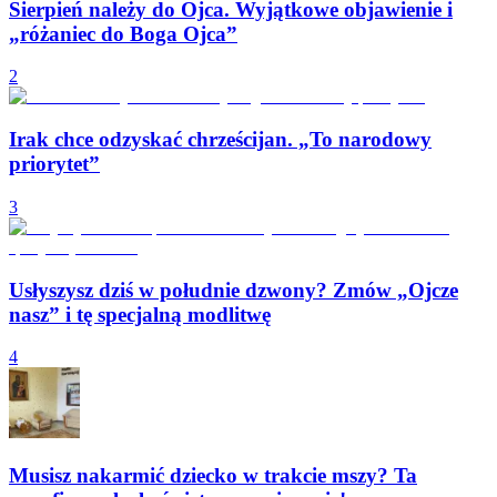
Sierpień należy do Ojca. Wyjątkowe objawienie i
„różaniec do Boga Ojca”
2
Irak chce odzyskać chrześcijan. „To narodowy
priorytet”
3
Usłyszysz dziś w południe dzwony? Zmów „Ojcze
nasz” i tę specjalną modlitwę
4
Musisz nakarmić dziecko w trakcie mszy? Ta