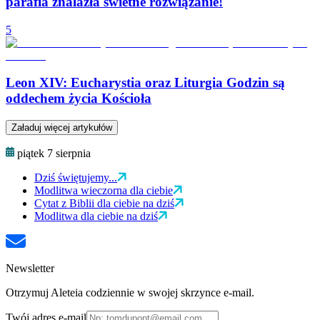
parafia znalazła świetne rozwiązanie!
5
Leon XIV: Eucharystia oraz Liturgia Godzin są
oddechem życia Kościoła
Załaduj więcej artykułów
piątek 7 sierpnia
Dziś świętujemy...
Modlitwa wieczorna dla ciebie
Cytat z Biblii dla ciebie na dziś
Modlitwa dla ciebie na dziś
Newsletter
Otrzymuj Aleteia codziennie w swojej skrzynce e-mail.
Twój adres e-mail