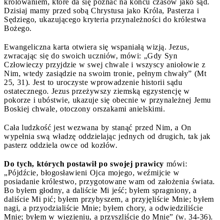
królowaniem, które da się poznać na końcu czasów jako sąd.
Dzisiaj mamy przed sobą Chrystusa jako Króla, Pasterza i
Sędziego, ukazującego kryteria przynależności do królestwa
Bożego.
Ewangeliczna karta otwiera się wspaniałą wizją. Jezus,
zwracając się do swoich uczniów, mówi: „Gdy Syn
Człowieczy przyjdzie w swej chwale i wszyscy aniołowie z
Nim, wtedy zasiądzie na swoim tronie, pełnym chwały” (Mt
25, 31). Jest to uroczyste wprowadzenie historii sądu
ostatecznego. Jezus przeżywszy ziemską egzystencję w
pokorze i ubóstwie, ukazuje się obecnie w przynależnej Jemu
Boskiej chwale, otoczony orszakami anielskimi.
Cała ludzkość jest wezwana by stanąć przed Nim, a On
wypełnia swą władzę oddzielając jednych od drugich, tak jak
pasterz oddziela owce od kozłów.
Do tych, których postawił po swojej prawicy
mówi:
„Pójdźcie, błogosławieni Ojca mojego, weźmijcie w
posiadanie królestwo, przygotowane wam od założenia świata.
Bo byłem głodny, a daliście Mi jeść; byłem spragniony, a
daliście Mi pić; byłem przybyszem, a przyjęliście Mnie; byłem
nagi, a przyodzialiście Mnie; byłem chory, a odwiedziliście
Mnie; byłem w więzieniu, a przyszliście do Mnie” (w. 34-36).