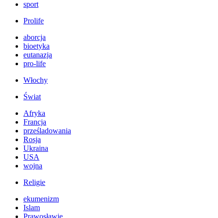
sport
Prolife
aborcja
bioetyka
eutanazja
pro-life
Włochy
Świat
Afryka
Francja
prześladowania
Rosja
Ukraina
USA
wojna
Religie
ekumenizm
Islam
Prawosławie