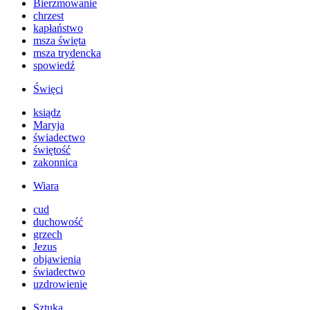
Bierzmowanie
chrzest
kapłaństwo
msza święta
msza trydencka
spowiedź
Święci
ksiądz
Maryja
świadectwo
świętość
zakonnica
Wiara
cud
duchowość
grzech
Jezus
objawienia
świadectwo
uzdrowienie
Sztuka