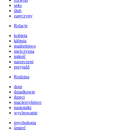
rozwód
seks
ślub
zaręczyny
Relacje
kobieta
kłótnia
małżeństwo
mężczyzna
miłość
narzeczeni
przyjaźń
Rodzina
dom
dziadkowie
dzieci
macierzyństwo
nastolatki
wychowanie
psychologia
śmierć