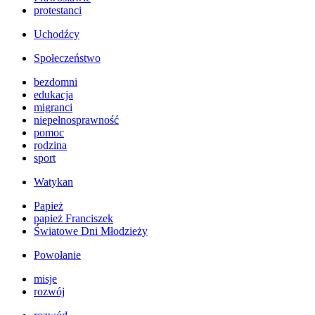
protestanci
Uchodźcy
Społeczeństwo
bezdomni
edukacja
migranci
niepełnosprawność
pomoc
rodzina
sport
Watykan
Papież
papież Franciszek
Światowe Dni Młodzieży
Powołanie
misje
rozwój