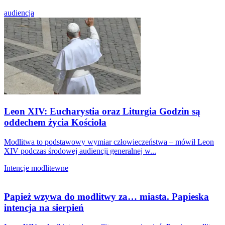
audiencja
Leon XIV: Eucharystia oraz Liturgia Godzin są
oddechem życia Kościoła
Modlitwa to podstawowy wymiar człowieczeństwa – mówił Leon
XIV podczas środowej audiencji generalnej w...
Intencje modlitewne
Papież wzywa do modlitwy za… miasta. Papieska
intencja na sierpień