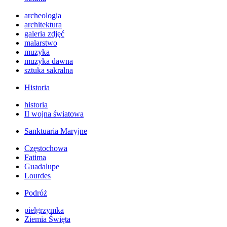
archeologia
architektura
galeria zdjęć
malarstwo
muzyka
muzyka dawna
sztuka sakralna
Historia
historia
II wojna światowa
Sanktuaria Maryjne
Częstochowa
Fatima
Guadalupe
Lourdes
Podróż
pielgrzymka
Ziemia Święta