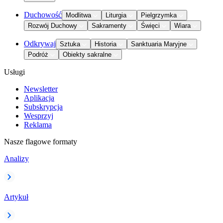
Duchowość
Modlitwa
Liturgia
Pielgrzymka
Rozwój Duchowy
Sakramenty
Święci
Wiara
Odkrywaj
Sztuka
Historia
Sanktuaria Maryjne
Podróż
Obiekty sakralne
Usługi
Newsletter
Aplikacja
Subskrypcja
Wesprzyj
Reklama
Nasze flagowe formaty
Analizy
Artykuł