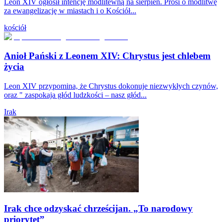
Leon XIV ogłosił intencję modlitewną na sierpień. Prosi o modlitwę
za ewangelizację w miastach i o Kościół...
kościół
Anioł Pański z Leonem XIV: Chrystus jest chlebem
życia
Leon XIV przypomina, że Chrystus dokonuje niezwykłych czynów,
oraz " zaspokaja głód ludzkości – nasz głód...
Irak
Irak chce odzyskać chrześcijan. „To narodowy
priorytet”