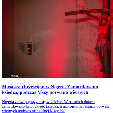
Masakra chrześcijan w Nigerii. Zamordowano
księdza, podczas Mszy porwano wiernych
Nigeria znów pogrążyła się w żałobie. W ostatnich dniach
zamordowano katolickiego księdza, a uzbrojeni napastnicy porwali
wiernych podczas niedzielnej Mszy św.