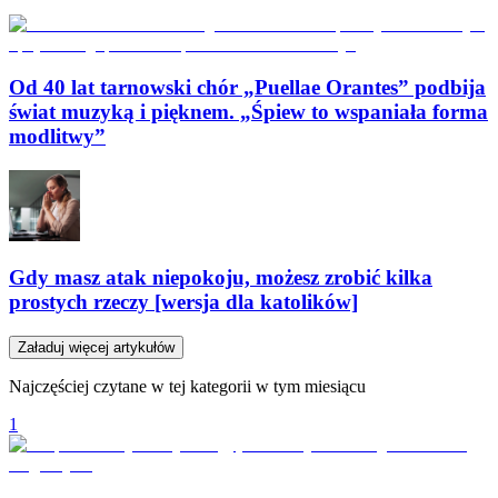
Od 40 lat tarnowski chór „Puellae Orantes” podbija
świat muzyką i pięknem. „Śpiew to wspaniała forma
modlitwy”
Gdy masz atak niepokoju, możesz zrobić kilka
prostych rzeczy [wersja dla katolików]
Załaduj więcej artykułów
Najczęściej czytane w tej kategorii w tym miesiącu
1