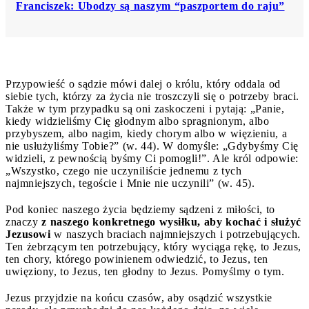
Franciszek: Ubodzy są naszym “paszportem do raju”
Przypowieść o sądzie mówi dalej o królu, który oddala od
siebie tych, którzy za życia nie troszczyli się o potrzeby braci.
Także w tym przypadku są oni zaskoczeni i pytają: „Panie,
kiedy widzieliśmy Cię głodnym albo spragnionym, albo
przybyszem, albo nagim, kiedy chorym albo w więzieniu, a
nie usłużyliśmy Tobie?” (w. 44). W domyśle: „Gdybyśmy Cię
widzieli, z pewnością byśmy Ci pomogli!”. Ale król odpowie:
„Wszystko, czego nie uczyniliście jednemu z tych
najmniejszych, tegoście i Mnie nie uczynili” (w. 45).
Pod koniec naszego życia będziemy sądzeni z miłości, to
znaczy
z naszego konkretnego wysiłku, aby kochać i służyć
Jezusowi
w naszych braciach najmniejszych i potrzebujących.
Ten żebrzącym ten potrzebujący, który wyciąga rękę, to Jezus,
ten chory, którego powinienem odwiedzić, to Jezus, ten
uwięziony, to Jezus, ten głodny to Jezus. Pomyślmy o tym.
Jezus przyjdzie na końcu czasów, aby osądzić wszystkie