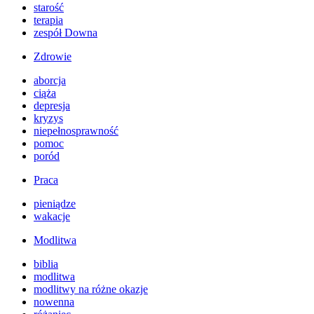
starość
terapia
zespół Downa
Zdrowie
aborcja
ciąża
depresja
kryzys
niepełnosprawność
pomoc
poród
Praca
pieniądze
wakacje
Modlitwa
biblia
modlitwa
modlitwy na różne okazje
nowenna