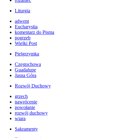
różaniec
Liturgia
adwent
Eucharystia
komentarz do Pisma
pogrzeb
Wielki Post
Pielgrzymka
Częstochowa
Guadalupe
Jasna Góra
Rozwój Duchowy
grzech
nawrócenie
powołanie
rozwój duchowy
wiara
Sakramenty