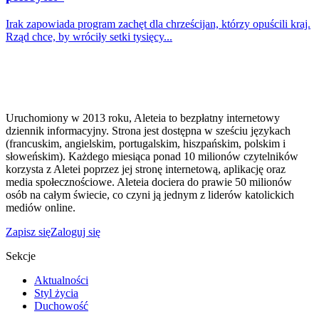
Irak zapowiada program zachęt dla chrześcijan, którzy opuścili kraj.
Rząd chce, by wróciły setki tysięcy...
Uruchomiony w 2013 roku, Aleteia to bezpłatny internetowy
dziennik informacyjny. Strona jest dostępna w sześciu językach
(francuskim, angielskim, portugalskim, hiszpańskim, polskim i
słoweńskim). Każdego miesiąca ponad 10 milionów czytelników
korzysta z Aletei poprzez jej stronę internetową, aplikację oraz
media społecznościowe. Aleteia dociera do prawie 50 milionów
osób na całym świecie, co czyni ją jednym z liderów katolickich
mediów online.
Zapisz się
Zaloguj się
Sekcje
Aktualności
Styl życia
Duchowość