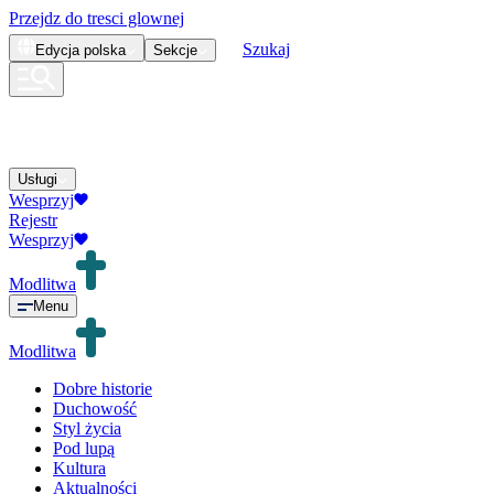
Przejdz do tresci glownej
Szukaj
Edycja
polska
Sekcje
Usługi
Wesprzyj
Rejestr
Wesprzyj
Modlitwa
Menu
Modlitwa
Dobre historie
Duchowość
Styl życia
Pod lupą
Kultura
Aktualności