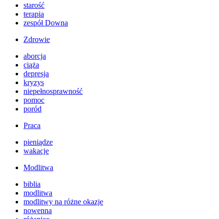
starość
terapia
zespół Downa
Zdrowie
aborcja
ciąża
depresja
kryzys
niepełnosprawność
pomoc
poród
Praca
pieniądze
wakacje
Modlitwa
biblia
modlitwa
modlitwy na różne okazje
nowenna