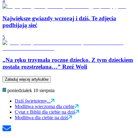
4
Największe gwiazdy wczoraj i dziś. Te zdjęcia
podbijają sieć
5
„Na ręku trzymała roczne dziecko. Z tym dzieckiem
została rozstrzelana…” Rzeź Woli
Załaduj więcej artykułów
poniedziałek 10 sierpnia
Dziś świętujemy...
Modlitwa wieczorna dla ciebie
Cytat z Biblii dla ciebie na dziś
Modlitwa dla ciebie na dziś