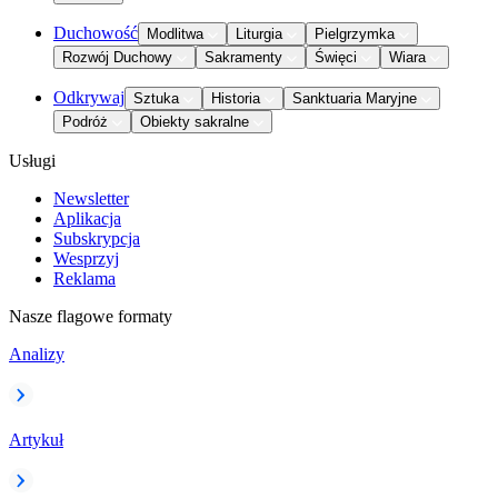
Duchowość
Modlitwa
Liturgia
Pielgrzymka
Rozwój Duchowy
Sakramenty
Święci
Wiara
Odkrywaj
Sztuka
Historia
Sanktuaria Maryjne
Podróż
Obiekty sakralne
Usługi
Newsletter
Aplikacja
Subskrypcja
Wesprzyj
Reklama
Nasze flagowe formaty
Analizy
Artykuł