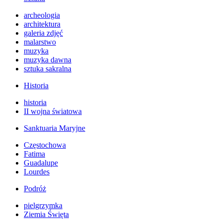
archeologia
architektura
galeria zdjęć
malarstwo
muzyka
muzyka dawna
sztuka sakralna
Historia
historia
II wojna światowa
Sanktuaria Maryjne
Częstochowa
Fatima
Guadalupe
Lourdes
Podróż
pielgrzymka
Ziemia Święta