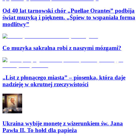
Od 40 lat tarnowski chór „Puellae Orantes” podbija
świat muzyką i pięknem. „Śpiew to wspaniała forma
modlitwy”
Co muzyka sakralna robi z naszymi mózgami?
„List z płonącego miasta” – piosenka, która daje
nadzieję w okrutnej rzeczywistości
Ukraina wybije monetę z wizerunkiem św. Jana
Pawła II. To hołd dla papieża