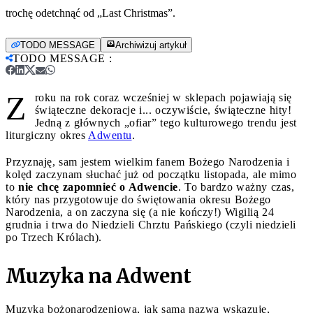
trochę odetchnąć od „Last Christmas”.
TODO MESSAGE
Archiwizuj artykuł
TODO MESSAGE
:
Z
roku na rok coraz wcześniej w sklepach pojawiają się
świąteczne dekoracje i... oczywiście, świąteczne hity!
Jedną z głównych „ofiar” tego kulturowego trendu jest
liturgiczny okres
Adwentu
.
Przyznaję, sam jestem wielkim fanem Bożego Narodzenia i
kolęd zaczynam słuchać już od początku listopada, ale mimo
to
nie chcę zapomnieć o Adwencie
. To bardzo ważny czas,
który nas przygotowuje do świętowania okresu Bożego
Narodzenia, a on zaczyna się (a nie kończy!) Wigilią 24
grudnia i trwa do Niedzieli Chrztu Pańskiego (czyli niedzieli
po Trzech Królach).
Muzyka na Adwent
Muzyka bożonarodzeniowa, jak sama nazwa wskazuje,