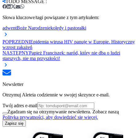
TODO MESSAGE
:
Słowa kluczowe/tagi powiązane z tym artykułem:
adwent
Boże Narodzenie
kolędy i pastorałki
POPRZEDNI
Epidemia wirusa HIV panuje w Europie. Historyczny
wzrost zakażeń
NASTĘPNY
Papież Franciszek: naród, który nie dba o ludzi
starszych, nie ma przyszłości!
Newsletter
Otrzymuj Aleteia codziennie w swojej skrzynce e-mail.
Twój adres e-mail
Zgadzam się na otrzymywanie newslettera. Zobacz naszą
Polityka prywatności, aby dowiedzieć się więcej.
Zapisz się