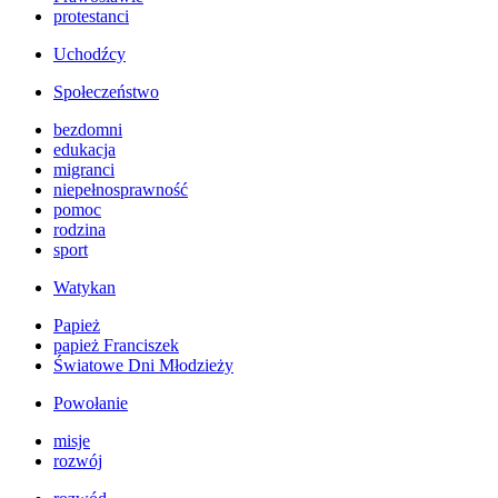
protestanci
Uchodźcy
Społeczeństwo
bezdomni
edukacja
migranci
niepełnosprawność
pomoc
rodzina
sport
Watykan
Papież
papież Franciszek
Światowe Dni Młodzieży
Powołanie
misje
rozwój