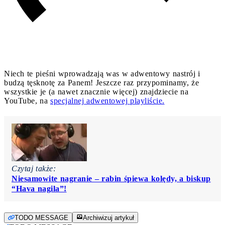
Niech te pieśni wprowadzają was w adwentowy nastrój i
budzą tęsknotę za Panem! Jeszcze raz przypominamy, że
wszystkie je (a nawet znacznie więcej) znajdziecie na
YouTube, na
specjalnej adwentowej playliście.
Czytaj także:
Niesamowite nagranie – rabin śpiewa kolędy, a biskup
“Hava nagila”!
TODO MESSAGE
Archiwizuj artykuł