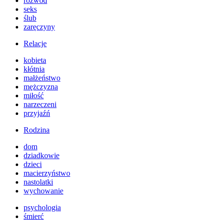
rozwód
seks
ślub
zaręczyny
Relacje
kobieta
kłótnia
małżeństwo
mężczyzna
miłość
narzeczeni
przyjaźń
Rodzina
dom
dziadkowie
dzieci
macierzyństwo
nastolatki
wychowanie
psychologia
śmierć