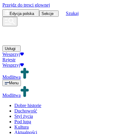
Przejdz do tresci glownej
Szukaj
Edycja
polska
Sekcje
Usługi
Wesprzyj
Rejestr
Wesprzyj
Modlitwa
Menu
Modlitwa
Dobre historie
Duchowość
Styl życia
Pod lupą
Kultura
Aktualności