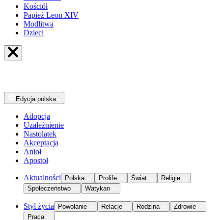
Kościół
Papież Leon XIV
Modlitwa
Dzieci
Edycja
polska
Adopcja
Uzależnienie
Nastolatek
Akceptacja
Anioł
Apostoł
Aktualności
Polska
Prolife
Świat
Religie
Społeczeństwo
Watykan
Styl życia
Powołanie
Relacje
Rodzina
Zdrowie
Praca