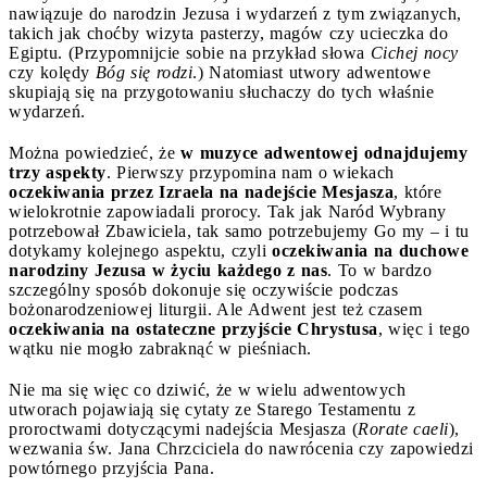
nawiązuje do narodzin Jezusa i wydarzeń z tym związanych,
takich jak choćby wizyta pasterzy, magów czy ucieczka do
Egiptu. (Przypomnijcie sobie na przykład słowa
Cichej nocy
czy kolędy
Bóg się rodzi
.) Natomiast utwory adwentowe
skupiają się na przygotowaniu słuchaczy do tych właśnie
wydarzeń.
Można powiedzieć, że
w muzyce adwentowej odnajdujemy
trzy aspekty
. Pierwszy przypomina nam o wiekach
oczekiwania przez Izraela na nadejście Mesjasza
, które
wielokrotnie zapowiadali prorocy. Tak jak Naród Wybrany
potrzebował Zbawiciela, tak samo potrzebujemy Go my – i tu
dotykamy kolejnego aspektu, czyli
oczekiwania na duchowe
narodziny Jezusa w życiu każdego z nas
. To w bardzo
szczególny sposób dokonuje się oczywiście podczas
bożonarodzeniowej liturgii. Ale Adwent jest też czasem
oczekiwania na ostateczne przyjście Chrystusa
, więc i tego
wątku nie mogło zabraknąć w pieśniach.
Nie ma się więc co dziwić, że w wielu adwentowych
utworach pojawiają się cytaty ze Starego Testamentu z
proroctwami dotyczącymi nadejścia Mesjasza (
Rorate caeli
),
wezwania św. Jana Chrzciciela do nawrócenia czy zapowiedzi
powtórnego przyjścia Pana.