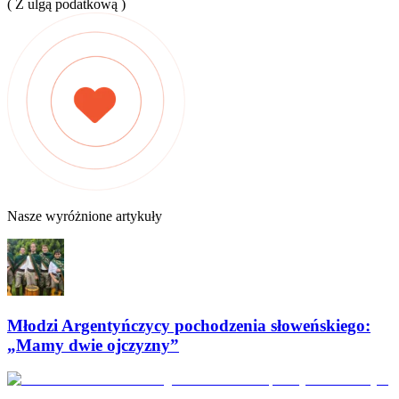
( Z ulgą podatkową )
Nasze wyróżnione artykuły
Młodzi Argentyńczycy pochodzenia słoweńskiego:
„Mamy dwie ojczyzny”