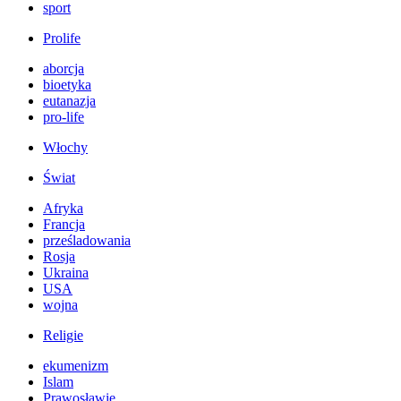
sport
Prolife
aborcja
bioetyka
eutanazja
pro-life
Włochy
Świat
Afryka
Francja
prześladowania
Rosja
Ukraina
USA
wojna
Religie
ekumenizm
Islam
Prawosławie