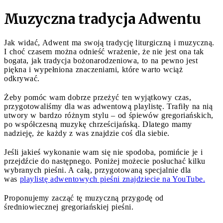
Muzyczna tradycja Adwentu
Jak widać, Adwent ma swoją tradycję liturgiczną i muzyczną.
I choć czasem można odnieść wrażenie, że nie jest ona tak
bogata, jak tradycja bożonarodzeniowa, to na pewno jest
piękna i wypełniona znaczeniami, które warto wciąż
odkrywać.
Żeby pomóc wam dobrze przeżyć ten wyjątkowy czas,
przygotowaliśmy dla was adwentową playlistę. Trafiły na nią
utwory w bardzo różnym stylu – od śpiewów gregoriańskich,
po współczesną muzykę chrześcijańską. Dlatego mamy
nadzieję, że każdy z was znajdzie coś dla siebie.
Jeśli jakieś wykonanie wam się nie spodoba, pomińcie je i
przejdźcie do następnego. Poniżej możecie posłuchać kilku
wybranych pieśni. A całą, przygotowaną specjalnie dla
was
playlistę adwentowych pieśni znajdziecie na YouTube.
Proponujemy zacząć tę muzyczną przygodę od
średniowiecznej gregoriańskiej pieśni.