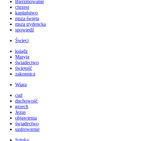
Bierzmowanie
chrzest
kapłaństwo
msza święta
msza trydencka
spowiedź
Święci
ksiądz
Maryja
świadectwo
świętość
zakonnica
Wiara
cud
duchowość
grzech
Jezus
objawienia
świadectwo
uzdrowienie
Sztuka