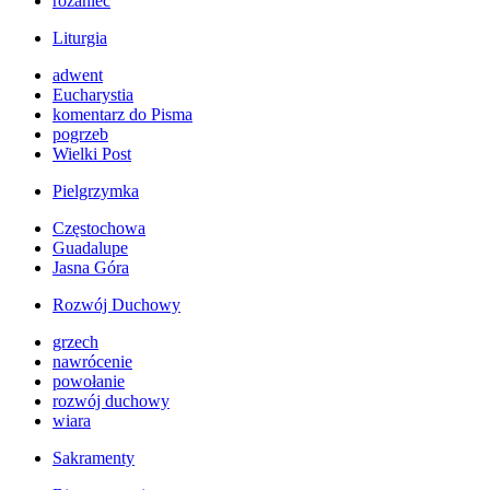
różaniec
Liturgia
adwent
Eucharystia
komentarz do Pisma
pogrzeb
Wielki Post
Pielgrzymka
Częstochowa
Guadalupe
Jasna Góra
Rozwój Duchowy
grzech
nawrócenie
powołanie
rozwój duchowy
wiara
Sakramenty