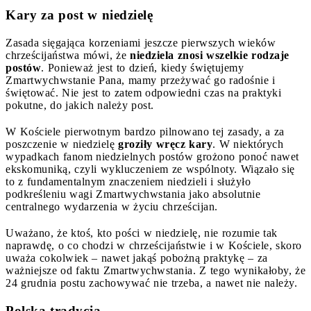
Kary za post w niedzielę
Zasada sięgająca korzeniami jeszcze pierwszych wieków
chrześcijaństwa mówi, że
niedziela znosi wszelkie rodzaje
postów
. Ponieważ jest to dzień, kiedy świętujemy
Zmartwychwstanie Pana, mamy przeżywać go radośnie i
świętować. Nie jest to zatem odpowiedni czas na praktyki
pokutne, do jakich należy post.
W Kościele pierwotnym bardzo pilnowano tej zasady, a za
poszczenie w niedzielę
groziły wręcz kary
. W niektórych
wypadkach fanom niedzielnych postów grożono ponoć nawet
ekskomuniką, czyli wykluczeniem ze wspólnoty. Wiązało się
to z fundamentalnym znaczeniem niedzieli i służyło
podkreśleniu wagi Zmartwychwstania jako absolutnie
centralnego wydarzenia w życiu chrześcijan.
Uważano, że ktoś, kto pości w niedzielę, nie rozumie tak
naprawdę, o co chodzi w chrześcijaństwie i w Kościele, skoro
uważa cokolwiek – nawet jakąś pobożną praktykę – za
ważniejsze od faktu Zmartwychwstania. Z tego wynikałoby, że
24 grudnia postu zachowywać nie trzeba, a nawet nie należy.
Polska tradycja