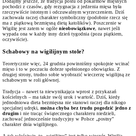
Dodajmy jeszcze, że tradycja postu od pokarmów mięsnych
pochodzi z czasów, gdy rezygnacja z jedzenia mięsa była
rzeczywiście istotnym i odczuwalnym wyrzeczeniem. Dziś
zachowała raczej charakter symboliczny (podobnie rzecz się
ma z piątkową bezmięsną dietą katolików). Poszczenie w
Wigilię jest zatem w ogóle
nieobowiązkowe
, nawet jeśli
wypada ona w każdy inny dzień tygodnia (poza piątkiem,
oczywiście).
Schabowy na wigilijnym stole?
Teoretycznie więc, 24 grudnia powinniśmy spokojnie wcinać
mięso i to w poczuciu dobrze spełnionego obowiązku. Z
drugiej strony, trudno sobie wyobrazić wieczerzę wigilijną ze
schabowym w roli głównej.
Tradycja – nawet ta niewynikająca wprost z przykazań
kościelnych – ma także swój urok i wartość. Dziś, kiedy
jednodniowa dieta bezmięsna nie stanowi raczej dla nikogo
specjalnej udręki,
można chyba bez trudu pogodzić jedno z
drugim
i nie tracąc świątecznego charakteru niedzieli,
zachować jednocześnie tradycyjny w Polsce „postny”
charakter dnia wigilijnego.
A tak właściwie, to „wigilijny” jest tylko wieczór. Wigilia