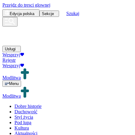
Przejdz do tresci glownej
Szukaj
Edycja
polska
Sekcje
Usługi
Wesprzyj
Rejestr
Wesprzyj
Modlitwa
Menu
Modlitwa
Dobre historie
Duchowość
Styl życia
Pod lupą
Kultura
Aktualności