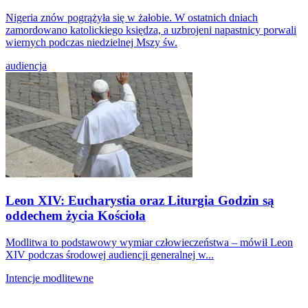
Nigeria znów pogrążyła się w żałobie. W ostatnich dniach
zamordowano katolickiego księdza, a uzbrojeni napastnicy porwali
wiernych podczas niedzielnej Mszy św.
audiencja
Leon XIV: Eucharystia oraz Liturgia Godzin są
oddechem życia Kościoła
Modlitwa to podstawowy wymiar człowieczeństwa – mówił Leon
XIV podczas środowej audiencji generalnej w...
Intencje modlitewne