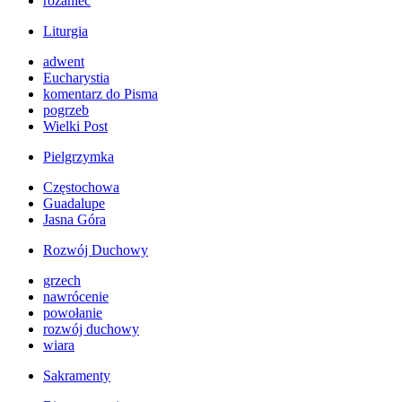
różaniec
Liturgia
adwent
Eucharystia
komentarz do Pisma
pogrzeb
Wielki Post
Pielgrzymka
Częstochowa
Guadalupe
Jasna Góra
Rozwój Duchowy
grzech
nawrócenie
powołanie
rozwój duchowy
wiara
Sakramenty