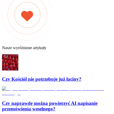
Nasze wyróżnione artykuły
Czy Kościół nie potrzebuje już łaciny?
Czy naprawdę można powierzyć AI napisanie
przemówienia weselnego?