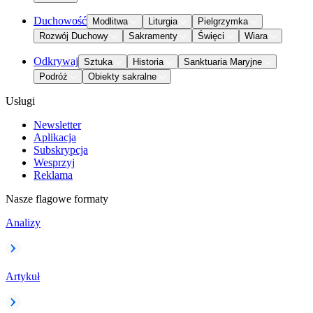
Duchowość
Modlitwa
Liturgia
Pielgrzymka
Rozwój Duchowy
Sakramenty
Święci
Wiara
Odkrywaj
Sztuka
Historia
Sanktuaria Maryjne
Podróż
Obiekty sakralne
Usługi
Newsletter
Aplikacja
Subskrypcja
Wesprzyj
Reklama
Nasze flagowe formaty
Analizy
Artykuł