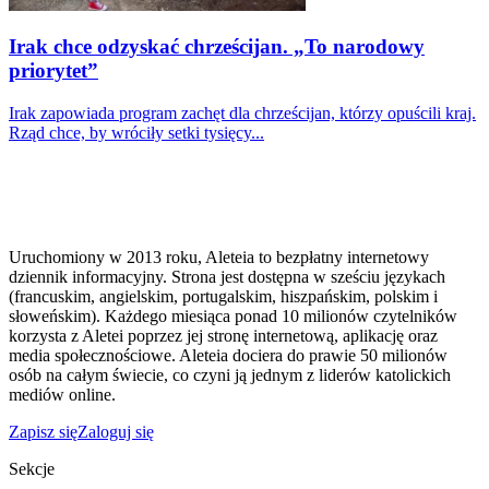
Irak chce odzyskać chrześcijan. „To narodowy
priorytet”
Irak zapowiada program zachęt dla chrześcijan, którzy opuścili kraj.
Rząd chce, by wróciły setki tysięcy...
Uruchomiony w 2013 roku, Aleteia to bezpłatny internetowy
dziennik informacyjny. Strona jest dostępna w sześciu językach
(francuskim, angielskim, portugalskim, hiszpańskim, polskim i
słoweńskim). Każdego miesiąca ponad 10 milionów czytelników
korzysta z Aletei poprzez jej stronę internetową, aplikację oraz
media społecznościowe. Aleteia dociera do prawie 50 milionów
osób na całym świecie, co czyni ją jednym z liderów katolickich
mediów online.
Zapisz się
Zaloguj się
Sekcje