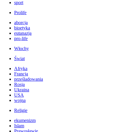
sport
Prolife
aborcja
bioetyka
eutanazja
pro-life
Włochy
Świat
Afryka
Francja
prześladowania
Rosja
Ukraina
USA
wojna
Religie
ekumenizm
Islam
Prawosławie