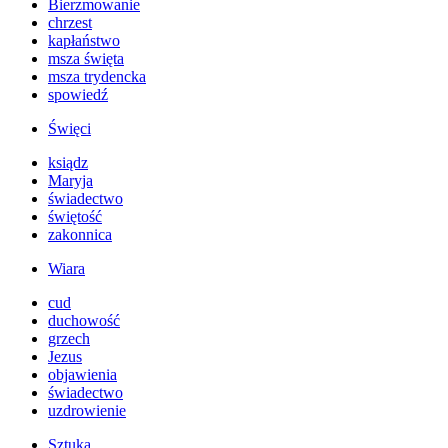
Bierzmowanie
chrzest
kapłaństwo
msza święta
msza trydencka
spowiedź
Święci
ksiądz
Maryja
świadectwo
świętość
zakonnica
Wiara
cud
duchowość
grzech
Jezus
objawienia
świadectwo
uzdrowienie
Sztuka