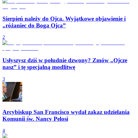
Sierpień należy do Ojca. Wyjątkowe objawienie i
„różaniec do Boga Ojca”
2
Usłyszysz dziś w południe dzwony? Zmów „Ojcze
nasz” i tę specjalną modlitwę
3
Arcybiskup San Francisco wydał zakaz udzielania
Komunii św. Nancy Pelosi
4