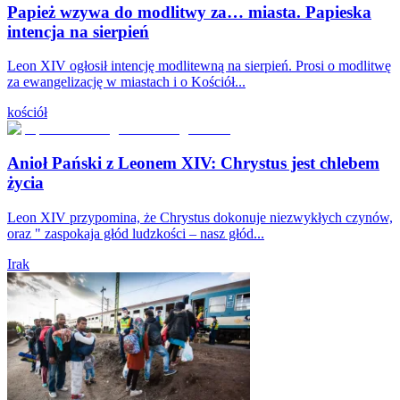
Papież wzywa do modlitwy za… miasta. Papieska
intencja na sierpień
Leon XIV ogłosił intencję modlitewną na sierpień. Prosi o modlitwę
za ewangelizację w miastach i o Kościół...
kościół
Anioł Pański z Leonem XIV: Chrystus jest chlebem
życia
Leon XIV przypomina, że Chrystus dokonuje niezwykłych czynów,
oraz " zaspokaja głód ludzkości – nasz głód...
Irak