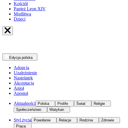
Kościół
Papież Leon XIV
Modlitwa
Dzieci
Edycja
polska
Adopcja
Uzależnienie
Nastolatek
Akceptacja
Anioł
Apostoł
Aktualności
Polska
Prolife
Świat
Religie
Społeczeństwo
Watykan
Styl życia
Powołanie
Relacje
Rodzina
Zdrowie
Praca