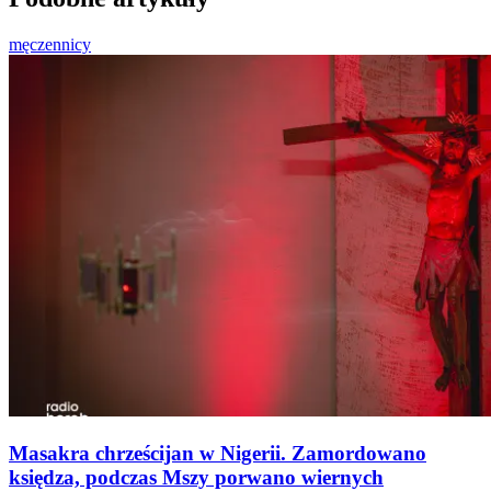
męczennicy
Masakra chrześcijan w Nigerii. Zamordowano
księdza, podczas Mszy porwano wiernych