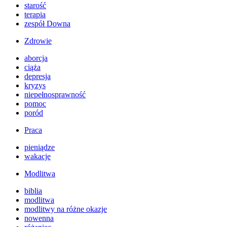
starość
terapia
zespół Downa
Zdrowie
aborcja
ciąża
depresja
kryzys
niepełnosprawność
pomoc
poród
Praca
pieniądze
wakacje
Modlitwa
biblia
modlitwa
modlitwy na różne okazje
nowenna