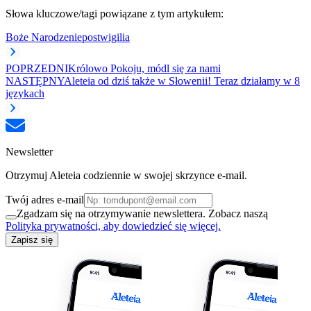
Słowa kluczowe/tagi powiązane z tym artykułem:
Boże Narodzenie
post
wigilia
POPRZEDNI
Królowo Pokoju, módl się za nami
NASTĘPNY
Aleteia od dziś także w Słowenii! Teraz działamy w 8
językach
Newsletter
Otrzymuj Aleteia codziennie w swojej skrzynce e-mail.
Twój adres e-mail
Zgadzam się na otrzymywanie newslettera. Zobacz naszą
Polityka prywatności, aby dowiedzieć się więcej.
Zapisz się