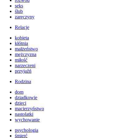
rozwód
seks
ślub
zaręczyny
Relacje
kobieta
kłótnia
małżeństwo
mężczyzna
miłość
narzeczeni
przyjaźń
Rodzina
dom
dziadkowie
dzieci
macierzyństwo
nastolatki
wychowanie
psychologia
śmierć