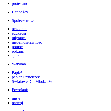
protestanci
Uchodźcy
Społeczeństwo
bezdomni
edukacja
migranci
niepełnosprawność
pomoc
rodzina
sport
Watykan
Papież
papież Franciszek
Światowe Dni Młodzieży
Powołanie
misje
rozwój