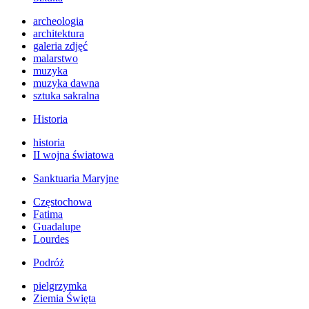
archeologia
architektura
galeria zdjęć
malarstwo
muzyka
muzyka dawna
sztuka sakralna
Historia
historia
II wojna światowa
Sanktuaria Maryjne
Częstochowa
Fatima
Guadalupe
Lourdes
Podróż
pielgrzymka
Ziemia Święta