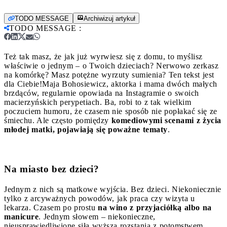
TODO MESSAGE
Archiwizuj artykuł
TODO MESSAGE
:
Też tak masz, że jak już wyrwiesz się z domu, to myślisz
właściwie o jednym – o Twoich dzieciach? Nerwowo zerkasz
na komórkę? Masz potężne wyrzuty sumienia? Ten tekst jest
dla Ciebie!
Maja Bohosiewicz, aktorka i mama dwóch małych
brzdąców, regularnie opowiada na Instagramie o swoich
macierzyńskich perypetiach. Ba, robi to z tak wielkim
poczuciem humoru, że czasem nie sposób nie popłakać się ze
śmiechu. Ale często pomiędzy
komediowymi scenami z życia
młodej matki, pojawiają się poważne tematy
.
Na miasto bez dzieci?
Jednym z nich są matkowe wyjścia. Bez dzieci. Niekoniecznie
tylko z arcyważnych powodów, jak praca czy wizyta u
lekarza. Czasem po prostu
na wino z przyjaciółką albo na
manicure
. Jednym słowem – niekonieczne,
nieusprawiedliwione siłą wyższą rozstania z potomstwem.