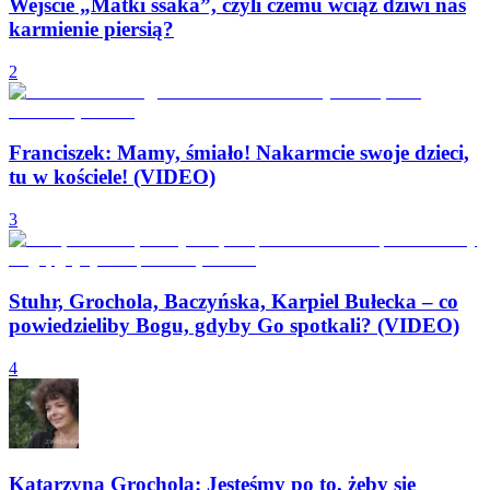
Wejście „Matki ssaka”, czyli czemu wciąż dziwi nas
karmienie piersią?
2
Franciszek: Mamy, śmiało! Nakarmcie swoje dzieci,
tu w kościele! (VIDEO)
3
Stuhr, Grochola, Baczyńska, Karpiel Bułecka – co
powiedzieliby Bogu, gdyby Go spotkali? (VIDEO)
4
Katarzyna Grochola: Jesteśmy po to, żeby się