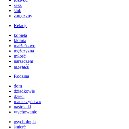
rozwód
seks
ślub
zaręczyny
Relacje
kobieta
kłótnia
małżeństwo
mężczyzna
miłość
narzeczeni
przyjaźń
Rodzina
dom
dziadkowie
dzieci
macierzyństwo
nastolatki
wychowanie
psychologia
śmierć