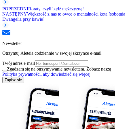
POPRZEDNI
Roraty, czyli bądź mężczyzną!
NASTĘPNY
Większość z nas to owce o mentalności kota [sobotnia
Ewangelia przy kawie]
Newsletter
Otrzymuj Aleteia codziennie w swojej skrzynce e-mail.
Twój adres e-mail
Zgadzam się na otrzymywanie newslettera. Zobacz naszą
Polityka prywatności, aby dowiedzieć się więcej.
Zapisz się