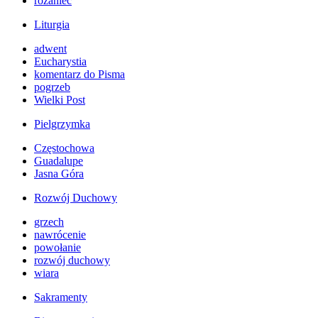
różaniec
Liturgia
adwent
Eucharystia
komentarz do Pisma
pogrzeb
Wielki Post
Pielgrzymka
Częstochowa
Guadalupe
Jasna Góra
Rozwój Duchowy
grzech
nawrócenie
powołanie
rozwój duchowy
wiara
Sakramenty