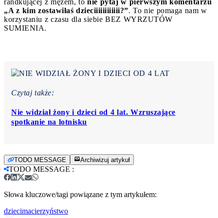
randkującej z mężem, to
nie pytaj w pierwszym komentarzu
„A z kim zostawiłaś dzieciiiiiiiiiiii?”
. To nie pomaga nam w
korzystaniu z czasu dla siebie BEZ WYRZUTÓW
SUMIENIA.
Czytaj także:
Nie widział żony i dzieci od 4 lat. Wzruszające
spotkanie na lotnisku
TODO MESSAGE
Archiwizuj artykuł
TODO MESSAGE
:
Słowa kluczowe/tagi powiązane z tym artykułem:
dzieci
macierzyństwo