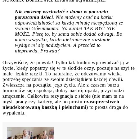
Nie możemy wychodzić z domu w poczuciu
porzucania dzieci
. Nie możemy czuć na karku
odpowiedzialności za każdą minutę niespędzoną ze
swoimi Gówniakami. No kurde! TAK BYĆ NIE
MOŻE. Piszę to, by sama sobie dodać odwagi. Bo
mimo wszystko, każde niekonieczne rozstanie
wydaje mi się nadużyciem. A przecież to
nieprawda. Prawda?
Oczywiście, że prawda! Tylko tak trudno wprowadzać ją w
życie, kiedy popatrzy się w te słodkie oczy, poczuje na szyi te
małe, lepkie rączki. To naturalne, że odczuwamy wielką
potrzebę spędzania ze swoim dzieciątkiem każdej chwili.
Zwłaszcza na początku jego życia. Ale z czasem burza
hormonów się uspokaja, dobry nastrój opada, przychodzi
zmęczenie. Całkowita rezygnacja z siebie (nie mam tu na
myśli pracy czy kariery, ale po prostu
czasoprzestrzeń
nieudekorowaną kaszką i pieluchami
) to prosta droga do
wypalenia.