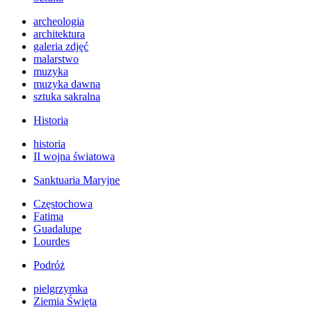
archeologia
architektura
galeria zdjęć
malarstwo
muzyka
muzyka dawna
sztuka sakralna
Historia
historia
II wojna światowa
Sanktuaria Maryjne
Częstochowa
Fatima
Guadalupe
Lourdes
Podróż
pielgrzymka
Ziemia Święta