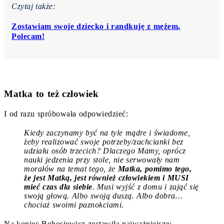
Czytaj także:
Zostawiam swoje dziecko i randkuję z mężem.
Polecam!
Matka to też człowiek
I od razu spróbowała odpowiedzieć:
Kiedy zaczynamy być na tyle mądre i świadome,
żeby realizować swoje potrzeby/zachcianki bez
udziału osób trzecich? Dlaczego Mamy, oprócz
nauki jedzenia przy stole, nie serwowały nam
morałów na temat tego, że
Matka, pomimo tego,
że jest Matką, jest również człowiekiem i MUSI
mieć czas dla siebie
. Musi wyjść z domu i zająć się
swoją głową. Albo swoją duszą. Albo dobra…
chociaż swoimi paznokciami.
Na koniec Bohosiewicz zostawiła najważniejsze: