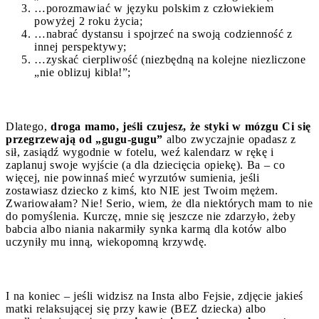
…porozmawiać w języku polskim z człowiekiem
powyżej 2 roku życia;
…nabrać dystansu i spojrzeć na swoją codzienność z
innej perspektywy;
…zyskać cierpliwość (niezbędną na kolejne niezliczone
„nie oblizuj kibla!”;
Dlatego,
droga mamo, jeśli czujesz, że styki w mózgu Ci się
przegrzewają od „gugu-gugu”
albo zwyczajnie opadasz z
sił, zasiądź wygodnie w fotelu, weź kalendarz w rękę i
zaplanuj swoje wyjście (a dla dziecięcia opiekę). Ba – co
więcej, nie powinnaś mieć wyrzutów sumienia, jeśli
zostawiasz dziecko z kimś, kto NIE jest Twoim mężem.
Zwariowałam? Nie! Serio, wiem, że dla niektórych mam to nie
do pomyślenia. Kurczę, mnie się jeszcze nie zdarzyło, żeby
babcia albo niania nakarmiły synka karmą dla kotów albo
uczyniły mu inną, wiekopomną krzywdę.
I na koniec – jeśli widzisz na Insta albo Fejsie, zdjęcie jakieś
matki relaksującej się przy kawie (BEZ dziecka) albo