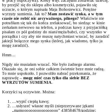
w pracy odpoczywa). Kiedy więc zaczęłam zostawiać dziecię,
by przejść się do sklepu albo kosmetyczki, pojawiło się
uczucie, o którym napisała Maja Bohosiewicz. Potężne
wyrzuty sumienia. Jak to?
Mam zostawić synka, a w tym
czasie nie robić nic arcyważnego, pilnego?
Właściwie nie
potrafiłam się tak do końca zrelaksować, bo siedząc w kinie
zerkałam nerwowo na telefon, a podczas kawy z przyjaciółką
pisałam co pół godziny do niani/męża/babci, czy wszystko w
porządku i czy aby nie muszę natychmiast wracać, by zaradzić
jakiejś bolączce mego synka (której, jak wiadomo, tylko ja
mogę zaradzić).
Hmm…
Nigdy nie musiałam wracać. Nie było żadnego alarmu.
Okazało się, że oni sobie całkiem świetnie beze mnie radzą.
To mnie uspokoiło. I pozwoliło nabrać przekonania, że
naprawdę –
mogę mieć czas tylko dla siebie BEZ
WYRZUTÓW SUMIENIA
.
Korzyści są oczywiste. Można:
…wypić ciepłą kawę;
…usłyszeć własne myśli (nieprzerywane jękami
„mamooooooooooooooooo” 438584678/godzinę;