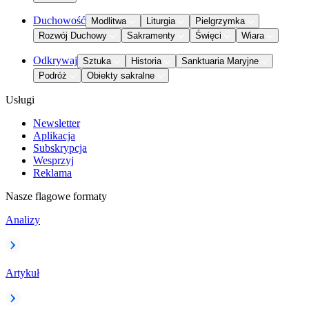
Duchowość
Modlitwa
Liturgia
Pielgrzymka
Rozwój Duchowy
Sakramenty
Święci
Wiara
Odkrywaj
Sztuka
Historia
Sanktuaria Maryjne
Podróż
Obiekty sakralne
Usługi
Newsletter
Aplikacja
Subskrypcja
Wesprzyj
Reklama
Nasze flagowe formaty
Analizy
Artykuł