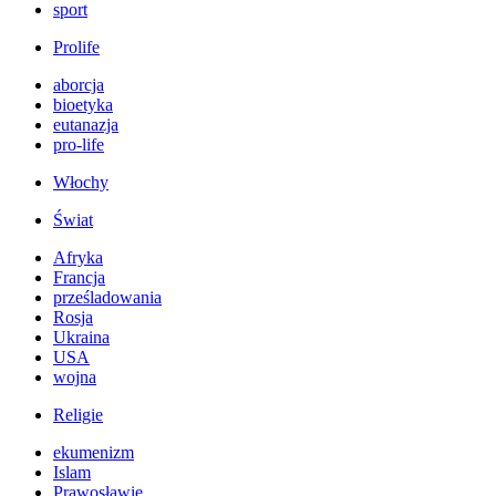
sport
Prolife
aborcja
bioetyka
eutanazja
pro-life
Włochy
Świat
Afryka
Francja
prześladowania
Rosja
Ukraina
USA
wojna
Religie
ekumenizm
Islam
Prawosławie