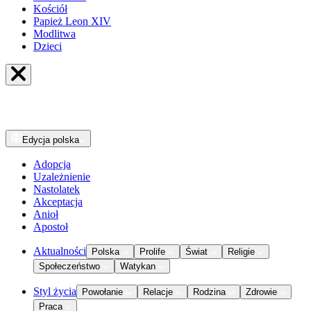
Kościół
Papież Leon XIV
Modlitwa
Dzieci
Edycja
polska
Adopcja
Uzależnienie
Nastolatek
Akceptacja
Anioł
Apostoł
Aktualności
Polska
Prolife
Świat
Religie
Społeczeństwo
Watykan
Styl życia
Powołanie
Relacje
Rodzina
Zdrowie
Praca