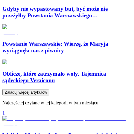
Gdyby nie wypastowany but, być może nie
przeżyłby Powstania Warszawskiego…
Powstanie Warszawskie: Wierzę, że Maryja
wyciągnęła nas z piwnicy
Oblicze, które zatrzymało woły. Tajemnica
sądeckiego Veraiconu
Załaduj więcej artykułów
Najczęściej czytane w tej kategorii w tym miesiącu
1