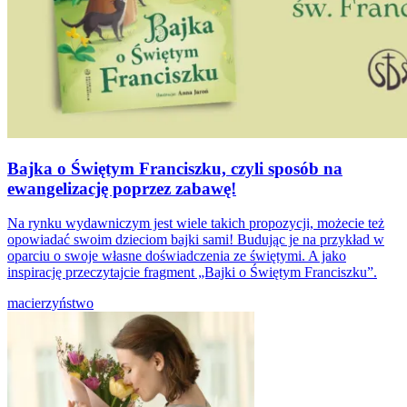
Bajka o Świętym Franciszku, czyli sposób na
ewangelizację poprzez zabawę!
Na rynku wydawniczym jest wiele takich propozycji, możecie też
opowiadać swoim dzieciom bajki sami! Budując je na przykład w
oparciu o swoje własne doświadczenia ze świętymi. A jako
inspirację przeczytajcie fragment „Bajki o Świętym Franciszku”.
macierzyństwo