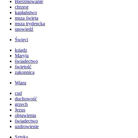
Bierzmowanie
chrzest
kapłaństwo
msza święta
msza trydencka
spowiedź
Święci
ksiądz
Maryja
świadectwo
świętość
zakonnica
Wiara
cud
duchowość
grzech
Jezus
objawienia
świadectwo
uzdrowienie
Sztuka