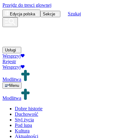
Przejdz do tresci glownej
Szukaj
Edycja
polska
Sekcje
Usługi
Wesprzyj
Rejestr
Wesprzyj
Modlitwa
Menu
Modlitwa
Dobre historie
Duchowość
Styl życia
Pod lupą
Kultura
Aktualności