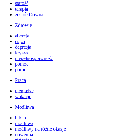
starość
terapia
zespół Downa
Zdrowie
aborcja
ciąża
depresja
kryzys
niepełnosprawność
pomoc
poród
Praca
pieniądze
wakacje
Modlitwa
biblia
modlitwa
modlitwy na różne okazje
nowenna