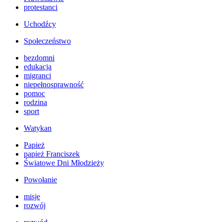
protestanci
Uchodźcy
Społeczeństwo
bezdomni
edukacja
migranci
niepełnosprawność
pomoc
rodzina
sport
Watykan
Papież
papież Franciszek
Światowe Dni Młodzieży
Powołanie
misje
rozwój