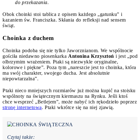
do przekazania.
Obok choinki stoi tablica z opisem każdego „gatunku” i
kazaniem św. Franciszka. Skłania do refleksji nad sensem
świąt.
Choinka z duchem
Choinka podoba się nie tylko Jaworznianom. We wspólnocie
gościła niedawno piosenkarka
Antonina Krzysztoń
i jest „pod
olbrzymim wrażeniem. Ptaki są niezwykle oryginalne,
kolorowe i piękne”. Poza tym „nareszcie jest to choinka, która
ma swój charakter, swojego ducha. Jest absolutnie
niepowtarzalna”.
Ptaki nieco mniejszych rozmiarów już można kupić na stoisku
wspólnoty na świątecznym kiermaszu na Rynku. Jeśli ktoś
chce wesprzeć „Betlejem”, może nabyć ich rękodzieło poprzez
stronę internetową
. Ptaki wkrótce się na niej zjawią.
Czytaj także: