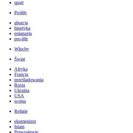
sport
Prolife
aborcja
bioetyka
eutanazja
pro-life
Włochy
Świat
Afryka
Francja
prześladowania
Rosja
Ukraina
USA
wojna
Religie
ekumenizm
Islam
Prawosławie