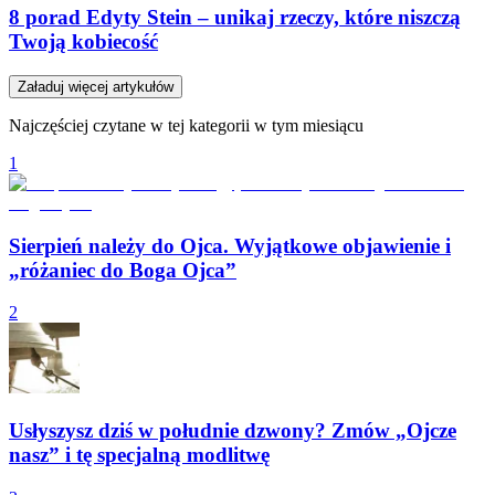
8 porad Edyty Stein – unikaj rzeczy, które niszczą
Twoją kobiecość
Załaduj więcej artykułów
Najczęściej czytane w tej kategorii w tym miesiącu
1
Sierpień należy do Ojca. Wyjątkowe objawienie i
„różaniec do Boga Ojca”
2
Usłyszysz dziś w południe dzwony? Zmów „Ojcze
nasz” i tę specjalną modlitwę