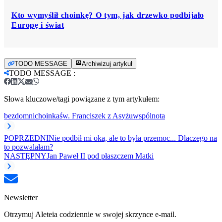
Kto wymyślił choinkę? O tym, jak drzewko podbijało
Europę i świat
TODO MESSAGE
Archiwizuj artykuł
TODO MESSAGE
:
Słowa kluczowe/tagi powiązane z tym artykułem:
bezdomni
choinka
św. Franciszek z Asyżu
wspólnota
POPRZEDNI
Nie podbił mi oka, ale to była przemoc... Dlaczego na
to pozwalałam?
NASTĘPNY
Jan Paweł II pod płaszczem Matki
Newsletter
Otrzymuj Aleteia codziennie w swojej skrzynce e-mail.