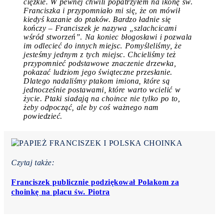
ciężkie. W pewnej chwili popatrzyłem na ikonę św.
Franciszka i przypomniało mi się, że on mówił
kiedyś kazanie do ptaków. Bardzo ładnie się
kończy – Franciszek je nazywa „szlachcicami
wśród stworzeń”. Na koniec błogosławi i pozwala
im odlecieć do innych miejsc. Pomyśleliśmy, że
jesteśmy jednym z tych miejsc. Chcieliśmy też
przypomnieć podstawowe znaczenie drzewka,
pokazać ludziom jego świąteczne przesłanie.
Dlatego nadaliśmy ptakom imiona, które są
jednocześnie postawami, które warto wcielić w
życie. Ptaki siadają na choince nie tylko po to,
żeby odpocząć, ale by coś ważnego nam
powiedzieć.
Czytaj także:
Franciszek publicznie podziękował Polakom za
choinkę na placu św. Piotra