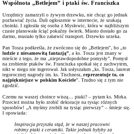
Wspólnota „Betlejem” i ptaki św. Franciszka
Urzędnicy zamarzyli o żywym drzewku, nie chcąc go jednak
pozbawiać życia. Dali ogłoszenie w internecie, że szukają
choinki. I zgłosiła się osoba z Mysłowic, która w najbliższym
czasie planowała ściąć pokaźny świerk. Miasto dostało go za
darmo, musiało tylko załatwić transport. Drzewko urzeka.
Pan Tosza podkreśla, że zwrócono się do „Betlejem”, bo „to
ludzie z niesamowitą fantazją”
, a ks. Tosza jest znany w
mieście z tego, że ma „nieprawdopodobne pomysły”. Pomysł
na zrobienie ptaków św. Franciszka spotkał się z zachwytem,
nikt w niego nie ingerował. Jak usłyszałam „ks. Tosza, laureat
tegorocznej nagrody im. ks. Tischnera,
reprezentuje to, co
najpiękniejsze w polskim Kościele
”. Trudno się z tym nie
zgodzić.
Czemu na waszej choince wiszą… ptaki? – pytam ks. Mirka.
Przecież można było zrobić dekoracje na tysiąc różnych
sposobów! „A myśmy zrobili na tysiąc pierwszy” – śmieje się.
I opowiada:
Inspiracja przyszła stąd, że w naszej pracowni
robimy ptaki z ceramiki. Takie jednak byłyby za