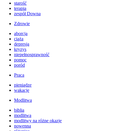
starość
terapia
zespół Downa
Zdrowie
aborcja
ciąża
depresja
kryzys
niepełnosprawność
pomoc
poród
Praca
pieniądze
wakacje
Modlitwa
biblia
modlitwa
modlitwy na różne okazje
nowenna