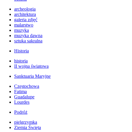
archeologia
architektura
galeria zdjęć
malarstwo
muzyka
muzyka dawna
sztuka sakralna
Historia
historia
II wojna światowa
Sanktuaria Maryjne
Częstochowa
Fatima
Guadalupe
Lourdes
Podróż
pielgrzymka
Ziemia Święta