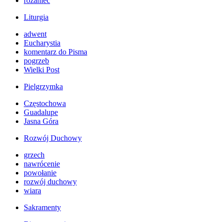
różaniec
Liturgia
adwent
Eucharystia
komentarz do Pisma
pogrzeb
Wielki Post
Pielgrzymka
Częstochowa
Guadalupe
Jasna Góra
Rozwój Duchowy
grzech
nawrócenie
powołanie
rozwój duchowy
wiara
Sakramenty