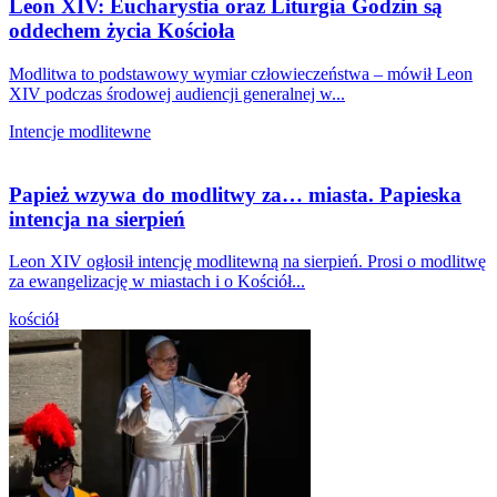
Leon XIV: Eucharystia oraz Liturgia Godzin są
oddechem życia Kościoła
Modlitwa to podstawowy wymiar człowieczeństwa – mówił Leon
XIV podczas środowej audiencji generalnej w...
Intencje modlitewne
Papież wzywa do modlitwy za… miasta. Papieska
intencja na sierpień
Leon XIV ogłosił intencję modlitewną na sierpień. Prosi o modlitwę
za ewangelizację w miastach i o Kościół...
kościół