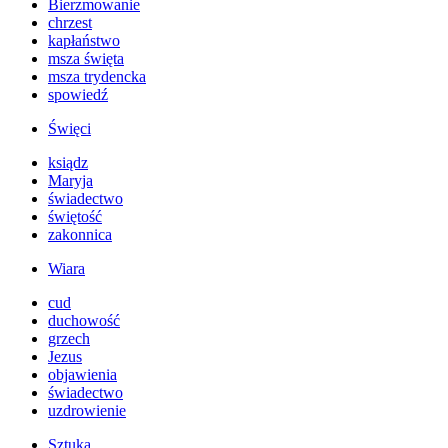
Bierzmowanie
chrzest
kapłaństwo
msza święta
msza trydencka
spowiedź
Święci
ksiądz
Maryja
świadectwo
świętość
zakonnica
Wiara
cud
duchowość
grzech
Jezus
objawienia
świadectwo
uzdrowienie
Sztuka