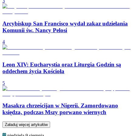
3
Arcybiskup San Francisco wydał zakaz udzielania
Komunii św. Nancy Pelosi
4
Leon XIV: Eucharystia oraz Liturgia Godzin są
oddechem życia Kościoła
5
Masakra chrześcijan w Nigerii. Zamordowano
księdza, podczas Mszy porwano wiernych
Załaduj więcej artykułów
niedziela 9 sierpnia