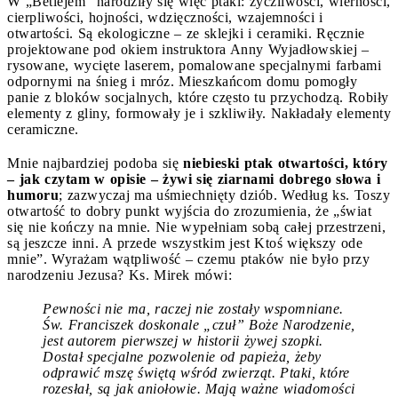
W „Betlejem” narodziły się więc ptaki: życzliwości, wierności,
cierpliwości, hojności, wdzięczności, wzajemności i
otwartości. Są ekologiczne – ze sklejki i ceramiki. Ręcznie
projektowane pod okiem instruktora Anny Wyjadłowskiej –
rysowane, wycięte laserem, pomalowane specjalnymi farbami
odpornymi na śnieg i mróz. Mieszkańcom domu pomogły
panie z bloków socjalnych, które często tu przychodzą. Robiły
elementy z gliny, formowały je i szkliwiły. Nakładały elementy
ceramiczne.
Mnie najbardziej podoba się
niebieski ptak otwartości, który
– jak czytam w opisie – żywi się ziarnami dobrego słowa i
humoru
; zazwyczaj ma uśmiechnięty dziób. Według ks. Toszy
otwartość to dobry punkt wyjścia do zrozumienia, że „świat
się nie kończy na mnie. Nie wypełniam sobą całej przestrzeni,
są jeszcze inni. A przede wszystkim jest Ktoś większy ode
mnie”. Wyrażam wątpliwość – czemu ptaków nie było przy
narodzeniu Jezusa? Ks. Mirek mówi:
Pewności nie ma, raczej nie zostały wspomniane.
Św. Franciszek doskonale „czuł” Boże Narodzenie,
jest autorem pierwszej w historii żywej szopki.
Dostał specjalne pozwolenie od papieża, żeby
odprawić mszę świętą wśród zwierząt. Ptaki, które
rozesłał, są jak aniołowie. Mają ważne wiadomości