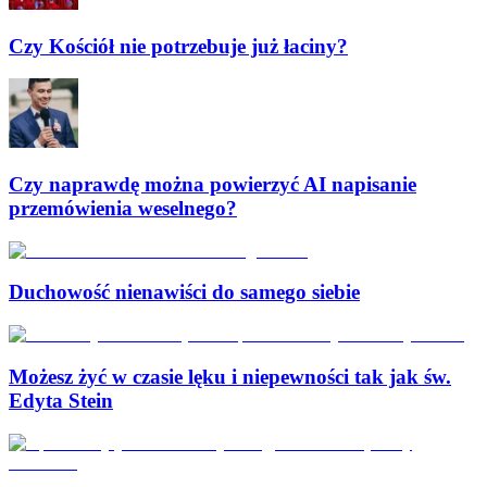
Czy Kościół nie potrzebuje już łaciny?
Czy naprawdę można powierzyć AI napisanie
przemówienia weselnego?
Duchowość nienawiści do samego siebie
Możesz żyć w czasie lęku i niepewności tak jak św.
Edyta Stein