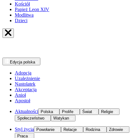
Kościół
Papież Leon XIV
Modlitwa
Dzieci
Edycja
polska
Adopcja
Uzależnienie
Nastolatek
Akceptacja
Anioł
Apostoł
Aktualności
Polska
Prolife
Świat
Religie
Społeczeństwo
Watykan
Styl życia
Powołanie
Relacje
Rodzina
Zdrowie
Praca