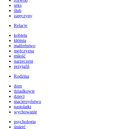
rozwód
seks
ślub
zaręczyny
Relacje
kobieta
kłótnia
małżeństwo
mężczyzna
miłość
narzeczeni
przyjaźń
Rodzina
dom
dziadkowie
dzieci
macierzyństwo
nastolatki
wychowanie
psychologia
śmierć