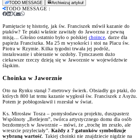
TODO MESSAGE
Archiwizuj artykuł
TODO MESSAGE
:
Pamiętacie tę historię, jak św. Franciszek mówił kazanie do
ptaków? Te ptaki właśnie zawitały do Jaworzna z pewną
misją…
Głośno ostatnio było o polskiej
choince
, darze dla
papieża Franciszka. Ma 25 m wysokości i stoi na Placu św.
Piotra w Rzymie. Kilka tygodni trwała jej podróż,
instalowanie i ubieranie w ozdoby. Tymczasem dużo
ciekawsze rzeczy dzieją się w Jaworznie w województwie
śląskim.
Choinka w Jaworznie
Oto na Rynku stanął 7-metrowy świerk. Obsiadły go ptaki, do
których 800 lat temu kazanie wygłosił św. Franciszek z Asyżu.
Potem je pobłogosławił i rozesłał w świat.
Ks. Mirosław Tosza – pomysłodawca projektu, duszpasterz
Wspólnoty „Betlejem”, twórca artystycznego domu dla osób
bezdomnych w Jaworznie – mówi, że „trochę im zeszło, ale
wreszcie przyleciały”.
Każdy z 7 gatunków symbolizuje
wybraną wartość
. Takiej choinki nie znajdziecie nigdzie na