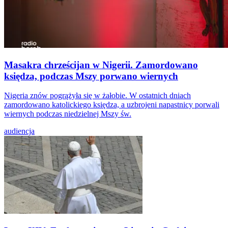
Masakra chrześcijan w Nigerii. Zamordowano
księdza, podczas Mszy porwano wiernych
Nigeria znów pogrążyła się w żałobie. W ostatnich dniach
zamordowano katolickiego księdza, a uzbrojeni napastnicy porwali
wiernych podczas niedzielnej Mszy św.
audiencja