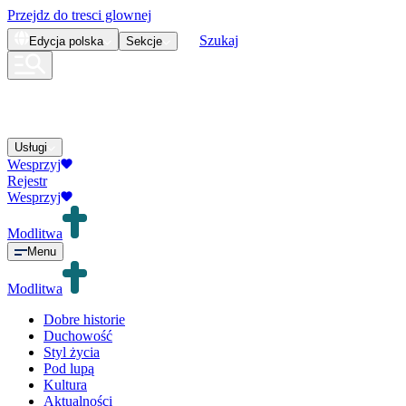
Przejdz do tresci glownej
Szukaj
Edycja
polska
Sekcje
Usługi
Wesprzyj
Rejestr
Wesprzyj
Modlitwa
Menu
Modlitwa
Dobre historie
Duchowość
Styl życia
Pod lupą
Kultura
Aktualności