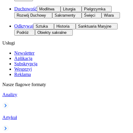
Duchowość
Modlitwa
Liturgia
Pielgrzymka
Rozwój Duchowy
Sakramenty
Święci
Wiara
Odkrywaj
Sztuka
Historia
Sanktuaria Maryjne
Podróż
Obiekty sakralne
Usługi
Newsletter
Aplikacja
Subskrypcja
Wesprzyj
Reklama
Nasze flagowe formaty
Analizy
Artykuł