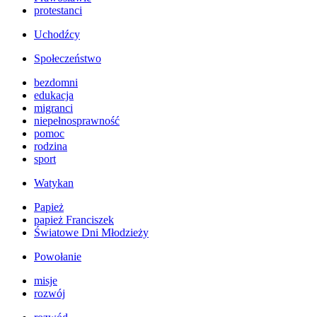
protestanci
Uchodźcy
Społeczeństwo
bezdomni
edukacja
migranci
niepełnosprawność
pomoc
rodzina
sport
Watykan
Papież
papież Franciszek
Światowe Dni Młodzieży
Powołanie
misje
rozwój