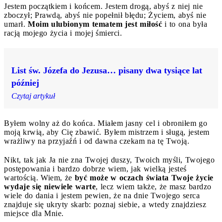
Jestem początkiem i końcem. Jestem drogą, abyś z niej nie
zboczył; Prawdą, abyś nie popełnił błędu; Życiem, abyś nie
umarł.
Moim ulubionym tematem jest miłość
i to ona była
racją mojego życia i mojej śmierci.
List św. Józefa do Jezusa… pisany dwa tysiące lat
później
Czytaj artykuł
Byłem wolny aż do końca. Miałem jasny cel i obroniłem go
moją krwią, aby Cię zbawić. Byłem mistrzem i sługą, jestem
wrażliwy na przyjaźń i od dawna czekam na tę Twoją.
Nikt, tak jak Ja nie zna Twojej duszy, Twoich myśli, Twojego
postępowania i bardzo dobrze wiem, jak wielką jesteś
wartością. Wiem, że
być może w oczach świata Twoje życie
wydaje się niewiele warte
, lecz wiem także, że masz bardzo
wiele do dania i jestem pewien, że na dnie Twojego serca
znajduje się ukryty skarb: poznaj siebie, a wtedy znajdziesz
miejsce dla Mnie.