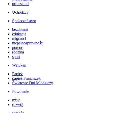
protestanci
Uchodźcy
Społeczeństwo
bezdomni
edukacja
migranci
niepełnosprawność
pomoc
rodzina
sport
Watykan
Papież
papież Franciszek
Światowe Dni Młodzieży
Powołanie
misje
rozwój