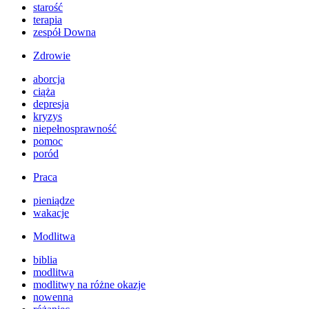
starość
terapia
zespół Downa
Zdrowie
aborcja
ciąża
depresja
kryzys
niepełnosprawność
pomoc
poród
Praca
pieniądze
wakacje
Modlitwa
biblia
modlitwa
modlitwy na różne okazje
nowenna