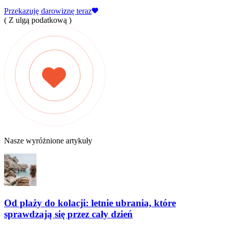
Przekazuję darowiznę teraz
( Z ulgą podatkową )
Nasze wyróżnione artykuły
Od plaży do kolacji: letnie ubrania, które
sprawdzają się przez cały dzień