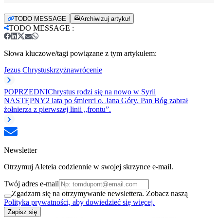
TODO MESSAGE
Archiwizuj artykuł
TODO MESSAGE
:
Słowa kluczowe/tagi powiązane z tym artykułem:
Jezus Chrystus
krzyż
nawrócenie
POPRZEDNI
Chrystus rodzi się na nowo w Syrii
NASTĘPNY
2 lata po śmierci o. Jana Góry. Pan Bóg zabrał
żołnierza z pierwszej linii „frontu”.
Newsletter
Otrzymuj Aleteia codziennie w swojej skrzynce e-mail.
Twój adres e-mail
Zgadzam się na otrzymywanie newslettera. Zobacz naszą
Polityka prywatności, aby dowiedzieć się więcej.
Zapisz się