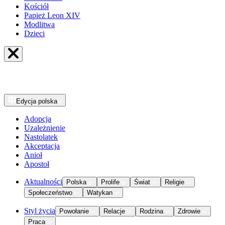
Kościół
Papież Leon XIV
Modlitwa
Dzieci
Edycja
polska
Adopcja
Uzależnienie
Nastolatek
Akceptacja
Anioł
Apostoł
Aktualności
Polska
Prolife
Świat
Religie
Społeczeństwo
Watykan
Styl życia
Powołanie
Relacje
Rodzina
Zdrowie
Praca