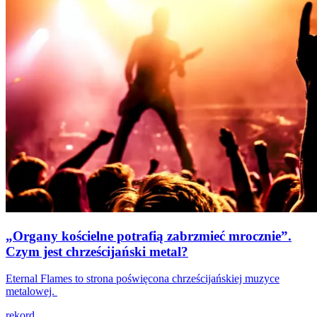
„Organy kościelne potrafią zabrzmieć mrocznie”.
Czym jest chrześcijański metal?
Eternal Flames to strona poświęcona chrześcijańskiej muzyce
metalowej.
rekord