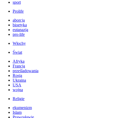
sport
Prolife
aborcja
bioetyka
eutanazja
pro-life
Włochy
Świat
Afryka
Francja
prześladowania
Rosja
Ukraina
USA
wojna
Religie
ekumenizm
Islam
Prawosławie