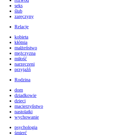
rozwód
seks
ślub
zaręczyny
Relacje
kobieta
kłótnia
małżeństwo
mężczyzna
miłość
narzeczeni
przyjaźń
Rodzina
dom
dziadkowie
dzieci
macierzyństwo
nastolatki
wychowanie
psychologia
śmierć