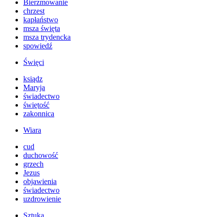
Bierzmowanie
chrzest
kapłaństwo
msza święta
msza trydencka
spowiedź
Święci
ksiądz
Maryja
świadectwo
świętość
zakonnica
Wiara
cud
duchowość
grzech
Jezus
objawienia
świadectwo
uzdrowienie
Sztuka