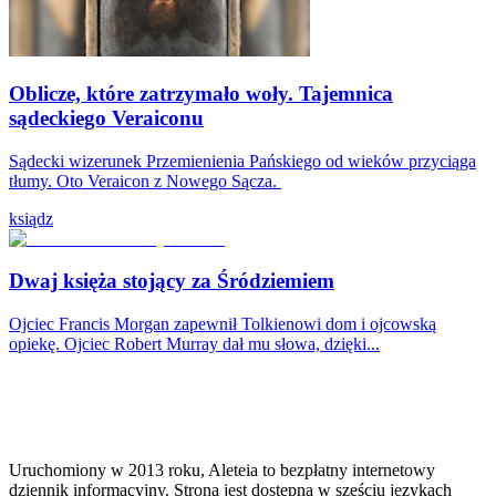
Oblicze, które zatrzymało woły. Tajemnica
sądeckiego Veraiconu
Sądecki wizerunek Przemienienia Pańskiego od wieków przyciąga
tłumy. Oto Veraicon z Nowego Sącza.
ksiądz
Dwaj księża stojący za Śródziemiem
Ojciec Francis Morgan zapewnił Tolkienowi dom i ojcowską
opiekę. Ojciec Robert Murray dał mu słowa, dzięki...
Uruchomiony w 2013 roku, Aleteia to bezpłatny internetowy
dziennik informacyjny. Strona jest dostępna w sześciu językach