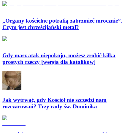
„Organy kościelne potrafią zabrzmieć mrocznie”.
Czym jest chrześcijański metal?
Gdy masz atak niepokoju, możesz zrobić kilka
prostych rzeczy [wersja dla katolików]
Jak wytrwać, gdy Kościół nie szczędzi nam
rozczarowań? Trzy rady św. Dominika