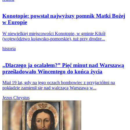
Konotopie: powstał najwyższy pomnik Matki Bożej
w Europie
W niewielkiej miejscowości Konotopie, w gminie Kikół
(województwo kujawsko-pomorskie), tuż przy drodze...
historia
„Dlaczego ja ocalałem?” Pięć minut nad Warszawą
prześladowało Wincentego do końca życia
Miał 19 lat, gdy na jego oczach bombowiec z przyjaciółmi na
pokładzie zamienił się nad walczącą Warszawą w...
Jezus Chrystus