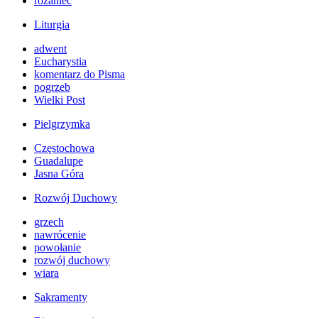
różaniec
Liturgia
adwent
Eucharystia
komentarz do Pisma
pogrzeb
Wielki Post
Pielgrzymka
Częstochowa
Guadalupe
Jasna Góra
Rozwój Duchowy
grzech
nawrócenie
powołanie
rozwój duchowy
wiara
Sakramenty