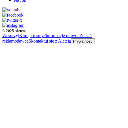
Na rok
© 2025 Aleteia
Wesprzyj
Kim jesteśmy?
informacje prawne
Zostań
reklamodawcą
Skontaktuj się z Aleteią
Prywatność