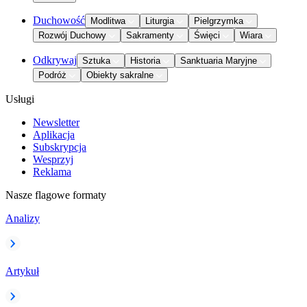
Duchowość
Modlitwa
Liturgia
Pielgrzymka
Rozwój Duchowy
Sakramenty
Święci
Wiara
Odkrywaj
Sztuka
Historia
Sanktuaria Maryjne
Podróż
Obiekty sakralne
Usługi
Newsletter
Aplikacja
Subskrypcja
Wesprzyj
Reklama
Nasze flagowe formaty
Analizy
Artykuł