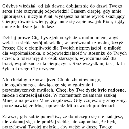
Gdybyś wiedział, od jak dawna dobijam się do drzwi Twego
serca i nie otrzymuję odpowiedzi! Czasem cierpię, gdy mnie
ignorujesz i, niczym Piłat, wydajesz na mnie wyrok skazujący.
Cierpię również wtedy, gdy mnie się zapierasz jak Piotr, i gdy
mnie zdradzasz jak Judasz.
Dzisiaj proszę Cię, byś zjednoczył się z moim bólem, abyś
wziął na siebie swój niewielki, w porównaniu z moim,
krzyż
.
Proszę Cię o cierpliwość dla Twoich nieprzyjaciół, o
miłość
dla współmałżonka, o odpowiedzialność w stosunku do Twych
dzieci, o tolerancję dla osób starszych, wyrozumiałość dla
braci, współczucie dla cierpiących. Służ wszystkim, tak jak Ja
żyłem i czego Cię uczyłem.
Nie chciałbym znów ujrzeć Ciebie zbuntowanego,
niepogodzonego, pławiącego się w egoizmie i
pesymistycznych myślach.
Chcę, by Twe życie było radosne,
młode i chrześcijańskie
. W momentach załamania szukaj
Mnie, a na pewno Mnie znajdziesz. Gdy czujesz się zmęczony,
porozmawiaj ze Mną, opowiedz Mi o swoich problemach.
Zawsze, gdy sobie pomyślisz, że do niczego się nie nadajesz,
nie załamuj się, nie poniżaj siebie, nie zapominaj, że będę
potrzebował Twojej małości, aby wejść w duszę Twego