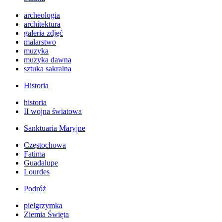
archeologia
architektura
galeria zdjęć
malarstwo
muzyka
muzyka dawna
sztuka sakralna
Historia
historia
II wojna światowa
Sanktuaria Maryjne
Częstochowa
Fatima
Guadalupe
Lourdes
Podróż
pielgrzymka
Ziemia Święta