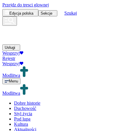
Przejdz do tresci glownej
Szukaj
Edycja
polska
Sekcje
Usługi
Wesprzyj
Rejestr
Wesprzyj
Modlitwa
Menu
Modlitwa
Dobre historie
Duchowość
Styl życia
Pod lupą
Kultura
Aktualności