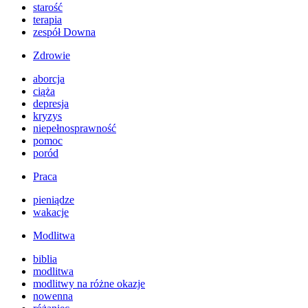
starość
terapia
zespół Downa
Zdrowie
aborcja
ciąża
depresja
kryzys
niepełnosprawność
pomoc
poród
Praca
pieniądze
wakacje
Modlitwa
biblia
modlitwa
modlitwy na różne okazje
nowenna