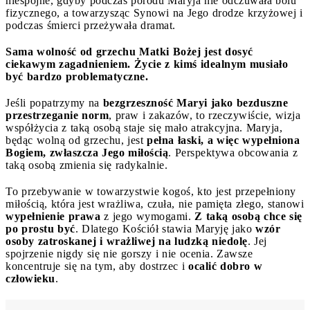
niespójne, gdyby podczas porodu Maryja nie odczuwała bólu
fizycznego, a towarzysząc Synowi na Jego drodze krzyżowej i
podczas śmierci przeżywała dramat.
Sama wolność od grzechu Matki Bożej jest dosyć
ciekawym zagadnieniem. Życie z kimś idealnym musiało
być bardzo problematyczne.
Jeśli popatrzymy na
bezgrzeszność Maryi jako bezduszne
przestrzeganie norm
, praw i zakazów, to rzeczywiście, wizja
współżycia z taką osobą staje się mało atrakcyjna. Maryja,
będąc wolną od grzechu, jest
pełna łaski, a więc wypełniona
Bogiem, zwłaszcza Jego miłością
. Perspektywa obcowania z
taką osobą zmienia się radykalnie.
To przebywanie w towarzystwie kogoś, kto jest przepełniony
miłością, która jest wrażliwa, czuła, nie pamięta złego, stanowi
wypełnienie prawa
z jego wymogami.
Z taką osobą chce się
po prostu być
. Dlatego Kościół stawia Maryję jako
wzór
osoby zatroskanej i wrażliwej na ludzką niedolę
. Jej
spojrzenie nigdy się nie gorszy i nie ocenia. Zawsze
koncentruje się na tym, aby dostrzec i
ocalić dobro w
człowieku
.