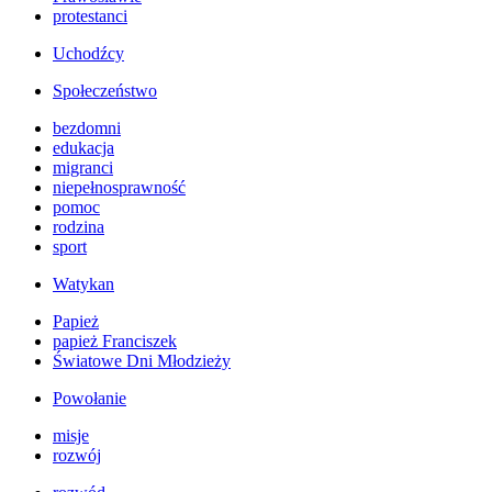
protestanci
Uchodźcy
Społeczeństwo
bezdomni
edukacja
migranci
niepełnosprawność
pomoc
rodzina
sport
Watykan
Papież
papież Franciszek
Światowe Dni Młodzieży
Powołanie
misje
rozwój