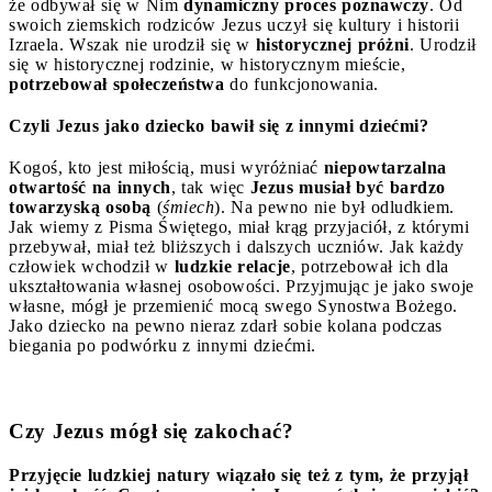
że odbywał się w Nim
dynamiczny proces poznawczy
. Od
swoich ziemskich rodziców Jezus uczył się kultury i historii
Izraela. Wszak nie urodził się w
historycznej próżni
. Urodził
się w historycznej rodzinie, w historycznym mieście,
potrzebował społeczeństwa
do funkcjonowania.
Czyli Jezus jako dziecko bawił się z innymi dziećmi?
Kogoś, kto jest miłością, musi wyróżniać
niepowtarzalna
otwartość na innych
, tak więc
Jezus musiał być bardzo
towarzyską osobą
(
śmiech
). Na pewno nie był odludkiem.
Jak wiemy z Pisma Świętego, miał krąg przyjaciół, z którymi
przebywał, miał też bliższych i dalszych uczniów. Jak każdy
człowiek wchodził w
ludzkie relacje
, potrzebował ich dla
ukształtowania własnej osobowości. Przyjmując je jako swoje
własne, mógł je przemienić mocą swego Synostwa Bożego.
Jako dziecko na pewno nieraz zdarł sobie kolana podczas
biegania po podwórku z innymi dziećmi.
Czy Jezus mógł się zakochać?
Przyjęcie ludzkiej natury wiązało się też z tym, że przyjął