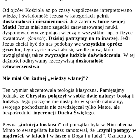
Od ojców Kościoła aż po czasy współczesne interpretowano
wiedzę i świadomość Jezusa w kategoriach
pełni,
doskonałości i niezmienności
. Już zatem
w łonie swojej
Matki
Jezus miał znać zagadki zaawansowanej nauki,
dysponować wyczerpującą wiedzą o wszystkim, np. o fizyce
kwantowej (
śmiech
).
Dzisiaj patrzymy na to inaczej
. Jeśli
Jezus chciał być do nas podobny
we wszystkim oprócz
grzechu
, Jego życie rozwijało się wedle praw, które
uwzględniają także
zwyczajne ludzkie doświadczenia
. W tej
dążności odkrywamy rzeczywistą
doskonałość
człowieczeństwa
.
Nie miał On żadnej „wiedzy wlanej”?
Ten wymiar akcentowała teologia klasyczna. Pamiętajmy
jednak, że
Chrystus połączył w sobie dwie natury: boską i
ludzką
. Jego poczęcie nie nastąpiło w sposób naturalny,
swojego pochodzenia nie zawdzięczał tylko Matce, ale
bezpośredniej
ingerencji Ducha Świętego
.
Pewna
„intuicja boskości”
od początku była w Nim obecna.
Mimo to ewangelista Łukasz zanotował, że „
czynił postępy w
mądrości, w latach i w łasce
u Boga i u ludzi”. Oznacza to,