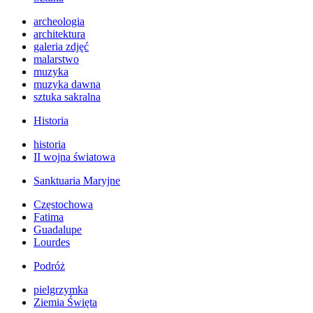
archeologia
architektura
galeria zdjęć
malarstwo
muzyka
muzyka dawna
sztuka sakralna
Historia
historia
II wojna światowa
Sanktuaria Maryjne
Częstochowa
Fatima
Guadalupe
Lourdes
Podróż
pielgrzymka
Ziemia Święta