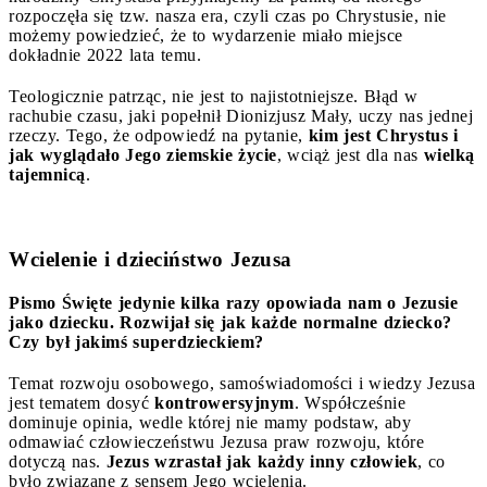
rozpoczęła się tzw. nasza era, czyli czas po Chrystusie, nie
możemy powiedzieć, że to wydarzenie miało miejsce
dokładnie 2022 lata temu.
Teologicznie patrząc, nie jest to najistotniejsze. Błąd w
rachubie czasu, jaki popełnił Dionizjusz Mały, uczy nas jednej
rzeczy. Tego, że odpowiedź na pytanie,
kim jest Chrystus i
jak wyglądało Jego ziemskie życie
, wciąż jest dla nas
wielką
tajemnicą
.
Wcielenie i dzieciństwo Jezusa
Pismo Święte jedynie kilka razy opowiada nam o Jezusie
jako dziecku. Rozwijał się jak każde normalne dziecko?
Czy był jakimś superdzieckiem?
Temat rozwoju osobowego, samoświadomości i wiedzy Jezusa
jest tematem dosyć
kontrowersyjnym
. Współcześnie
dominuje opinia, wedle której nie mamy podstaw, aby
odmawiać człowieczeństwu Jezusa praw rozwoju, które
dotyczą nas.
Jezus wzrastał jak każdy inny człowiek
, co
było związane z sensem Jego wcielenia.