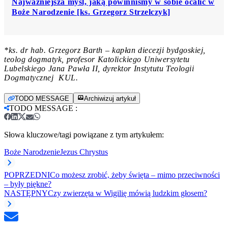
Najważniejsza myśl, jaką powinniśmy w sobie ocalić w
Boże Narodzenie [ks. Grzegorz Strzelczyk]
*ks. dr hab. Grzegorz Barth – kapłan diecezji bydgoskiej,
teolog dogmatyk, profesor Katolickiego Uniwersytetu
Lubelskiego Jana Pawła II, dyrektor Instytutu Teologii
Dogmatycznej KUL.
TODO MESSAGE
Archiwizuj artykuł
TODO MESSAGE
:
Słowa kluczowe/tagi powiązane z tym artykułem:
Boże Narodzenie
Jezus Chrystus
POPRZEDNI
Co możesz zrobić, żeby święta – mimo przeciwności
– były piękne?
NASTĘPNY
Czy zwierzęta w Wigilię mówią ludzkim głosem?