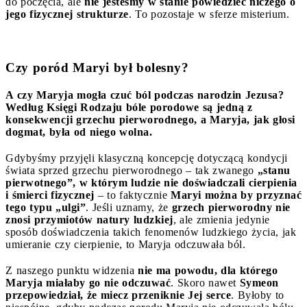
do poczęcia, ale
nie jesteśmy w stanie powiedzieć niczego o
jego fizycznej strukturze
. To pozostaje w sferze misterium.
Czy poród Maryi był bolesny?
A czy Maryja mogła czuć ból podczas narodzin Jezusa?
Według Księgi Rodzaju bóle porodowe są jedną z
konsekwencji grzechu pierworodnego, a Maryja, jak głosi
dogmat, była od niego wolna.
Gdybyśmy przyjęli klasyczną koncepcję dotyczącą kondycji
świata sprzed grzechu pierworodnego – tak zwanego
„stanu
pierwotnego”, w którym ludzie nie doświadczali cierpienia
i śmierci fizycznej
– to faktycznie
Maryi można by przyznać
tego typu „ulgi”
. Jeśli uznamy, że
grzech pierworodny nie
znosi przymiotów natury ludzkiej
, ale zmienia jedynie
sposób doświadczenia takich fenomenów ludzkiego życia, jak
umieranie czy cierpienie, to Maryja odczuwała ból.
Z naszego punktu widzenia
nie ma powodu, dla którego
Maryja miałaby go nie odczuwać
. Skoro nawet
Symeon
przepowiedział, że miecz przeniknie Jej serce
. Byłoby to