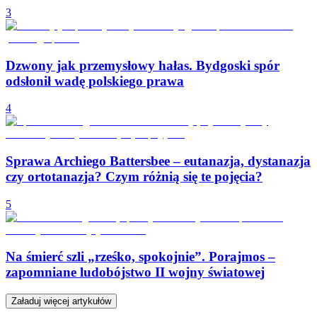
3
Dzwony jak przemysłowy hałas. Bydgoski spór
odsłonił wadę polskiego prawa
4
Sprawa Archiego Battersbee – eutanazja, dystanazja
czy ortotanazja? Czym różnią się te pojęcia?
5
Na śmierć szli „rześko, spokojnie”. Porajmos –
zapomniane ludobójstwo II wojny światowej
Załaduj więcej artykułów