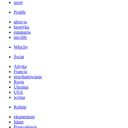
sport
Prolife
aborcja
bioetyka
eutanazja
pro-life
Włochy
Świat
Afryka
Francja
prześladowania
Rosja
Ukraina
USA
wojna
Religie
ekumenizm
Islam
Prawosławie