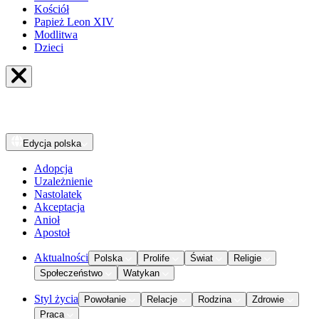
Kościół
Papież Leon XIV
Modlitwa
Dzieci
Edycja
polska
Adopcja
Uzależnienie
Nastolatek
Akceptacja
Anioł
Apostoł
Aktualności
Polska
Prolife
Świat
Religie
Społeczeństwo
Watykan
Styl życia
Powołanie
Relacje
Rodzina
Zdrowie
Praca