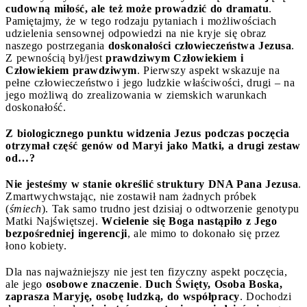
cudowną miłość, ale też może prowadzić do dramatu
.
Pamiętajmy, że w tego rodzaju pytaniach i możliwościach
udzielenia sensownej odpowiedzi na nie kryje się obraz
naszego postrzegania
doskonałości człowieczeństwa Jezusa
.
Z pewnością był/jest
prawdziwym Człowiekiem i
Człowiekiem prawdziwym
. Pierwszy aspekt wskazuje na
pełne człowieczeństwo i jego ludzkie właściwości, drugi – na
jego możliwą do zrealizowania w ziemskich warunkach
doskonałość.
Z biologicznego punktu widzenia Jezus podczas poczęcia
otrzymał część genów od Maryi jako Matki, a drugi zestaw
od…?
Nie jesteśmy w stanie określić struktury DNA Pana Jezusa
.
Zmartwychwstając, nie zostawił nam żadnych próbek
(
śmiech
). Tak samo trudno jest dzisiaj o odtworzenie genotypu
Matki Najświętszej.
Wcielenie się Boga nastąpiło z Jego
bezpośredniej ingerencji
, ale mimo to dokonało się przez
łono kobiety.
Dla nas najważniejszy nie jest ten fizyczny aspekt poczęcia,
ale jego
osobowe znaczenie
.
Duch Święty, Osoba Boska,
zaprasza Maryję, osobę ludzką, do współpracy
. Dochodzi