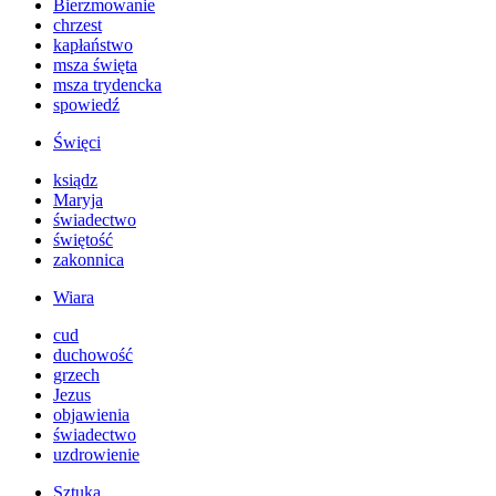
Bierzmowanie
chrzest
kapłaństwo
msza święta
msza trydencka
spowiedź
Święci
ksiądz
Maryja
świadectwo
świętość
zakonnica
Wiara
cud
duchowość
grzech
Jezus
objawienia
świadectwo
uzdrowienie
Sztuka