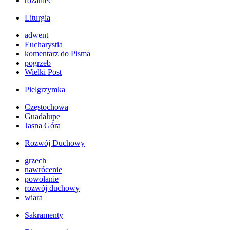
różaniec
Liturgia
adwent
Eucharystia
komentarz do Pisma
pogrzeb
Wielki Post
Pielgrzymka
Częstochowa
Guadalupe
Jasna Góra
Rozwój Duchowy
grzech
nawrócenie
powołanie
rozwój duchowy
wiara
Sakramenty