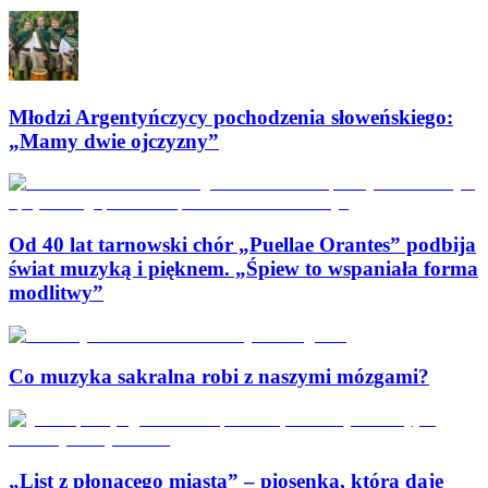
Młodzi Argentyńczycy pochodzenia słoweńskiego:
„Mamy dwie ojczyzny”
Od 40 lat tarnowski chór „Puellae Orantes” podbija
świat muzyką i pięknem. „Śpiew to wspaniała forma
modlitwy”
Co muzyka sakralna robi z naszymi mózgami?
„List z płonącego miasta” – piosenka, która daje