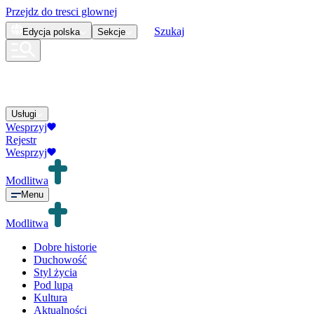
Przejdz do tresci glownej
Szukaj
Edycja
polska
Sekcje
Usługi
Wesprzyj
Rejestr
Wesprzyj
Modlitwa
Menu
Modlitwa
Dobre historie
Duchowość
Styl życia
Pod lupą
Kultura
Aktualności