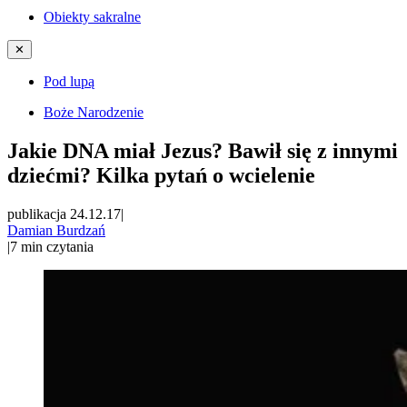
Obiekty sakralne
✕
Pod lupą
Boże Narodzenie
Jakie DNA miał Jezus? Bawił się z innymi
dziećmi? Kilka pytań o wcielenie
publikacja 24.12.17
|
Damian Burdzań
|
7
min czytania