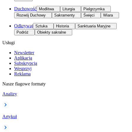
Duchowość
Modlitwa
Liturgia
Pielgrzymka
Rozwój Duchowy
Sakramenty
Święci
Wiara
Odkrywaj
Sztuka
Historia
Sanktuaria Maryjne
Podróż
Obiekty sakralne
Usługi
Newsletter
Aplikacja
Subskrypcja
Wesprzyj
Reklama
Nasze flagowe formaty
Analizy
Artykuł