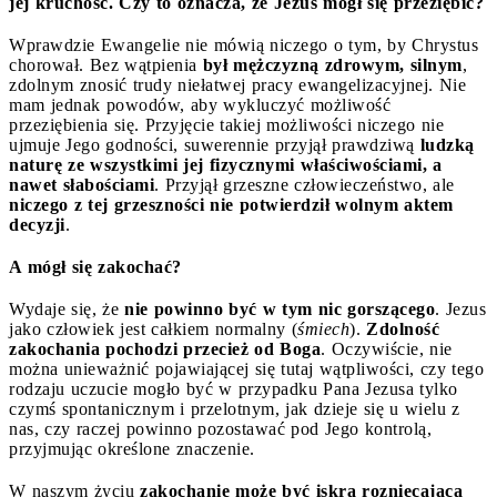
jej kruchość. Czy to oznacza, że Jezus mógł się przeziębić?
Wprawdzie Ewangelie nie mówią niczego o tym, by Chrystus
chorował. Bez wątpienia
był mężczyzną zdrowym, silnym
,
zdolnym znosić trudy niełatwej pracy ewangelizacyjnej. Nie
mam jednak powodów, aby wykluczyć możliwość
przeziębienia się. Przyjęcie takiej możliwości niczego nie
ujmuje Jego godności, suwerennie przyjął prawdziwą
ludzką
naturę ze wszystkimi jej fizycznymi właściwościami, a
nawet słabościami
. Przyjął grzeszne człowieczeństwo, ale
niczego z tej grzeszności nie potwierdził wolnym aktem
decyzji
.
A mógł się zakochać?
Wydaje się, że
nie powinno być w tym nic gorszącego
. Jezus
jako człowiek jest całkiem normalny (
śmiech
).
Zdolność
zakochania pochodzi przecież od Boga
. Oczywiście, nie
można unieważnić pojawiającej się tutaj wątpliwości, czy tego
rodzaju uczucie mogło być w przypadku Pana Jezusa tylko
czymś spontanicznym i przelotnym, jak dzieje się u wielu z
nas, czy raczej powinno pozostawać pod Jego kontrolą,
przyjmując określone znaczenie.
W naszym życiu
zakochanie może być iskrą rozniecającą