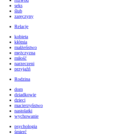
rozwód
seks
ślub
zaręczyny
Relacje
kobieta
kłótnia
małżeństwo
mężczyzna
miłość
narzeczeni
przyjaźń
Rodzina
dom
dziadkowie
dzieci
macierzyństwo
nastolatki
wychowanie
psychologia
śmierć