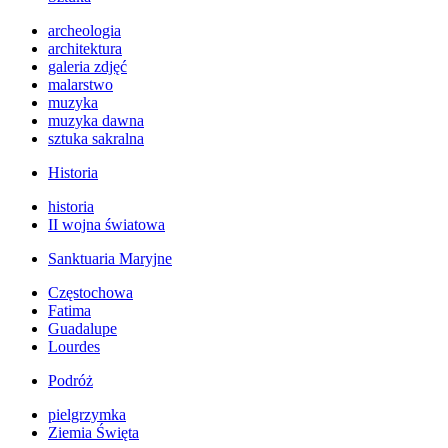
archeologia
architektura
galeria zdjęć
malarstwo
muzyka
muzyka dawna
sztuka sakralna
Historia
historia
II wojna światowa
Sanktuaria Maryjne
Częstochowa
Fatima
Guadalupe
Lourdes
Podróż
pielgrzymka
Ziemia Święta