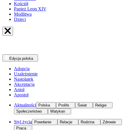
Kościół
Papież Leon XIV
Modlitwa
Dzieci
Edycja
polska
Adopcja
Uzależnienie
Nastolatek
Akceptacja
Anioł
Apostoł
Aktualności
Polska
Prolife
Świat
Religie
Społeczeństwo
Watykan
Styl życia
Powołanie
Relacje
Rodzina
Zdrowie
Praca