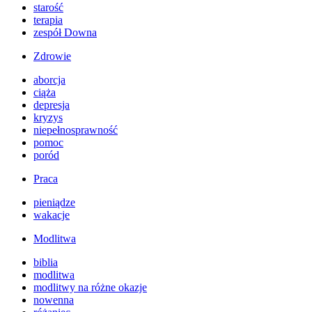
starość
terapia
zespół Downa
Zdrowie
aborcja
ciąża
depresja
kryzys
niepełnosprawność
pomoc
poród
Praca
pieniądze
wakacje
Modlitwa
biblia
modlitwa
modlitwy na różne okazje
nowenna