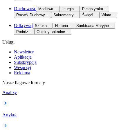
Duchowość
Modlitwa
Liturgia
Pielgrzymka
Rozwój Duchowy
Sakramenty
Święci
Wiara
Odkrywaj
Sztuka
Historia
Sanktuaria Maryjne
Podróż
Obiekty sakralne
Usługi
Newsletter
Aplikacja
Subskrypcja
Wesprzyj
Reklama
Nasze flagowe formaty
Analizy
Artykuł