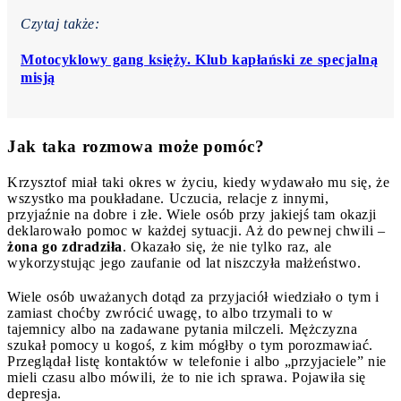
Czytaj także:
Motocyklowy gang księży. Klub kapłański ze specjalną
misją
Jak taka rozmowa może pomóc?
Krzysztof miał taki okres w życiu, kiedy wydawało mu się, że
wszystko ma poukładane. Uczucia, relacje z innymi,
przyjaźnie na dobre i złe. Wiele osób przy jakiejś tam okazji
deklarowało pomoc w każdej sytuacji. Aż do pewnej chwili –
żona go zdradziła
. Okazało się, że nie tylko raz, ale
wykorzystując jego zaufanie od lat niszczyła małżeństwo.
Wiele osób uważanych dotąd za przyjaciół wiedziało o tym i
zamiast choćby zwrócić uwagę, to albo trzymali to w
tajemnicy albo na zadawane pytania milczeli. Mężczyzna
szukał pomocy u kogoś, z kim mógłby o tym porozmawiać.
Przeglądał listę kontaktów w telefonie i albo „przyjaciele” nie
mieli czasu albo mówili, że to nie ich sprawa. Pojawiła się
depresja.