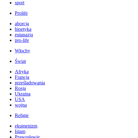
sport
Prolife
aborcja
bioetyka
eutanazja
pro-life
Włochy
Świat
Afryka
Francja
prześladowania
Rosja
Ukraina
USA
wojna
Religie
ekumenizm
Islam
Prawosławie