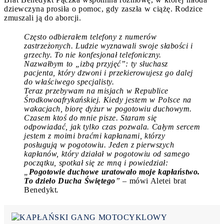
dziewczyna prosiła o pomoc, gdy zaszła w ciążę. Rodzice
zmuszali ją do aborcji.
Często odbierałem telefony z numerów
zastrzeżonych. Ludzie wyznawali swoje słabości i
grzechy. To nie konfesjonał telefoniczny.
Nazwałbym to „izbą przyjęć”: ty słuchasz
pacjenta, który dzwoni i przekierowujesz go dalej
do właściwego specjalisty.
Teraz przebywam na misjach w Republice
Środkowoafrykańskiej. Kiedy jestem w Polsce na
wakacjach, biorę dyżur w pogotowiu duchowym.
Czasem ktoś do mnie pisze. Staram się
odpowiadać, jak tylko czas pozwala. Całym sercem
jestem z moimi braćmi kapłanami, którzy
posługują w pogotowiu. Jeden z pierwszych
kapłanów, który działał w pogotowiu od samego
początku, spotkał się ze mną i powiedział:
„
Pogotowie duchowe uratowało moje kapłaństwo.
To dzieło Ducha Świętego
”
– mówi Aletei brat
Benedykt
.