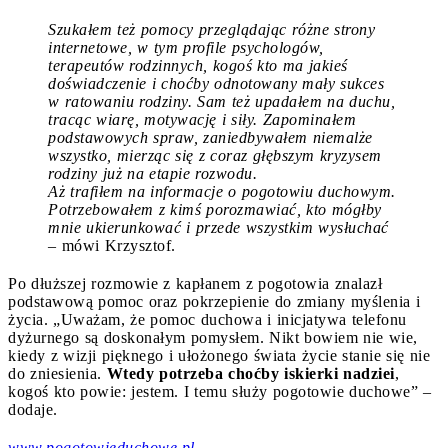
Szukałem też pomocy przeglądając różne strony
internetowe, w tym profile psychologów,
terapeutów rodzinnych, kogoś kto ma jakieś
doświadczenie i choćby odnotowany mały sukces
w ratowaniu rodziny. Sam też upadałem na duchu,
tracąc wiarę, motywację i siły. Zapominałem
podstawowych spraw, zaniedbywałem niemalże
wszystko, mierząc się z coraz głębszym kryzysem
rodziny już na etapie rozwodu.
Aż trafiłem na informacje o pogotowiu duchowym.
Potrzebowałem z kimś porozmawiać, kto mógłby
mnie ukierunkować i przede wszystkim wysłuchać
– mówi Krzysztof.
Po dłuższej rozmowie z kapłanem z pogotowia znalazł
podstawową pomoc oraz pokrzepienie do zmiany myślenia i
życia. „Uważam, że pomoc duchowa i inicjatywa telefonu
dyżurnego są doskonałym pomysłem. Nikt bowiem nie wie,
kiedy z wizji pięknego i ułożonego świata życie stanie się nie
do zniesienia.
Wtedy potrzeba choćby iskierki nadziei
,
kogoś kto powie: jestem. I temu służy pogotowie duchowe” –
dodaje.
www.pogotowieduchowe.pl