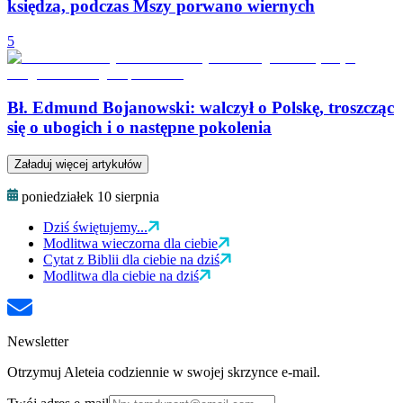
księdza, podczas Mszy porwano wiernych
5
Bł. Edmund Bojanowski: walczył o Polskę, troszcząc
się o ubogich i o następne pokolenia
Załaduj więcej artykułów
poniedziałek 10 sierpnia
Dziś świętujemy...
Modlitwa wieczorna dla ciebie
Cytat z Biblii dla ciebie na dziś
Modlitwa dla ciebie na dziś
Newsletter
Otrzymuj Aleteia codziennie w swojej skrzynce e-mail.