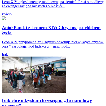
Leon XIV ogłosił intencję modlitewną na sierpień. Prosi o modlitwę
za ewangelizację w miastach i o Kościół...
kościół
Anioł Pański z Leonem XIV: Chrystus jest chlebem
życia
Leon XIV przypomina, że Chrystus dokonuje niezwykłych czynów,
oraz " zaspokaja głód ludzkości – nasz głód...
Irak
Irak chce odzyskać chrześcijan. „To narodowy
priorytet”