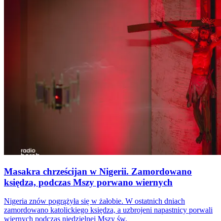
Masakra chrześcijan w Nigerii. Zamordowano
księdza, podczas Mszy porwano wiernych
Nigeria znów pogrążyła się w żałobie. W ostatnich dniach
zamordowano katolickiego księdza, a uzbrojeni napastnicy porwali
wiernych podczas niedzielnej Mszy św.