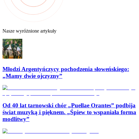
Nasze wyróżnione artykuły
Młodzi Argentyńczycy pochodzenia słoweńskiego:
„Mamy dwie ojczyzny”
Od 40 lat tarnowski chór „Puellae Orantes” podbija
świat muzyką i pięknem. „Śpiew to wspaniała forma
modlitwy”