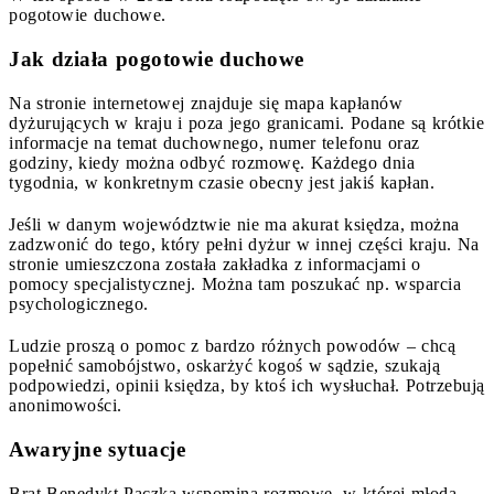
pogotowie duchowe.
Jak działa pogotowie duchowe
Na stronie internetowej znajduje się mapa kapłanów
dyżurujących w kraju i poza jego granicami. Podane są krótkie
informacje na temat duchownego, numer telefonu oraz
godziny, kiedy można odbyć rozmowę. Każdego dnia
tygodnia, w konkretnym czasie obecny jest jakiś kapłan.
Jeśli w danym województwie nie ma akurat księdza, można
zadzwonić do tego, który pełni dyżur w innej części kraju. Na
stronie umieszczona została zakładka z informacjami o
pomocy specjalistycznej. Można tam poszukać np. wsparcia
psychologicznego.
Ludzie proszą o pomoc z bardzo różnych powodów – chcą
popełnić samobójstwo, oskarżyć kogoś w sądzie, szukają
podpowiedzi, opinii księdza, by ktoś ich wysłuchał. Potrzebują
anonimowości.
Awaryjne sytuacje
Brat Benedykt Pączka wspomina rozmowę, w której młoda