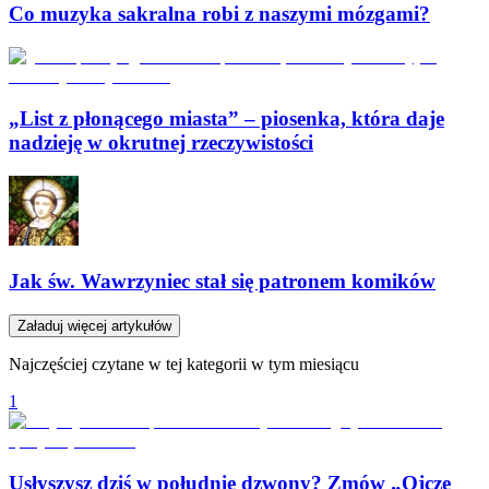
Co muzyka sakralna robi z naszymi mózgami?
„List z płonącego miasta” – piosenka, która daje
nadzieję w okrutnej rzeczywistości
Jak św. Wawrzyniec stał się patronem komików
Załaduj więcej artykułów
Najczęściej czytane w tej kategorii w tym miesiącu
1
Usłyszysz dziś w południe dzwony? Zmów „Ojcze