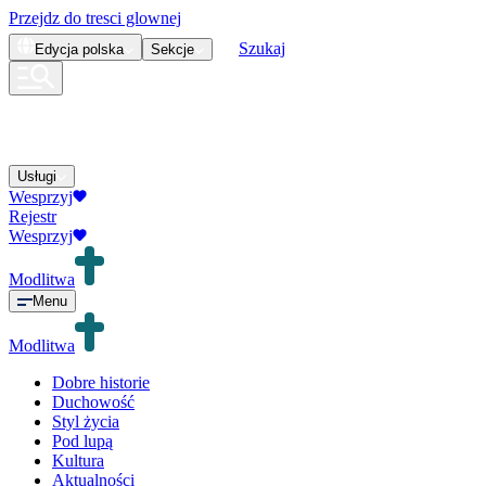
Przejdz do tresci glownej
Szukaj
Edycja
polska
Sekcje
Usługi
Wesprzyj
Rejestr
Wesprzyj
Modlitwa
Menu
Modlitwa
Dobre historie
Duchowość
Styl życia
Pod lupą
Kultura
Aktualności