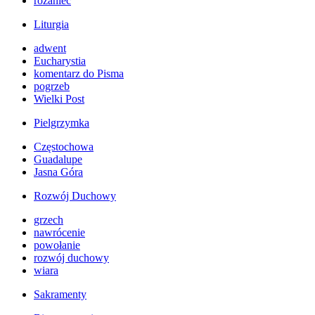
różaniec
Liturgia
adwent
Eucharystia
komentarz do Pisma
pogrzeb
Wielki Post
Pielgrzymka
Częstochowa
Guadalupe
Jasna Góra
Rozwój Duchowy
grzech
nawrócenie
powołanie
rozwój duchowy
wiara
Sakramenty