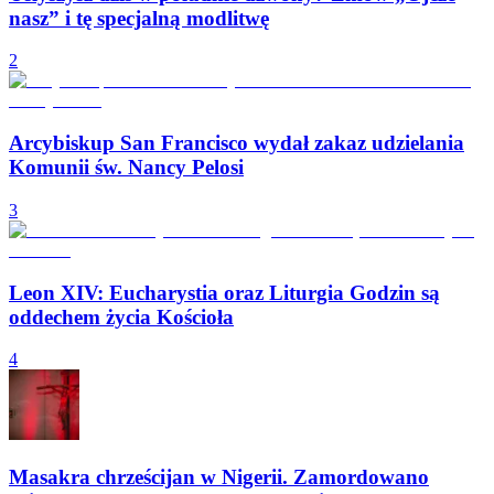
nasz” i tę specjalną modlitwę
2
Arcybiskup San Francisco wydał zakaz udzielania
Komunii św. Nancy Pelosi
3
Leon XIV: Eucharystia oraz Liturgia Godzin są
oddechem życia Kościoła
4
Masakra chrześcijan w Nigerii. Zamordowano