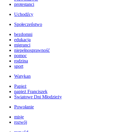
protestanci
Uchodźcy
Społeczeństwo
bezdomni
edukacja
migranci
niepełnosprawność
pomoc
rodzina
sport
Watykan
Papież
papież Franciszek
Światowe Dni Młodzieży
Powołanie
misje
rozwój