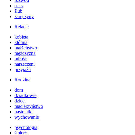
rozwód
seks
ślub
zaręczyny
Relacje
kobieta
kłótnia
małżeństwo
mężczyzna
miłość
narzeczeni
przyjaźń
Rodzina
dom
dziadkowie
dzieci
macierzyństwo
nastolatki
wychowanie
psychologia
śmierć