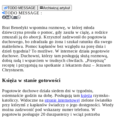
TODO MESSAGE
Archiwizuj artykuł
TODO MESSAGE
:
Brat Benedykt wspomina rozmowę, w której młoda
dziewczyna prosiła o pomoc, gdy zaszła w ciążę, a rodzice
zmuszali ją do aborcji. Krzysztof zadzwonił do pogotowia
duchowego, bo zdradzała go żona i szukał ratunku dla swego
małżeństwa.
Pomoc kapłanów bez względu na porę dnia i
dzień tygodnia? To możliwe. W internecie działa pogotowie
duchowe. Duchowni, którzy tam posługują służą rozmową,
dobrą radą i wsparciem w trudnych chwilach. „Przepiszą”
receptę i przygotują na spotkanie z lekarzem dusz – Jezusem
Chrystusem.
Księża w stanie gotowości
Pogotowie duchowe działa siedem dni w tygodniu,
osiemnaście godzin na dobę. Posługują tam
księża
rzymsko-
katoliccy. Widoczne na
stronie internetowej
zielone światełko
przy którymś z kapłanów świadczy o jego dostępności. Wtedy
można zadzwonić pod wskazany numer telefonu. W
pogotowiu posługuje 20 duszpasterzy i wciąż potrzeba