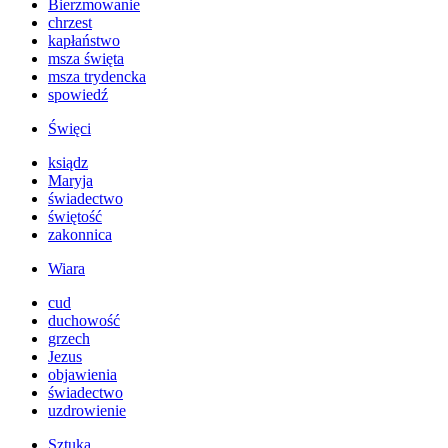
Bierzmowanie
chrzest
kapłaństwo
msza święta
msza trydencka
spowiedź
Święci
ksiądz
Maryja
świadectwo
świętość
zakonnica
Wiara
cud
duchowość
grzech
Jezus
objawienia
świadectwo
uzdrowienie
Sztuka