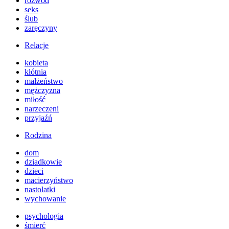
rozwód
seks
ślub
zaręczyny
Relacje
kobieta
kłótnia
małżeństwo
mężczyzna
miłość
narzeczeni
przyjaźń
Rodzina
dom
dziadkowie
dzieci
macierzyństwo
nastolatki
wychowanie
psychologia
śmierć