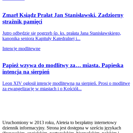
Zmarł Ksiądz Prałat Jan Stanisławski. Zadziorny
strażnik pamięci
Jutro odbędzie się pogrzeb śp. ks. prałata Jana Stanisławskiego,
kanonika seniora Kapituły Katedralnej i...
Intencje modlitewne
Papież wzywa do modlitwy za… miasta. Papieska
intencja na sierpień
Leon XIV ogłosił intencję modlitewną na sierpień. Prosi o modlitwę
za ewangelizację w miastach i o Kościół...
Uruchomiony w 2013 roku, Aleteia to bezpłatny internetowy
dziennik informacyjny. Strona jest dostępna w sześciu językach