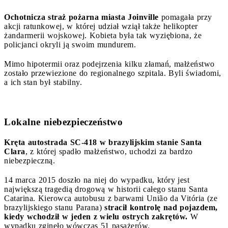
Ochotnicza straż pożarna miasta Joinville
pomagała przy
akcji ratunkowej, w której udział wziął także helikopter
żandarmerii wojskowej. Kobieta była tak wyziębiona, że
policjanci okryli ją swoim mundurem.
Mimo hipotermii oraz podejrzenia kilku złamań, małżeństwo
zostało przewiezione do regionalnego szpitala. Byli świadomi,
a ich stan był stabilny.
Lokalne niebezpieczeństwo
Kręta autostrada SC-418 w brazylijskim stanie Santa
Clara
, z której spadło małżeństwo, uchodzi za bardzo
niebezpieczną.
14 marca 2015 doszło na niej do wypadku, który jest
największą tragedią drogową w historii całego stanu Santa
Catarina. Kierowca autobusu z barwami União da Vitória (ze
brazylijskiego stanu Parana)
stracił kontrolę nad pojazdem,
kiedy wchodził w jeden z wielu ostrych zakrętów.
W
wypadku zginęło wówczas 51 pasażerów.