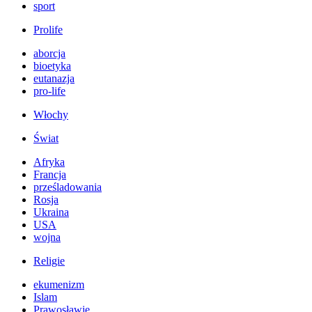
sport
Prolife
aborcja
bioetyka
eutanazja
pro-life
Włochy
Świat
Afryka
Francja
prześladowania
Rosja
Ukraina
USA
wojna
Religie
ekumenizm
Islam
Prawosławie