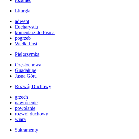
różaniec
Liturgia
adwent
Eucharystia
komentarz do Pisma
pogrzeb
Wielki Post
Pielgrzymka
Częstochowa
Guadalupe
Jasna Góra
Rozwój Duchowy
grzech
nawrócenie
powołanie
rozwój duchowy
wiara
Sakramenty