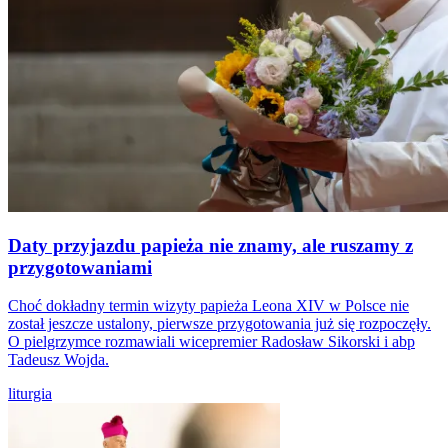
Daty przyjazdu papieża nie znamy, ale ruszamy z
przygotowaniami
Choć dokładny termin wizyty papieża Leona XIV w Polsce nie
został jeszcze ustalony, pierwsze przygotowania już się rozpoczęły.
O pielgrzymce rozmawiali wicepremier Radosław Sikorski i abp
Tadeusz Wojda.
liturgia