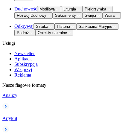
Duchowość
Modlitwa
Liturgia
Pielgrzymka
Rozwój Duchowy
Sakramenty
Święci
Wiara
Odkrywaj
Sztuka
Historia
Sanktuaria Maryjne
Podróż
Obiekty sakralne
Usługi
Newsletter
Aplikacja
Subskrypcja
Wesprzyj
Reklama
Nasze flagowe formaty
Analizy
Artykuł