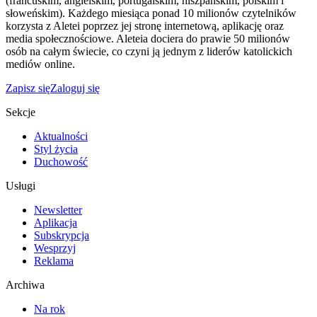
(francuskim, angielskim, portugalskim, hiszpańskim, polskim i
słoweńskim). Każdego miesiąca ponad 10 milionów czytelników
korzysta z Aletei poprzez jej stronę internetową, aplikację oraz
media społecznościowe. Aleteia dociera do prawie 50 milionów
osób na całym świecie, co czyni ją jednym z liderów katolickich
mediów online.
Zapisz się
Zaloguj się
Sekcje
Aktualności
Styl życia
Duchowość
Usługi
Newsletter
Aplikacja
Subskrypcja
Wesprzyj
Reklama
Archiwa
Na rok