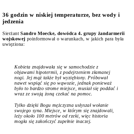
36 godzin w niskiej temperaturze, bez wody i
jedzenia
Sierżant
Sandro Moecke, dowódca 4. grupy żandarmerii
wojskowej
poinformował o warunkach, w jakich para była
uwięziona:
Kobieta znajdowała się w samochodzie z
objawami hipotermii, z podejrzeniem złamanej
nogi. Jej mąż także był wyziębiony. Próbował
nawet wspiąć się po wąwozie, jednak ponieważ
było to bardzo strome miejsce, musiał się poddać i
wraz ze swoją żoną czekać na pomoc.
Tylko dzięki Bogu mężczyzna usłyszał wołanie
swojego syna. Miejsce, w którym się znajdowali,
leży około 100 metrów od rzeki, więc historia
mogła się zakończyć zupełnie inaczej.