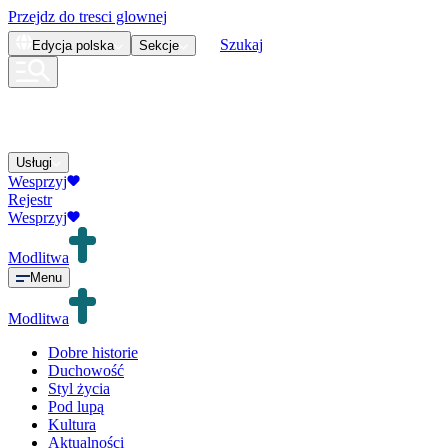
Przejdz do tresci glownej
Szukaj
Edycja
polska
Sekcje
Usługi
Wesprzyj
Rejestr
Wesprzyj
Modlitwa
Menu
Modlitwa
Dobre historie
Duchowość
Styl życia
Pod lupą
Kultura
Aktualności