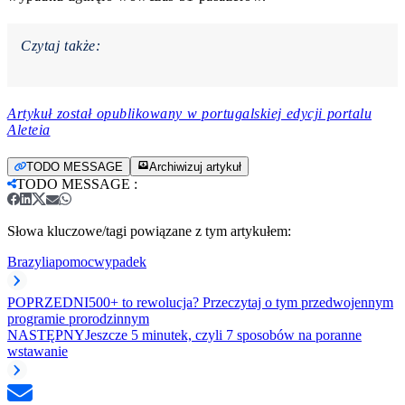
Czytaj także:
Artykuł został opublikowany w portugalskiej edycji portalu
Aleteia
TODO MESSAGE
Archiwizuj artykuł
TODO MESSAGE
:
Słowa kluczowe/tagi powiązane z tym artykułem:
Brazylia
pomoc
wypadek
POPRZEDNI
500+ to rewolucja? Przeczytaj o tym przedwojennym
programie prorodzinnym
NASTĘPNY
Jeszcze 5 minutek, czyli 7 sposobów na poranne
wstawanie