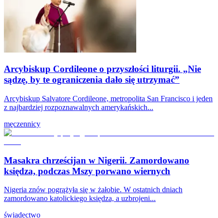
Arcybiskup Cordileone o przyszłości liturgii. „Nie
sądzę, by te ograniczenia dało się utrzymać”
Arcybiskup Salvatore Cordileone, metropolita San Francisco i jeden
z najbardziej rozpoznawalnych amerykańskich...
męczennicy
Masakra chrześcijan w Nigerii. Zamordowano
księdza, podczas Mszy porwano wiernych
Nigeria znów pogrążyła się w żałobie. W ostatnich dniach
zamordowano katolickiego księdza, a uzbrojeni...
świadectwo