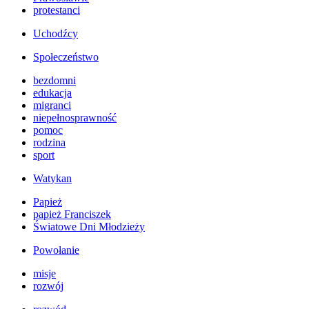
protestanci
Uchodźcy
Społeczeństwo
bezdomni
edukacja
migranci
niepełnosprawność
pomoc
rodzina
sport
Watykan
Papież
papież Franciszek
Światowe Dni Młodzieży
Powołanie
misje
rozwój