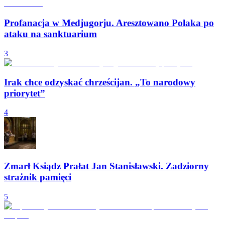
Profanacja w Medjugorju. Aresztowano Polaka po
ataku na sanktuarium
3
Irak chce odzyskać chrześcijan. „To narodowy
priorytet”
4
Zmarł Ksiądz Prałat Jan Stanisławski. Zadziorny
strażnik pamięci
5