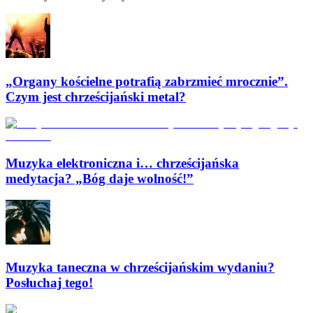
„Organy kościelne potrafią zabrzmieć mrocznie”.
Czym jest chrześcijański metal?
Muzyka elektroniczna i… chrześcijańska
medytacja? „Bóg daje wolność!”
Muzyka taneczna w chrześcijańskim wydaniu?
Posłuchaj tego!