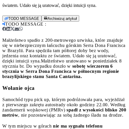
światem. Udało się ją uratować, dzięki intuicji syna.
TODO MESSAGE
Archiwizuj artykuł
TODO MESSAGE
:
Małżeństwo spadło z 200-metrowego urwiska, które znajduje
się w niebezpiecznym łańcuchu górskim Serra Dona Francisca
w Brazylii. Para spędziła tam półtorej doby bez wody,
jedzenia oraz kontaktu ze światem. Udało się ją uratować,
dzięki intuicji syna.
Małżeństwo uratowano w poniedziałek 8
stycznia br. Do wypadku doszło w
sobotę wieczorem 6
stycznia w Serra Dona Francisca w północnym regionie
brazylijskiego stanu Santa Cantarina.
Wołanie ojca
Samochód typu pick up, którym podróżowała para, wyjeżdżał
z pierwszego zakrętu autostrady około godziny 22.00. Według
żandarmerii wojskowej (PMRv)
spadł z wysokości blisko 200
metrów
, nie pozostawiając za sobą żadnego śladu na drodze.
W tym miejscu w górach
nie ma sygnału telefonu