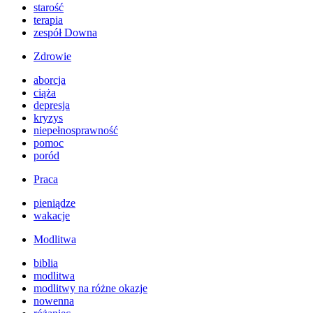
starość
terapia
zespół Downa
Zdrowie
aborcja
ciąża
depresja
kryzys
niepełnosprawność
pomoc
poród
Praca
pieniądze
wakacje
Modlitwa
biblia
modlitwa
modlitwy na różne okazje
nowenna