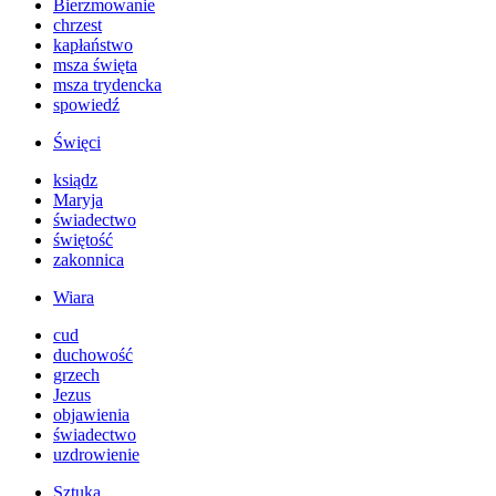
Bierzmowanie
chrzest
kapłaństwo
msza święta
msza trydencka
spowiedź
Święci
ksiądz
Maryja
świadectwo
świętość
zakonnica
Wiara
cud
duchowość
grzech
Jezus
objawienia
świadectwo
uzdrowienie
Sztuka