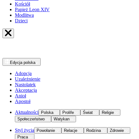
Kościół
Papież Leon XIV
Modlitwa
Dzieci
Edycja
polska
Adopcja
Uzależnienie
Nastolatek
Akceptacja
Anioł
Apostoł
Aktualności
Polska
Prolife
Świat
Religie
Społeczeństwo
Watykan
Styl życia
Powołanie
Relacje
Rodzina
Zdrowie
Praca