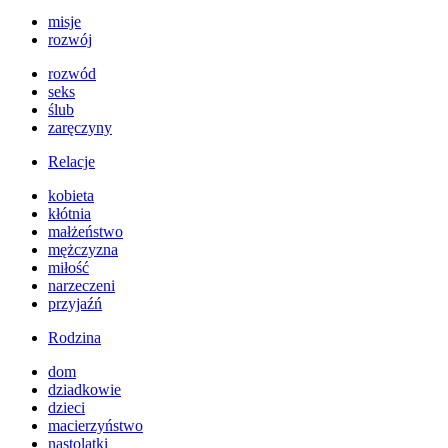
misje
rozwój
rozwód
seks
ślub
zaręczyny
Relacje
kobieta
kłótnia
małżeństwo
mężczyzna
miłość
narzeczeni
przyjaźń
Rodzina
dom
dziadkowie
dzieci
macierzyństwo
nastolatki