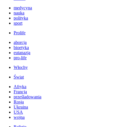
medycyna
nauka
polityka
sport
Prolife
aborcja
bioetyka
eutanazja
pro-life
Włochy
Świat
Afryka
Francja
prześladowania
Rosja
Ukraina
USA
wojna
Religie