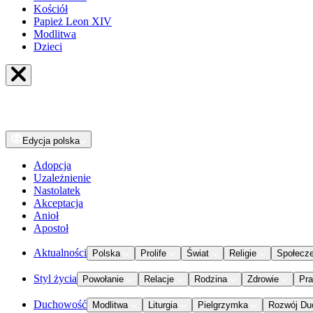
Kościół
Papież Leon XIV
Modlitwa
Dzieci
Edycja
polska
Adopcja
Uzależnienie
Nastolatek
Akceptacja
Anioł
Apostoł
Aktualności
Polska
Prolife
Świat
Religie
Społecz
Styl życia
Powołanie
Relacje
Rodzina
Zdrowie
Pr
Duchowość
Modlitwa
Liturgia
Pielgrzymka
Rozwój Du