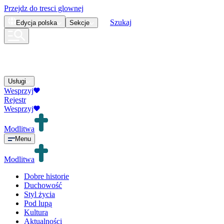
Przejdz do tresci glownej
Szukaj
Edycja
polska
Sekcje
Usługi
Wesprzyj
Rejestr
Wesprzyj
Modlitwa
Menu
Modlitwa
Dobre historie
Duchowość
Styl życia
Pod lupą
Kultura
Aktualności