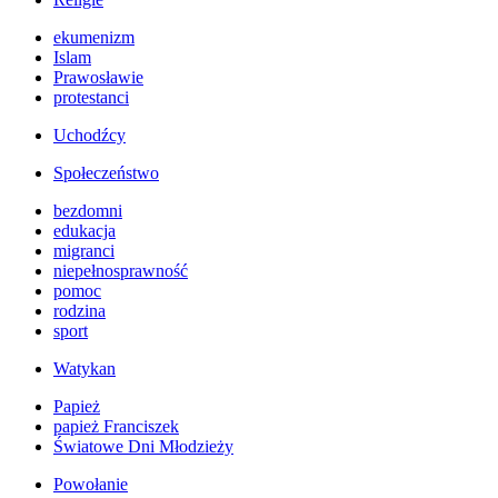
ekumenizm
Islam
Prawosławie
protestanci
Uchodźcy
Społeczeństwo
bezdomni
edukacja
migranci
niepełnosprawność
pomoc
rodzina
sport
Watykan
Papież
papież Franciszek
Światowe Dni Młodzieży
Powołanie