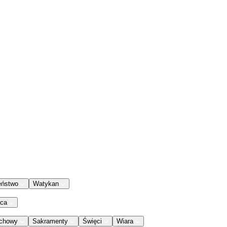
eństwo
Watykan
aca
chowy
Sakramenty
Święci
Wiara