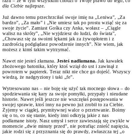
razu – że w tym wszystkim chodzi o Twoje prawo do tego, co
dla Ciebie
najlepsze.
Już dawno temu przechrzciłaś swoje imię na „Leniwa”, „Za
bardzo”, „Za mało” i „Nie umiesz tak po prostu wziąć się za
swoje życie”. Zamiast Gośka czy Anka, wołasz – „Ciągle
walisz na skróty”, „Nie wyjdziesz do ludzi, do świata”,
„Chowasz się za swoimi lękami jak za żywopłotem i z
zazdrością podglądasz powodzenie innych”. Nie wiem, jak
możesz z kimś takim wytrzymać.
Nawet nie jesteś złamana.
Jesteś nadłamana.
Jak kawałek
zbożowego batonika, który ktoś wziął do ust i zawinął z
powrotem w papierek. Teraz nikt nie chce go dojeść. Wszyscy
wiedzą, że nadgryziony i taki „fe”.
Wytresowano nas – nie boję się użyć tak mocnego słowa – do
spodziewania się kary za swoje pomyłki, przypały i nieudane
historie. Nawet jeśli jeszcze nie wszczęłaś postępowania w
swojej sprawie, ktoś inny na pewno już zrobił to za Ciebie.
Żyjemy w ciągłej, prymitywnej walce o przetrwanie. Boimy
się o to, co się stanie, kiedy inni odkryją jakie z nas
podłamane istoty. Nasz umysł i serce zawieszają się zwykle w
momencie „dwie minuty przed”, nie potrafiąc znieść napięcia,
jakie rodzi się z przyznania się do prawdy, zwłaszcza tej „o