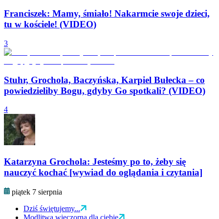
Franciszek: Mamy, śmiało! Nakarmcie swoje dzieci,
tu w kościele! (VIDEO)
3
Stuhr, Grochola, Baczyńska, Karpiel Bułecka – co
powiedzieliby Bogu, gdyby Go spotkali? (VIDEO)
4
Katarzyna Grochola: Jesteśmy po to, żeby się
nauczyć kochać [wywiad do oglądania i czytania]
piątek 7 sierpnia
Dziś świętujemy...
Modlitwa wieczorna dla ciebie