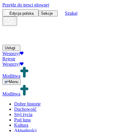
Przejdz do tresci glownej
Szukaj
Edycja
polska
Sekcje
Usługi
Wesprzyj
Rejestr
Wesprzyj
Modlitwa
Menu
Modlitwa
Dobre historie
Duchowość
Styl życia
Pod lupą
Kultura
Aktualności