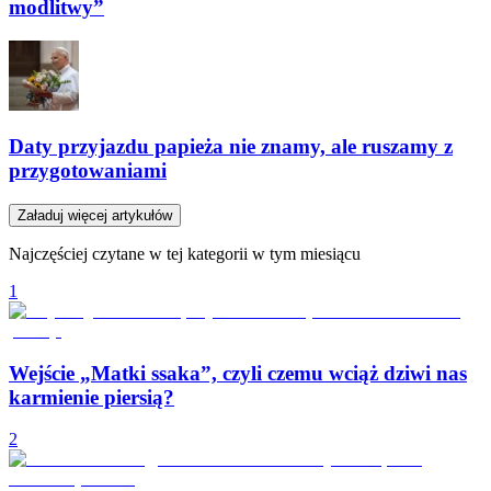
modlitwy”
Daty przyjazdu papieża nie znamy, ale ruszamy z
przygotowaniami
Załaduj więcej artykułów
Najczęściej czytane w tej kategorii w tym miesiącu
1
Wejście „Matki ssaka”, czyli czemu wciąż dziwi nas
karmienie piersią?
2