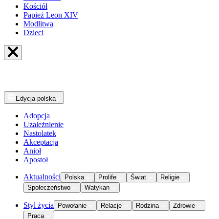
Kościół
Papież Leon XIV
Modlitwa
Dzieci
Edycja
polska
Adopcja
Uzależnienie
Nastolatek
Akceptacja
Anioł
Apostoł
Aktualności
Polska
Prolife
Świat
Religie
Społeczeństwo
Watykan
Styl życia
Powołanie
Relacje
Rodzina
Zdrowie
Praca