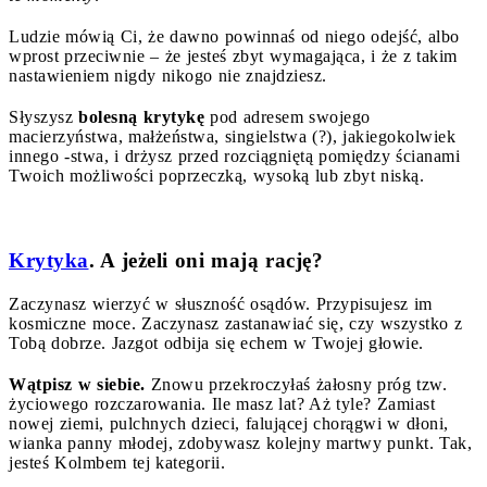
Ludzie mówią Ci, że dawno powinnaś od niego odejść, albo
wprost przeciwnie – że jesteś zbyt wymagająca, i że z takim
nastawieniem nigdy nikogo nie znajdziesz.
Słyszysz
bolesną krytykę
pod adresem swojego
macierzyństwa, małżeństwa, singielstwa (?), jakiegokolwiek
innego -stwa, i drżysz przed rozciągniętą pomiędzy ścianami
Twoich możliwości poprzeczką, wysoką lub zbyt niską.
Krytyka
. A jeżeli oni mają rację?
Zaczynasz wierzyć w słuszność osądów. Przypisujesz im
kosmiczne moce. Zaczynasz zastanawiać się, czy wszystko z
Tobą dobrze. Jazgot odbija się echem w Twojej głowie.
Wątpisz w siebie.
Znowu przekroczyłaś żałosny próg tzw.
życiowego rozczarowania. Ile masz lat? Aż tyle? Zamiast
nowej ziemi, pulchnych dzieci, falującej chorągwi w dłoni,
wianka panny młodej, zdobywasz kolejny martwy punkt. Tak,
jesteś Kolmbem tej kategorii.