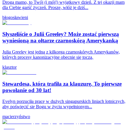
Droga mamo, to Twój (i mój!) wyjątkowy dzień. Z tej okazji mam
dla Ciebie garść życzeń. Proszę, włóż je dziś...
błogosławieni
Słyszeliście o Julii Greeley? Może zostać pierwszą
wyniesioną na ołtarze czarnoskórą Amerykanką
Julia Greeley jest jedną z kilkorga czarnoskórych Amerykanów,
których procesy kanonizacyjne obecnie się toczą.
klasztor
Stewardesa, która trafiła za klauzurę. To pierwsze
powołanie od 30 lat!
Evelyn porzuciła pracę w dużych singapurskich liniach lotniczych,
aby poświęcić się Bogu w życiu wypełnionym...
macierzyństwo