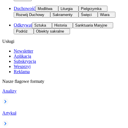
Duchowość
Modlitwa
Liturgia
Pielgrzymka
Rozwój Duchowy
Sakramenty
Święci
Wiara
Odkrywaj
Sztuka
Historia
Sanktuaria Maryjne
Podróż
Obiekty sakralne
Usługi
Newsletter
Aplikacja
Subskrypcja
Wesprzyj
Reklama
Nasze flagowe formaty
Analizy
Artykuł