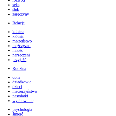
rozwód
seks
ślub
zaręczyny
Relacje
kobieta
kłótnia
małżeństwo
mężczyzna
miłość
narzeczeni
przyjaźń
Rodzina
dom
dziadkowie
dzieci
macierzyństwo
nastolatki
wychowanie
psychologia
śmierć