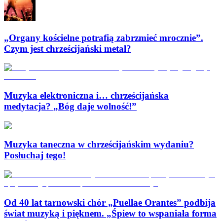
„Organy kościelne potrafią zabrzmieć mrocznie”.
Czym jest chrześcijański metal?
Muzyka elektroniczna i… chrześcijańska
medytacja? „Bóg daje wolność!”
Muzyka taneczna w chrześcijańskim wydaniu?
Posłuchaj tego!
Od 40 lat tarnowski chór „Puellae Orantes” podbija
świat muzyką i pięknem. „Śpiew to wspaniała forma