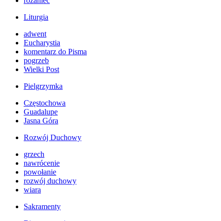
różaniec
Liturgia
adwent
Eucharystia
komentarz do Pisma
pogrzeb
Wielki Post
Pielgrzymka
Częstochowa
Guadalupe
Jasna Góra
Rozwój Duchowy
grzech
nawrócenie
powołanie
rozwój duchowy
wiara
Sakramenty