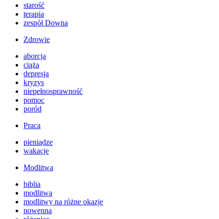
starość
terapia
zespół Downa
Zdrowie
aborcja
ciąża
depresja
kryzys
niepełnosprawność
pomoc
poród
Praca
pieniądze
wakacje
Modlitwa
biblia
modlitwa
modlitwy na różne okazje
nowenna