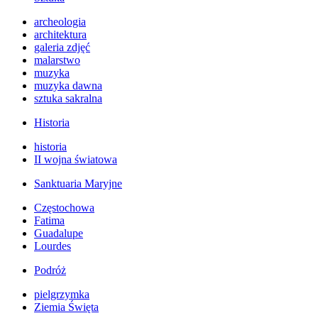
archeologia
architektura
galeria zdjęć
malarstwo
muzyka
muzyka dawna
sztuka sakralna
Historia
historia
II wojna światowa
Sanktuaria Maryjne
Częstochowa
Fatima
Guadalupe
Lourdes
Podróż
pielgrzymka
Ziemia Święta