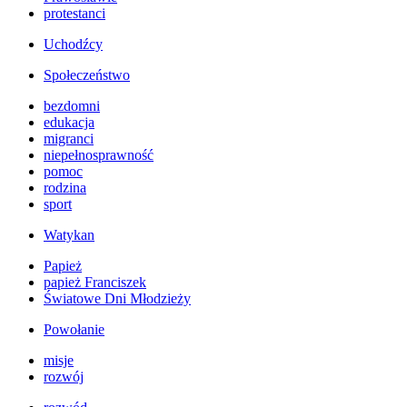
protestanci
Uchodźcy
Społeczeństwo
bezdomni
edukacja
migranci
niepełnosprawność
pomoc
rodzina
sport
Watykan
Papież
papież Franciszek
Światowe Dni Młodzieży
Powołanie
misje
rozwój