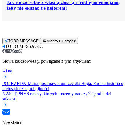
Jak radzić sobie z własną złością i trudnymi emocjami,
żeby nie okazać się hejterem?
TODO MESSAGE
Archiwizuj artykuł
TODO MESSAGE
:
Słowa kluczowe/tagi powiązane z tym artykułem:
wiara
POPRZEDNI
Maria postanawia umrzeć dla Boga. Krótka historia o
niebezpiecznej religijności
NASTĘPNY
6 rzeczy, których możemy nauczyć się od ludzi
sukcesu
Newsletter