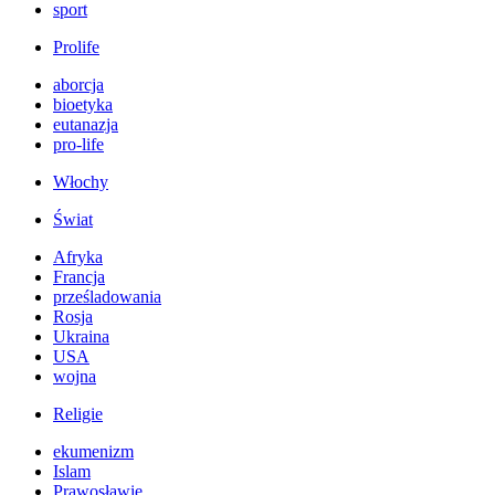
sport
Prolife
aborcja
bioetyka
eutanazja
pro-life
Włochy
Świat
Afryka
Francja
prześladowania
Rosja
Ukraina
USA
wojna
Religie
ekumenizm
Islam
Prawosławie