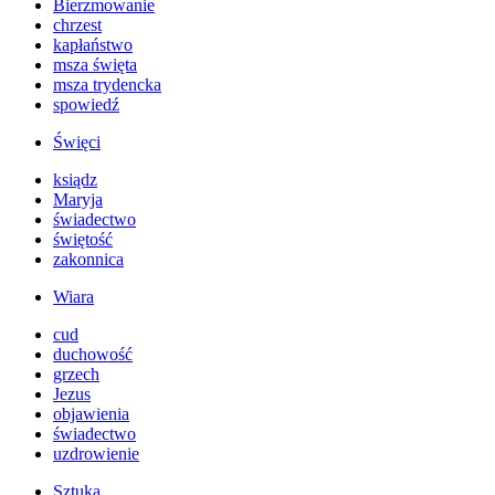
Bierzmowanie
chrzest
kapłaństwo
msza święta
msza trydencka
spowiedź
Święci
ksiądz
Maryja
świadectwo
świętość
zakonnica
Wiara
cud
duchowość
grzech
Jezus
objawienia
świadectwo
uzdrowienie
Sztuka