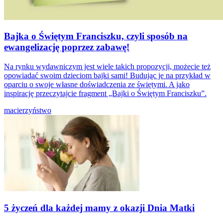
Bajka o Świętym Franciszku, czyli sposób na
ewangelizację poprzez zabawę!
Na rynku wydawniczym jest wiele takich propozycji, możecie też
opowiadać swoim dzieciom bajki sami! Budując je na przykład w
oparciu o swoje własne doświadczenia ze świętymi. A jako
inspirację przeczytajcie fragment „Bajki o Świętym Franciszku”.
macierzyństwo
5 życzeń dla każdej mamy z okazji Dnia Matki