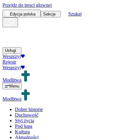
Przejdz do tresci glownej
Szukaj
Edycja
polska
Sekcje
Usługi
Wesprzyj
Rejestr
Wesprzyj
Modlitwa
Menu
Modlitwa
Dobre historie
Duchowość
Styl życia
Pod lupą
Kultura
Aktualności