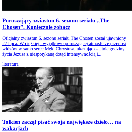
Poruszający zwiastun 6. sezonu serialu „The
Chosen”. Koniecznie zobacz
Oficjalny zwiastun 6. sezonu serialu The Chosen został ujawniony
27 lipca. W ciężkiej i wyjątkowo poruszającej atmosferze przenosi
widzów w samo serce Męki Chrystusa, ukazując ostatnie godziny
życia Jezusa z niespotykaną dotąd intensywnością i...
literatura
Tolkien zaczął pisać swoja największe dzieło… na
wakacjach