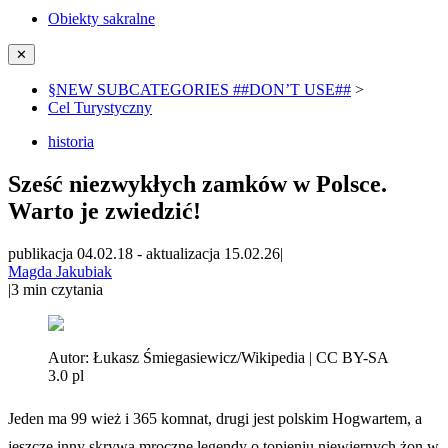
Obiekty sakralne
✕
§NEW SUBCATEGORIES ##DON’T USE##
>
Cel Turystyczny
historia
Sześć niezwykłych zamków w Polsce.
Warto je zwiedzić!
publikacja 04.02.18
-
aktualizacja 15.02.26
|
Magda Jakubiak
|
3
min czytania
Autor:
Łukasz Śmiegasiewicz/Wikipedia | CC BY-SA
3.0 pl
Jeden ma 99 wież i 365 komnat, drugi jest polskim Hogwartem, a
jeszcze inny skrywa mroczne legendy o topieniu niewiernych żon w