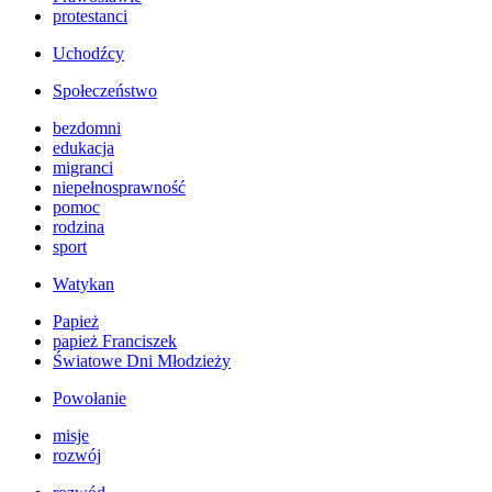
protestanci
Uchodźcy
Społeczeństwo
bezdomni
edukacja
migranci
niepełnosprawność
pomoc
rodzina
sport
Watykan
Papież
papież Franciszek
Światowe Dni Młodzieży
Powołanie
misje
rozwój