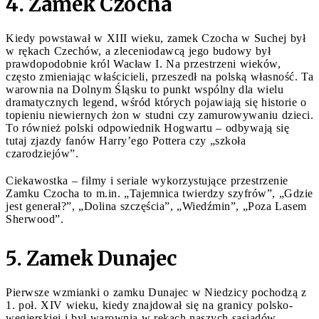
4. Zamek Czocha
Kiedy powstawał w XIII wieku, zamek Czocha w Suchej był
w rękach Czechów, a zleceniodawcą jego budowy był
prawdopodobnie król Wacław I. Na przestrzeni wieków,
często zmieniając właścicieli, przeszedł na polską własność. Ta
warownia na Dolnym Śląsku to punkt wspólny dla wielu
dramatycznych legend, wśród których pojawiają się historie o
topieniu niewiernych żon w studni czy zamurowywaniu dzieci.
To również polski odpowiednik Hogwartu – odbywają się
tutaj zjazdy fanów Harry’ego Pottera czy „szkoła
czarodziejów”.
Ciekawostka – filmy i seriale wykorzystujące przestrzenie
Zamku Czocha to m.in. „Tajemnica twierdzy szyfrów”, „Gdzie
jest generał?”, „Dolina szczęścia”, „Wiedźmin”, „Poza Lasem
Sherwood”.
5. Zamek Dunajec
Pierwsze wzmianki o zamku Dunajec w Niedzicy pochodzą z
1. poł. XIV wieku, kiedy znajdował się na granicy polsko-
węgierskiej i był warownią w rękach naszych sąsiadów.