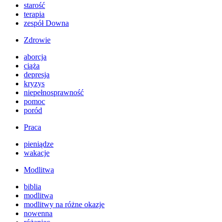
starość
terapia
zespół Downa
Zdrowie
aborcja
ciąża
depresja
kryzys
niepełnosprawność
pomoc
poród
Praca
pieniądze
wakacje
Modlitwa
biblia
modlitwa
modlitwy na różne okazje
nowenna