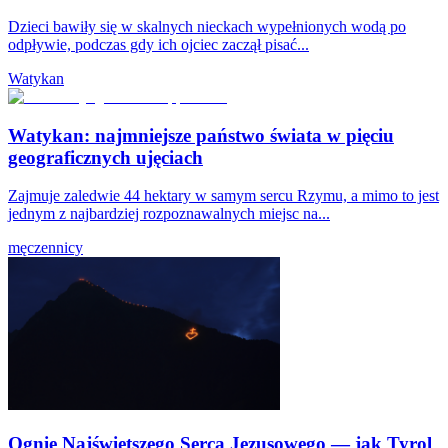
Dzieci bawiły się w skalnych nieckach wypełnionych wodą po
odpływie, podczas gdy ich ojciec zaczął pisać...
Watykan
Watykan: najmniejsze państwo świata w pięciu
geograficznych ujęciach
Zajmuje zaledwie 44 hektary w samym sercu Rzymu, a mimo to jest
jednym z najbardziej rozpoznawalnych miejsc na...
męczennicy
Ognie Najświętszego Serca Jezusowego — jak Tyrol