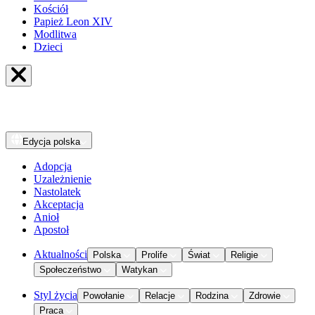
Kościół
Papież Leon XIV
Modlitwa
Dzieci
Edycja
polska
Adopcja
Uzależnienie
Nastolatek
Akceptacja
Anioł
Apostoł
Aktualności
Polska
Prolife
Świat
Religie
Społeczeństwo
Watykan
Styl życia
Powołanie
Relacje
Rodzina
Zdrowie
Praca