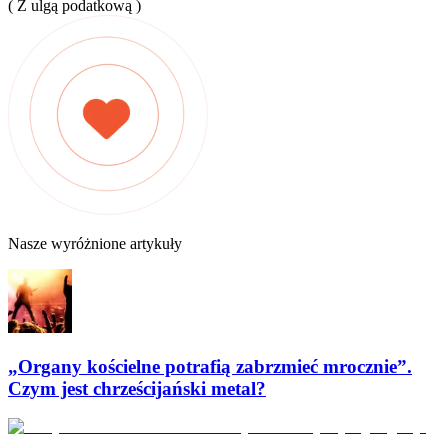
( Z ulgą podatkową )
Nasze wyróżnione artykuły
„Organy kościelne potrafią zabrzmieć mrocznie”.
Czym jest chrześcijański metal?