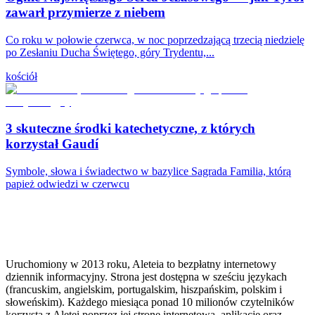
zawarł przymierze z niebem
Co roku w połowie czerwca, w noc poprzedzającą trzecią niedzielę
po Zesłaniu Ducha Świętego, góry Trydentu,...
kościół
3 skuteczne środki katechetyczne, z których
korzystał Gaudí
Symbole, słowa i świadectwo w bazylice Sagrada Familia, którą
papież odwiedzi w czerwcu
Uruchomiony w 2013 roku, Aleteia to bezpłatny internetowy
dziennik informacyjny. Strona jest dostępna w sześciu językach
(francuskim, angielskim, portugalskim, hiszpańskim, polskim i
słoweńskim). Każdego miesiąca ponad 10 milionów czytelników
korzysta z Aletei poprzez jej stronę internetową, aplikację oraz