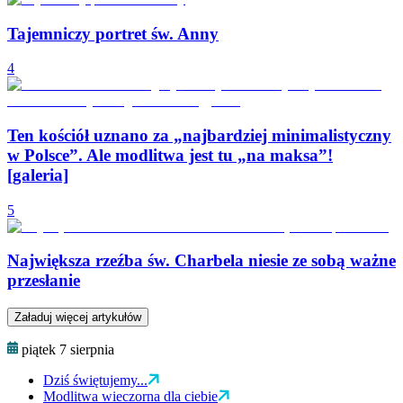
Tajemniczy portret św. Anny
4
Ten kościół uznano za „najbardziej minimalistyczny
w Polsce”. Ale modlitwa jest tu „na maksa”!
[galeria]
5
Największa rzeźba św. Charbela niesie ze sobą ważne
przesłanie
Załaduj więcej artykułów
piątek 7 sierpnia
Dziś świętujemy...
Modlitwa wieczorna dla ciebie