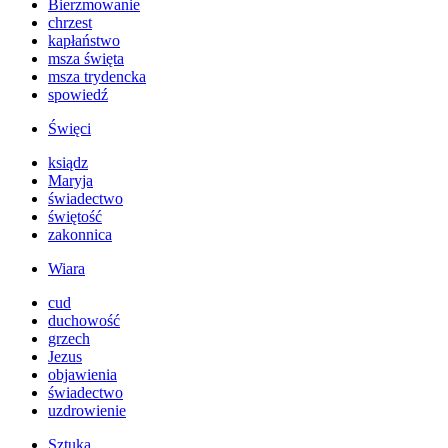
Bierzmowanie
chrzest
kapłaństwo
msza święta
msza trydencka
spowiedź
Święci
ksiądz
Maryja
świadectwo
świętość
zakonnica
Wiara
cud
duchowość
grzech
Jezus
objawienia
świadectwo
uzdrowienie
Sztuka