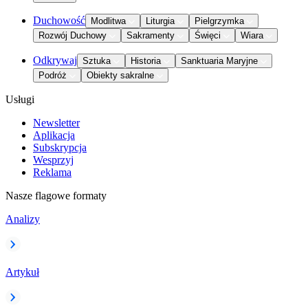
Duchowość
Modlitwa
Liturgia
Pielgrzymka
Rozwój Duchowy
Sakramenty
Święci
Wiara
Odkrywaj
Sztuka
Historia
Sanktuaria Maryjne
Podróż
Obiekty sakralne
Usługi
Newsletter
Aplikacja
Subskrypcja
Wesprzyj
Reklama
Nasze flagowe formaty
Analizy
Artykuł