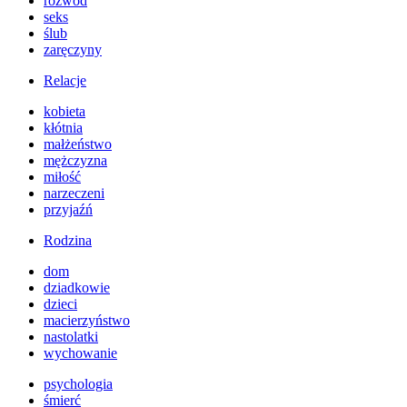
rozwód
seks
ślub
zaręczyny
Relacje
kobieta
kłótnia
małżeństwo
mężczyzna
miłość
narzeczeni
przyjaźń
Rodzina
dom
dziadkowie
dzieci
macierzyństwo
nastolatki
wychowanie
psychologia
śmierć