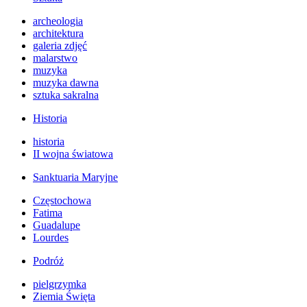
archeologia
architektura
galeria zdjęć
malarstwo
muzyka
muzyka dawna
sztuka sakralna
Historia
historia
II wojna światowa
Sanktuaria Maryjne
Częstochowa
Fatima
Guadalupe
Lourdes
Podróż
pielgrzymka
Ziemia Święta