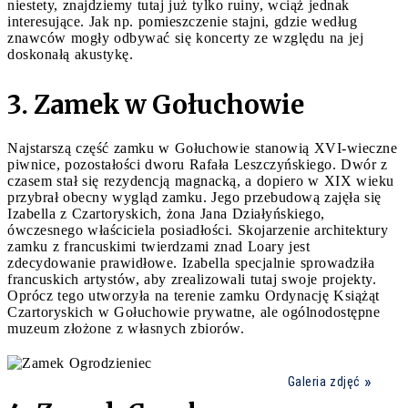
niestety, znajdziemy tutaj już tylko ruiny, wciąż jednak
interesujące. Jak np. pomieszczenie stajni, gdzie według
znawców mogły odbywać się koncerty ze względu na jej
doskonałą akustykę.
3. Zamek w Gołuchowie
Najstarszą część zamku w Gołuchowie stanowią XVI-wieczne
piwnice, pozostałości dworu Rafała Leszczyńskiego. Dwór z
czasem stał się rezydencją magnacką, a dopiero w XIX wieku
przybrał obecny wygląd zamku. Jego przebudową zajęła się
Izabella z Czartoryskich, żona Jana Działyńskiego,
ówczesnego właściciela posiadłości. Skojarzenie architektury
zamku z francuskimi twierdzami znad Loary jest
zdecydowanie prawidłowe. Izabella specjalnie sprowadziła
francuskich artystów, aby zrealizowali tutaj swoje projekty.
Oprócz tego utworzyła na terenie zamku Ordynację Książąt
Czartoryskich w Gołuchowie prywatne, ale ogólnodostępne
muzeum złożone z własnych zbiorów.
Galeria zdjęć