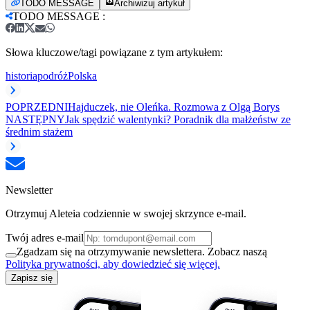
TODO MESSAGE
Archiwizuj artykuł
TODO MESSAGE
:
Słowa kluczowe/tagi powiązane z tym artykułem:
historia
podróż
Polska
POPRZEDNI
Hajduczek, nie Oleńka. Rozmowa z Olgą Borys
NASTĘPNY
Jak spędzić walentynki? Poradnik dla małżeństw ze
średnim stażem
Newsletter
Otrzymuj Aleteia codziennie w swojej skrzynce e-mail.
Twój adres e-mail
Zgadzam się na otrzymywanie newslettera. Zobacz naszą
Polityka prywatności, aby dowiedzieć się więcej.
Zapisz się