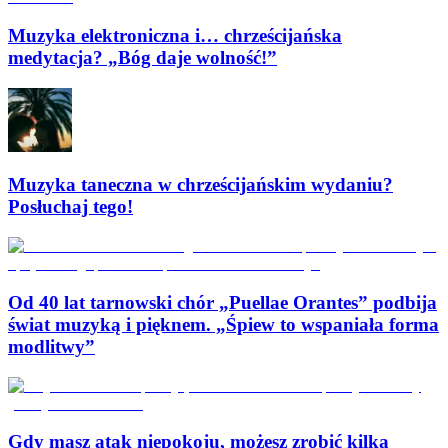
Muzyka elektroniczna i… chrześcijańska
medytacja? „Bóg daje wolność!”
Muzyka taneczna w chrześcijańskim wydaniu?
Posłuchaj tego!
Od 40 lat tarnowski chór „Puellae Orantes” podbija
świat muzyką i pięknem. „Śpiew to wspaniała forma
modlitwy”
Gdy masz atak niepokoju, możesz zrobić kilka