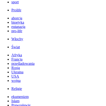
sport
Prolife
aborcja
bioetyka
eutanazja
pro-life
Włochy
Świat
Afryka
Francja
prześladowania
Rosja
Ukraina
USA
wojna
Religie
ekumenizm
Islam
Prawosławie