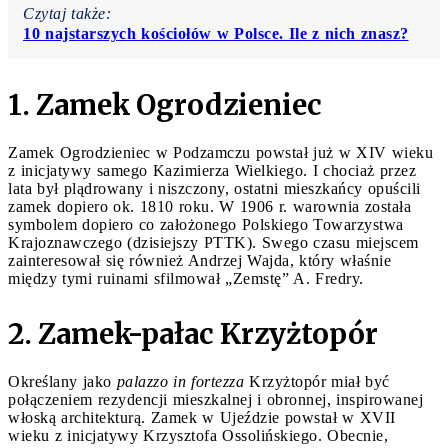
Czytaj także:
10 najstarszych kościołów w Polsce. Ile z nich znasz?
1. Zamek Ogrodzieniec
Zamek Ogrodzieniec w Podzamczu powstał już w XIV wieku
z inicjatywy samego Kazimierza Wielkiego. I chociaż przez
lata był plądrowany i niszczony, ostatni mieszkańcy opuścili
zamek dopiero ok. 1810 roku. W 1906 r. warownia została
symbolem dopiero co założonego Polskiego Towarzystwa
Krajoznawczego (dzisiejszy PTTK). Swego czasu miejscem
zainteresował się również Andrzej Wajda, który właśnie
między tymi ruinami sfilmował „Zemstę” A. Fredry.
2. Zamek-pałac Krzyżtopór
Określany jako
palazzo in fortezza
Krzyżtopór miał być
połączeniem rezydencji mieszkalnej i obronnej, inspirowanej
włoską architekturą. Zamek w Ujeździe powstał w XVII
wieku z inicjatywy Krzysztofa Ossolińskiego. Obecnie,