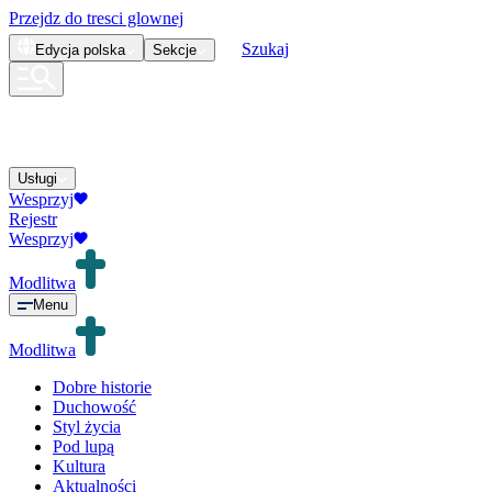
Przejdz do tresci glownej
Szukaj
Edycja
polska
Sekcje
Usługi
Wesprzyj
Rejestr
Wesprzyj
Modlitwa
Menu
Modlitwa
Dobre historie
Duchowość
Styl życia
Pod lupą
Kultura
Aktualności