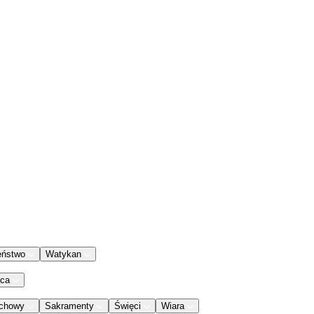
eństwo
Watykan
aca
chowy
Sakramenty
Święci
Wiara