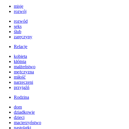
misje
rozwój
rozwód
seks
ślub
zaręczyny
Relacje
kobieta
kłótnia
małżeństwo
mężczyzna
miłość
narzeczeni
przyjaźń
Rodzina
dom
dziadkowie
dzieci
macierzyństwo
nastolatki