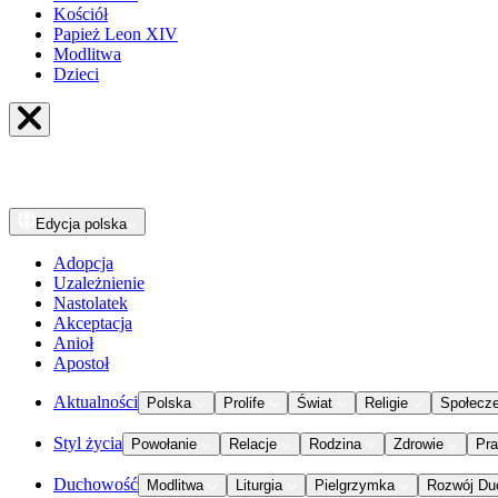
Kościół
Papież Leon XIV
Modlitwa
Dzieci
Edycja
polska
Adopcja
Uzależnienie
Nastolatek
Akceptacja
Anioł
Apostoł
Aktualności
Polska
Prolife
Świat
Religie
Społecz
Styl życia
Powołanie
Relacje
Rodzina
Zdrowie
Pr
Duchowość
Modlitwa
Liturgia
Pielgrzymka
Rozwój Du