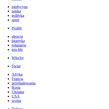
medycyna
nauka
polityka
sport
Prolife
aborcja
bioetyka
eutanazja
pro-life
Włochy
Świat
Afryka
Francja
prześladowania
Rosja
Ukraina
USA
wojna
Religie