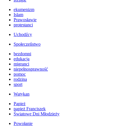
ekumenizm
Islam
Prawosławie
protestanci
Uchodźcy
Społeczeństwo
bezdomni
edukacja
migranci
niepełnosprawność
pomoc
rodzina
sport
Watykan
Papież
papież Franciszek
Światowe Dni Młodzieży
Powołanie