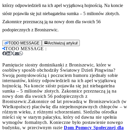
którzy odpowiedzieli na ich apel wyjątkową hojnością. Na koncie
sióstr pojawiła się już niebagatelna sumka – 5 milionów złotych.
Zakonnice przeznaczą ją na nowy dom dla swoich 56
podopiecznych z Broniszewic.
TODO MESSAGE
Archiwizuj artykuł
TODO MESSAGE
:
Pamiętacie siostry dominikanki z Broniszewic, które w
osobliwy sposób obchodziły Światowy Dzień Pingwina?
Swoją pomysłowością i poczuciem humoru zjednały sobie
internautów, którzy odpowiedzieli na ich apel wyjątkową
hojnością. Na koncie sióstr pojawiła się już niebagatelna
sumka – 5 milionów złotych. Zakonnice przeznaczą ją na
nowy dom dla swoich 56 podopiecznych z
Broniszewic.
Zakonnice od lat prowadzą w Broniszewicach (w
Wielkopolsce) placówkę dla niepełnosprawnych chłopców – w
różnym wieku, z różnymi schorzeniami. Siedziba ośrodka
mieści się w starym pałacyku, który od dawna nie spełnia
wymogów formalnych. Konieczne było postawienie nowego
budynku, w przeciwnym razie
Dom Pomocy Społecznej dla