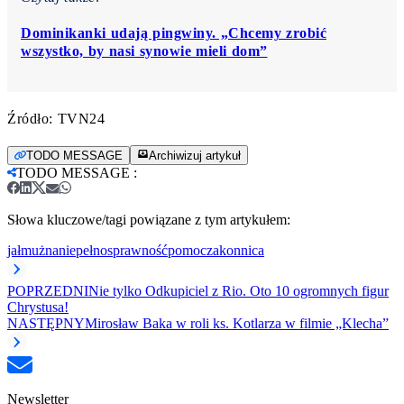
Dominikanki udają pingwiny. „Chcemy zrobić
wszystko, by nasi synowie mieli dom”
Źródło: TVN24
TODO MESSAGE
Archiwizuj artykuł
TODO MESSAGE
:
Słowa kluczowe/tagi powiązane z tym artykułem:
jałmużna
niepełnosprawność
pomoc
zakonnica
POPRZEDNI
Nie tylko Odkupiciel z Rio. Oto 10 ogromnych figur
Chrystusa!
NASTĘPNY
Mirosław Baka w roli ks. Kotlarza w filmie „Klecha”
Newsletter