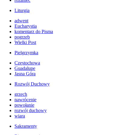
różaniec
Liturgia
adwent
Eucharystia
komentarz do Pisma
pogrzeb
Wielki Post
Pielgrzymka
Częstochowa
Guadalupe
Jasna Góra
Rozwój Duchowy
grzech
nawrócenie
powołanie
rozwój duchowy
wiara
Sakramenty