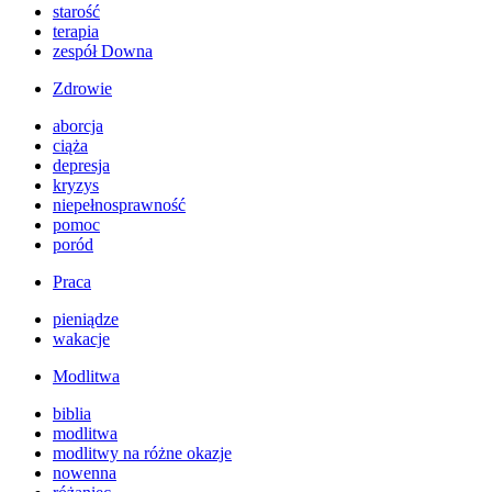
starość
terapia
zespół Downa
Zdrowie
aborcja
ciąża
depresja
kryzys
niepełnosprawność
pomoc
poród
Praca
pieniądze
wakacje
Modlitwa
biblia
modlitwa
modlitwy na różne okazje
nowenna