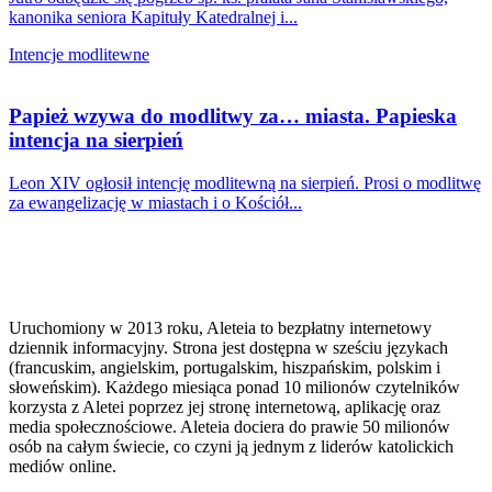
kanonika seniora Kapituły Katedralnej i...
Intencje modlitewne
Papież wzywa do modlitwy za… miasta. Papieska
intencja na sierpień
Leon XIV ogłosił intencję modlitewną na sierpień. Prosi o modlitwę
za ewangelizację w miastach i o Kościół...
Uruchomiony w 2013 roku, Aleteia to bezpłatny internetowy
dziennik informacyjny. Strona jest dostępna w sześciu językach
(francuskim, angielskim, portugalskim, hiszpańskim, polskim i
słoweńskim). Każdego miesiąca ponad 10 milionów czytelników
korzysta z Aletei poprzez jej stronę internetową, aplikację oraz
media społecznościowe. Aleteia dociera do prawie 50 milionów
osób na całym świecie, co czyni ją jednym z liderów katolickich
mediów online.