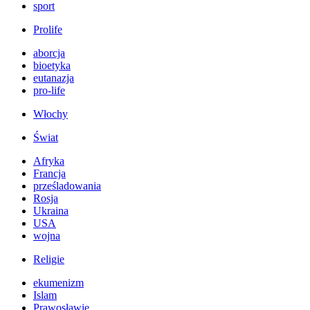
sport
Prolife
aborcja
bioetyka
eutanazja
pro-life
Włochy
Świat
Afryka
Francja
prześladowania
Rosja
Ukraina
USA
wojna
Religie
ekumenizm
Islam
Prawosławie