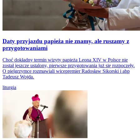
Daty przyjazdu papieża nie znamy, ale ruszamy z
przygotowaniami
Choć dokładny termin wizyty papieża Leona XIV w Polsce nie
został jeszcze ustalony, pierwsze przygotowania już się rozpoczęły.
O pielgrzymce rozmawiali wicepremier Radosław Sikorski i abp
Tadeusz Wojda.
liturgia