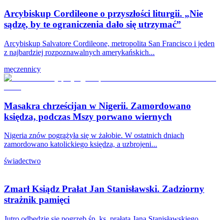
Arcybiskup Cordileone o przyszłości liturgii. „Nie
sądzę, by te ograniczenia dało się utrzymać”
Arcybiskup Salvatore Cordileone, metropolita San Francisco i jeden
z najbardziej rozpoznawalnych amerykańskich...
męczennicy
Masakra chrześcijan w Nigerii. Zamordowano
księdza, podczas Mszy porwano wiernych
Nigeria znów pogrążyła się w żałobie. W ostatnich dniach
zamordowano katolickiego księdza, a uzbrojeni...
świadectwo
Zmarł Ksiądz Prałat Jan Stanisławski. Zadziorny
strażnik pamięci
Jutro odbędzie się pogrzeb śp. ks. prałata Jana Stanisławskiego,