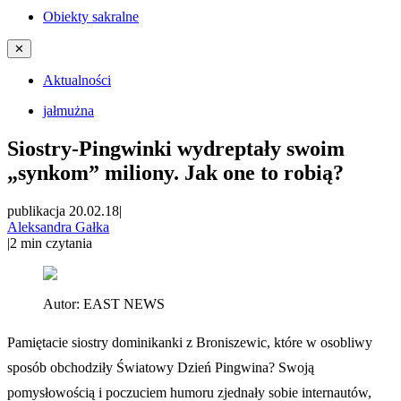
Obiekty sakralne
✕
Aktualności
jałmużna
Siostry-Pingwinki wydreptały swoim
„synkom” miliony. Jak one to robią?
publikacja 20.02.18
|
Aleksandra Gałka
|
2
min czytania
Autor:
EAST NEWS
Pamiętacie siostry dominikanki z Broniszewic, które w osobliwy
sposób obchodziły Światowy Dzień Pingwina? Swoją
pomysłowością i poczuciem humoru zjednały sobie internautów,