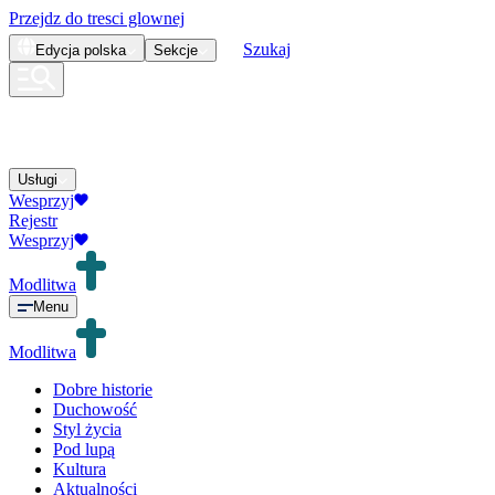
Przejdz do tresci glownej
Szukaj
Edycja
polska
Sekcje
Usługi
Wesprzyj
Rejestr
Wesprzyj
Modlitwa
Menu
Modlitwa
Dobre historie
Duchowość
Styl życia
Pod lupą
Kultura
Aktualności