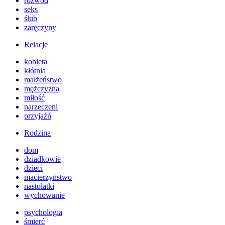
rozwód
seks
ślub
zaręczyny
Relacje
kobieta
kłótnia
małżeństwo
mężczyzna
miłość
narzeczeni
przyjaźń
Rodzina
dom
dziadkowie
dzieci
macierzyństwo
nastolatki
wychowanie
psychologia
śmierć