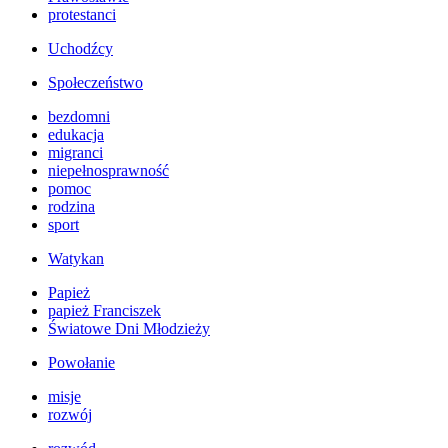
protestanci
Uchodźcy
Społeczeństwo
bezdomni
edukacja
migranci
niepełnosprawność
pomoc
rodzina
sport
Watykan
Papież
papież Franciszek
Światowe Dni Młodzieży
Powołanie
misje
rozwój