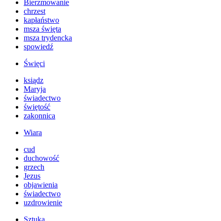
Bierzmowanie
chrzest
kapłaństwo
msza święta
msza trydencka
spowiedź
Święci
ksiądz
Maryja
świadectwo
świętość
zakonnica
Wiara
cud
duchowość
grzech
Jezus
objawienia
świadectwo
uzdrowienie
Sztuka