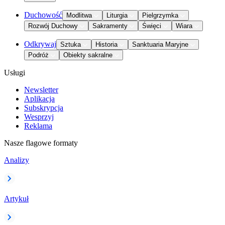
Duchowość
Modlitwa
Liturgia
Pielgrzymka
Rozwój Duchowy
Sakramenty
Święci
Wiara
Odkrywaj
Sztuka
Historia
Sanktuaria Maryjne
Podróż
Obiekty sakralne
Usługi
Newsletter
Aplikacja
Subskrypcja
Wesprzyj
Reklama
Nasze flagowe formaty
Analizy
Artykuł