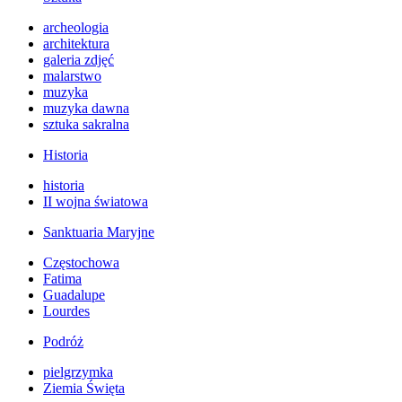
archeologia
architektura
galeria zdjęć
malarstwo
muzyka
muzyka dawna
sztuka sakralna
Historia
historia
II wojna światowa
Sanktuaria Maryjne
Częstochowa
Fatima
Guadalupe
Lourdes
Podróż
pielgrzymka
Ziemia Święta