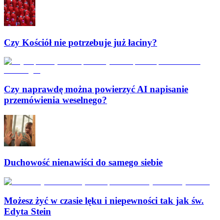
Czy Kościół nie potrzebuje już łaciny?
Czy naprawdę można powierzyć AI napisanie
przemówienia weselnego?
Duchowość nienawiści do samego siebie
Możesz żyć w czasie lęku i niepewności tak jak św.
Edyta Stein