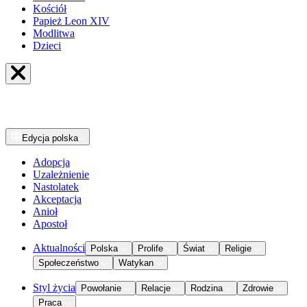
Kościół
Papież Leon XIV
Modlitwa
Dzieci
Edycja
polska
Adopcja
Uzależnienie
Nastolatek
Akceptacja
Anioł
Apostoł
Aktualności
Polska
Prolife
Świat
Religie
Społeczeństwo
Watykan
Styl życia
Powołanie
Relacje
Rodzina
Zdrowie
Praca