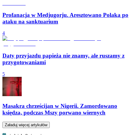
Profanacja w Medjugorju. Aresztowano Polaka po
ataku na sanktuarium
4
Daty przyjazdu papieża nie znamy, ale ruszamy z
przygotowaniami
5
Masakra chrześcijan w Nigerii. Zamordowano
księdza, podczas Mszy porwano wiernych
Załaduj więcej artykułów