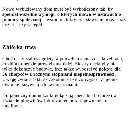
Nowo wybudowany dom musi być wykończony tak, by
spełniał wszelkie wymogi, o których mowa w ustawach o
pomocy społecznej
– wśród nich kryteria stawiane przez straż
pożarną czy sanepid.
Zbiórka trwa
Choć cel został osiągnięty, a potrzebna suma została zebrana,
to zbiórka będzie prowadzona dalej. Siostry chciałyby nie
tylko dokończyć budowę, lecz także wyposażyć
pokoje dla
56 chłopców z różnymi stopniami niepełnosprawności
.
Uwagę zwraca fakt, że zakonnice bardzo często i zupełnie
otwarcie nazywają ich swoimi synami.
Do jałmużny dominikanki dołączają specjalne breloczki w
kształcie pingwinów lub różaniec oraz zapewnienia o
modlitwie.