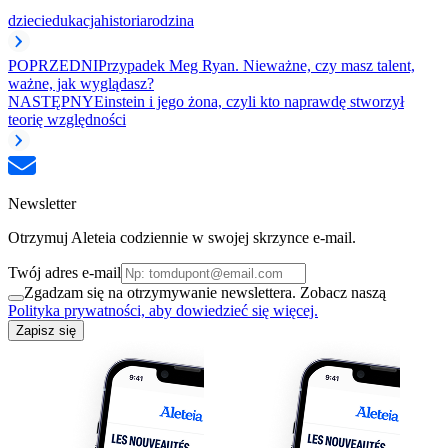
dzieci
edukacja
historia
rodzina
POPRZEDNI
Przypadek Meg Ryan. Nieważne, czy masz talent,
ważne, jak wyglądasz?
NASTĘPNY
Einstein i jego żona, czyli kto naprawdę stworzył
teorię względności
Newsletter
Otrzymuj Aleteia codziennie w swojej skrzynce e-mail.
Twój adres e-mail
Zgadzam się na otrzymywanie newslettera. Zobacz naszą
Polityka prywatności, aby dowiedzieć się więcej.
Zapisz się