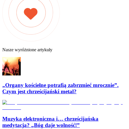
Nasze wyróżnione artykuły
„Organy kościelne potrafią zabrzmieć mrocznie”.
Czym jest chrześcijański metal?
Muzyka elektroniczna i… chrześcijańska
medytacja? „Bóg daje wolność!”