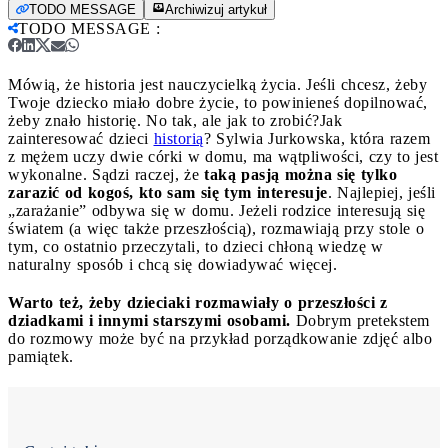
TODO MESSAGE
Archiwizuj artykuł
TODO MESSAGE
:
Mówią, że historia jest nauczycielką życia. Jeśli chcesz, żeby
Twoje dziecko miało dobre życie, to powinieneś dopilnować,
żeby znało historię. No tak, ale jak to zrobić?
Jak
zainteresować dzieci
historią
? Sylwia Jurkowska, która razem
z mężem uczy dwie córki w domu, ma wątpliwości, czy to jest
wykonalne. Sądzi raczej, że
taką pasją można się tylko
zarazić od kogoś, kto sam się tym interesuje
. Najlepiej, jeśli
„zarażanie” odbywa się w domu. Jeżeli rodzice interesują się
światem (a więc także przeszłością), rozmawiają przy stole o
tym, co ostatnio przeczytali, to dzieci chłoną wiedzę w
naturalny sposób i chcą się dowiadywać więcej.
Warto też, żeby dzieciaki rozmawiały o przeszłości z
dziadkami i innymi starszymi osobami.
Dobrym pretekstem
do rozmowy może być na przykład porządkowanie zdjęć albo
pamiątek.