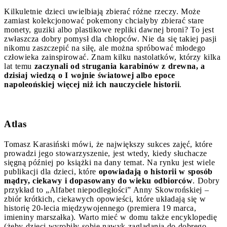
Kilkuletnie dzieci uwielbiają zbierać różne rzeczy. Może
zamiast kolekcjonować pokemony chciałyby zbierać stare
monety, guziki albo plastikowe repliki dawnej broni? To jest
zwłaszcza dobry pomysł dla chłopców. Nie da się takiej pasji
nikomu zaszczepić na siłę, ale można spróbować młodego
człowieka zainspirować. Znam kilku nastolatków, którzy kilka
lat temu
zaczynali od strugania karabinów z drewna, a
dzisiaj wiedzą o I wojnie światowej albo epoce
napoleońskiej więcej niż ich nauczyciele historii
.
Atlas
Tomasz Karasiński mówi, że największy sukces zajęć, które
prowadzi jego stowarzyszenie, jest wtedy, kiedy słuchacze
sięgną później po książki na dany temat. Na rynku jest wiele
publikacji dla dzieci, które
opowiadają o historii w sposób
mądry, ciekawy i dopasowany do wieku odbiorców
. Dobry
przykład to „Alfabet niepodległości” Anny Skowrońskiej –
zbiór krótkich, ciekawych opowieści, które układają się w
historię 20-lecia międzywojennego (premiera 19 marca,
imieniny marszałka). Warto mieć w domu także encyklopedię
(żeby dzieci wyrobiły sobie nawyk zaglądania do dobrego