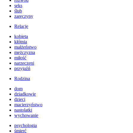
rozwód
seks
ślub
zaręczyny
Relacje
kobieta
kłótnia
małżeństwo
mężczyzna
miłość
narzeczeni
przyjaźń
Rodzina
dom
dziadkowie
dzieci
macierzyństwo
nastolatki
wychowanie
psychologia
śmierć