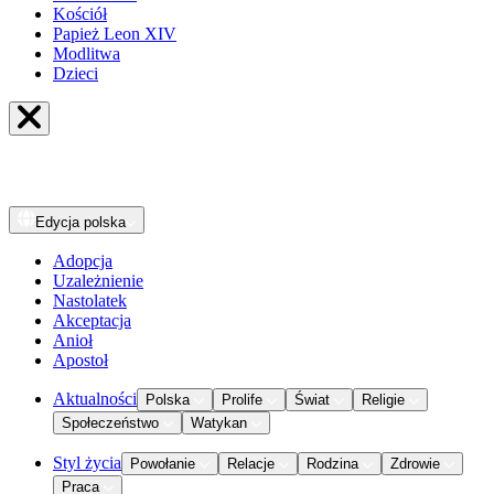
Kościół
Papież Leon XIV
Modlitwa
Dzieci
Edycja
polska
Adopcja
Uzależnienie
Nastolatek
Akceptacja
Anioł
Apostoł
Aktualności
Polska
Prolife
Świat
Religie
Społeczeństwo
Watykan
Styl życia
Powołanie
Relacje
Rodzina
Zdrowie
Praca