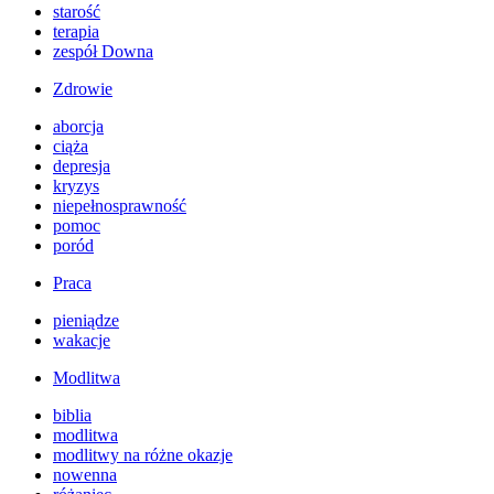
starość
terapia
zespół Downa
Zdrowie
aborcja
ciąża
depresja
kryzys
niepełnosprawność
pomoc
poród
Praca
pieniądze
wakacje
Modlitwa
biblia
modlitwa
modlitwy na różne okazje
nowenna