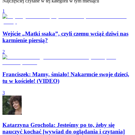
Najczęściej czytane w tej kategorii w tym miesiącu
1
Wejście „Matki ssaka”, czyli czemu wciąż dziwi nas
karmienie piersią?
2
Franciszek: Mamy, śmiało! Nakarmcie swoje dzieci,
tu w kościele! (VIDEO)
3
Katarzyna Grochola: Jesteśmy po to, żeby się
nauczyć kochać [wywiad do oglądania i czytania]