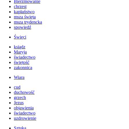
Bierzmowanie
chrzest
kapłaństwo
msza święta
msza trydencka
spowiedź
Święci
ksiądz
Maryja
świadectwo
świętość
zakonnica
Wiara
cud
duchowość
grzech
Jezus
objawienia
świadectwo
uzdrowienie
Sztuka