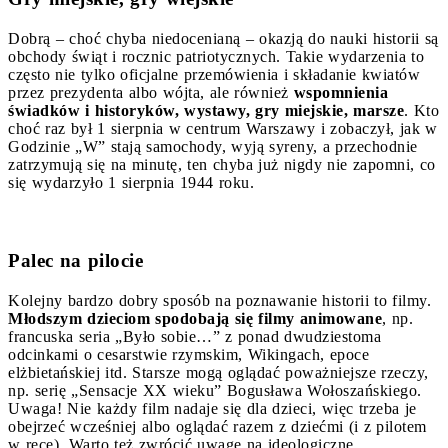
Dobrą – choć chyba niedocenianą – okazją do nauki historii są
obchody świąt i rocznic patriotycznych. Takie wydarzenia to
często nie tylko oficjalne przemówienia i składanie kwiatów
przez prezydenta albo wójta, ale również
wspomnienia
świadków i historyków, wystawy, gry miejskie, marsze
. Kto
choć raz był 1 sierpnia w centrum Warszawy i zobaczył, jak w
Godzinie „W” stają samochody, wyją syreny, a przechodnie
zatrzymują się na minutę, ten chyba już nigdy nie zapomni, co
się wydarzyło 1 sierpnia 1944 roku.
Palec na pilocie
Kolejny bardzo dobry sposób na poznawanie historii to filmy.
Młodszym dzieciom spodobają się filmy animowane
, np.
francuska seria „Było sobie…” z ponad dwudziestoma
odcinkami o cesarstwie rzymskim, Wikingach, epoce
elżbietańskiej itd. Starsze mogą oglądać poważniejsze rzeczy,
np. serię „Sensacje XX wieku” Bogusława Wołoszańskiego.
Uwaga! Nie każdy film nadaje się dla dzieci, więc trzeba je
obejrzeć wcześniej albo oglądać razem z dziećmi (i z pilotem
w ręce). Warto też zwrócić uwagę na ideologiczne