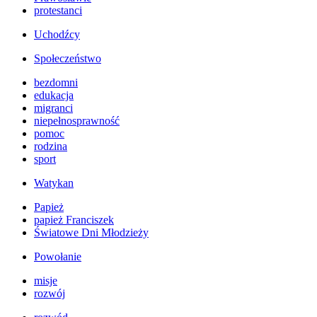
protestanci
Uchodźcy
Społeczeństwo
bezdomni
edukacja
migranci
niepełnosprawność
pomoc
rodzina
sport
Watykan
Papież
papież Franciszek
Światowe Dni Młodzieży
Powołanie
misje
rozwój