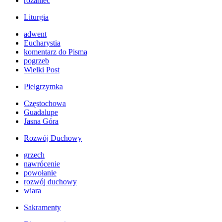
różaniec
Liturgia
adwent
Eucharystia
komentarz do Pisma
pogrzeb
Wielki Post
Pielgrzymka
Częstochowa
Guadalupe
Jasna Góra
Rozwój Duchowy
grzech
nawrócenie
powołanie
rozwój duchowy
wiara
Sakramenty