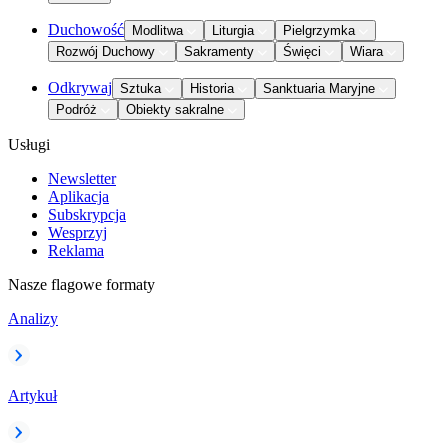
Duchowość
Modlitwa
Liturgia
Pielgrzymka
Rozwój Duchowy
Sakramenty
Święci
Wiara
Odkrywaj
Sztuka
Historia
Sanktuaria Maryjne
Podróż
Obiekty sakralne
Usługi
Newsletter
Aplikacja
Subskrypcja
Wesprzyj
Reklama
Nasze flagowe formaty
Analizy
Artykuł