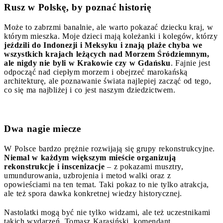
Rusz w Polskę, by poznać historię
Może to zabrzmi banalnie, ale warto pokazać dziecku kraj, w
którym mieszka. Moje dzieci mają koleżanki i kolegów, którzy
jeździli do Indonezji i Meksyku i znają plaże chyba we
wszystkich krajach leżących nad Morzem Śródziemnym,
ale nigdy nie byli w Krakowie czy w Gdańsku
. Fajnie jest
odpocząć nad ciepłym morzem i obejrzeć marokańską
architekturę, ale poznawanie świata najlepiej zacząć od tego,
co się ma najbliżej i co jest naszym dziedzictwem.
Dwa nagie miecze
W Polsce bardzo prężnie rozwijają się grupy rekonstrukcyjne.
Niemal w każdym większym mieście organizują
rekonstrukcje i inscenizacje
– z pokazami musztry,
umundurowania, uzbrojenia i metod walki oraz z
opowieściami na ten temat. Taki pokaz to nie tylko atrakcja,
ale też spora dawka konkretnej wiedzy historycznej.
Nastolatki mogą być nie tylko widzami, ale też uczestnikami
takich wydarzeń. Tomasz Karasiński, komendant