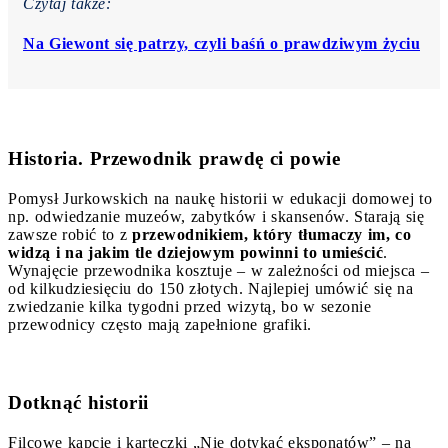
Czytaj także:
Na Giewont się patrzy, czyli baśń o prawdziwym życiu
Historia. Przewodnik prawdę ci powie
Pomysł Jurkowskich na naukę historii w edukacji domowej to
np. odwiedzanie muzeów, zabytków i skansenów. Starają się
zawsze robić to z
przewodnikiem, który tłumaczy im, co
widzą i na jakim tle dziejowym powinni to umieścić
.
Wynajęcie przewodnika kosztuje – w zależności od miejsca –
od kilkudziesięciu do 150 złotych. Najlepiej umówić się na
zwiedzanie kilka tygodni przed wizytą, bo w sezonie
przewodnicy często mają zapełnione grafiki.
Dotknąć historii
Filcowe kapcie i karteczki „Nie dotykać eksponatów” – na