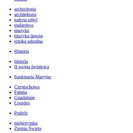
archeologia
architektura
galeria zdjęć
malarstwo
muzyka
muzyka dawna
sztuka sakralna
Historia
historia
II wojna światowa
Sanktuaria Maryjne
Częstochowa
Fatima
Guadalupe
Lourdes
Podróż
pielgrzymka
Ziemia Święta