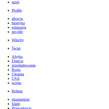
sport
Prolife
aborcja
bioetyka
eutanazja
pro-life
Włochy
Świat
Afryka
Francja
prześladowania
Rosja
Ukraina
USA
wojna
Religie
ekumenizm
Islam
Prawosławie