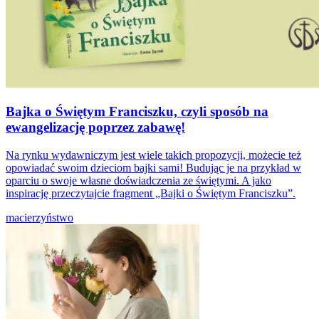
Bajka o Świętym Franciszku, czyli sposób na
ewangelizację poprzez zabawę!
Na rynku wydawniczym jest wiele takich propozycji, możecie też
opowiadać swoim dzieciom bajki sami! Budując je na przykład w
oparciu o swoje własne doświadczenia ze świętymi. A jako
inspirację przeczytajcie fragment „Bajki o Świętym Franciszku”.
macierzyństwo