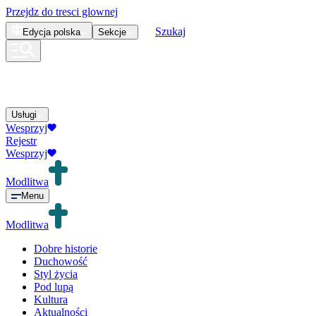
Przejdz do tresci glownej
Szukaj
Edycja
polska
Sekcje
Usługi
Wesprzyj
Rejestr
Wesprzyj
Modlitwa
Menu
Modlitwa
Dobre historie
Duchowość
Styl życia
Pod lupą
Kultura
Aktualności