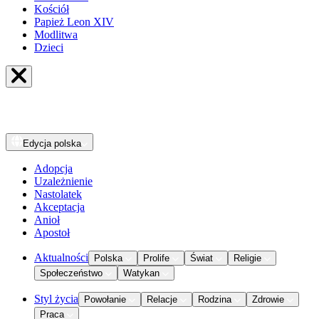
Kościół
Papież Leon XIV
Modlitwa
Dzieci
Edycja
polska
Adopcja
Uzależnienie
Nastolatek
Akceptacja
Anioł
Apostoł
Aktualności
Polska
Prolife
Świat
Religie
Społeczeństwo
Watykan
Styl życia
Powołanie
Relacje
Rodzina
Zdrowie
Praca