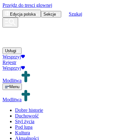
Przejdz do tresci glownej
Szukaj
Edycja
polska
Sekcje
Usługi
Wesprzyj
Rejestr
Wesprzyj
Modlitwa
Menu
Modlitwa
Dobre historie
Duchowość
Styl życia
Pod lupą
Kultura
Aktualności