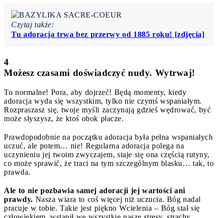
Czytaj także:
Tu adoracja trwa bez przerwy od 1885 roku! [zdjęcia]
4
Możesz czasami doświadczyć nudy. Wytrwaj!
To normalne! Pora, aby dojrzeć! Będą momenty, kiedy
adoracja wyda się wszystkim, tylko nie czymś wspaniałym.
Rozpraszasz się, twoje myśli zaczynają gdzieś wędrować, być
może słyszysz, że ktoś obok płacze.
Prawdopodobnie na początku adoracja była pełna wspaniałych
uczuć, ale potem… nie! Regularna adoracja polega na
uczynieniu jej twoim zwyczajem, staje się ona częścią rutyny,
co może sprawić, że traci na tym szczególnym blasku… tak, to
prawda.
Ale to nie pozbawia samej adoracji jej wartości ani
prawdy.
Nasza wiara to coś więcej niż uczucia. Bóg nadal
pracuje w tobie. Takie jest piękno Wcielenia – Bóg stał się
człowiekiem, wstąpił we wszystkie nasze stresy, strachy,