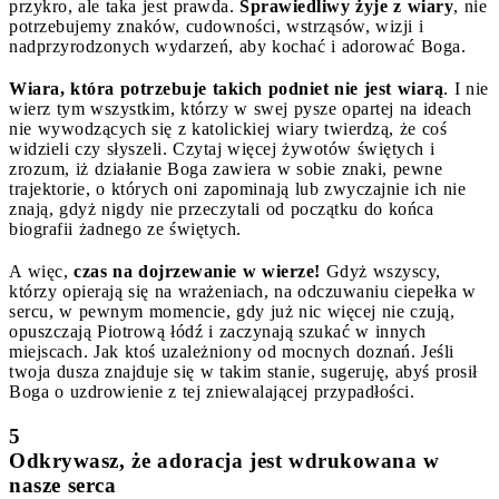
przykro, ale taka jest prawda.
Sprawiedliwy żyje z wiary
, nie
potrzebujemy znaków, cudowności, wstrząsów, wizji i
nadprzyrodzonych wydarzeń, aby kochać i adorować Boga.
Wiara, która potrzebuje takich podniet nie jest wiarą
. I nie
wierz tym wszystkim, którzy w swej pysze opartej na ideach
nie wywodzących się z katolickiej wiary twierdzą, że coś
widzieli czy słyszeli. Czytaj więcej żywotów świętych i
zrozum, iż działanie Boga zawiera w sobie znaki, pewne
trajektorie, o których oni zapominają lub zwyczajnie ich nie
znają, gdyż nigdy nie przeczytali od początku do końca
biografii żadnego ze świętych.
A więc,
czas na dojrzewanie w wierze!
Gdyż wszyscy,
którzy opierają się na wrażeniach, na odczuwaniu ciepełka w
sercu, w pewnym momencie, gdy już nic więcej nie czują,
opuszczają Piotrową łódź i zaczynają szukać w innych
miejscach. Jak ktoś uzależniony od mocnych doznań. Jeśli
twoja dusza znajduje się w takim stanie, sugeruję, abyś prosił
Boga o uzdrowienie z tej zniewalającej przypadłości.
5
Odkrywasz, że adoracja jest wdrukowana w
nasze serca