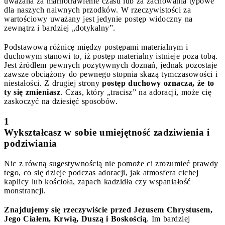
uważana za marnotrawienie czasu lub za zachowania typowe
dla naszych naiwnych przodków. W rzeczywistości za
wartościowy uważany jest jedynie postęp widoczny na
zewnątrz i bardziej „dotykalny”.
Podstawową różnicę między postępami materialnym i
duchowym stanowi to, iż postęp materialny istnieje poza tobą.
Jest źródłem pewnych pozytywnych doznań, jednak pozostaje
zawsze obciążony do pewnego stopnia skazą tymczasowości i
niestałości. Z drugiej strony
postęp duchowy oznacza, że to
ty się zmieniasz
. Czas, który „tracisz” na adoracji, może cię
zaskoczyć na dziesięć sposobów.
1
Wykształcasz w sobie umiejętność zadziwienia i
podziwiania
Nic z równą sugestywnością nie pomoże ci zrozumieć prawdy
tego, co się dzieje podczas adoracji, jak atmosfera cichej
kaplicy lub kościoła, zapach kadzidła czy wspaniałość
monstrancji.
Znajdujemy się rzeczywiście przed Jezusem Chrystusem,
Jego Ciałem, Krwią, Duszą i Boskością
. Im bardziej