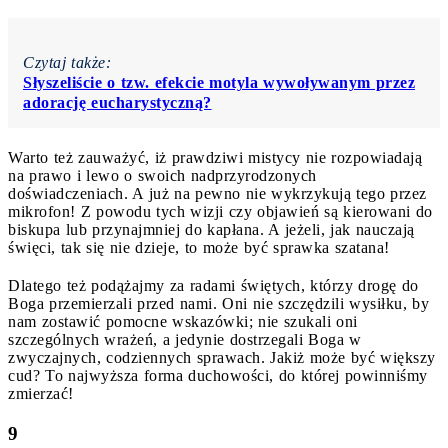
Czytaj także:
Słyszeliście o tzw. efekcie motyla wywoływanym przez
adorację eucharystyczną?
Warto też zauważyć, iż prawdziwi mistycy nie rozpowiadają
na prawo i lewo o swoich nadprzyrodzonych
doświadczeniach. A już na pewno nie wykrzykują tego przez
mikrofon! Z powodu tych wizji czy objawień są kierowani do
biskupa lub przynajmniej do kapłana. A jeżeli, jak nauczają
święci, tak się nie dzieje, to może być sprawka szatana!
Dlatego też podążajmy za radami świętych, którzy drogę do
Boga przemierzali przed nami. Oni nie szczędzili wysiłku, by
nam zostawić pomocne wskazówki; nie szukali oni
szczególnych wrażeń, a jedynie dostrzegali Boga w
zwyczajnych, codziennych sprawach. Jakiż może być większy
cud? To najwyższa forma duchowości, do której powinniśmy
zmierzać!
9