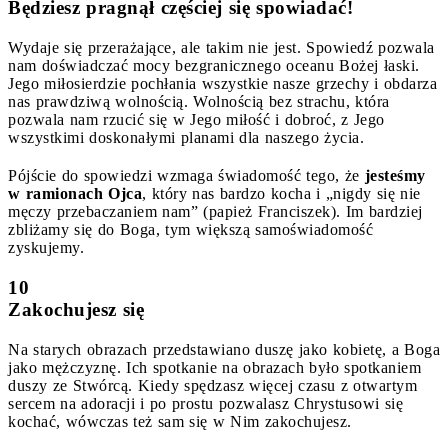
Będziesz pragnął częściej się spowiadać!
Wydaje się przerażające, ale takim nie jest. Spowiedź pozwala
nam doświadczać mocy bezgranicznego oceanu Bożej łaski.
Jego miłosierdzie pochłania wszystkie nasze grzechy i obdarza
nas prawdziwą wolnością. Wolnością bez strachu, która
pozwala nam rzucić się w Jego miłość i dobroć, z Jego
wszystkimi doskonałymi planami dla naszego życia.
Pójście do spowiedzi wzmaga świadomość tego, że
jesteśmy
w ramionach Ojca
, który nas bardzo kocha i „nigdy się nie
męczy przebaczaniem nam” (papież Franciszek). Im bardziej
zbliżamy się do Boga, tym większą samoświadomość
zyskujemy.
10
Zakochujesz się
Na starych obrazach przedstawiano duszę jako kobietę, a Boga
jako mężczyznę. Ich spotkanie na obrazach było spotkaniem
duszy ze Stwórcą. Kiedy spędzasz więcej czasu z otwartym
sercem na adoracji i po prostu pozwalasz Chrystusowi się
kochać, wówczas też sam się w Nim zakochujesz.