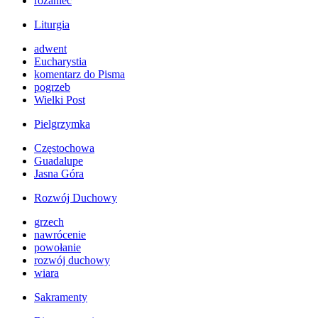
różaniec
Liturgia
adwent
Eucharystia
komentarz do Pisma
pogrzeb
Wielki Post
Pielgrzymka
Częstochowa
Guadalupe
Jasna Góra
Rozwój Duchowy
grzech
nawrócenie
powołanie
rozwój duchowy
wiara
Sakramenty