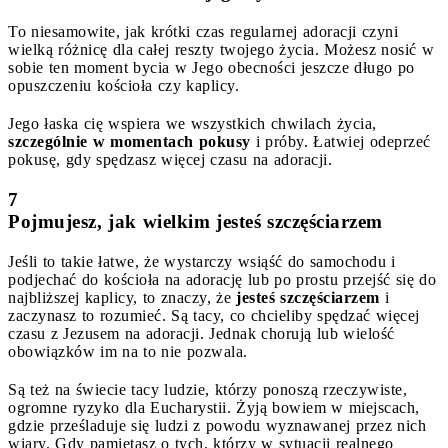
To niesamowite, jak krótki czas regularnej adoracji czyni
wielką różnicę dla całej reszty twojego życia. Możesz nosić w
sobie ten moment bycia w Jego obecności jeszcze długo po
opuszczeniu kościoła czy kaplicy.
Jego łaska cię wspiera we wszystkich chwilach życia,
szczególnie w momentach pokusy
i próby. Łatwiej odeprzeć
pokusę, gdy spędzasz więcej czasu na adoracji.
7
Pojmujesz, jak wielkim jesteś szczęściarzem
Jeśli to takie łatwe, że wystarczy wsiąść do samochodu i
podjechać do kościoła na adorację lub po prostu przejść się do
najbliższej kaplicy, to znaczy, że
jesteś szczęściarzem
i
zaczynasz to rozumieć. Są tacy, co chcieliby spędzać więcej
czasu z Jezusem na adoracji. Jednak chorują lub wielość
obowiązków im na to nie pozwala.
Są też na świecie tacy ludzie, którzy ponoszą rzeczywiste,
ogromne ryzyko dla Eucharystii. Żyją bowiem w miejscach,
gdzie prześladuje się ludzi z powodu wyznawanej przez nich
wiary. Gdy pamiętasz o tych, którzy w sytuacji realnego