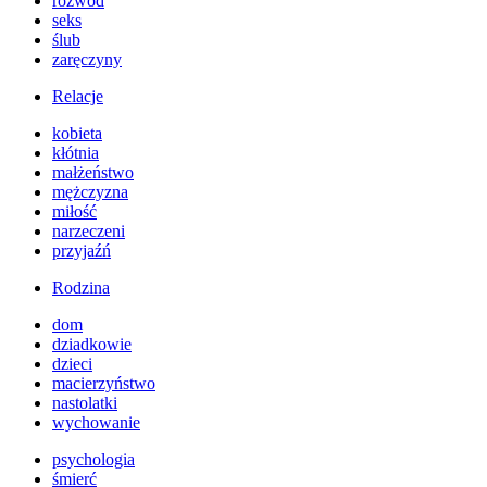
rozwód
seks
ślub
zaręczyny
Relacje
kobieta
kłótnia
małżeństwo
mężczyzna
miłość
narzeczeni
przyjaźń
Rodzina
dom
dziadkowie
dzieci
macierzyństwo
nastolatki
wychowanie
psychologia
śmierć