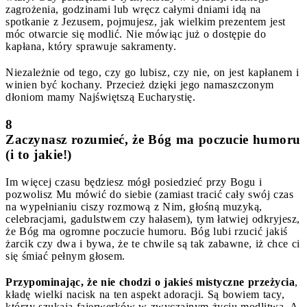
zagrożenia, godzinami lub wręcz całymi dniami idą na
spotkanie z Jezusem, pojmujesz, jak wielkim prezentem jest
móc otwarcie się modlić. Nie mówiąc już o dostępie do
kapłana, który sprawuje sakramenty.
Niezależnie od tego, czy go lubisz, czy nie, on jest kapłanem i
winien być kochany. Przecież dzięki jego namaszczonym
dłoniom mamy Najświętszą Eucharystię.
8
Zaczynasz rozumieć, że Bóg ma poczucie humoru
(i to jakie!)
Im więcej czasu będziesz mógł posiedzieć przy Bogu i
pozwolisz Mu mówić do siebie (zamiast tracić cały swój czas
na wypełnianiu ciszy rozmową z Nim, głośną muzyką,
celebracjami, gadulstwem czy hałasem), tym łatwiej odkryjesz,
że Bóg ma ogromne poczucie humoru. Bóg lubi rzucić jakiś
żarcik czy dwa i bywa, że te chwile są tak zabawne, iż chce ci
się śmiać pełnym głosem.
Przypominając, że nie chodzi o jakieś mistyczne przeżycia
,
kładę wielki nacisk na ten aspekt adoracji. Są bowiem tacy,
którzy szukają fajerwerków w zwyczajnym życiu modlitwą. A