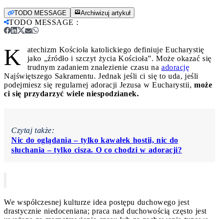
TODO MESSAGE
Archiwizuj artykuł
TODO MESSAGE
:
K
atechizm Kościoła katolickiego definiuje Eucharystię
jako „źródło i szczyt życia Kościoła”. Może okazać się
trudnym zadaniem znalezienie czasu na
adorację
Najświętszego Sakramentu. Jednak jeśli ci się to uda, jeśli
podejmiesz się regularnej adoracji Jezusa w Eucharystii,
może
ci się przydarzyć wiele niespodzianek.
Czytaj także:
Nic do oglądania – tylko kawałek hostii, nic do
słuchania – tylko cisza. O co chodzi w adoracji?
We współczesnej kulturze idea postępu duchowego jest
drastycznie niedoceniana; praca nad duchowością często jest