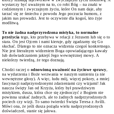
wystarczy być uważnym na to, co robi Bóg – na znaki w
codziennym i zwyczajnym życiu, które On nam daje, aby
tarzać się ze śmiechu z powodu Jego poczucia humoru, z
jakim nas prowadzi. Jest to oczywiste dla kogoś, kto żyje
modlitwą.
To nie żadna nadprzyrodzona mistyka, to normalne
przeżycia
tego, kto przebywa w relacji z Jezusem lub się o to
stara. On jest Ojcem i nami kieruje, gdy zgadzamy się Go
słuchać. Dlatego to nie oznacza widzenia czegoś konkretnego.
Nie jest literalnym widzeniem Boga opowiadającego kawały
lub doświadczaniem jakiejś Jego wewnętrznej mowy. A
niektórzy twierdzą, że tego doznają.
Chodzi raczej o
odnowioną uważność na życiowe sprawy
,
na wydarzenia i Boże wezwania w naszym sumieniu (a nie
wewnętrzne głosy). A więc, ludu mój, więcej pokory, a mniej
fascynacji nadprzyrodzonymi zdarzeniami czy wizjami! Jak
naucza święty Jan od Krzyża, który był prawdziwym
mistykiem, dusza, która chce się zjednoczyć z Bogiem nie
powinna szukać żadnych, ale to żadnych nadprzyrodzonych
pociech czy wizji. To samo twierdzi Święta Teresa z Avilli.
Mówi ona, że jeśli dusza pożąda wielu nadprzyrodzonych
doświadczeń, stanie się jałowa.