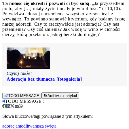
Ta miłość cię określi i pozwoli ci być
sobą
. „Ja przyszedłem
po to, aby […] miały życie i miały je w obfitości” (J 10,10).
Prawdziwa adoracja przemienia wszystko z zewnątrz i z
wewnątrz. To powinno stanowić kryterium, gdy badamy istotę
naszej adoracji. Czy to rzeczywiście jest adoracja? Czy nas
przemienia? Czy coś zmienia? Jak wodę w wino w cichości
cieczy, którą przelano z jednej beczki do drugiej?
Czytaj także:
Adoracja bez tłumacza [fotogaleria]
TODO MESSAGE
Archiwizuj artykuł
TODO MESSAGE
:
Słowa kluczowe/tagi powiązane z tym artykułem:
adoracja
modlitwa
msza święta