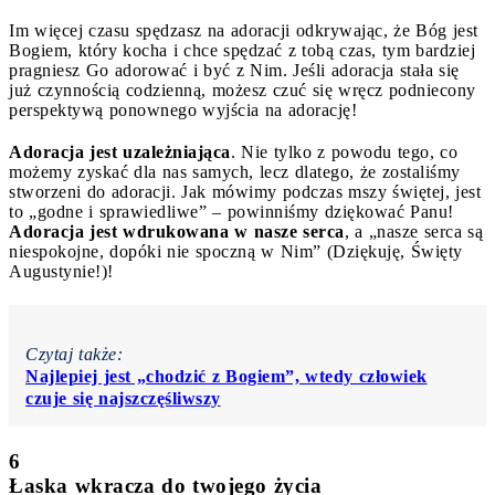
Im więcej czasu spędzasz na adoracji odkrywając, że Bóg jest
Bogiem, który kocha i chce spędzać z tobą czas, tym bardziej
pragniesz Go adorować i być z Nim. Jeśli adoracja stała się
już czynnością codzienną, możesz czuć się wręcz podniecony
perspektywą ponownego wyjścia na adorację!
Adoracja jest uzależniająca
.
Nie tylko z powodu tego, co
możemy zyskać dla nas samych, lecz dlatego, że zostaliśmy
stworzeni do adoracji. Jak mówimy podczas mszy świętej, jest
to „godne i sprawiedliwe” – powinniśmy dziękować Panu!
Adoracja jest wdrukowana w nasze serca
, a „nasze serca są
niespokojne, dopóki nie spoczną w Nim” (Dziękuję, Święty
Augustynie!)!
Czytaj także:
Najlepiej jest „chodzić z Bogiem”, wtedy człowiek
czuje się najszczęśliwszy
6
Łaska wkracza do twojego życia