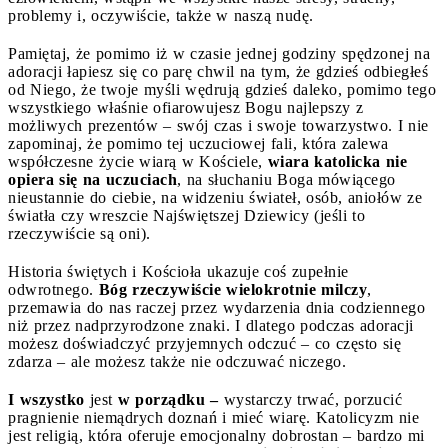
problemy i, oczywiście, także w naszą nudę.
Pamiętaj, że pomimo iż w czasie jednej godziny spędzonej na
adoracji łapiesz się co parę chwil na tym, że gdzieś odbiegłeś
od Niego, że twoje myśli wędrują gdzieś daleko, pomimo tego
wszystkiego właśnie ofiarowujesz Bogu najlepszy z
możliwych prezentów – swój czas i swoje towarzystwo. I nie
zapominaj, że pomimo tej uczuciowej fali, która zalewa
współczesne życie wiarą w Kościele,
wiara katolicka nie
opiera się na uczuciach
, na słuchaniu Boga mówiącego
nieustannie do ciebie, na widzeniu świateł, osób, aniołów ze
światła czy wreszcie Najświętszej Dziewicy (jeśli to
rzeczywiście są oni).
Historia świętych i Kościoła ukazuje coś zupełnie
odwrotnego.
Bóg rzeczywiście wielokrotnie milczy
,
przemawia do nas raczej przez wydarzenia dnia codziennego
niż przez nadprzyrodzone znaki. I dlatego podczas adoracji
możesz doświadczyć przyjemnych odczuć – co często się
zdarza – ale możesz także nie odczuwać niczego.
I wszystko
jest
w porządku –
wystarczy trwać, porzucić
pragnienie niemądrych doznań i mieć wiarę. Katolicyzm nie
jest religią, która oferuje emocjonalny dobrostan – bardzo mi