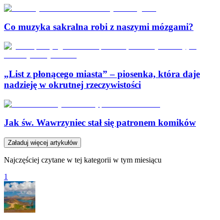
Co muzyka sakralna robi z naszymi mózgami?
„List z płonącego miasta” – piosenka, która daje
nadzieję w okrutnej rzeczywistości
Jak św. Wawrzyniec stał się patronem komików
Załaduj więcej artykułów
Najczęściej czytane w tej kategorii w tym miesiącu
1