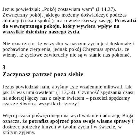
Jezus powiedział: „Pokój zostawiam wam” (J 14,27).
Zewnętrzny pokój, jakiego możemy doświadczyć podczas
adoracji (cisza i spokój), ma o wiele szerszy zasięg.
Prowadzi
do wewnętrznego pokoju, który wywiera wpływ na
wszystkie dziedziny naszego życia
.
Nie oznacza to, że wszystko w naszym życiu jest doskonałe i
pozbawione cierpienia, jednak pokój Chrystusa sprawia, że
wiemy, iż życiowe zawieruchy nie są w stanie nas pokonać.
3
Zaczynasz patrzeć poza siebie
Jezus powiedział nam, abyśmy „się wzajemnie miłowali, tak
jak Ja was umiłowałem” (J 13,34). Czynność spędzania czasu
na adoracji łączy nas z całym światem – przecież spędzamy
czas ze Stwórcą wszystkich rzeczy!
Więcej czasu poświęconego na wychwalanie i adorację Boga
oznacza, że
potrafisz spojrzeć poza swoje własne sprawy
i
dostrzec potrzeby innych w twoim życiu i w świecie, w
którym żyjemy.