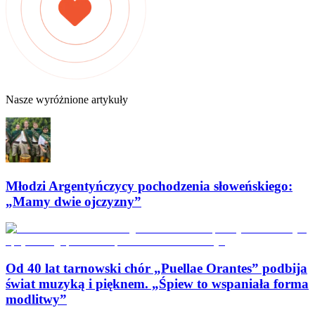
Nasze wyróżnione artykuły
Młodzi Argentyńczycy pochodzenia słoweńskiego:
„Mamy dwie ojczyzny”
Od 40 lat tarnowski chór „Puellae Orantes” podbija
świat muzyką i pięknem. „Śpiew to wspaniała forma
modlitwy”