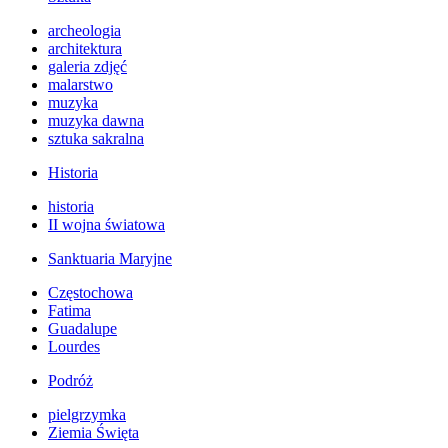
archeologia
architektura
galeria zdjęć
malarstwo
muzyka
muzyka dawna
sztuka sakralna
Historia
historia
II wojna światowa
Sanktuaria Maryjne
Częstochowa
Fatima
Guadalupe
Lourdes
Podróż
pielgrzymka
Ziemia Święta