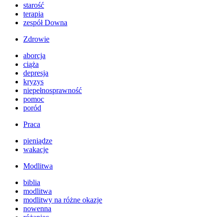
starość
terapia
zespół Downa
Zdrowie
aborcja
ciąża
depresja
kryzys
niepełnosprawność
pomoc
poród
Praca
pieniądze
wakacje
Modlitwa
biblia
modlitwa
modlitwy na różne okazje
nowenna