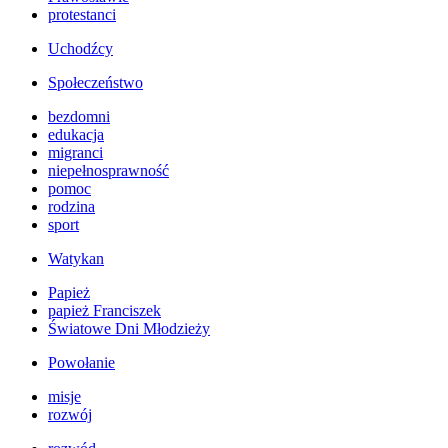
protestanci
Uchodźcy
Społeczeństwo
bezdomni
edukacja
migranci
niepełnosprawność
pomoc
rodzina
sport
Watykan
Papież
papież Franciszek
Światowe Dni Młodzieży
Powołanie
misje
rozwój