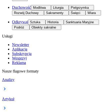
Duchowość
Modlitwa
Liturgia
Pielgrzymka
Rozwój Duchowy
Sakramenty
Święci
Wiara
Odkrywaj
Sztuka
Historia
Sanktuaria Maryjne
Podróż
Obiekty sakralne
Usługi
Newsletter
Aplikacja
Subskrypcja
Wesprzyj
Reklama
Nasze flagowe formaty
Analizy
Artykuł