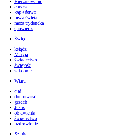
Bierzmowanie
chrzest
kapłaństwo
msza święta
msza trydencka
spowiedź
Święci
ksiądz
Maryja
świadectwo
świętość
zakonnica
Wiara
cud
duchowość
grzech
Jezus
objawienia
świadectwo
uzdrowienie
Sztuka