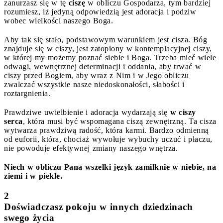
zanurzasz się w tę
ciszę
w obliczu Gospodarza, tym bardziej
rozumiesz, iż jedyną odpowiedzią jest adoracja i podziw
wobec wielkości naszego Boga.
Aby tak się stało, podstawowym warunkiem jest cisza. Bóg
znajduje się w ciszy, jest zatopiony w kontemplacyjnej ciszy,
w której my możemy poznać siebie i Boga. Trzeba mieć wiele
odwagi, wewnętrznej determinacji i oddania, aby trwać w
ciszy przed Bogiem, aby wraz z Nim i w Jego obliczu
zwalczać wszystkie nasze niedoskonałości, słabości i
roztargnienia.
Prawdziwe uwielbienie i adoracja wydarzają się
w ciszy
serca
, która musi być wspomagana ciszą zewnętrzną. Ta cisza
wytwarza prawdziwą radość, która karmi. Bardzo odmienną
od euforii, która, chociaż wywołuje wybuchy uczuć i płaczu,
nie powoduje efektywnej zmiany naszego wnętrza.
Niech w obliczu Pana wszelki język zamilknie w niebie, na
ziemi i w piekle.
2
Doświadczasz pokoju w innych dziedzinach
swego życia