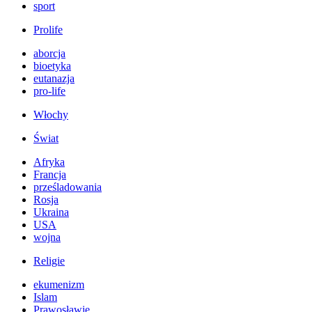
sport
Prolife
aborcja
bioetyka
eutanazja
pro-life
Włochy
Świat
Afryka
Francja
prześladowania
Rosja
Ukraina
USA
wojna
Religie
ekumenizm
Islam
Prawosławie