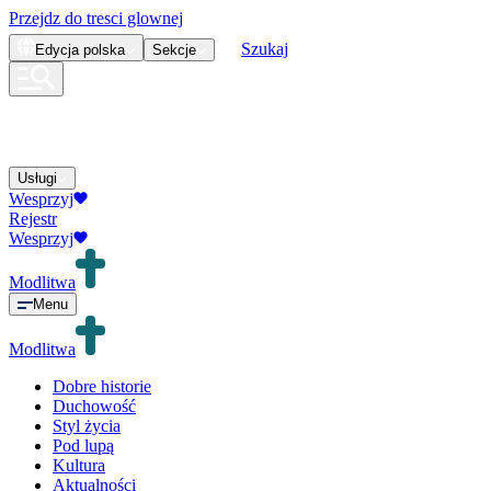
Przejdz do tresci glownej
Szukaj
Edycja
polska
Sekcje
Usługi
Wesprzyj
Rejestr
Wesprzyj
Modlitwa
Menu
Modlitwa
Dobre historie
Duchowość
Styl życia
Pod lupą
Kultura
Aktualności