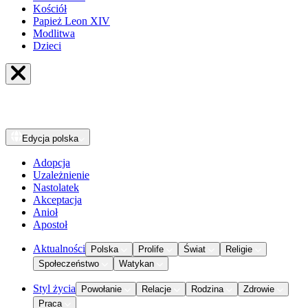
Kościół
Papież Leon XIV
Modlitwa
Dzieci
Edycja
polska
Adopcja
Uzależnienie
Nastolatek
Akceptacja
Anioł
Apostoł
Aktualności
Polska
Prolife
Świat
Religie
Społeczeństwo
Watykan
Styl życia
Powołanie
Relacje
Rodzina
Zdrowie
Praca