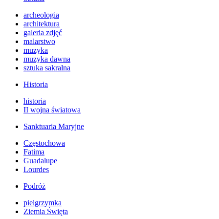
archeologia
architektura
galeria zdjęć
malarstwo
muzyka
muzyka dawna
sztuka sakralna
Historia
historia
II wojna światowa
Sanktuaria Maryjne
Częstochowa
Fatima
Guadalupe
Lourdes
Podróż
pielgrzymka
Ziemia Święta