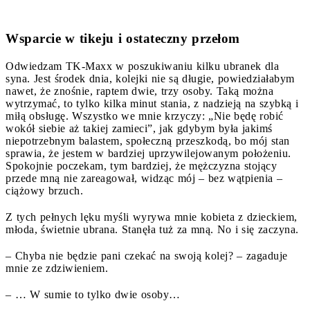
Wsparcie w tikeju i ostateczny przełom
Odwiedzam TK-Maxx w poszukiwaniu kilku ubranek dla
syna. Jest środek dnia, kolejki nie są długie, powiedziałabym
nawet, że znośnie, raptem dwie, trzy osoby. Taką można
wytrzymać, to tylko kilka minut stania, z nadzieją na szybką i
miłą obsługę. Wszystko we mnie krzyczy: „Nie będę robić
wokół siebie aż takiej zamieci”, jak gdybym była jakimś
niepotrzebnym balastem, społeczną przeszkodą, bo mój stan
sprawia, że jestem w bardziej uprzywilejowanym położeniu.
Spokojnie poczekam, tym bardziej, że mężczyzna stojący
przede mną nie zareagował, widząc mój – bez wątpienia –
ciążowy brzuch.
Z tych pełnych lęku myśli wyrywa mnie kobieta z dzieckiem,
młoda, świetnie ubrana. Stanęła tuż za mną. No i się zaczyna.
– Chyba nie będzie pani czekać na swoją kolej? – zagaduje
mnie ze zdziwieniem.
– … W sumie to tylko dwie osoby…