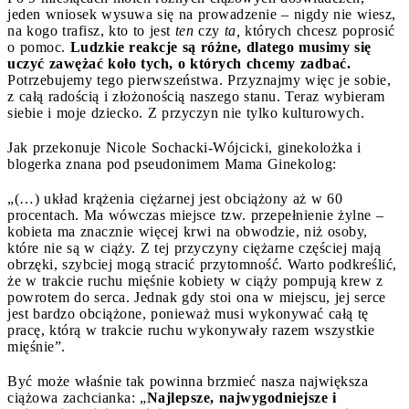
jeden wniosek wysuwa się na prowadzenie – nigdy nie wiesz,
na kogo trafisz, kto to jest
ten
czy
ta,
których chcesz poprosić
o pomoc.
Ludzkie reakcje są różne, dlatego musimy się
uczyć zawężać koło tych, o których chcemy zadbać.
Potrzebujemy tego pierwszeństwa. Przyznajmy więc je sobie,
z całą radością i złożonością naszego stanu. Teraz wybieram
siebie i moje dziecko. Z przyczyn nie tylko kulturowych.
Jak przekonuje Nicole Sochacki-Wójcicki, ginekolożka i
blogerka znana pod pseudonimem Mama Ginekolog:
„(…) układ krążenia ciężarnej jest obciążony aż w 60
procentach. Ma wówczas miejsce tzw. przepełnienie żylne –
kobieta ma znacznie więcej krwi na obwodzie, niż osoby,
które nie są w ciąży. Z tej przyczyny ciężarne częściej mają
obrzęki, szybciej mogą stracić przytomność. Warto podkreślić,
że w trakcie ruchu mięśnie kobiety w ciąży pompują krew z
powrotem do serca. Jednak gdy stoi ona w miejscu, jej serce
jest bardzo obciążone, ponieważ musi wykonywać całą tę
pracę, którą w trakcie ruchu wykonywały razem wszystkie
mięśnie”.
Być może właśnie tak powinna brzmieć nasza największa
ciążowa zachcianka: „
Najlepsze, najwygodniejsze i