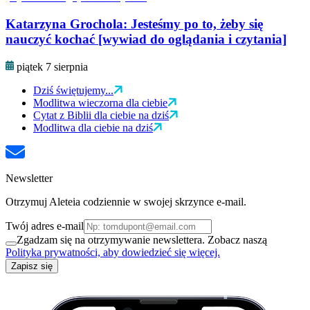
Katarzyna Grochola: Jesteśmy po to, żeby się
nauczyć kochać [wywiad do oglądania i czytania]
piątek 7 sierpnia
Dziś świętujemy...
Modlitwa wieczorna dla ciebie
Cytat z Biblii dla ciebie na dziś
Modlitwa dla ciebie na dziś
Newsletter
Otrzymuj Aleteia codziennie w swojej skrzynce e-mail.
Twój adres e-mail
Zgadzam się na otrzymywanie newslettera. Zobacz naszą
Polityka prywatności, aby dowiedzieć się więcej.
Zapisz się