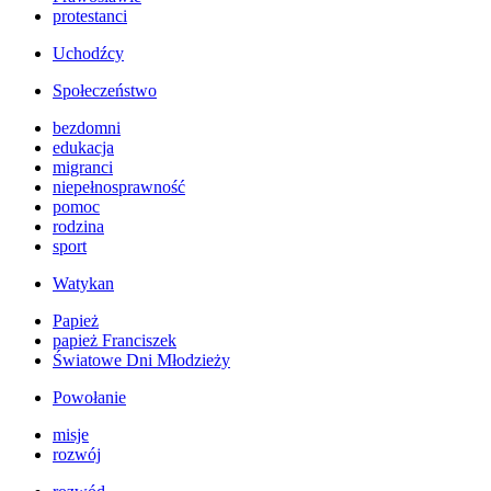
protestanci
Uchodźcy
Społeczeństwo
bezdomni
edukacja
migranci
niepełnosprawność
pomoc
rodzina
sport
Watykan
Papież
papież Franciszek
Światowe Dni Młodzieży
Powołanie
misje
rozwój