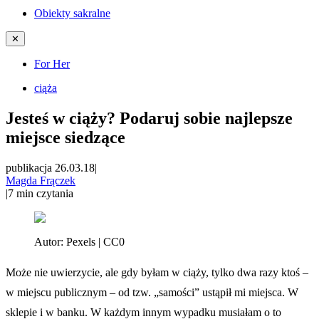
Obiekty sakralne
✕
For Her
ciąża
Jesteś w ciąży? Podaruj sobie najlepsze
miejsce siedzące
publikacja 26.03.18
|
Magda Frączek
|
7
min czytania
Autor:
Pexels | CC0
Może nie uwierzycie, ale gdy byłam w ciąży, tylko dwa razy ktoś –
w miejscu publicznym – od tzw. „samości” ustąpił mi miejsca. W
sklepie i w banku. W każdym innym wypadku musiałam o to