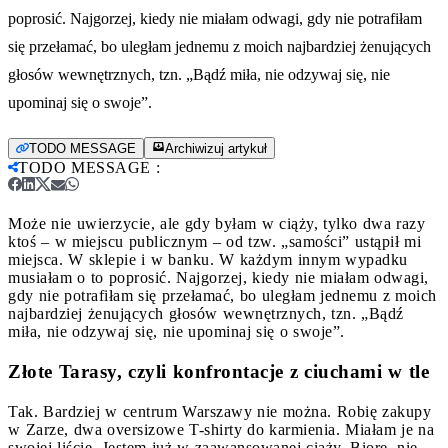
poprosić. Najgorzej, kiedy nie miałam odwagi, gdy nie potrafiłam
się przełamać, bo uległam jednemu z moich najbardziej żenujących
głosów wewnętrznych, tzn. „Bądź miła, nie odzywaj się, nie
upominaj się o swoje”.
TODO MESSAGE
Archiwizuj artykuł
TODO MESSAGE
:
Może nie uwierzycie, ale gdy byłam w ciąży, tylko dwa razy
ktoś – w miejscu publicznym – od tzw. „samości” ustąpił mi
miejsca. W sklepie i w banku. W każdym innym wypadku
musiałam o to poprosić. Najgorzej, kiedy nie miałam odwagi,
gdy nie potrafiłam się przełamać, bo uległam jednemu z moich
najbardziej żenujących głosów wewnętrznych, tzn. „Bądź
miła, nie odzywaj się, nie upominaj się o swoje”.
Złote Tarasy, czyli konfrontacje z ciuchami w tle
Tak. Bardziej w centrum Warszawy nie można. Robię zakupy
w Zarze, dwa oversizowe T-shirty do karmienia. Miałam je na
swojej liście. Jestem już w zaawansowanej ciąży. Biorę, nie