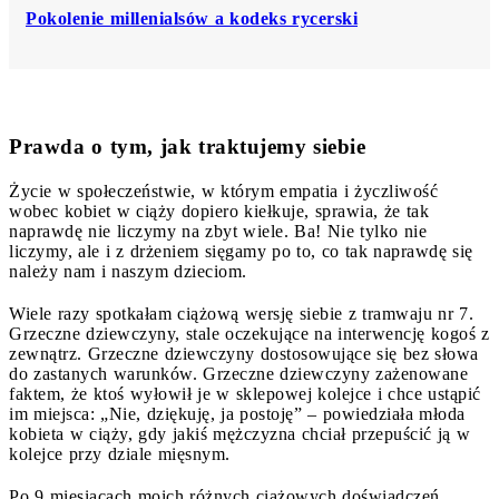
Pokolenie millenialsów a kodeks rycerski
Prawda o tym, jak traktujemy siebie
Życie w społeczeństwie, w którym empatia i życzliwość
wobec kobiet w ciąży dopiero kiełkuje, sprawia, że tak
naprawdę nie liczymy na zbyt wiele. Ba! Nie tylko nie
liczymy, ale i z drżeniem sięgamy po to, co tak naprawdę się
należy nam i naszym dzieciom.
Wiele razy spotkałam ciążową wersję siebie z tramwaju nr 7.
Grzeczne dziewczyny, stale oczekujące na interwencję kogoś z
zewnątrz. Grzeczne dziewczyny dostosowujące się bez słowa
do zastanych warunków. Grzeczne dziewczyny zażenowane
faktem, że ktoś wyłowił je w sklepowej kolejce i chce ustąpić
im miejsca: „Nie, dziękuję, ja postoję” – powiedziała młoda
kobieta w ciąży, gdy jakiś mężczyzna chciał przepuścić ją w
kolejce przy dziale mięsnym.
Po 9 miesiącach moich różnych ciążowych doświadczeń,