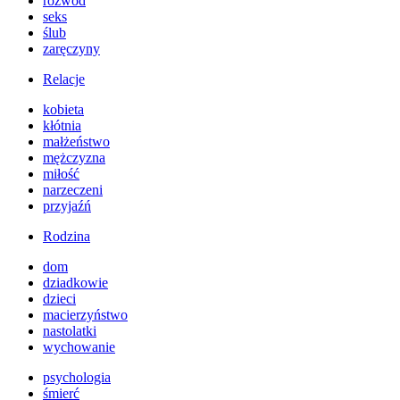
rozwód
seks
ślub
zaręczyny
Relacje
kobieta
kłótnia
małżeństwo
mężczyzna
miłość
narzeczeni
przyjaźń
Rodzina
dom
dziadkowie
dzieci
macierzyństwo
nastolatki
wychowanie
psychologia
śmierć