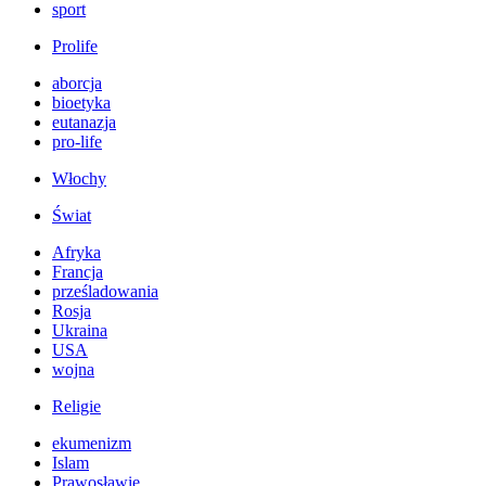
sport
Prolife
aborcja
bioetyka
eutanazja
pro-life
Włochy
Świat
Afryka
Francja
prześladowania
Rosja
Ukraina
USA
wojna
Religie
ekumenizm
Islam
Prawosławie