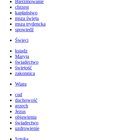
Bierzmowanie
chrzest
kapłaństwo
msza święta
msza trydencka
spowiedź
Święci
ksiądz
Maryja
świadectwo
świętość
zakonnica
Wiara
cud
duchowość
grzech
Jezus
objawienia
świadectwo
uzdrowienie
Sztuka