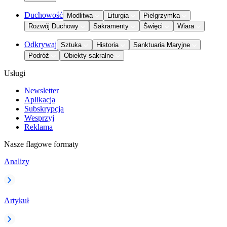
Duchowość
Modlitwa
Liturgia
Pielgrzymka
Rozwój Duchowy
Sakramenty
Święci
Wiara
Odkrywaj
Sztuka
Historia
Sanktuaria Maryjne
Podróż
Obiekty sakralne
Usługi
Newsletter
Aplikacja
Subskrypcja
Wesprzyj
Reklama
Nasze flagowe formaty
Analizy
Artykuł