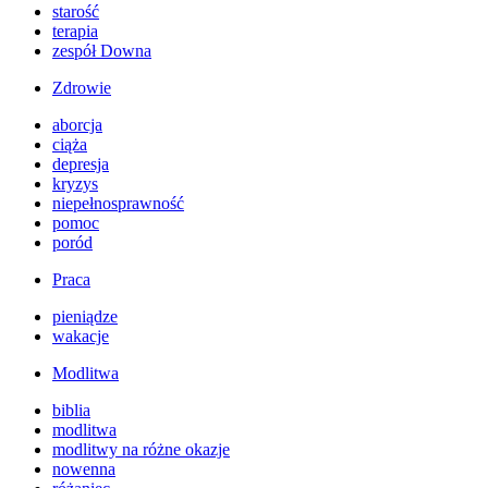
starość
terapia
zespół Downa
Zdrowie
aborcja
ciąża
depresja
kryzys
niepełnosprawność
pomoc
poród
Praca
pieniądze
wakacje
Modlitwa
biblia
modlitwa
modlitwy na różne okazje
nowenna