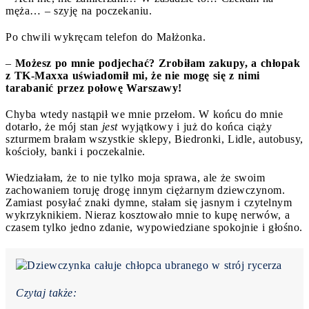
męża… – szyję na poczekaniu.
Po chwili wykręcam telefon do Małżonka.
–
Możesz po mnie podjechać? Zrobiłam zakupy, a chłopak
z TK-Maxxa uświadomił mi, że nie mogę się z nimi
tarabanić przez połowę Warszawy!
Chyba wtedy nastąpił we mnie przełom. W końcu do mnie
dotarło, że mój stan
jest
wyjątkowy i już do końca ciąży
szturmem brałam wszystkie sklepy, Biedronki, Lidle, autobusy,
kościoły, banki i poczekalnie.
Wiedziałam, że to nie tylko moja sprawa, ale że swoim
zachowaniem toruję drogę innym ciężarnym dziewczynom.
Zamiast posyłać znaki dymne, stałam się jasnym i czytelnym
wykrzyknikiem. Nieraz kosztowało mnie to kupę nerwów, a
czasem tylko jedno zdanie, wypowiedziane spokojnie i głośno.
Czytaj także: