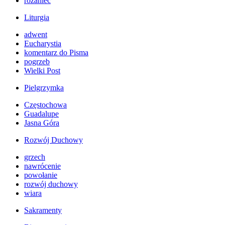
różaniec
Liturgia
adwent
Eucharystia
komentarz do Pisma
pogrzeb
Wielki Post
Pielgrzymka
Częstochowa
Guadalupe
Jasna Góra
Rozwój Duchowy
grzech
nawrócenie
powołanie
rozwój duchowy
wiara
Sakramenty