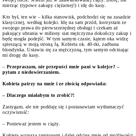
mierząc (typowe zakupy ciężarnej!) i idę do kasy.
Kto był, ten wie – kilka stanowisk, podchodzi się na zasadzie
klasycznej, według kolejki. Idę na sam przód, korzystam ze
swojego prawa do pierwszorzędnej obsługi i czekam aż
pakujący ubrania w miliony siat mężczyzna dokończy zakup i
będę mogła podejść. W tym samym czasie, kątem oka widzę
spieszącą w moją stroną Ją. Kobieta ok. 40-tki, zadbana
blondynka. Ustawia się za mężczyzną, tym samym odcinając
mi drogę do kasy.
–
Przepraszam, nie przepuści mnie pani w kolejce? –
pytam z niedowierzaniem.
Kobieta patrzy na mnie i ze złością odpowiada:
– Dlaczego miałabym to zrobić?!
Zastygam, ale nie poddaję się i postanawiam wytłumaczyć
oczywistość:
– Ponieważ jestem w ciąży.
Kobieta wzrusza ramionami i dalej odcina mnie od możliwości