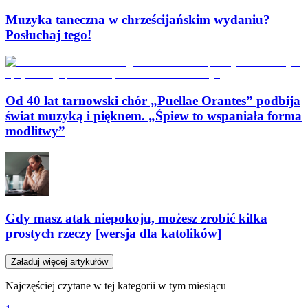
Muzyka taneczna w chrześcijańskim wydaniu?
Posłuchaj tego!
Od 40 lat tarnowski chór „Puellae Orantes” podbija
świat muzyką i pięknem. „Śpiew to wspaniała forma
modlitwy”
Gdy masz atak niepokoju, możesz zrobić kilka
prostych rzeczy [wersja dla katolików]
Załaduj więcej artykułów
Najczęściej czytane w tej kategorii w tym miesiącu