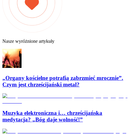
Nasze wyróżnione artykuły
„Organy kościelne potrafią zabrzmieć mrocznie”.
Czym jest chrześcijański metal?
Muzyka elektroniczna i… chrześcijańska
medytacja? „Bóg daje wolność!”