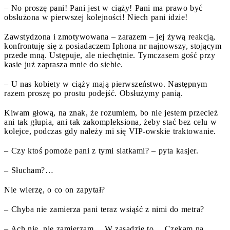
– No proszę pani! Pani jest w ciąży! Pani ma prawo być
obsłużona w pierwszej kolejności! Niech pani idzie!
Zawstydzona i zmotywowana – zarazem – jej żywą reakcją,
konfrontuję się z posiadaczem Iphona nr najnowszy, stojącym
przede mną. Ustępuje, ale niechętnie. Tymczasem gość przy
kasie już zaprasza mnie do siebie.
– U nas kobiety w ciąży mają pierwszeństwo. Następnym
razem proszę po prostu podejść. Obsłużymy panią.
Kiwam głową, na znak, że rozumiem, bo nie jestem przecież
ani tak głupia, ani tak zakompleksiona, żeby stać bez celu w
kolejce, podczas gdy należy mi się VIP-owskie traktowanie.
– Czy ktoś pomoże pani z tymi siatkami? – pyta kasjer.
– Słucham?…
Nie wierzę, o co on zapytał?
– Chyba nie zamierza pani teraz wsiąść z nimi do metra?
– Ach nie, nie zamierzam… W zasadzie to… Czekam na