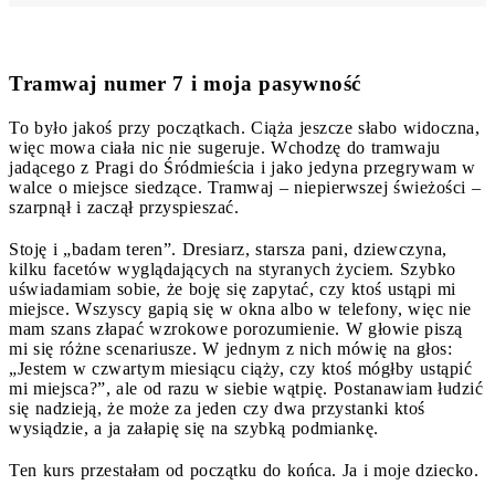
Tramwaj numer 7 i moja pasywność
To było jakoś przy początkach. Ciąża jeszcze słabo widoczna,
więc mowa ciała nic nie sugeruje. Wchodzę do tramwaju
jadącego z Pragi do Śródmieścia i jako jedyna przegrywam w
walce o miejsce siedzące. Tramwaj – niepierwszej świeżości –
szarpnął i zaczął przyspieszać.
Stoję i „badam teren”. Dresiarz, starsza pani, dziewczyna,
kilku facetów wyglądających na styranych życiem. Szybko
uświadamiam sobie, że boję się zapytać, czy ktoś ustąpi mi
miejsce. Wszyscy gapią się w okna albo w telefony, więc nie
mam szans złapać wzrokowe porozumienie. W głowie piszą
mi się różne scenariusze. W jednym z nich mówię na głos:
„Jestem w czwartym miesiącu ciąży, czy ktoś mógłby ustąpić
mi miejsca?”, ale od razu w siebie wątpię. Postanawiam łudzić
się nadzieją, że może za jeden czy dwa przystanki ktoś
wysiądzie, a ja załapię się na szybką podmiankę.
Ten kurs przestałam od początku do końca. Ja i moje dziecko.