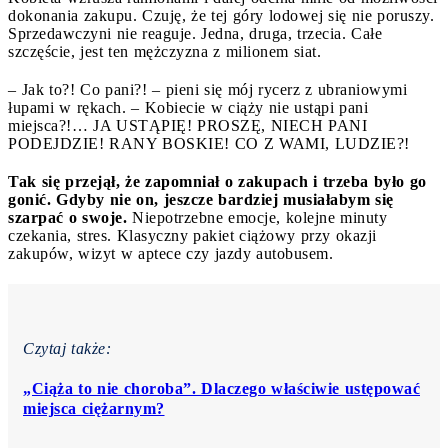
dokonania zakupu. Czuję, że tej góry lodowej się nie poruszy.
Sprzedawczyni nie reaguje. Jedna, druga, trzecia. Całe
szczęście, jest ten mężczyzna z milionem siat.
– Jak to?! Co pani?! – pieni się mój rycerz z ubraniowymi
łupami w rękach. – Kobiecie w ciąży nie ustąpi pani
miejsca?!… JA USTĄPIĘ! PROSZĘ, NIECH PANI
PODEJDZIE! RANY BOSKIE! CO Z WAMI, LUDZIE?!
Tak się przejął, że zapomniał o zakupach i trzeba było go
gonić. Gdyby nie on, jeszcze bardziej musiałabym się
szarpać o swoje.
Niepotrzebne emocje, kolejne minuty
czekania, stres. Klasyczny pakiet ciążowy przy okazji
zakupów, wizyt w aptece czy jazdy autobusem.
Czytaj także:
„Ciąża to nie choroba”. Dlaczego właściwie ustępować
miejsca ciężarnym?