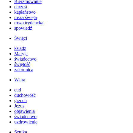
Bierzmowanie
chrzest
kapłaństwo
msza święta
msza trydencka
spowiedź
Święci
ksiądz
Maryja
świadectwo
świętość
zakonnica
Wiara
cud
duchowość
grzech
Jezus
objawienia
świadectwo
uzdrowienie
Sztuka