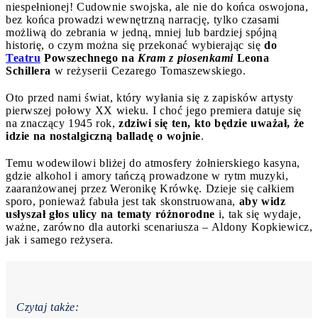
niespełnionej! Cudownie swojska, ale nie do końca oswojona,
bez końca prowadzi wewnętrzną narrację, tylko czasami
możliwą do zebrania w jedną, mniej lub bardziej spójną
historię, o czym można się przekonać wybierając się
do
Teatru
Powszechnego na
Kram z piosenkami
Leona
Schillera
w reżyserii Cezarego Tomaszewskiego.
Oto przed nami świat, który wyłania się z zapisków artysty
pierwszej połowy XX wieku. I choć jego premiera datuje się
na znaczący 1945 rok,
zdziwi się ten, kto będzie uważał, że
idzie na nostalgiczną balladę o wojnie
.
Temu wodewilowi bliżej do atmosfery żołnierskiego kasyna,
gdzie alkohol i amory tańczą prowadzone w rytm muzyki,
zaaranżowanej przez Weronikę Krówkę. Dzieje się całkiem
sporo, ponieważ fabuła jest tak skonstruowana,
aby widz
usłyszał głos ulicy na tematy różnorodne
i, tak się wydaje,
ważne, zarówno dla autorki scenariusza – Aldony Kopkiewicz,
jak i samego reżysera.
Czytaj także: