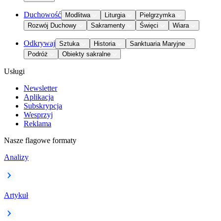
Duchowość
Modlitwa
Liturgia
Pielgrzymka
Rozwój Duchowy
Sakramenty
Święci
Wiara
Odkrywaj
Sztuka
Historia
Sanktuaria Maryjne
Podróż
Obiekty sakralne
Usługi
Newsletter
Aplikacja
Subskrypcja
Wesprzyj
Reklama
Nasze flagowe formaty
Analizy
Artykuł