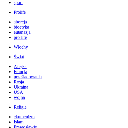
sport
Prolife
aborcja
bioetyka
eutanazja
pro-life
Włochy
Świat
Afryka
Francja
prześladowania
Rosja
Ukraina
USA
wojna
Religie
ekumenizm
Islam
Prawosławie