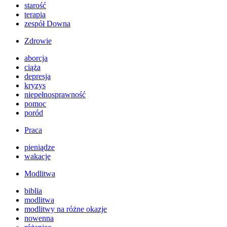
starość
terapia
zespół Downa
Zdrowie
aborcja
ciąża
depresja
kryzys
niepełnosprawność
pomoc
poród
Praca
pieniądze
wakacje
Modlitwa
biblia
modlitwa
modlitwy na różne okazje
nowenna