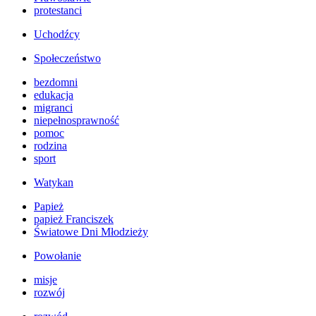
protestanci
Uchodźcy
Społeczeństwo
bezdomni
edukacja
migranci
niepełnosprawność
pomoc
rodzina
sport
Watykan
Papież
papież Franciszek
Światowe Dni Młodzieży
Powołanie
misje
rozwój