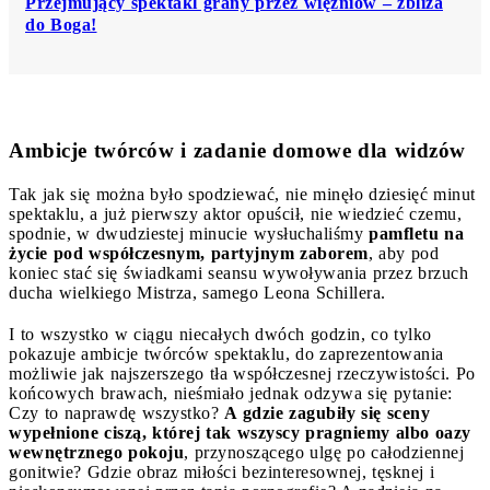
Przejmujący spektakl grany przez więźniów – zbliża
do Boga!
Ambicje twórców i zadanie domowe dla widzów
Tak jak się można było spodziewać, nie minęło dziesięć minut
spektaklu, a już pierwszy aktor opuścił, nie wiedzieć czemu,
spodnie, w dwudziestej minucie wysłuchaliśmy
pamfletu na
życie pod współczesnym, partyjnym zaborem
, aby pod
koniec stać się świadkami seansu wywoływania przez brzuch
ducha wielkiego Mistrza, samego Leona Schillera.
I to wszystko w ciągu niecałych dwóch godzin, co tylko
pokazuje ambicje twórców spektaklu, do zaprezentowania
możliwie jak najszerszego tła współczesnej rzeczywistości. Po
końcowych brawach, nieśmiało jednak odzywa się pytanie:
Czy to naprawdę wszystko?
A gdzie zagubiły się sceny
wypełnione ciszą, której tak wszyscy pragniemy albo oazy
wewnętrznego pokoju
, przynoszącego ulgę po całodziennej
gonitwie? Gdzie obraz miłości bezinteresownej, tęsknej i