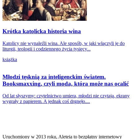
Krótka katolicka historia wina
Katolicy nie wynaleźli wina. Ale sposób, w jaki włączyli je do
liturgii, teologii i codziennego życia tysięcy...
książka
Młodzi tęsknią za inteligenckim światem.
Booksmaxxing, czyli moda, która może nas ocalić
Od lat słyszymy: czytelnictwo umiera, młodzi nie czytają, ekrany
wygrały z papierem. A jednak coś drgnęło....
Uruchomiony w 2013 roku, Aleteia to bezpłatny internetowy