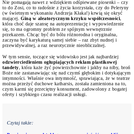
Nie pomagają nawet z wdziękiem odśpiewane piosenki – czy
to do Zosi, co to radośnie z życia korzystała, czy do Peleryny
(w świetnym wykonaniu Andrzeja Kłaka!) krwią się okryć
mającej.
Giną w aleatorycznym krzyku współczesności
,
która choć daje szansę na autoprezentację i wypowiedzenie
się, to ma ogromny problem ze spójnym wewnętrznie
przekazem. Chcąc być do bólu różnorodna i oryginalna,
zaczyna być karykaturą samej siebie – raz zbyt nudnej i
przewidywalnej, a raz neurotycznie nieobliczalnej.
W tym sensie, toczące się widowisko jest jak najbardziej
odzwierciedleniem ogłupiających reklam plastikowej
tandety
, która każe żyć powierzchownie i jakby na niby, broń
Boże nie zastanawiając się nad czymś głębokim i dotykającym
intymności. Właśnie owa intymność, sprawiająca, że w teatrze
można przeżyć duchowe katharsis, została zamieniona na to,
czym karmi się przeciętny konsument, zadowolony z bogatej
oferty i szybkiego czasu realizacji usługi.
Czytaj także: