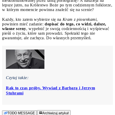
nieskonsumowanej przez tanią pornografię? A nadzieja na
lepsze jutro, na Królestwo Boże po tym codziennym folklorze,
w którym momencie powinna znaleźć się na scenie?
Każdy, kto zatem wybierze się na
Kram z piosenkami
,
powinien mieć zadanie:
dopisać do tego, co widzi, dalsze,
własne sceny
, wypełnić je swoją codziennością i wyśpiewać
pieśń o życiu, które sam prowadzi. Spektakl tego nie
gwarantuje, ale zachęca. Do własnych przemyśleń.
Czytaj także:
Rak to czas próby. Wywiad z Barbarą i Jerzym
Stuhrami
TODO MESSAGE
Archiwizuj artykuł