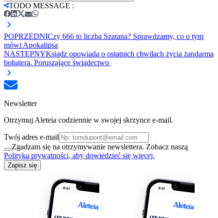
TODO MESSAGE
:
POPRZEDNI
Czy 666 to liczba Szatana? Sprawdzamy, co o tym
mówi Apokalipsa
NASTĘPNY
Ksiądz opowiada o ostatnich chwilach życia żandarma
bohatera. Poruszające świadectwo
Newsletter
Otrzymuj Aleteia codziennie w swojej skrzynce e-mail.
Twój adres e-mail
Zgadzam się na otrzymywanie newslettera. Zobacz naszą
Polityka prywatności, aby dowiedzieć się więcej.
Zapisz się