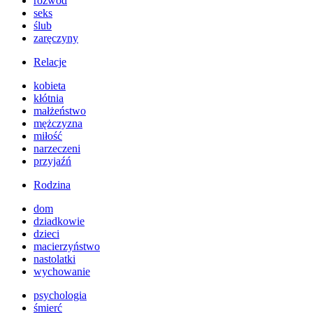
rozwód
seks
ślub
zaręczyny
Relacje
kobieta
kłótnia
małżeństwo
mężczyzna
miłość
narzeczeni
przyjaźń
Rodzina
dom
dziadkowie
dzieci
macierzyństwo
nastolatki
wychowanie
psychologia
śmierć