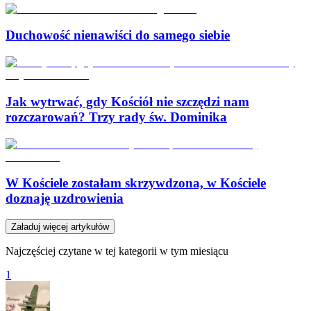
Duchowość nienawiści do samego siebie
Jak wytrwać, gdy Kościół nie szczędzi nam
rozczarowań? Trzy rady św. Dominika
W Kościele zostałam skrzywdzona, w Kościele
doznaję uzdrowienia
Załaduj więcej artykułów
Najczęściej czytane w tej kategorii w tym miesiącu
1