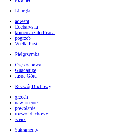
różaniec
Liturgia
adwent
Eucharystia
komentarz do Pisma
pogrzeb
Wielki Post
Pielgrzymka
Częstochowa
Guadalupe
Jasna Góra
Rozwój Duchowy
grzech
nawrócenie
powołanie
rozwój duchowy
wiara
Sakramenty