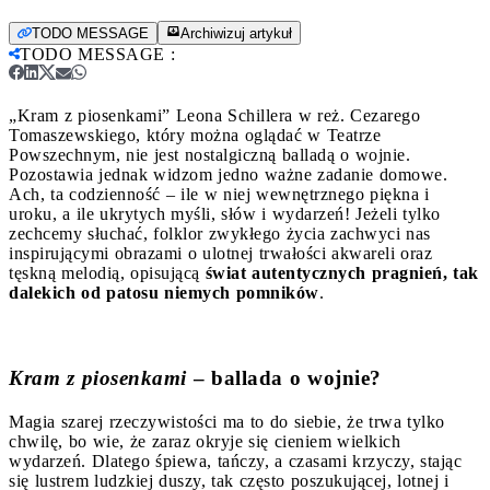
TODO MESSAGE
Archiwizuj artykuł
TODO MESSAGE
:
„Kram z piosenkami” Leona Schillera w reż. Cezarego
Tomaszewskiego, który można oglądać w Teatrze
Powszechnym, nie jest nostalgiczną balladą o wojnie.
Pozostawia jednak widzom jedno ważne zadanie domowe.
Ach, ta codzienność – ile w niej wewnętrznego piękna i
uroku, a ile ukrytych myśli, słów i wydarzeń! Jeżeli tylko
zechcemy słuchać, folklor zwykłego życia zachwyci nas
inspirującymi obrazami o ulotnej trwałości akwareli oraz
tęskną melodią, opisującą
świat autentycznych pragnień, tak
dalekich od patosu niemych pomników
.
Kram z piosenkami
– ballada o wojnie?
Magia szarej rzeczywistości ma to do siebie, że trwa tylko
chwilę, bo wie, że zaraz okryje się cieniem wielkich
wydarzeń. Dlatego śpiewa, tańczy, a czasami krzyczy, stając
się lustrem ludzkiej duszy, tak często poszukującej, lotnej i