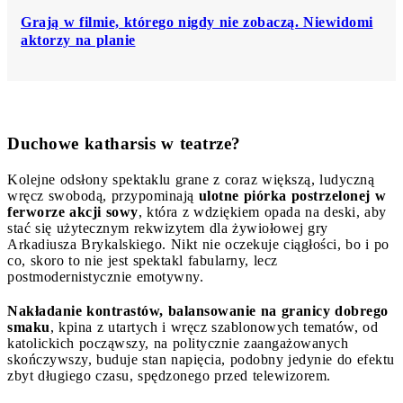
Grają w filmie, którego nigdy nie zobaczą. Niewidomi
aktorzy na planie
Duchowe katharsis w teatrze?
Kolejne odsłony spektaklu grane z coraz większą, ludyczną
wręcz swobodą, przypominają
ulotne piórka postrzelonej w
ferworze akcji sowy
, która z wdziękiem opada na deski, aby
stać się użytecznym rekwizytem dla żywiołowej gry
Arkadiusza Brykalskiego. Nikt nie oczekuje ciągłości, bo i po
co, skoro to nie jest spektakl fabularny, lecz
postmodernistycznie emotywny.
Nakładanie kontrastów, balansowanie na granicy dobrego
smaku
, kpina z utartych i wręcz szablonowych tematów, od
katolickich począwszy, na politycznie zaangażowanych
skończywszy, buduje stan napięcia, podobny jedynie do efektu
zbyt długiego czasu, spędzonego przed telewizorem.