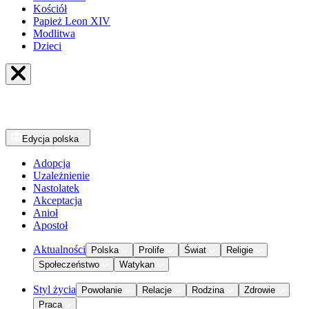
Kościół
Papież Leon XIV
Modlitwa
Dzieci
Edycja
polska
Adopcja
Uzależnienie
Nastolatek
Akceptacja
Anioł
Apostoł
Aktualności
Polska
Prolife
Świat
Religie
Społeczeństwo
Watykan
Styl życia
Powołanie
Relacje
Rodzina
Zdrowie
Praca