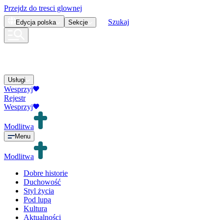
Przejdz do tresci glownej
Szukaj
Edycja
polska
Sekcje
Usługi
Wesprzyj
Rejestr
Wesprzyj
Modlitwa
Menu
Modlitwa
Dobre historie
Duchowość
Styl życia
Pod lupą
Kultura
Aktualności