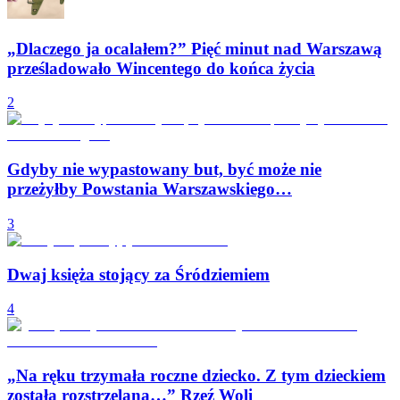
„Dlaczego ja ocalałem?” Pięć minut nad Warszawą
prześladowało Wincentego do końca życia
2
Gdyby nie wypastowany but, być może nie
przeżyłby Powstania Warszawskiego…
3
Dwaj księża stojący za Śródziemiem
4
„Na ręku trzymała roczne dziecko. Z tym dzieckiem
została rozstrzelana…” Rzeź Woli