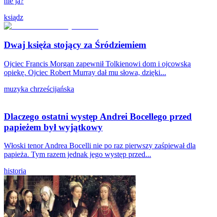
nie ja?
ksiądz
Dwaj księża stojący za Śródziemiem
Ojciec Francis Morgan zapewnił Tolkienowi dom i ojcowską
opiekę. Ojciec Robert Murray dał mu słowa, dzięki...
muzyka chrześcijańska
Dlaczego ostatni występ Andrei Bocellego przed
papieżem był wyjątkowy
Włoski tenor Andrea Bocelli nie po raz pierwszy zaśpiewał dla
papieża. Tym razem jednak jego występ przed...
historia