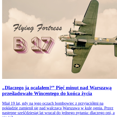
„Dlaczego ja ocalałem?” Pięć minut nad Warszawą
prześladowało Wincentego do końca życia
Miał 19 lat, gdy na jego oczach bombowiec z przyjaciółmi na
pokładzie zamienił się nad walczącą Warszawą w kulę ognia. Przez
następne sześćdziesiąt lat wracał do jednego pytania: dlaczego oni, a