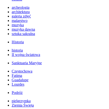
archeologia
architektura
galeria zdjęć
malarstwo
muzyka
muzyka dawna
sztuka sakralna
Historia
historia
II wojna światowa
Sanktuaria Maryjne
Częstochowa
Fatima
Guadalupe
Lourdes
Podróż
pielgrzymka
Ziemia Święta