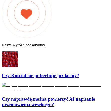
Nasze wyróżnione artykuły
Czy Kościół nie potrzebuje już łaciny?
Czy naprawdę można powierzyć AI napisanie
przemówienia weselnego?