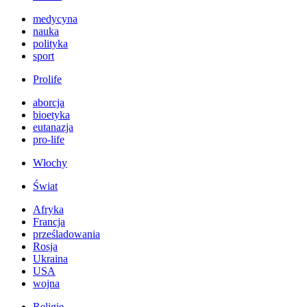
medycyna
nauka
polityka
sport
Prolife
aborcja
bioetyka
eutanazja
pro-life
Włochy
Świat
Afryka
Francja
prześladowania
Rosja
Ukraina
USA
wojna
Religie