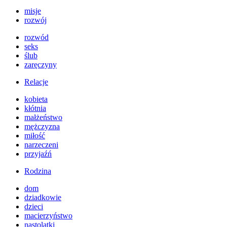
misje
rozwój
rozwód
seks
ślub
zaręczyny
Relacje
kobieta
kłótnia
małżeństwo
mężczyzna
miłość
narzeczeni
przyjaźń
Rodzina
dom
dziadkowie
dzieci
macierzyństwo
nastolatki