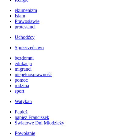
ekumenizm
Islam
Prawosławie
protestanci
Uchodźcy
Społeczeństwo
bezdomni
edukacja
migranci
niepełnosprawność
pomoc
rodzina
sport
Watykan
Papież
papież Franciszek
Światowe Dni Młodzieży
Powołanie