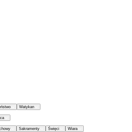
eństwo
Watykan
aca
chowy
Sakramenty
Święci
Wiara