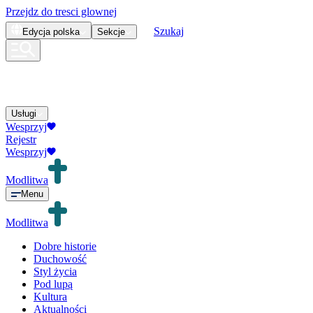
Przejdz do tresci glownej
Szukaj
Edycja
polska
Sekcje
Usługi
Wesprzyj
Rejestr
Wesprzyj
Modlitwa
Menu
Modlitwa
Dobre historie
Duchowość
Styl życia
Pod lupą
Kultura
Aktualności