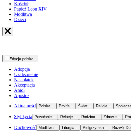
Kościół
Papież Leon XIV
Modlitwa
Dzieci
Edycja
polska
Adopcja
Uzależnienie
Nastolatek
Akceptacja
Anioł
Apostoł
Aktualności
Polska
Prolife
Świat
Religie
Społecz
Styl życia
Powołanie
Relacje
Rodzina
Zdrowie
Pr
Duchowość
Modlitwa
Liturgia
Pielgrzymka
Rozwój Du