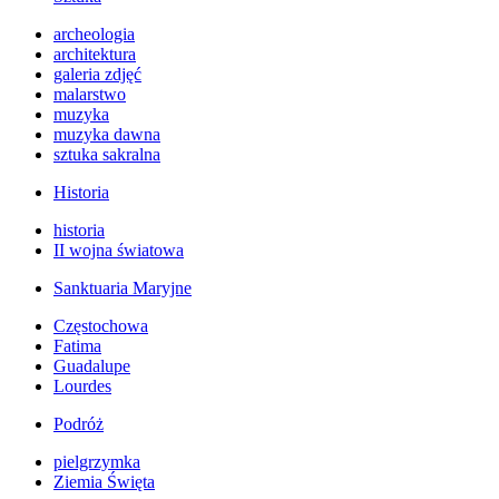
archeologia
architektura
galeria zdjęć
malarstwo
muzyka
muzyka dawna
sztuka sakralna
Historia
historia
II wojna światowa
Sanktuaria Maryjne
Częstochowa
Fatima
Guadalupe
Lourdes
Podróż
pielgrzymka
Ziemia Święta