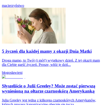
macierzyństwo
5 życzeń dla każdej mamy z okazji Dnia Matki
Droga mamo, to Twój (i mój!) wyjątkowy dzień. Z tej okazji mam
dla Ciebie garść życzeń. Proszę, włóż je dziś...
błogosławieni
Słyszeliście o Julii Greeley? Może zostać pierwszą
wyniesioną na ołtarze czarnoskórą Amerykanką
Julia Greeley jest jedną z kilkorga czarnoskórych Amerykanów,
których procesy kanonizacyjne obecnie się toczą.