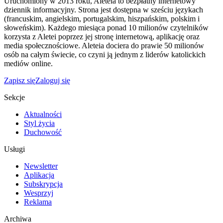
Uruchomiony w 2013 roku, Aleteia to bezpłatny internetowy
dziennik informacyjny. Strona jest dostępna w sześciu językach
(francuskim, angielskim, portugalskim, hiszpańskim, polskim i
słoweńskim). Każdego miesiąca ponad 10 milionów czytelników
korzysta z Aletei poprzez jej stronę internetową, aplikację oraz
media społecznościowe. Aleteia dociera do prawie 50 milionów
osób na całym świecie, co czyni ją jednym z liderów katolickich
mediów online.
Zapisz się
Zaloguj się
Sekcje
Aktualności
Styl życia
Duchowość
Usługi
Newsletter
Aplikacja
Subskrypcja
Wesprzyj
Reklama
Archiwa