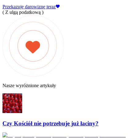
Przekazuję darowiznę teraz
( Z ulgą podatkową )
Nasze wyróżnione artykuły
Czy Kościół nie potrzebuje już łaciny?