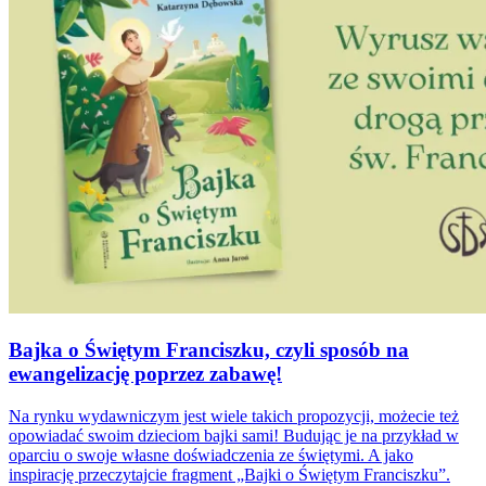
Bajka o Świętym Franciszku, czyli sposób na
ewangelizację poprzez zabawę!
Na rynku wydawniczym jest wiele takich propozycji, możecie też
opowiadać swoim dzieciom bajki sami! Budując je na przykład w
oparciu o swoje własne doświadczenia ze świętymi. A jako
inspirację przeczytajcie fragment „Bajki o Świętym Franciszku”.