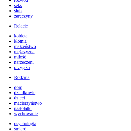
rozwód
seks
ślub
zaręczyny
Relacje
kobieta
kłótnia
małżeństwo
mężczyzna
miłość
narzeczeni
przyjaźń
Rodzina
dom
dziadkowie
dzieci
macierzyństwo
nastolatki
wychowanie
psychologia
śmierć