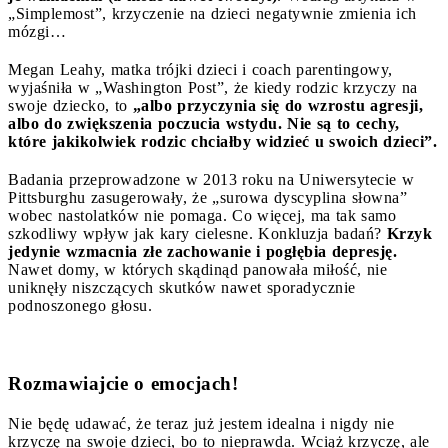
„Simplemost”, krzyczenie na dzieci negatywnie zmienia ich
mózgi…
Megan Leahy, matka trójki dzieci i coach parentingowy,
wyjaśniła w „Washington Post”, że kiedy rodzic krzyczy na
swoje dziecko, to
„albo przyczynia się do wzrostu agresji,
albo do zwiększenia poczucia wstydu. Nie są to cechy,
które jakikolwiek rodzic chciałby widzieć u swoich dzieci”.
Badania przeprowadzone w 2013 roku na Uniwersytecie w
Pittsburghu zasugerowały, że „surowa dyscyplina słowna”
wobec nastolatków nie pomaga. Co więcej, ma tak samo
szkodliwy wpływ jak kary cielesne. Konkluzja badań?
Krzyk
jedynie wzmacnia złe zachowanie i pogłębia depresję.
Nawet domy, w których skądinąd panowała miłość, nie
uniknęły niszczących skutków nawet sporadycznie
podnoszonego głosu.
Rozmawiajcie o emocjach!
Nie będę udawać, że teraz już jestem idealna i nigdy nie
krzyczę na swoje dzieci, bo to nieprawda. Wciąż krzyczę, ale