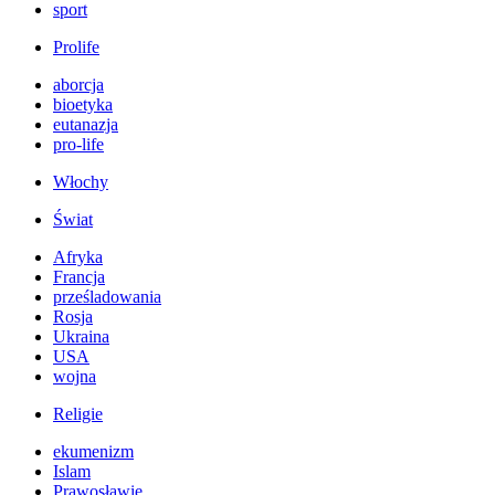
sport
Prolife
aborcja
bioetyka
eutanazja
pro-life
Włochy
Świat
Afryka
Francja
prześladowania
Rosja
Ukraina
USA
wojna
Religie
ekumenizm
Islam
Prawosławie