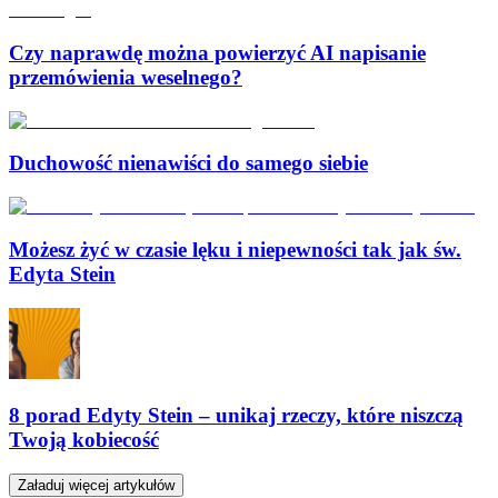
Czy naprawdę można powierzyć AI napisanie
przemówienia weselnego?
Duchowość nienawiści do samego siebie
Możesz żyć w czasie lęku i niepewności tak jak św.
Edyta Stein
8 porad Edyty Stein – unikaj rzeczy, które niszczą
Twoją kobiecość
Załaduj więcej artykułów