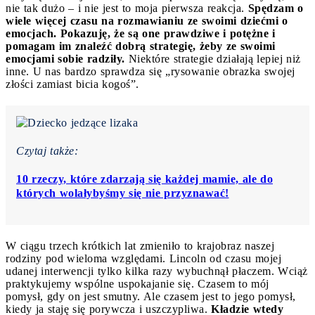
nie tak dużo – i nie jest to moja pierwsza reakcja.
Spędzam o
wiele więcej czasu na rozmawianiu ze swoimi dziećmi o
emocjach. Pokazuję, że są one prawdziwe i potężne i
pomagam im znaleźć dobrą strategię, żeby ze swoimi
emocjami sobie radziły.
Niektóre strategie działają lepiej niż
inne. U nas bardzo sprawdza się „rysowanie obrazka swojej
złości zamiast bicia kogoś”.
Czytaj także:
10 rzeczy, które zdarzają się każdej mamie, ale do
których wolałybyśmy się nie przyznawać!
W ciągu trzech krótkich lat zmieniło to krajobraz naszej
rodziny pod wieloma względami. Lincoln od czasu mojej
udanej interwencji tylko kilka razy wybuchnął płaczem. Wciąż
praktykujemy wspólne uspokajanie się. Czasem to mój
pomysł, gdy on jest smutny. Ale czasem jest to jego pomysł,
kiedy ja staję się porywcza i uszczypliwa.
Kładzie wtedy