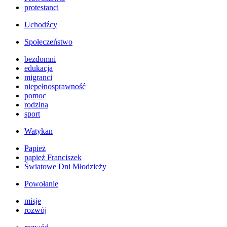
protestanci
Uchodźcy
Społeczeństwo
bezdomni
edukacja
migranci
niepełnosprawność
pomoc
rodzina
sport
Watykan
Papież
papież Franciszek
Światowe Dni Młodzieży
Powołanie
misje
rozwój