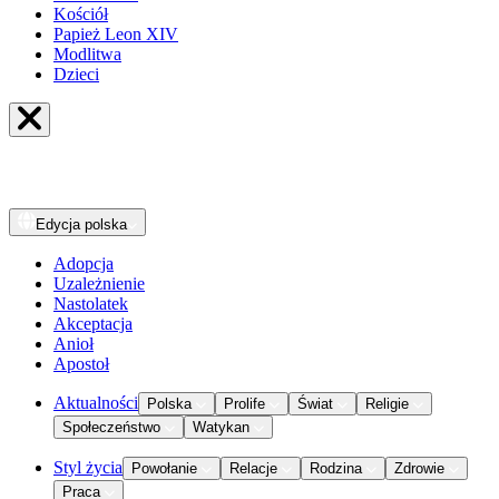
Kościół
Papież Leon XIV
Modlitwa
Dzieci
Edycja
polska
Adopcja
Uzależnienie
Nastolatek
Akceptacja
Anioł
Apostoł
Aktualności
Polska
Prolife
Świat
Religie
Społeczeństwo
Watykan
Styl życia
Powołanie
Relacje
Rodzina
Zdrowie
Praca