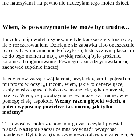
nie nauczyłam i na pewno nie nauczyłam tego moich dzieci.
Wiem, że powstrzymanie łez może być trudne…
Lincoln, mój dwuletni synek, nie tyle borykał się z frustracją,
ile z rozczarowaniem. Dzielenie się zabawką albo opuszczenie
placu zabaw niezmiennie kończyło się histerycznym płaczem i
aż do tego momentu moją zwykłą reakcją było grożenie,
karanie albo ignorowanie. Pewnego razu zdecydowałam się
zachować zupełnie inaczej.
Kiedy znów zaczął swój lament, przyklęknęłam i spojrzałam
mu prosto w oczy: „Lincoln, wiem, jakie to denerwujące,
kiedy musisz opuścić boisko w momencie, gdy dobrze się
bawisz. Wiem, że powstrzymanie łez może być trudne, więc
pomogę ci się uspokoić.
Weźmy razem głęboki wdech, a
potem wypuśćmy powietrze tak mocno, jak tylko
możemy”
.
Ta nowość w moim zachowaniu go zaskoczyła i przestał
płakać. Następnie zaczął ze mną wdychać i wydychać
powietrze. Był tak zajęty naszym nowo odkrytym zajęciem, że