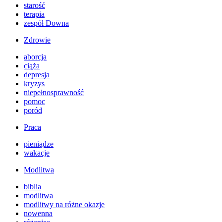
starość
terapia
zespół Downa
Zdrowie
aborcja
ciąża
depresja
kryzys
niepełnosprawność
pomoc
poród
Praca
pieniądze
wakacje
Modlitwa
biblia
modlitwa
modlitwy na różne okazje
nowenna