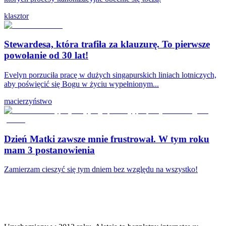
klasztor
Stewardesa, która trafiła za klauzurę. To pierwsze
powołanie od 30 lat!
Evelyn porzuciła pracę w dużych singapurskich liniach lotniczych,
aby poświęcić się Bogu w życiu wypełnionym...
macierzyństwo
Dzień Matki zawsze mnie frustrował. W tym roku
mam 3 postanowienia
Zamierzam cieszyć się tym dniem bez względu na wszystko!