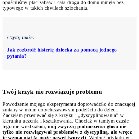
opuściliśmy plac zabaw i cała droga do domu minęła bez
typowego w takich chwilach szlochania.
Czytaj także:
Jak rozbroić histerię dziecka za pomocą jednego
pytania?
Twój krzyk nie rozwiązuje problemu
Powodzenie mojego eksperymentu doprowadziło do znaczącej
zmiany w moim dotychczasowym podejściu do dzieci.
Zaczęłam przesuwać się z krzyku i „dyscyplinowania” w
kierunku uczenia i kształtowania. Chociaż w tamtym czasie
tego nie wiedziałam,
mój zwyczaj podnoszenia głosu nie
tylko nie rozwiązywał problemów z dyscypliną, ale wręcz
je wzmacniał (a może nawet tworzył)
. Według artykułu w