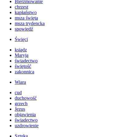
Bierzmowanie
chrzest
kapłaństwo
msza święta
msza trydencka
spowiedź
Święci
ksiądz
Maryja
świadectwo
świętość
zakonnica
Wiara
cud
duchowość
grzech
Jezus
objawienia
świadectwo
uzdrowienie
Sztuka