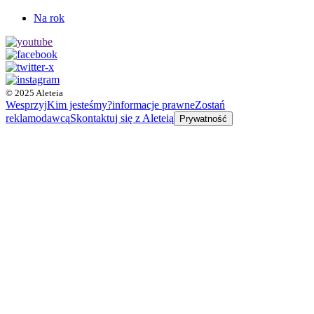
Na rok
© 2025 Aleteia
Wesprzyj
Kim jesteśmy?
informacje prawne
Zostań
reklamodawcą
Skontaktuj się z Aleteią
Prywatność