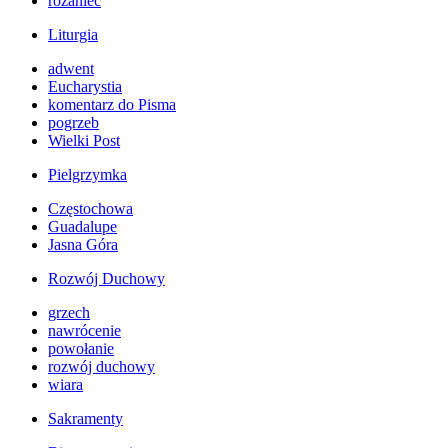
różaniec
Liturgia
adwent
Eucharystia
komentarz do Pisma
pogrzeb
Wielki Post
Pielgrzymka
Częstochowa
Guadalupe
Jasna Góra
Rozwój Duchowy
grzech
nawrócenie
powołanie
rozwój duchowy
wiara
Sakramenty