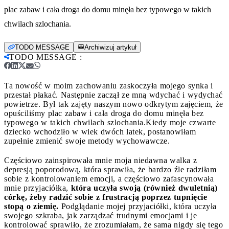
plac zabaw i cała droga do domu minęła bez typowego w takich
chwilach szlochania.
TODO MESSAGE
Archiwizuj artykuł
TODO MESSAGE
:
Ta nowość w moim zachowaniu zaskoczyła mojego synka i
przestał płakać. Następnie zaczął ze mną wdychać i wydychać
powietrze. Był tak zajęty naszym nowo odkrytym zajęciem, że
opuściliśmy plac zabaw i cała droga do domu minęła bez
typowego w takich chwilach szlochania.
Kiedy moje czwarte
dziecko wchodziło w wiek dwóch latek, postanowiłam
zupełnie zmienić swoje metody wychowawcze.
Częściowo zainspirowała mnie moja niedawna walka z
depresją poporodową, która sprawiła, że bardzo źle radziłam
sobie z kontrolowaniem emocji, a częściowo zafascynowała
mnie przyjaciółka,
która uczyła swoją (również dwuletnią)
córkę, żeby radzić sobie z frustracją poprzez tupnięcie
stopą o ziemię.
Podglądanie mojej przyjaciółki, która uczyła
swojego szkraba, jak zarządzać trudnymi emocjami i je
kontrolować sprawiło, że zrozumiałam, że sama nigdy się tego