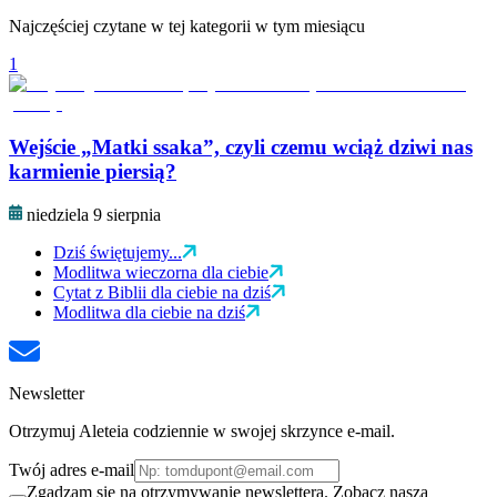
Najczęściej czytane w tej kategorii w tym miesiącu
1
Wejście „Matki ssaka”, czyli czemu wciąż dziwi nas
karmienie piersią?
niedziela 9 sierpnia
Dziś świętujemy...
Modlitwa wieczorna dla ciebie
Cytat z Biblii dla ciebie na dziś
Modlitwa dla ciebie na dziś
Newsletter
Otrzymuj Aleteia codziennie w swojej skrzynce e-mail.
Twój adres e-mail
Zgadzam się na otrzymywanie newslettera. Zobacz naszą