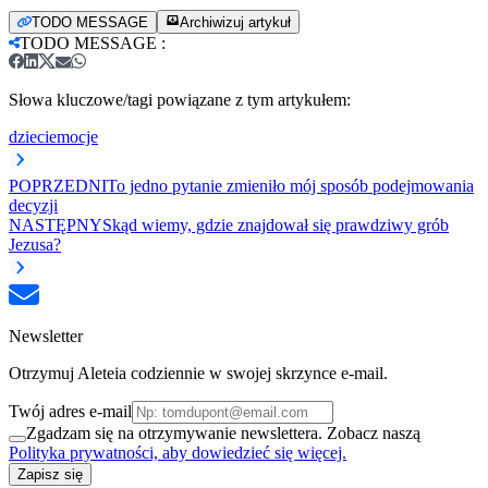
TODO MESSAGE
Archiwizuj artykuł
TODO MESSAGE
:
Słowa kluczowe/tagi powiązane z tym artykułem:
dzieci
emocje
POPRZEDNI
To jedno pytanie zmieniło mój sposób podejmowania
decyzji
NASTĘPNY
Skąd wiemy, gdzie znajdował się prawdziwy grób
Jezusa?
Newsletter
Otrzymuj Aleteia codziennie w swojej skrzynce e-mail.
Twój adres e-mail
Zgadzam się na otrzymywanie newslettera. Zobacz naszą
Polityka prywatności, aby dowiedzieć się więcej.
Zapisz się