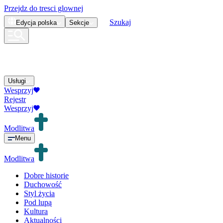
Przejdz do tresci glownej
Szukaj
Edycja
polska
Sekcje
Usługi
Wesprzyj
Rejestr
Wesprzyj
Modlitwa
Menu
Modlitwa
Dobre historie
Duchowość
Styl życia
Pod lupą
Kultura
Aktualności