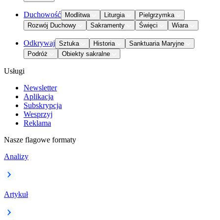
Duchowość
Modlitwa
Liturgia
Pielgrzymka
Rozwój Duchowy
Sakramenty
Święci
Wiara
Odkrywaj
Sztuka
Historia
Sanktuaria Maryjne
Podróż
Obiekty sakralne
Usługi
Newsletter
Aplikacja
Subskrypcja
Wesprzyj
Reklama
Nasze flagowe formaty
Analizy
Artykuł